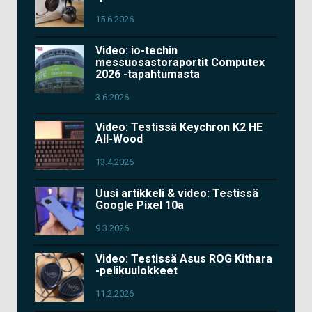
15.6.2026
Video: io-techin
messuosastoraportit Computex
2026 -tapahtumasta
3.6.2026
Video: Testissä Keychron K2 HE
All-Wood
13.4.2026
Uusi artikkeli & video: Testissä
Google Pixel 10a
9.3.2026
Video: Testissä Asus ROG Kithara
-pelikuulokkeet
11.2.2026