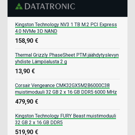
Kingston Technology NV3 1 TB M.2 PCI Express
4.0 NVMe 3D NAND
158,90 €
Thermal Grizzly PhaseSheet PTM jäähdytyslevyn
yhdiste Lämpöalusta 2 g
13,90 €
Corsair Vengeance CMK32GX5M2B6000C38
muistimoduuli 32 GB 2 x 16 GB DDR5 6000 MHz
479,90 €
Kingston Technology FURY Beast muistimoduuli
32 GB 2 x 16 GB DDR5
519,90 €