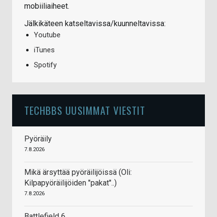
mobiiliaiheet.
Jälkikäteen katseltavissa/kuunneltavissa:
Youtube
iTunes
Spotify
TECHBBS UUSIMMAT VIESTIT
Pyöräily
7.8.2026
Mikä ärsyttää pyöräilijöissä (Oli:
Kilpapyöräilijöiden "pakat"..)
7.8.2026
Battlefield 6