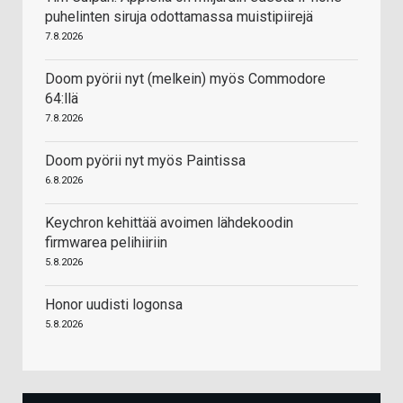
puhelinten siruja odottamassa muistipiirejä
7.8.2026
Doom pyörii nyt (melkein) myös Commodore
64:llä
7.8.2026
Doom pyörii nyt myös Paintissa
6.8.2026
Keychron kehittää avoimen lähdekoodin
firmwarea pelihiiriin
5.8.2026
Honor uudisti logonsa
5.8.2026