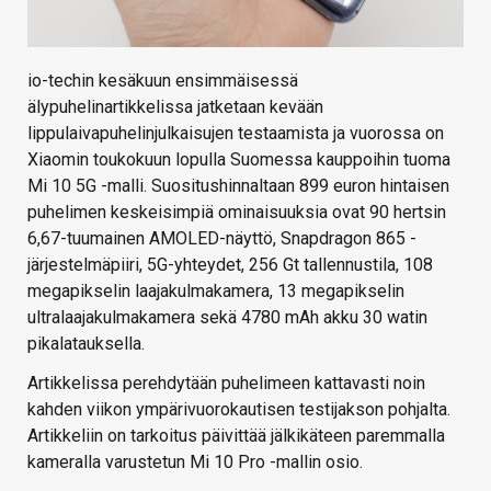
io-techin kesäkuun ensimmäisessä
älypuhelinartikkelissa jatketaan kevään
lippulaivapuhelinjulkaisujen testaamista ja vuorossa on
Xiaomin toukokuun lopulla Suomessa kauppoihin tuoma
Mi 10 5G -malli. Suositushinnaltaan 899 euron hintaisen
puhelimen keskeisimpiä ominaisuuksia ovat 90 hertsin
6,67-tuumainen AMOLED-näyttö, Snapdragon 865 -
järjestelmäpiiri, 5G-yhteydet, 256 Gt tallennustila, 108
megapikselin laajakulmakamera, 13 megapikselin
ultralaajakulmakamera sekä 4780 mAh akku 30 watin
pikalatauksella.
Artikkelissa perehdytään puhelimeen kattavasti noin
kahden viikon ympärivuorokautisen testijakson pohjalta.
Artikkeliin on tarkoitus päivittää jälkikäteen paremmalla
kameralla varustetun Mi 10 Pro -mallin osio.