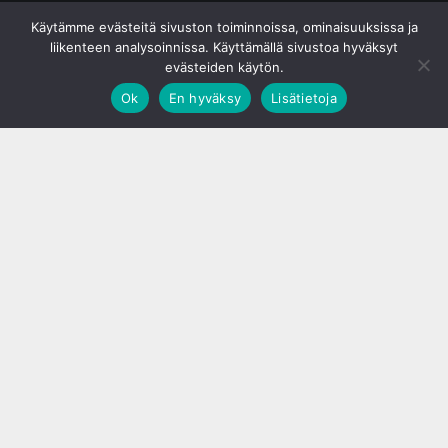
© S&J Media Oy
Käytämme evästeitä sivuston toiminnoissa, ominaisuuksissa ja
liikenteen analysoinnissa. Käyttämällä sivustoa hyväksyt
evästeiden käytön.
Ok
En hyväksy
Lisätietoja
;