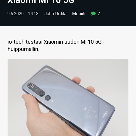
ARTIKKELIT
9.6.2020 - 14:18
Juha Uotila
Mobiili
2
VIDEOT
TECHBBS
io-tech testasi Xiaomin uuden Mi 10 5G -
TIETOA
huippumallin.
HINTA.FI
KAUPPA
VAIHDA TEEMA
HAKU