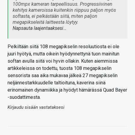
100mpx kameran tarpeellisuus. Progressiivinen
kehitys kameroissa kuitenkin riippuu paljon myös
softasta, ei pelkästään siitä, miten paljon
megapikseleitä laitteesta löytyy.
Napsauta laajentaaksesi…
Pelkiltään siitä 108 megapikselin resoluutiosta ei ole
juuri hyötyä, mutta oikein hyödynnettynä tuon mainitun
softan avulla siitä voi hyvin ollakin. Kuten aiemmissa
artikkeleissa on todettu, tuosta 108 megapikselin
sensorista saa aika mukavaa jälkeä 27 megapikselin
neljännestarkkuudelle taltioituna, kaverina siinä
erinomainen dynamiikka ja hyödyt hämärässä Quad Bayer
-suodattimesta.
Kirjaudu sisään vastataksesi