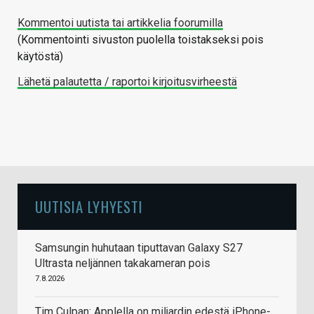
Kommentoi uutista tai artikkelia foorumilla
(Kommentointi sivuston puolella toistakseksi pois
käytöstä)
Lähetä palautetta / raportoi kirjoitusvirheestä
UUTISIA LYHYESTI
Samsungin huhutaan tiputtavan Galaxy S27
Ultrasta neljännen takakameran pois
7.8.2026
Tim Culpan: Applella on miljardin edestä iPhone-