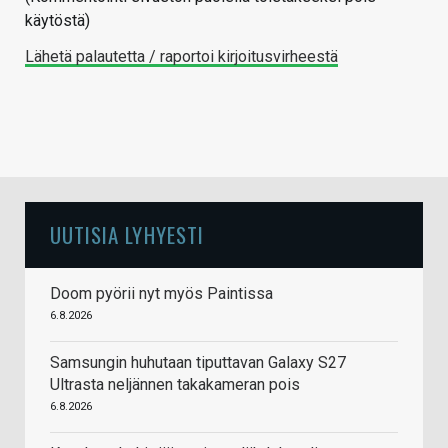
käytöstä)
Lähetä palautetta / raportoi kirjoitusvirheestä
UUTISIA LYHYESTI
Doom pyörii nyt myös Paintissa
6.8.2026
Samsungin huhutaan tiputtavan Galaxy S27
Ultrasta neljännen takakameran pois
6.8.2026