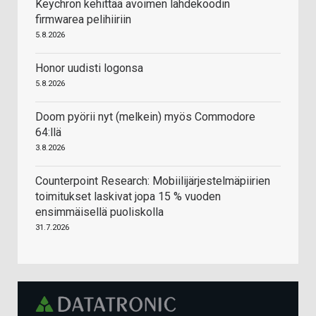
Keychron kehittää avoimen lähdekoodin
firmwarea pelihiiriin
5.8.2026
Honor uudisti logonsa
5.8.2026
Doom pyörii nyt (melkein) myös Commodore
64:llä
3.8.2026
Counterpoint Research: Mobiilijärjestelmäpiirien
toimitukset laskivat jopa 15 % vuoden
ensimmäisellä puoliskolla
31.7.2026