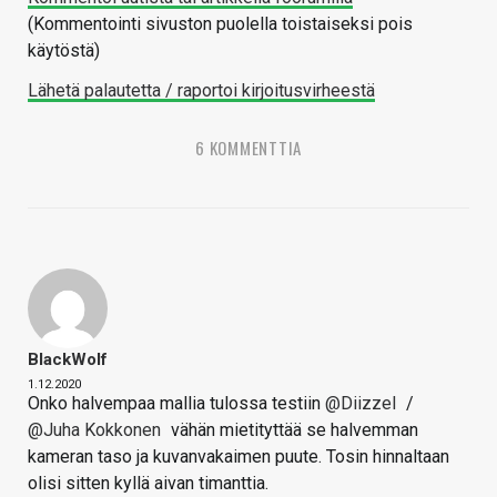
(Kommentointi sivuston puolella toistaiseksi pois
käytöstä)
Lähetä palautetta / raportoi kirjoitusvirheestä
6 KOMMENTTIA
BlackWolf
1.12.2020
Onko halvempaa mallia tulossa testiin
@Diizzel
/
@Juha Kokkonen
vähän mietityttää se halvemman
kameran taso ja kuvanvakaimen puute. Tosin hinnaltaan
olisi sitten kyllä aivan timanttia.