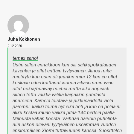
Juha Kokkonen
2.12.2020
temex sanoi
Ostin sillon ennakkoon kun sai sähköpotkulaudan
kaveriksi ja ollut erittäin tyytyväinen. Ainoa mikä
mietitytti kun ostin oli juurikin miui 12 kun en ollut
koskaan edes koittanut xiomia aikasemmin vaan
ollut nokia/huaway miehiä mutta aika nopeasti
siihen tottu vaikka välillä kaipaakin puhdasta
androidia. Kamera loistava ja pikkusäädöllä vielä
parempi. kaikki toimii nyt eikä heti ja kun en pelaa ni
akku kestää kauan vaikka pitää 144 hertsiä päällä.
Miinusta vähän koosta. Vaihdan harvoin puhelinta
niin uskon olevani tyytyväinen useamman vuoden
ensimmäisen Xiomi tuttavuuden kanssa. Suosittelen