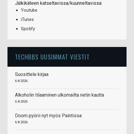
Jälkikäteen katseltavissa/kuunneltavissa:
Youtube
iTunes
Spotify
TECHBBS UUSIMMAT VIESTIT
Suosittele kirjaa
6.8.2026
Alkoholin tilaaminen ulkomailta netin kautta
6.8.2026
Doom pyörii nyt myös Paintissa
6.8.2026