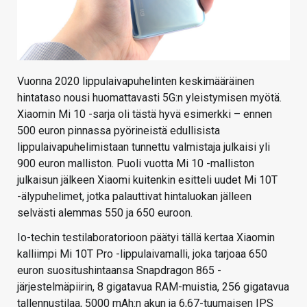
Vuonna 2020 lippulaivapuhelinten keskimääräinen
hintataso nousi huomattavasti 5G:n yleistymisen myötä.
Xiaomin Mi 10 -sarja oli tästä hyvä esimerkki – ennen
500 euron pinnassa pyörineistä edullisista
lippulaivapuhelimistaan tunnettu valmistaja julkaisi yli
900 euron malliston. Puoli vuotta Mi 10 -malliston
julkaisun jälkeen Xiaomi kuitenkin esitteli uudet Mi 10T
-älypuhelimet, jotka palauttivat hintaluokan jälleen
selvästi alemmas 550 ja 650 euroon.
Io-techin testilaboratorioon päätyi tällä kertaa Xiaomin
kalliimpi Mi 10T Pro -lippulaivamalli, joka tarjoaa 650
euron suositushintaansa Snapdragon 865 -
järjestelmäpiirin, 8 gigatavua RAM-muistia, 256 gigatavua
tallennustilaa, 5000 mAh:n akun ja 6,67-tuumaisen IPS