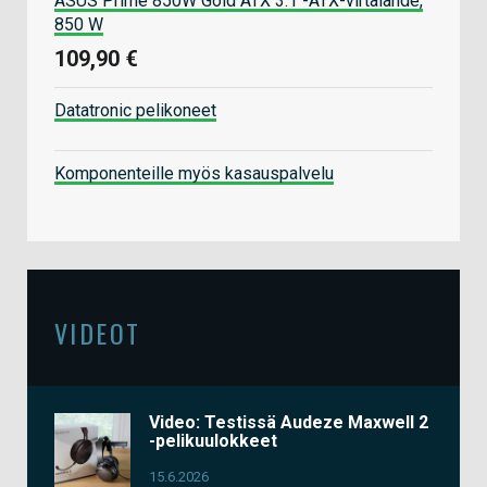
ASUS Prime 850W Gold ATX 3.1 -ATX-virtalähde,
850 W
109,90 €
Datatronic pelikoneet
Komponenteille myös kasauspalvelu
VIDEOT
Video: Testissä Audeze Maxwell 2
-pelikuulokkeet
15.6.2026