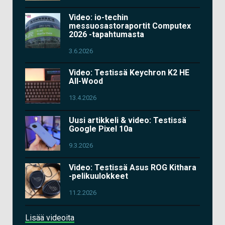
Video: io-techin
messuosastoraportit Computex
2026 -tapahtumasta
3.6.2026
Video: Testissä Keychron K2 HE
All-Wood
13.4.2026
Uusi artikkeli & video: Testissä
Google Pixel 10a
9.3.2026
Video: Testissä Asus ROG Kithara
-pelikuulokkeet
11.2.2026
Lisää videoita