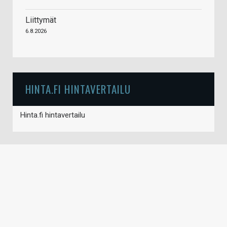
Liittymät
6.8.2026
HINTA.FI HINTAVERTAILU
Hinta.fi hintavertailu