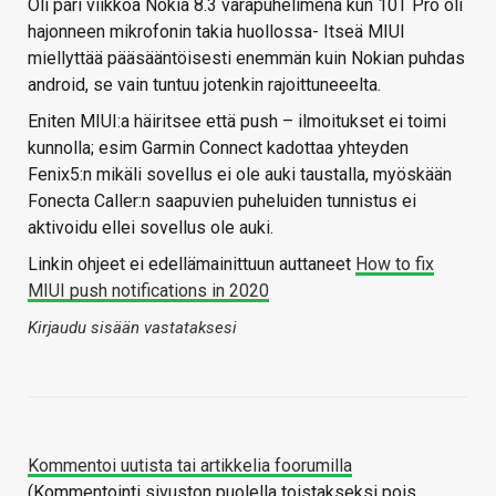
Oli pari viikkoa Nokia 8.3 varapuhelimena kun 10T Pro oli
hajonneen mikrofonin takia huollossa- Itseä MIUI
miellyttää pääsääntöisesti enemmän kuin Nokian puhdas
android, se vain tuntuu jotenkin rajoittuneeelta.
Eniten MIUI:a häiritsee että push – ilmoitukset ei toimi
kunnolla; esim Garmin Connect kadottaa yhteyden
Fenix5:n mikäli sovellus ei ole auki taustalla, myöskään
Fonecta Caller:n saapuvien puheluiden tunnistus ei
aktivoidu ellei sovellus ole auki.
Linkin ohjeet ei edellämainittuun auttaneet
How to fix
MIUI push notifications in 2020
Kirjaudu sisään vastataksesi
Kommentoi uutista tai artikkelia foorumilla
(Kommentointi sivuston puolella toistakseksi pois