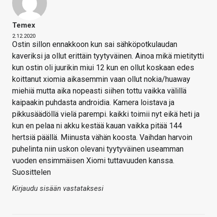
Temex
2.12.2020
Ostin sillon ennakkoon kun sai sähköpotkulaudan
kaveriksi ja ollut erittäin tyytyväinen. Ainoa mikä mietitytti
kun ostin oli juurikin miui 12 kun en ollut koskaan edes
koittanut xiomia aikasemmin vaan ollut nokia/huaway
miehiä mutta aika nopeasti siihen tottu vaikka välillä
kaipaakin puhdasta androidia. Kamera loistava ja
pikkusäädöllä vielä parempi. kaikki toimii nyt eikä heti ja
kun en pelaa ni akku kestää kauan vaikka pitää 144
hertsiä päällä. Miinusta vähän koosta. Vaihdan harvoin
puhelinta niin uskon olevani tyytyväinen useamman
vuoden ensimmäisen Xiomi tuttavuuden kanssa.
Suosittelen
Kirjaudu sisään vastataksesi