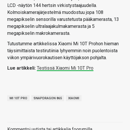
LCD -näytön 144 hertsin virkistystaajuudella.
Kolmoiskamerajärjestelmä muodostuu jopa 108
megapikselin sensorilla varustetusta pääkamerasta, 13
megapikselin ultralaajakulmakamerasta ja 5
megapikselin makrokamerasta.
Tutustumme artikkelissa Xiaomi Mi 10T Prohon hieman
täysimittaista testirutiinia lyhyemmin noin puolentoista
viikon ympärivuorokautisen käyttöjakson pohjalta.
Lue artikkeli:
Testissä Xiaomi Mi 10T Pro
MI 10T PRO
SNAPDRAGON 865
XIAOMI
Kommentoi uutista tai artikkelia foorumilla