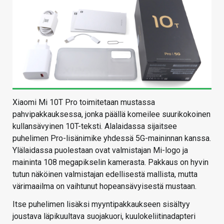
Xiaomi Mi 10T Pro toimitetaan mustassa
pahvipakkauksessa, jonka päällä komeilee suurikokoinen
kullansävyinen 10T-teksti. Alalaidassa sijaitsee
puhelimen Pro-lisänimike yhdessä 5G-maininnan kanssa.
Ylälaidassa puolestaan ovat valmistajan Mi-logo ja
maininta 108 megapikselin kamerasta. Pakkaus on hyvin
tutun näköinen valmistajan edellisestä mallista, mutta
värimaailma on vaihtunut hopeansävyisestä mustaan.
Itse puhelimen lisäksi myyntipakkaukseen sisältyy
joustava läpikuultava suojakuori, kuulokeliitinadapteri