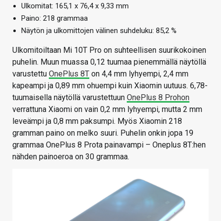
Ulkomitat: 165,1 x 76,4 x 9,33 mm
Paino: 218 grammaa
Näytön ja ulkomittojen välinen suhdeluku: 85,2 %
Ulkomitoiltaan Mi 10T Pro on suhteellisen suurikokoinen
puhelin. Muun muassa 0,12 tuumaa pienemmällä näytöllä
varustettu
OnePlus 8T
on 4,4 mm lyhyempi, 2,4 mm
kapeampi ja 0,89 mm ohuempi kuin Xiaomin uutuus. 6,78-
tuumaisella näytöllä varustettuun
OnePlus 8 Prohon
verrattuna Xiaomi on vain 0,2 mm lyhyempi, mutta 2 mm
leveämpi ja 0,8 mm paksumpi. Myös Xiaomin 218
gramman paino on melko suuri. Puhelin onkin jopa 19
grammaa OnePlus 8 Prota painavampi – Oneplus 8T:hen
nähden painoeroa on 30 grammaa.