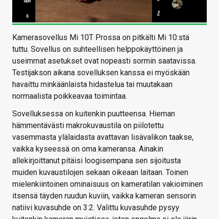
Kamerasovellus Mi 10T Prossa on pitkälti Mi 10:stä
tuttu. Sovellus on suhteellisen helppokäyttöinen ja
useimmat asetukset ovat nopeasti sormin saatavissa.
Testijakson aikana sovelluksen kanssa ei myöskään
havaittu minkäänlaista hidastelua tai muutakaan
normaalista poikkeavaa toimintaa.
Sovelluksessa on kuitenkin puutteensa. Hieman
hämmentävästi makrokuvaustila on piilotettu
vasemmasta ylälaidasta avattavan lisävalikon taakse,
vaikka kyseessä on oma kameransa. Ainakin
allekirjoittanut pitäisi loogisempana sen sijoitusta
muiden kuvaustilojen sekaan oikeaan laitaan. Toinen
mielenkiintoinen ominaisuus on kameratilan vakioiminen
itsensä täyden ruudun kuviin, vaikka kameran sensorin
natiivi kuvasuhde on 3:2. Valittu kuvasuhde pysyy