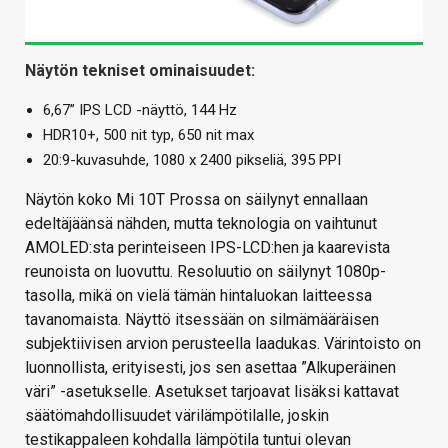
Näytön tekniset ominaisuudet:
6,67” IPS LCD -näyttö, 144 Hz
HDR10+, 500 nit typ, 650 nit max
20:9-kuvasuhde, 1080 x 2400 pikseliä, 395 PPI
Näytön koko Mi 10T Prossa on säilynyt ennallaan
edeltäjäänsä nähden, mutta teknologia on vaihtunut
AMOLED:sta perinteiseen IPS-LCD:hen ja kaarevista
reunoista on luovuttu. Resoluutio on säilynyt 1080p-
tasolla, mikä on vielä tämän hintaluokan laitteessa
tavanomaista. Näyttö itsessään on silmämääräisen
subjektiivisen arvion perusteella laadukas. Värintoisto on
luonnollista, erityisesti, jos sen asettaa ”Alkuperäinen
väri” -asetukselle. Asetukset tarjoavat lisäksi kattavat
säätömahdollisuudet värilämpötilalle, joskin
testikappaleen kohdalla lämpötila tuntui olevan