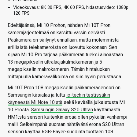
Videokuvaus: 8K 30 FPS, 4K 60 FPS, hidastusvideo: 1080p
120 FPS
Edeltäjäänsä, Mi 10 Prohon, nähden Mi 10T Pron
kamerajärjestelmää on karsittu varsin selvästi.
Pääkamera on säilynyt ennallaan, mutta molemmista
erillisistä telekameroista on luovuttu kokonaan. Sen
sijaan Mi 10 Pro tarjoaa pääkameran tueksi ainoastaan
13 megapikselin ultralaajakulmakameran ja 5
megapikselin makrokameran. Tämän hintaluokan
mittapuulla kameravalikoima on siis hyvin perustasoa.
Mi 10T Pron 108 megapikselin pääkamerasensori on
Samsungin käsialaa ja tuttu
io-techin testissäkin
käyneestä Mi Note 10:stä
sekä keväällä julkaistusta Mi
10 Prosta.
Samsungin Galaxy S20 Ultran
käyttämästä
HM1:stä sensori kuitenkin eroaa ollen pykälän vanhempi
malli. Selkeimpänä suoraan nähtävänä erona S20 Ultran
sensori käyttää RGB-Bayer-suodinta tuottaen 108