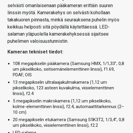
selvästi omanlaisenaan pääkameran erittäin suuren
linssin myötä. Kamerakehys on selvästi kohollaan
takakuoren pinnasta, minkä seurauksena puhelin myös
keikkuu helposti sitä pöydällä käytettäessä. LED-
salaman yläpuolella kamerakehyksessä sijaitsee
puhelimen valoisuustunnistin.
Kameran tekniset tiedot:
108 megapikselin pääkamera (Samsung HMX, 1/1,33”, 0,8
um pikselikoko, seitsemänelementtinen linssi), f1.69,
PDAF, OIS
13 megapikselin ultralaajakulmakamera (1,12 um
pikselikoko, 123 asteen kuvakulma, viisielementtinen
linssi), f2.4
5 megapikselin makrokamera (1,12 um pikselikoko,
kolme-elementtinen linssi), f2.4, automaattitarkennus (2–
10 cm)
20 megapikselin etukamera (Samsung S5K3T2, 1/3,4”, 0,8
um pikselikoko, viisielementtinen linssi), f2.2
LED-salama