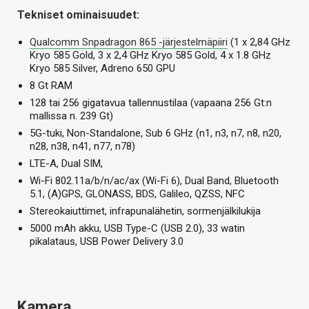
Tekniset ominaisuudet:
Qualcomm Snpadragon 865 -järjestelmäpiiri
(1 x 2,84 GHz
Kryo 585 Gold, 3 x 2,4 GHz Kryo 585 Gold, 4 x 1.8 GHz
Kryo 585 Silver, Adreno 650 GPU
8 Gt RAM
128 tai 256 gigatavua tallennustilaa (vapaana 256 Gt:n
mallissa n. 239 Gt)
5G-tuki, Non-Standalone, Sub 6 GHz (n1, n3, n7, n8, n20,
n28, n38, n41, n77, n78)
LTE-A, Dual SIM,
Wi-Fi 802.11a/b/n/ac/ax (Wi-Fi 6), Dual Band, Bluetooth
5.1, (A)GPS, GLONASS, BDS, Galileo, QZSS, NFC
Stereokaiuttimet, infrapunalähetin, sormenjälkilukija
5000 mAh akku, USB Type-C (USB 2.0), 33 watin
pikalataus, USB Power Delivery 3.0
Kamera