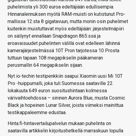
puhelimista yli 300 euroa edeltäjiään edullisempia.
Hinnanalennuksen myötä RAM-muisti on kutistunut Pro-
mallissa 12:sta 8 gigatavuun, mutta monin osin puhelimet
kuitenkin muistuttavat myös edeltäjiään: järjestelmäpiiri
on säilynyt ennallaan Snapdragon 865:ssä ja
eroavaisuudet puhelinten välillä ovat edelleen lähinnä
kamerajärjestelmässä 10T Pron tarjotessa 10 Prosta
tuttuun tapaan 108 megapikselin pääkameran
perusmallin 64 megapikselin sijaan.
Nyt io-techin testipenkkiin saapui Xiaomin uusi Mi 10T
Pro -huippumalli, joka tuli Suomessa saataville 22.
lokakuuta 649 euron suositushintaan kolmessa
värivaihtoehdossa – sininen Aurora Blue, musta Cosmic
Black ja hopeinen Lunar Silver, joista viimeksi mainittua
testikappaleemme edustaa.
Hinta.fi-hintavertailupalvelun mukaan puhelinta on
saatavilla artikkelin kirjoitushetkellä marraskuun lopulla