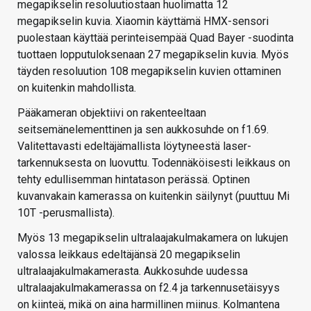
megapikselin resoluutiostaan huolimatta 12
megapikselin kuvia. Xiaomin käyttämä HMX-sensori
puolestaan käyttää perinteisempää Quad Bayer -suodinta
tuottaen lopputuloksenaan 27 megapikselin kuvia. Myös
täyden resoluution 108 megapikselin kuvien ottaminen
on kuitenkin mahdollista.
Pääkameran objektiivi on rakenteeltaan
seitsemänelementtinen ja sen aukkosuhde on f1.69.
Valitettavasti edeltäjämallista löytyneestä laser-
tarkennuksesta on luovuttu. Todennäköisesti leikkaus on
tehty edullisemman hintatason perässä. Optinen
kuvanvakain kamerassa on kuitenkin säilynyt (puuttuu Mi
10T -perusmallista).
Myös 13 megapikselin ultralaajakulmakamera on lukujen
valossa leikkaus edeltäjänsä 20 megapikselin
ultralaajakulmakamerasta. Aukkosuhde uudessa
ultralaajakulmakamerassa on f2.4 ja tarkennusetäisyys
on kiinteä, mikä on aina harmillinen miinus. Kolmantena