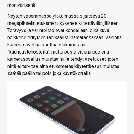
monivärisenä.
Näytön vasemmassa yläkulmassa sijaitseva 20
megapikselin etukamera kykenee kiitettävään jälkeen.
Terävyys ja värintoisto ovat kohdallaan, eikä kuva
heikkene erityisen radikaalisti hämärässäkään. Vakiona
kamerasovellus asettaa etukameraan
”kauneustehosteita”, mutta positiivisena puolena
kamerasovellus muistaa niille tehdyt asetukset, joten
niitä ei tarvitse aina etukameraa käytettäessä muistaa
säätää päälle tai pois joka käyttökerralla.