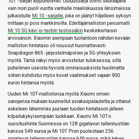
10T -sarjan älypuhelimet. Uutuussarja toimii seuraajana
vain noin puoli vuotta vanhalle maaliskuussa länsimaissa
julkaistulle
Mi 10 -sarjalle
, joka on jäänyt hiljalleen syksyn
mittaan jo pois markkinoilta. Edeltäjämalliston perusmalli
Mi 10 5G kävi io-techin testissäkin
keskinkertaisin
arvosanoin. Xiaomin aiempaan tuotantoon nähden kevään
malliston hintataso oli noussut huomattavasti
Snapdragon 865 -järjestelmäpiirien ja 5G-yhteyksien
myötä. Tämä näkyi myös arvostelun tuloksessa, sillä
puhelimen useista hyvistä ominaisuuksista huolimatta
siihen kohdistui myös kovat vaatimukset vajaan 900
euron hintansa myötä.
Uuden Mi 10T-mallistonsa myötä Xiaomi omien
sanojensa mukaan kuunnellut asiakaspalautetta ja ottanut
askeleen lähemmäs juuriaan tuoden hintatason jälleen
kilpailukykyisempään luokkaan. Xiaomi Mi 10T:n
suositushinta Suomessa on 128 gigatavun tallennustilan
kanssa 549 euroa ja Mi 10T Pron puolestaan 256
gigatavun tallennustilan kanssa 649 euroa, mikä tekee