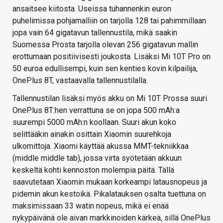
ansaitsee kiitosta. Useissa tuhannenkin euron
puhelimissa pohjamalliin on tarjolla 128 tai pahimmillaan
jopa vain 64 gigatavun tallennustila, mikä saakin
Suomessa Prosta tarjolla olevan 256 gigatavun mallin
erottumaan positiivisesti joukosta. Lisäksi Mi 10T Pro on
50 euroa edullisempi, kuin sen kenties kovin kilpailija,
OnePlus 8T, vastaavalla tallennustilalla.
Tallennustilan lisäksi myös akku on Mi 10T Prossa suuri.
OnePlus 8T:hen verrattuna se on jopa 500 mAh:a
suurempi 5000 mAh:n koollaan. Suuri akun koko
selittääkin ainakin osittain Xiaomin suurehkoja
ulkomittoja. Xiaomi käyttää akussa MMT-tekniikkaa
(middle middle tab), jossa virta syötetään akkuun
keskeltä kohti kennoston molempia päitä. Tällä
saavutetaan Xiaomin mukaan korkeampi latausnopeus ja
pidemin akun kestoikä. Pikalatauksen osalta tuettuna on
maksimissaan 33 watin nopeus, mikä ei enää
nykypäivänä ole aivan markkinoiden kärkeä, sillä OnePlus