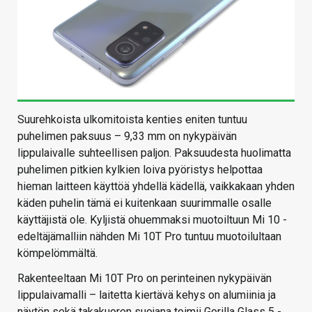
Suurehkoista ulkomitoista kenties eniten tuntuu
puhelimen paksuus – 9,33 mm on nykypäivän
lippulaivalle suhteellisen paljon. Paksuudesta huolimatta
puhelimen pitkien kylkien loiva pyöristys helpottaa
hieman laitteen käyttöä yhdellä kädellä, vaikkakaan yhden
käden puhelin tämä ei kuitenkaan suurimmalle osalle
käyttäjistä ole. Kyljistä ohuemmaksi muotoiltuun Mi 10 -
edeltäjämalliin nähden Mi 10T Pro tuntuu muotoilultaan
kömpelömmältä.
Rakenteeltaan Mi 10T Pro on perinteinen nykypäivän
lippulaivamalli – laitetta kiertävä kehys on alumiinia ja
näytön sekä takakuoren suojana toimii Gorilla Glass 5 -