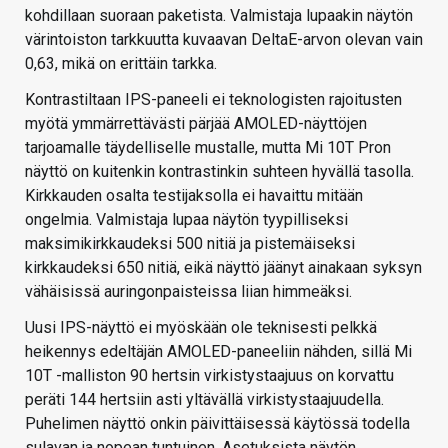
kohdillaan suoraan paketista. Valmistaja lupaakin näytön
värintoiston tarkkuutta kuvaavan DeltaE-arvon olevan vain
0,63, mikä on erittäin tarkka.
Kontrastiltaan IPS-paneeli ei teknologisten rajoitusten
myötä ymmärrettävästi pärjää AMOLED-näyttöjen
tarjoamalle täydelliselle mustalle, mutta Mi 10T Pron
näyttö on kuitenkin kontrastinkin suhteen hyvällä tasolla.
Kirkkauden osalta testijaksolla ei havaittu mitään
ongelmia. Valmistaja lupaa näytön tyypilliseksi
maksimikirkkaudeksi 500 nitiä ja pistemäiseksi
kirkkaudeksi 650 nitiä, eikä näyttö jäänyt ainakaan syksyn
vähäisissä auringonpaisteissa liian himmeäksi.
Uusi IPS-näyttö ei myöskään ole teknisesti pelkkä
heikennys edeltäjän AMOLED-paneeliin nähden, sillä Mi
10T -malliston 90 hertsin virkistystaajuus on korvattu
peräti 144 hertsiin asti yltävällä virkistystaajuudella.
Puhelimen näyttö onkin päivittäisessä käytössä todella
sulavan ja nopean tuntuinen. Asetuksista näytön