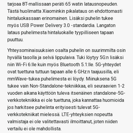
tarjoaa 8T-mallissaan peräti 65 watin latausnopeuden.
Tästä huolimatta Xiaominkin pikalataus on ehdottomasti
hintaluokassaan erinomainen. Lisäksi puhelin tukee
myös USB Power Delivery 3.0 -standardia. Langaton
lataus puhelimesta hintaluokalle tyypilliseen tapaan
puuttuu.
Yhteysominaisuuksien osalta puhelin on suurimmilta osin
hyvällä tasolla ja selvä lippulaiva. Tuki löytyy 5G:n lisäksi
niin Wi-Fi 6:lle kuin myös Bluetooth 5.1:lle. 5G-yhteydet
ovat tuettuna tuttuun tapaan alle 6 GHz:n taajuusilla, eli
mmWave-tukea puhelimesta ei löydy. Miinuksena 5G
tukee vain Non-Standalone-tekniikkaa, eli seuraavien 1-2
vuoden aikana käyttöön tuleva itsenäinen standalone-5G-
verkkotekniikka ei ole tuettuna, joka kannattaa huomioida
jos harkitsee puhelinta erityisesti tulevat 5G-
verkkotekniikat mielessä. LTE-yhteyksien nopeutta
valmistaja ei ole valitettavasti ilmoittanut, joten niiden
vertailu ei ole mahdollista.