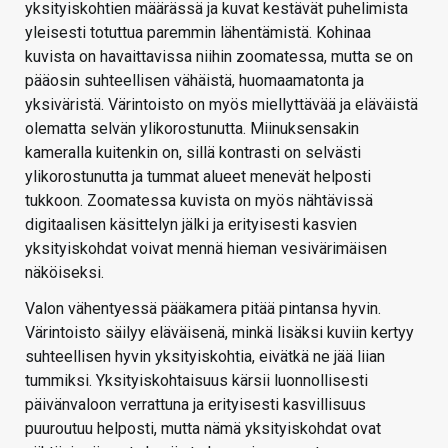
yksityiskohtien määrässä ja kuvat kestävät puhelimista
yleisesti totuttua paremmin lähentämistä. Kohinaa
kuvista on havaittavissa niihin zoomatessa, mutta se on
pääosin suhteellisen vähäistä, huomaamatonta ja
yksiväristä. Värintoisto on myös miellyttävää ja eläväistä
olematta selvän ylikorostunutta. Miinuksensakin
kameralla kuitenkin on, sillä kontrasti on selvästi
ylikorostunutta ja tummat alueet menevät helposti
tukkoon. Zoomatessa kuvista on myös nähtävissä
digitaalisen käsittelyn jälki ja erityisesti kasvien
yksityiskohdat voivat mennä hieman vesivärimäisen
näköiseksi.
Valon vähentyessä pääkamera pitää pintansa hyvin.
Värintoisto säilyy eläväisenä, minkä lisäksi kuviin kertyy
suhteellisen hyvin yksityiskohtia, eivätkä ne jää liian
tummiksi. Yksityiskohtaisuus kärsii luonnollisesti
päivänvaloon verrattuna ja erityisesti kasvillisuus
puuroutuu helposti, mutta nämä yksityiskohdat ovat