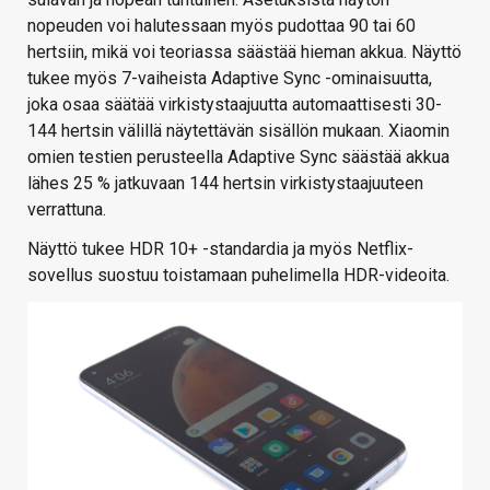
nopeuden voi halutessaan myös pudottaa 90 tai 60
hertsiin, mikä voi teoriassa säästää hieman akkua. Näyttö
tukee myös 7-vaiheista Adaptive Sync -ominaisuutta,
joka osaa säätää virkistystaajuutta automaattisesti 30-
144 hertsin välillä näytettävän sisällön mukaan. Xiaomin
omien testien perusteella Adaptive Sync säästää akkua
lähes 25 % jatkuvaan 144 hertsin virkistystaajuuteen
verrattuna.
Näyttö tukee HDR 10+ -standardia ja myös Netflix-
sovellus suostuu toistamaan puhelimella HDR-videoita.