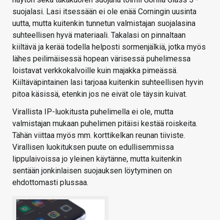
suojalasi. Lasi itsessään ei ole enää Corningin uusinta
uutta, mutta kuitenkin tunnetun valmistajan suojalasina
suhteellisen hyvä materiaali. Takalasi on pinnaltaan
kiiltävä ja kerää todella helposti sormenjälkiä, jotka myös
lähes peilimäisessä hopean värisessä puhelimessa
loistavat verkkokalvoille kuin majakka pimeässä.
Kiiltäväpintainen lasi tarjoaa kuitenkin suhteellisen hyvin
pitoa käsissä, etenkin jos ne eivät ole täysin kuivat.
Virallista IP-luokitusta puhelimella ei ole, mutta
valmistajan mukaan puhelimen pitäisi kestää roiskeita.
Tähän viittaa myös mm. korttikelkan reunan tiiviste.
Virallisen luokituksen puute on edullisemmissa
lippulaivoissa jo yleinen käytänne, mutta kuitenkin
sentään jonkinlaisen suojauksen löytyminen on
ehdottomasti plussaa.