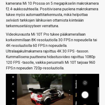
kamerana Mi 10 Prossa on 5 megapikselin makrokamera
f2.4-aukkosuhteella. Positiivisena puolena makrokamera
tukee myös automaattitarkennusta, mikä helpottaa
selvästi tarkkojen lähikuvien ottamista kiinteään
tarkennusetäisyyteen verrattuna.
Videokuvausta Mi 10T Pro tukee pääkamerallaan
korkeimmillaan 8K-resoluutiolla 30 FPS:n nopeudella tai
4K-resoluutiolla 60 FPS:n nopeudella.
Ultralaajakulmakamera rajoittuu 4K 30 FPS -tasoon.
Kummallisena puutteena hidastusvideo rajoittuu 1080p
120 FPS -tasolle, vaikka perusmalli Mi 10T tarjoaa 960
FPS:n nopeuden 720p-resoluutiolla.