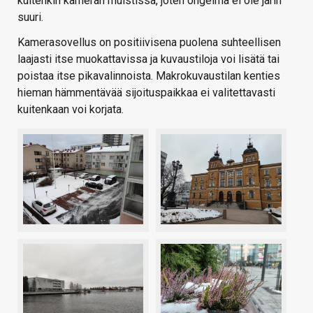
kuitenkin kameran muistissa, joten ongelma ei ole järin
suuri.
Kamerasovellus on positiivisena puolena suhteellisen
laajasti itse muokattavissa ja kuvaustiloja voi lisätä tai
poistaa itse pikavalinnoista. Makrokuvaustilan kenties
hieman hämmentävää sijoituspaikkaa ei valitettavasti
kuitenkaan voi korjata.