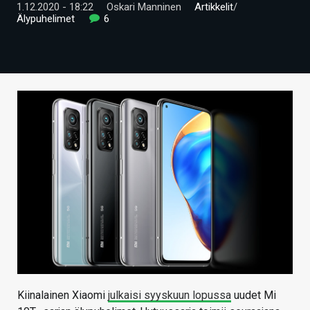
1.12.2020 - 18:22
Oskari Manninen
Artikkelit
/
ARTIKKELIT
Älypuhelimet
6
VIDEOT
TECHBBS
TIETOA
HINTA.FI
KAUPPA
VAIHDA TEEMA
HAKU
Kiinalainen Xiaomi
julkaisi syyskuun lopussa
uudet Mi