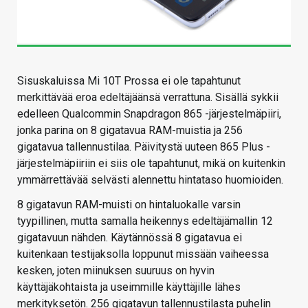
Sisuskaluissa Mi 10T Prossa ei ole tapahtunut
merkittävää eroa edeltäjäänsä verrattuna. Sisällä sykkii
edelleen Qualcommin Snapdragon 865 -järjestelmäpiiri,
jonka parina on 8 gigatavua RAM-muistia ja 256
gigatavua tallennustilaa. Päivitystä uuteen 865 Plus -
järjestelmäpiiriin ei siis ole tapahtunut, mikä on kuitenkin
ymmärrettävää selvästi alennettu hintataso huomioiden.
8 gigatavun RAM-muisti on hintaluokalle varsin
tyypillinen, mutta samalla heikennys edeltäjämallin 12
gigatavuun nähden. Käytännössä 8 gigatavua ei
kuitenkaan testijaksolla loppunut missään vaiheessa
kesken, joten miinuksen suuruus on hyvin
käyttäjäkohtaista ja useimmille käyttäjille lähes
merkityksetön. 256 gigatavun tallennustilasta puhelin