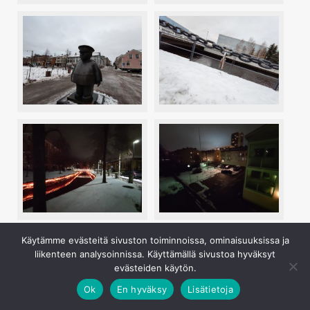
Mi 10T Pron ultralaajakulmakamera ei valitettavasti jatka
Käytämme evästeitä sivuston toiminnoissa, ominaisuuksissa ja
liikenteen analysoinnissa. Käyttämällä sivustoa hyväksyt
pääkameransa asettamalla erittäin laadukkaalla linjalla,
evästeiden käytön.
vaan on sen sijaan suhteellisen perustasoinen. Hyvässä
valaistuksessa kuvat ovat yksityiskohtaisia
Ok
En hyväksy
Lisätietoja
keskialueiltaan, mutta laidoiltaan yllättävän pehmeitä.