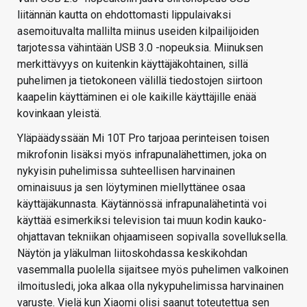
liitännän kautta on ehdottomasti lippulaivaksi
asemoituvalta mallilta miinus useiden kilpailijoiden
tarjotessa vähintään USB 3.0 -nopeuksia. Miinuksen
merkittävyys on kuitenkin käyttäjäkohtainen, sillä
puhelimen ja tietokoneen välillä tiedostojen siirtoon
kaapelin käyttäminen ei ole kaikille käyttäjille enää
kovinkaan yleistä.
Yläpäädyssään Mi 10T Pro tarjoaa perinteisen toisen
mikrofonin lisäksi myös infrapunalähettimen, joka on
nykyisin puhelimissa suhteellisen harvinainen
ominaisuus ja sen löytyminen miellyttänee osaa
käyttäjäkunnasta. Käytännössä infrapunalähetintä voi
käyttää esimerkiksi television tai muun kodin kauko-
ohjattavan tekniikan ohjaamiseen sopivalla sovelluksella.
Näytön ja yläkulman liitoskohdassa keskikohdan
vasemmalla puolella sijaitsee myös puhelimen valkoinen
ilmoitusledi, joka alkaa olla nykypuhelimissa harvinainen
varuste. Vielä kun Xiaomi olisi saanut toteutettua sen