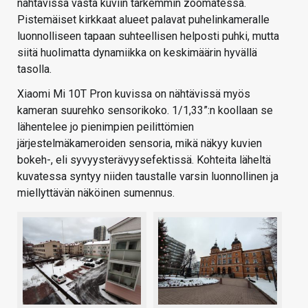
nähtävissä vasta kuviin tarkemmin zoomatessa.
Pistemäiset kirkkaat alueet palavat puhelinkameralle
luonnolliseen tapaan suhteellisen helposti puhki, mutta
siitä huolimatta dynamiikka on keskimäärin hyvällä
tasolla.
Xiaomi Mi 10T Pron kuvissa on nähtävissä myös
kameran suurehko sensorikoko. 1/1,33”:n koollaan se
lähentelee jo pienimpien peilittömien
järjestelmäkameroiden sensoria, mikä näkyy kuvien
bokeh-, eli syvyysterävyysefektissä. Kohteita läheltä
kuvatessa syntyy niiden taustalle varsin luonnollinen ja
miellyttävän näköinen sumennus.