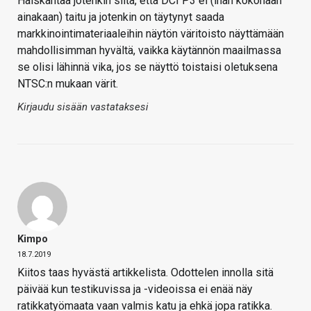
Haiskahtaa jotenkin siltä, että DCI P3 ei (ihan kokonaan
ainakaan) taitu ja jotenkin on täytynyt saada
markkinointimateriaaleihin näytön väritoisto näyttämään
mahdollisimman hyvältä, vaikka käytännön maailmassa
se olisi lähinnä vika, jos se näyttö toistaisi oletuksena
NTSC:n mukaan värit.
Kirjaudu sisään vastataksesi
Kimpo
18.7.2019
Kiitos taas hyvästä artikkelista. Odottelen innolla sitä
päivää kun testikuvissa ja -videoissa ei enää näy
ratikkatyömaata vaan valmis katu ja ehkä jopa ratikka.