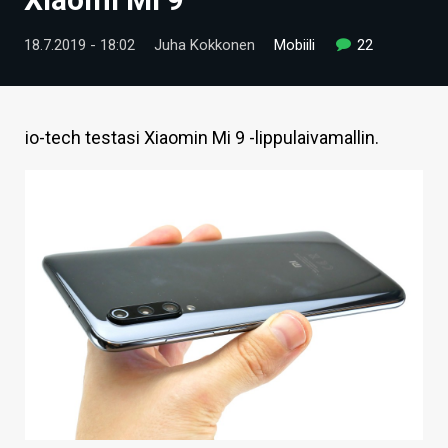
ARTIKKELIT
18.7.2019 - 18:02
Juha Kokkonen
Mobiili
22
VIDEOT
TECHBBS
io-tech testasi Xiaomin Mi 9 -lippulaivamallin.
TIETOA
HINTA.FI
KAUPPA
VAIHDA TEEMA
HAKU