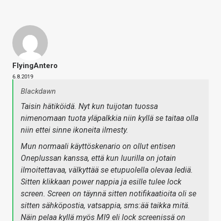
FlyingAntero
6.8.2019
Blackdawn
Taisin hätiköidä. Nyt kun tuijotan tuossa
nimenomaan tuota yläpalkkia niin kyllä se taitaa olla
niin ettei sinne ikoneita ilmesty.
Mun normaali käyttöskenario on ollut entisen
Oneplussan kanssa, että kun luurilla on jotain
ilmoitettavaa, välkyttää se etupuolella olevaa lediä.
Sitten klikkaan power nappia ja esille tulee lock
screen. Screen on täynnä sitten notifikaatioita oli se
sitten sähköpostia, vatsappia, sms:ää taikka mitä.
Näin pelaa kyllä myös MI9 eli lock screenissä on