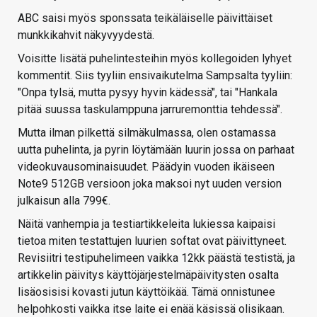
ABC saisi myös sponssata teikäläiselle päivittäiset
munkkikahvit näkyvyydestä.
Voisitte lisätä puhelintesteihin myös kollegoiden lyhyet
kommentit. Siis tyyliin ensivaikutelma Sampsalta tyyliin:
"Onpa tylsä, mutta pysyy hyvin kädessä", tai "Hankala
pitää suussa taskulamppuna jarruremonttia tehdessä".
Mutta ilman pilkettä silmäkulmassa, olen ostamassa
uutta puhelinta, ja pyrin löytämään luurin jossa on parhaat
videokuvausominaisuudet. Päädyin vuoden ikäiseen
Note9 512GB versioon joka maksoi nyt uuden version
julkaisun alla 799€.
Näitä vanhempia ja testiartikkeleita lukiessa kaipaisi
tietoa miten testattujen luurien softat ovat päivittyneet.
Revisiitri testipuhelimeen vaikka 12kk päästä testistä, ja
artikkelin päivitys käyttöjärjestelmäpäivitysten osalta
lisäosisisi kovasti jutun käyttöikää. Tämä onnistunee
helpohkosti vaikka itse laite ei enää käsissä olisikaan.