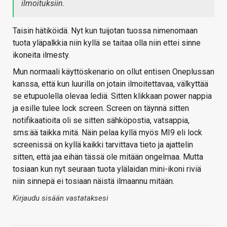
ilmoituksiin.
Taisin hätiköidä. Nyt kun tuijotan tuossa nimenomaan
tuota yläpalkkia niin kyllä se taitaa olla niin ettei sinne
ikoneita ilmesty.
Mun normaali käyttöskenario on ollut entisen Oneplussan
kanssa, että kun luurilla on jotain ilmoitettavaa, välkyttää
se etupuolella olevaa lediä. Sitten klikkaan power nappia
ja esille tulee lock screen. Screen on täynnä sitten
notifikaatioita oli se sitten sähköpostia, vatsappia,
sms:ää taikka mitä. Näin pelaa kyllä myös MI9 eli lock
screenissä on kyllä kaikki tarvittava tieto ja ajattelin
sitten, että jaa eihän tässä ole mitään ongelmaa. Mutta
tosiaan kun nyt seuraan tuota ylälaidan mini-ikoni riviä
niin sinnepä ei tosiaan näistä ilmaannu mitään.
Kirjaudu sisään vastataksesi