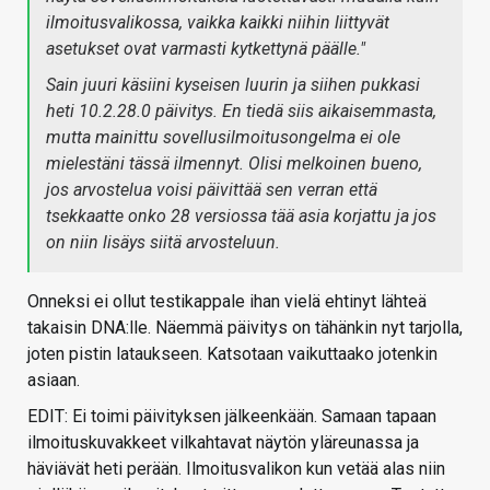
ilmoitusvalikossa, vaikka kaikki niihin liittyvät
asetukset ovat varmasti kytkettynä päälle."
Sain juuri käsiini kyseisen luurin ja siihen pukkasi
heti 10.2.28.0 päivitys. En tiedä siis aikaisemmasta,
mutta mainittu sovellusilmoitusongelma ei ole
mielestäni tässä ilmennyt. Olisi melkoinen bueno,
jos arvostelua voisi päivittää sen verran että
tsekkaatte onko 28 versiossa tää asia korjattu ja jos
on niin lisäys siitä arvosteluun.
Onneksi ei ollut testikappale ihan vielä ehtinyt lähteä
takaisin DNA:lle. Näemmä päivitys on tähänkin nyt tarjolla,
joten pistin lataukseen. Katsotaan vaikuttaako jotenkin
asiaan.
EDIT: Ei toimi päivityksen jälkeenkään. Samaan tapaan
ilmoituskuvakkeet vilkahtavat näytön yläreunassa ja
häviävät heti perään. Ilmoitusvalikon kun vetää alas niin