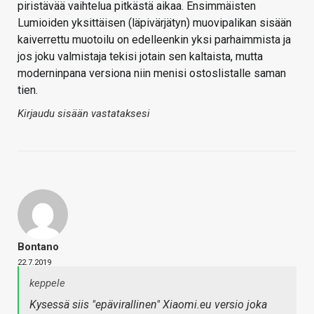
piristävää vaihtelua pitkästä aikaa. Ensimmäisten
Lumioiden yksittäisen (läpivärjätyn) muovipalikan sisään
kaiverrettu muotoilu on edelleenkin yksi parhaimmista ja
jos joku valmistaja tekisi jotain sen kaltaista, mutta
moderninpana versiona niin menisi ostoslistalle saman
tien.
Kirjaudu sisään vastataksesi
Bontano
22.7.2019
keppele
Kysessä siis "epävirallinen" Xiaomi.eu versio joka