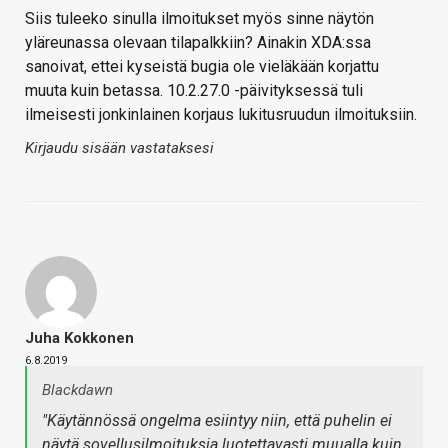
Siis tuleeko sinulla ilmoitukset myös sinne näytön
yläreunassa olevaan tilapalkkiin? Ainakin XDA:ssa
sanoivat, ettei kyseistä bugia ole vieläkään korjattu
muuta kuin betassa. 10.2.27.0 -päivityksessä tuli
ilmeisesti jonkinlainen korjaus lukitusruudun ilmoituksiin.
Kirjaudu sisään vastataksesi
Juha Kokkonen
6.8.2019
Blackdawn
"Käytännössä ongelma esiintyy niin, että puhelin ei
näytä sovellusilmoituksia luotettavasti muualla kuin