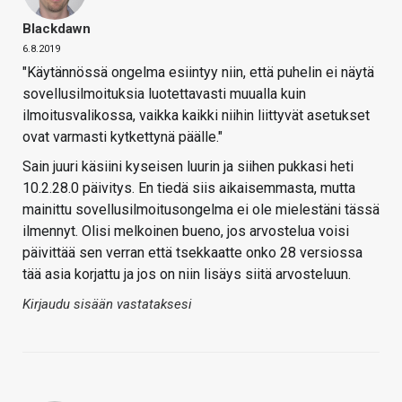
Blackdawn
6.8.2019
"Käytännössä ongelma esiintyy niin, että puhelin ei näytä
sovellusilmoituksia luotettavasti muualla kuin
ilmoitusvalikossa, vaikka kaikki niihin liittyvät asetukset
ovat varmasti kytkettynä päälle."
Sain juuri käsiini kyseisen luurin ja siihen pukkasi heti
10.2.28.0 päivitys. En tiedä siis aikaisemmasta, mutta
mainittu sovellusilmoitusongelma ei ole mielestäni tässä
ilmennyt. Olisi melkoinen bueno, jos arvostelua voisi
päivittää sen verran että tsekkaatte onko 28 versiossa
tää asia korjattu ja jos on niin lisäys siitä arvosteluun.
Kirjaudu sisään vastataksesi