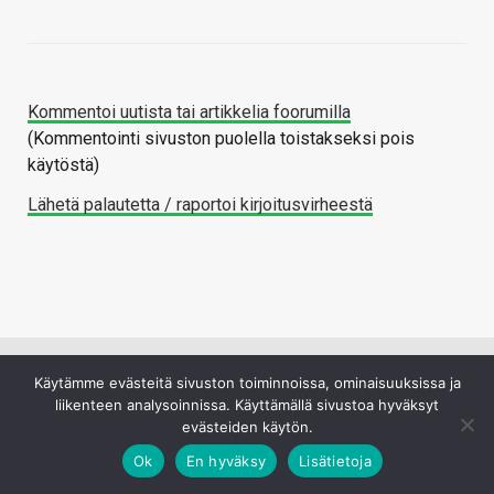
Kommentoi uutista tai artikkelia foorumilla
(Kommentointi sivuston puolella toistakseksi pois
käytöstä)
Lähetä palautetta / raportoi kirjoitusvirheestä
Käytämme evästeitä sivuston toiminnoissa, ominaisuuksissa ja
UUTISIA LYHYESTI
liikenteen analysoinnissa. Käyttämällä sivustoa hyväksyt
evästeiden käytön.
Ok
En hyväksy
Lisätietoja
Samsungin huhutaan tiputtavan Galaxy S27
Ultrasta neljännen takakameran pois