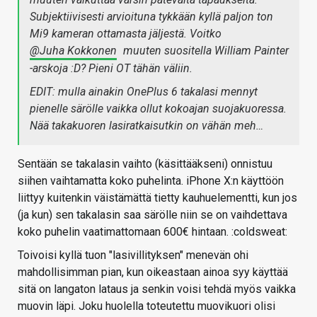
Subjektiivisesti arvioituna tykkään kyllä paljon ton
Mi9 kameran ottamasta jäljestä. Voitko
@Juha Kokkonen
muuten suositella William Painter
-arskoja :D? Pieni OT tähän väliin.
EDIT: mulla ainakin OnePlus 6 takalasi mennyt
pienelle särölle vaikka ollut kokoajan suojakuoressa.
Nää takakuoren lasiratkaisutkin on vähän meh…
Sentään se takalasin vaihto (käsittääkseni) onnistuu
siihen vaihtamatta koko puhelinta. iPhone X:n käyttöön
liittyy kuitenkin väistämättä tietty kauhuelementti, kun jos
(ja kun) sen takalasin saa särölle niin se on vaihdettava
koko puhelin vaatimattomaan 600€ hintaan. :coldsweat:
Toivoisi kyllä tuon "lasivillityksen" menevän ohi
mahdollisimman pian, kun oikeastaan ainoa syy käyttää
sitä on langaton lataus ja senkin voisi tehdä myös vaikka
muovin läpi. Joku huolella toteutettu muovikuori olisi