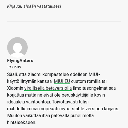
Kirjaudu sisään vastataksesi
FlyingAntero
19.7.2019
Sääli, että Xiaomi kompastelee edelleen MIUI-
käyttöliittymän kanssa.
MIUI EU
custom romilla tai
Xiaomin
virallisella betaversiolla
ilmoitusongelmat saa
korjattua mutta ne eivät ole peruskäyttäjälle kovin
ideaaleja vaihtoehtoja. Toivottavasti tulisi
mahdollisimman nopeasti myös stable versioon korjaus.
Muuten vaikuttaa ihan pätevältä puhelimelta
hintaisekseen.