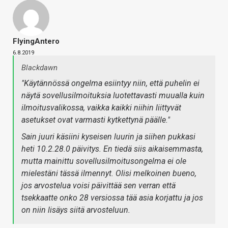
FlyingAntero
6.8.2019
Blackdawn
"Käytännössä ongelma esiintyy niin, että puhelin ei
näytä sovellusilmoituksia luotettavasti muualla kuin
ilmoitusvalikossa, vaikka kaikki niihin liittyvät
asetukset ovat varmasti kytkettynä päälle."
Sain juuri käsiini kyseisen luurin ja siihen pukkasi
heti 10.2.28.0 päivitys. En tiedä siis aikaisemmasta,
mutta mainittu sovellusilmoitusongelma ei ole
mielestäni tässä ilmennyt. Olisi melkoinen bueno,
jos arvostelua voisi päivittää sen verran että
tsekkaatte onko 28 versiossa tää asia korjattu ja jos
on niin lisäys siitä arvosteluun.