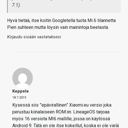
7.1).
Hyvä tietää, itse koitin Googletella tuota Mi 6 tilannetta
Pien suhteen mutta löysin vain mainintoja beetasta.
Kirjaudu sisään vastataksesi
Keppele
18.7.2019
Kysessä siis ”epävirallinen” Xiaomi.eu versio joka
perustuu kiinalaiseen ROM:iin. LineageOS tarjoaa
myös 16 versiota MI6 mallille, jossa on käytössä
Android 9. Tätä en ole itse kokeillut, koska ei ole vielä