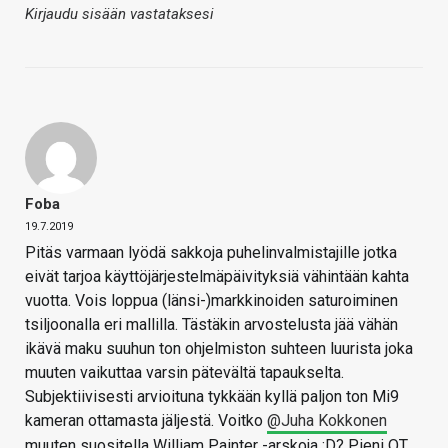
Kirjaudu sisään vastataksesi
Foba
19.7.2019
Pitäs varmaan lyödä sakkoja puhelinvalmistajille jotka
eivät tarjoa käyttöjärjestelmäpäivityksiä vähintään kahta
vuotta. Vois loppua (länsi-)markkinoiden saturoiminen
tsiljoonalla eri mallilla. Tästäkin arvostelusta jää vähän
ikävä maku suuhun ton ohjelmiston suhteen luurista joka
muuten vaikuttaa varsin pätevältä tapaukselta.
Subjektiivisesti arvioituna tykkään kyllä paljon ton Mi9
kameran ottamasta jäljestä. Voitko
@Juha Kokkonen
muuten suositella William Painter -arskoja :D? Pieni OT