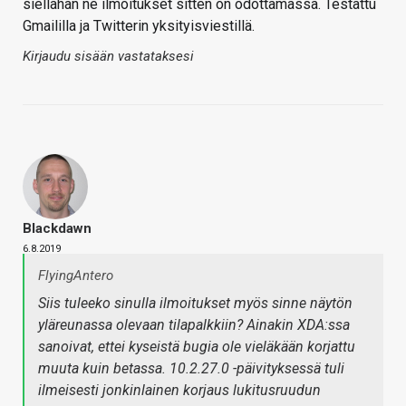
siellähän ne ilmoitukset sitten on odottamassa. Testattu
Gmaililla ja Twitterin yksityisviestillä.
Kirjaudu sisään vastataksesi
Blackdawn
6.8.2019
FlyingAntero
Siis tuleeko sinulla ilmoitukset myös sinne näytön
yläreunassa olevaan tilapalkkiin? Ainakin XDA:ssa
sanoivat, ettei kyseistä bugia ole vieläkään korjattu
muuta kuin betassa. 10.2.27.0 -päivityksessä tuli
ilmeisesti jonkinlainen korjaus lukitusruudun