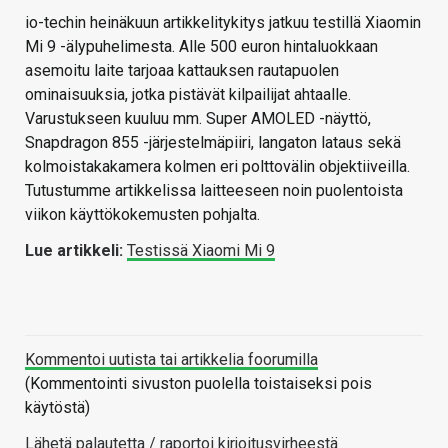
io-techin heinäkuun artikkelitykitys jatkuu testillä Xiaomin
Mi 9 -älypuhelimesta. Alle 500 euron hintaluokkaan
asemoitu laite tarjoaa kattauksen rautapuolen
ominaisuuksia, jotka pistävät kilpailijat ahtaalle.
Varustukseen kuuluu mm. Super AMOLED -näyttö,
Snapdragon 855 -järjestelmäpiiri, langaton lataus sekä
kolmoistakakamera kolmen eri polttovälin objektiiveilla.
Tutustumme artikkelissa laitteeseen noin puolentoista
viikon käyttökokemusten pohjalta.
Lue artikkeli:
Testissä Xiaomi Mi 9
Kommentoi uutista tai artikkelia foorumilla
(Kommentointi sivuston puolella toistaiseksi pois
käytöstä)
Lähetä palautetta / raportoi kirjoitusvirheestä