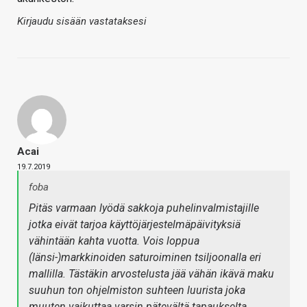
Kirjaudu sisään vastataksesi
Acai
19.7.2019
foba
Pitäs varmaan lyödä sakkoja puhelinvalmistajille
jotka eivät tarjoa käyttöjärjestelmäpäivityksiä
vähintään kahta vuotta. Vois loppua
(länsi-)markkinoiden saturoiminen tsiljoonalla eri
mallilla. Tästäkin arvostelusta jää vähän ikävä maku
suuhun ton ohjelmiston suhteen luurista joka
muuten vaikuttaa varsin pätevältä tapaukselta.