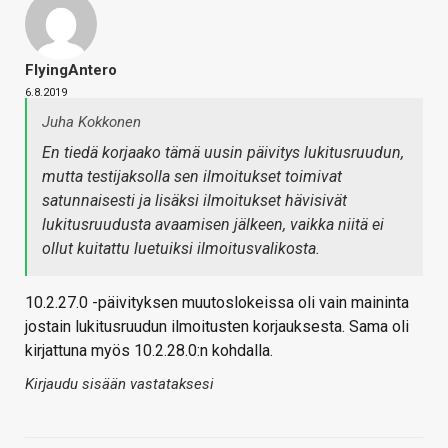
FlyingAntero
6.8.2019
Juha Kokkonen
En tiedä korjaako tämä uusin päivitys lukitusruudun,
mutta testijaksolla sen ilmoitukset toimivat
satunnaisesti ja lisäksi ilmoitukset hävisivät
lukitusruudusta avaamisen jälkeen, vaikka niitä ei
ollut kuitattu luetuiksi ilmoitusvalikosta.
10.2.27.0 -päivityksen muutoslokeissa oli vain maininta
jostain lukitusruudun ilmoitusten korjauksesta. Sama oli
kirjattuna myös 10.2.28.0:n kohdalla.
Kirjaudu sisään vastataksesi