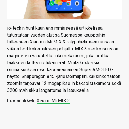
io-techin huhtikuun ensimmäisessä artikkelissa
tutustutaan vuoden alussa Suomessa kauppoihin
tulleeseen Xiaomin Mi MIX 3 -älypuhelimeen runsaan
viikon testikokemuksien pohjalta. MIX 3:n erikoisuus on
magneetein varustettu liukumekanismi, joka peittää
taakseen laitteen etukamerat. Muita keskeisiä
ominaisuuksia ovat kapeareunainen Super AMOLED -
näyttö, Snapdragon 845 -järjestelmäpiiri, kaksinkertaisen
zoomin tarjoavat 12 megapikselin kaksoistakamera sekä
3200 mAh akku langattomalla latauksella.
Lue artikkeli:
Xiaomi Mi MIX 3