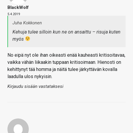
BlackWolf
5.4.2019
Juha Kokkonen
Kehuja tulee silloin kun ne on ansaittu – risuja kuten
myös
No eipä nyt ole ihan oikeasti enää kauheasti kritisoitavaa,
vaikka vähän liikaakin tuppaan kritisoimaan. Hienosti on
kehittynyt tää homma ja näitä tulee järkyttävän kovalla
laadulla ulos nykyisin.
Kirjaudu sisään vastataksesi