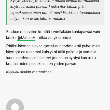
Kysymyksenä, miksi akun pitäisi kestää normaalissa
käytössä kaksi päivää, koska itse lataan joka
tapauksessa öisin puhelimen? Poikkeus tapauksissa
tietysti kun ei ole laturia mukana.
Eli akun ei tarvitse kestää kenelläkään kahtapäivää vain
koska
@MatiasH
riittää se yksi päivä.
Pitäisi käyttää luovaa ajattelua ja todeta että puhelimen
käyttäjiä on useampi kuin yksi tällä pallolla ja samalla
luoda mielessään tilanteet joissa on hyötyä kun akku
kestää pidempään kuin sen yhden päivän.
Kirjaudu sisään vastataksesi