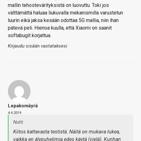
mallin tehostevärityksistä on luovuttu. Toki jos
välttämättä haluaa liukuvalla mekanismilla varustetun
luurin eikä jaksa kesään odottaa 5G mallia, niin ihan
pätevä peli. Hienoa kuulla, että Xiaomi on saanit
softabugit korjattua.
Kirjaudu sisään vastataksesi
Lepakomäyrä
4.4.2019
Nutti
Kiitos kattavasta testistä. Näitä on mukava lukea,
vaikka en älypuhelimia edes käytä (vielä). Kunhan