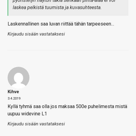
pyöristetyn näytön takia senkään pinta-alaa ei voi
laskea pelkistä tuumista ja kuvasuhteesta.
Laskennallinen saa luvan riittää tähän tarpeeseen…
Kirjaudu sisään vastataksesi
Kihve
3.4.2019
Kyllä tyhmä saa olla jos maksaa 500e puhelimesta mistä
uupuu widevine L1
Kirjaudu sisään vastataksesi