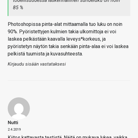
todellisuudessa laskennallinen suhdeluku on noin
85 %
Photoshopissa pinta-alat mittaamalla tuo luku on noin
90%. Pyöristettyjen kulmien takia ulkomittoja ei voi
laskea pelkästään kaavalla leveys*korkeus, ja
pyöristetyn näytön takia senkään pinta-alaa ei voi laskea
pelkistä tuumista ja kuvasuhteesta.
Kirjaudu sisään vastataksesi
Nutti
2.4.2019
Kiitos kattavasta testistä. Näitä on mukava lukea, vaikka