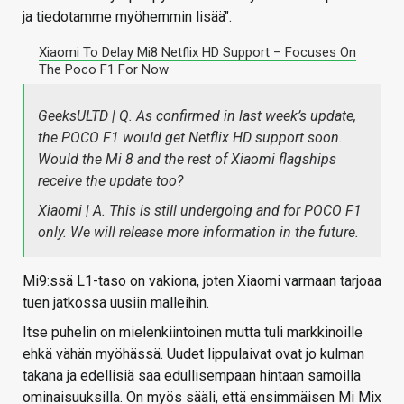
ja tiedotamme myöhemmin lisää".
Xiaomi To Delay Mi8 Netflix HD Support – Focuses On
The Poco F1 For Now
GeeksULTD | Q. As confirmed in last week’s update,
the POCO F1 would get Netflix HD support soon.
Would the Mi 8 and the rest of Xiaomi flagships
receive the update too?
Xiaomi | A. This is still undergoing and for POCO F1
only. We will release more information in the future.
Mi9:ssä L1-taso on vakiona, joten Xiaomi varmaan tarjoaa
tuen jatkossa uusiin malleihin.
Itse puhelin on mielenkiintoinen mutta tuli markkinoille
ehkä vähän myöhässä. Uudet lippulaivat ovat jo kulman
takana ja edellisiä saa edullisempaan hintaan samoilla
ominaisuuksilla. On myös sääli, että ensimmäisen Mi Mix