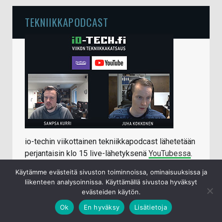
TEKNIIKKAPODCAST
io-techin viikottainen tekniikkapodcast lähetetään
perjantaisin klo 15 live-lähetyksenä
YouTubessa
.
Sampsa ja Juha käyvät keskenään läpi kuluneen
Käytämme evästeitä sivuston toiminnoissa, ominaisuuksissa ja
viikon ajalta ajankohtaiset tietotekniikka- ja
liikenteen analysoinnissa. Käyttämällä sivustoa hyväksyt
mobiiliaiheet.
evästeiden käytön.
Jälkikäteen katseltavissa/kuunneltavissa:
Ok
En hyväksy
Lisätietoja
Youtube