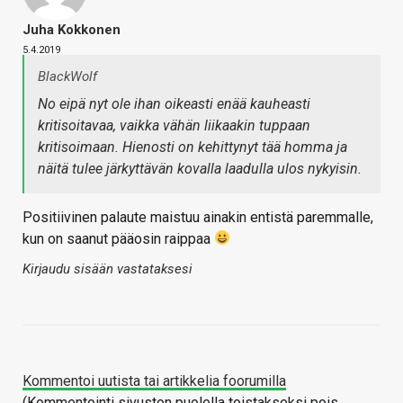
Juha Kokkonen
5.4.2019
BlackWolf
No eipä nyt ole ihan oikeasti enää kauheasti
kritisoitavaa, vaikka vähän liikaakin tuppaan
kritisoimaan. Hienosti on kehittynyt tää homma ja
näitä tulee järkyttävän kovalla laadulla ulos nykyisin.
Positiivinen palaute maistuu ainakin entistä paremmalle,
kun on saanut pääosin raippaa
Kirjaudu sisään vastataksesi
Kommentoi uutista tai artikkelia foorumilla
(Kommentointi sivuston puolella toistakseksi pois