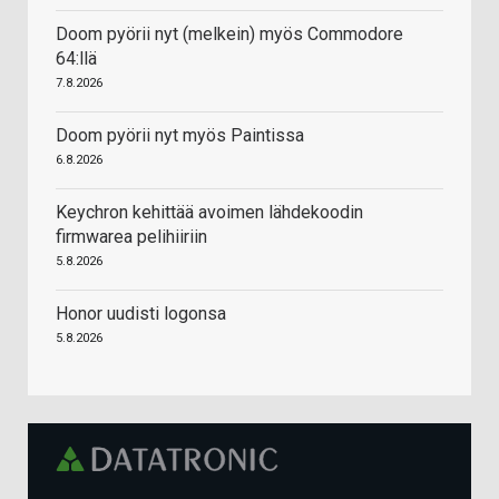
Doom pyörii nyt (melkein) myös Commodore
64:llä
7.8.2026
Doom pyörii nyt myös Paintissa
6.8.2026
Keychron kehittää avoimen lähdekoodin
firmwarea pelihiiriin
5.8.2026
Honor uudisti logonsa
5.8.2026