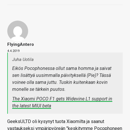
FlyingAntero
4.4.2019
Juha Uotila
Eikös Pocophonessa ollut sama homma ja saivat
sen lisättyä uusimmalla päivityksellä (Pie)? Tässä
voinee olla sama juttu. Tuskin kuitenkaan kovin
monelle se tärkein puutos.
The Xiaomi POCO F1 gets Widevine L1 support in
the latest MIUI beta
GeeksULTD oli kysynyt tuota Xiaomilta ja saanut
vastaukseksi ympäripyöreän "keskitymme Pocophoneen