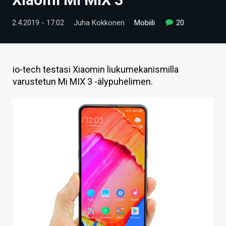
ARTIKKELIT
2.4.2019 - 17:02
Juha Kokkonen
Mobiili
20
VIDEOT
TECHBBS
io-tech testasi Xiaomin liukumekanismilla
TIETOA
varustetun Mi MIX 3 -älypuhelimen.
HINTA.FI
KAUPPA
VAIHDA TEEMA
HAKU