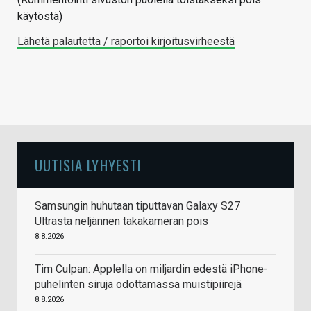
käytöstä)
Lähetä palautetta / raportoi kirjoitusvirheestä
UUTISIA LYHYESTI
Samsungin huhutaan tiputtavan Galaxy S27
Ultrasta neljännen takakameran pois
8.8.2026
Tim Culpan: Applella on miljardin edestä iPhone-
puhelinten siruja odottamassa muistipiirejä
8.8.2026