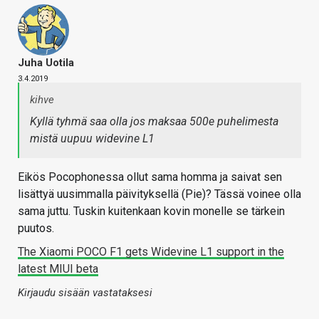
Juha Uotila
3.4.2019
kihve
Kyllä tyhmä saa olla jos maksaa 500e puhelimesta
mistä uupuu widevine L1
Eikös Pocophonessa ollut sama homma ja saivat sen
lisättyä uusimmalla päivityksellä (Pie)? Tässä voinee olla
sama juttu. Tuskin kuitenkaan kovin monelle se tärkein
puutos.
The Xiaomi POCO F1 gets Widevine L1 support in the
latest MIUI beta
Kirjaudu sisään vastataksesi