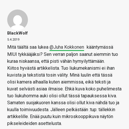
BlackWolf
5.4.2019
Mitä täältä saa lukea
@Juha Kokkonen
kääntymässä
MIUI tykkääjäksi? Sen verran paljon saanut aiemmin tuo
kuraa niskaansa, että pisti vähän hymyilyttämään.
Kiitos hyvästä artikkelista. Tuo liukumekanismi ei ihan
kuvista ja tekstistä tosin välity. Minä luulin että tässä
olisi kamera alhaalla kuten aiemmissa, eikä teksti ja
kuvat selvästi asiaa ilmaise. Ehkä kuva koko puhelimesta
tuo liukuhomma auki olisi ollut tässä tapauksessa kiva.
Samaten suojakuoren kanssa olisi ollut kiva nähdä tuo ja
kuulla toimivuudesta. Jälleen pelkästään :tup: tällekkin
artikkelille. Enää puutu kuin mikroskooppikuva näytön
pikseleideiden asettelusta.