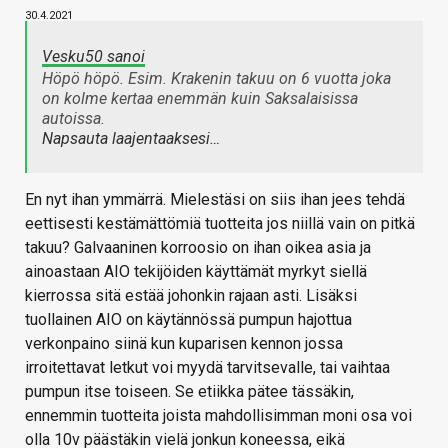
30.4.2021
Vesku50 sanoi
Höpö höpö. Esim. Krakenin takuu on 6 vuotta joka
on kolme kertaa enemmän kuin Saksalaisissa
autoissa.
Napsauta laajentaaksesi…
En nyt ihan ymmärrä. Mielestäsi on siis ihan jees tehdä
eettisesti kestämättömiä tuotteita jos niillä vain on pitkä
takuu? Galvaaninen korroosio on ihan oikea asia ja
ainoastaan AIO tekijöiden käyttämät myrkyt siellä
kierrossa sitä estää johonkin rajaan asti. Lisäksi
tuollainen AIO on käytännössä pumpun hajottua
verkonpaino siinä kun kuparisen kennon jossa
irroitettavat letkut voi myydä tarvitsevalle, tai vaihtaa
pumpun itse toiseen. Se etiikka pätee tässäkin,
ennemmin tuotteita joista mahdollisimman moni osa voi
olla 10v päästäkin vielä jonkun koneessa, eikä