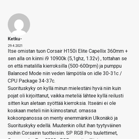
Ketku-
29.4.2021
Itse omistan tuon Corsair H150i Elite Capellix 360mm +
sen alla on kiinni i9 10900k (5,1ghz, 1.32v) , tottahan se
on että matalilla kierroksilla (500-600rpm) ja pumppu
Balanced Mode niin veden lämpötila on idle 30-31c /
CPU Package 34-37c.
Suorituskyky on kyllä minun mielestäni hyvä niin kuin
pojat oli kirjoittanut, vaikka meteliä lähtee kyllä reilusti
sitten kun aletaan syöttää kierroksia. Itseäni ei ole
koskaan meteli niin kiinnostanut. omassa
kokoonpanossa on menty enemmänkin Ulkonäkö ja
Suorituskyky edellä. Muutenkin ollut ihan tyytyväinen
noihin Corsairin tuotteisiin. SP RGB Pro tuulettimet,