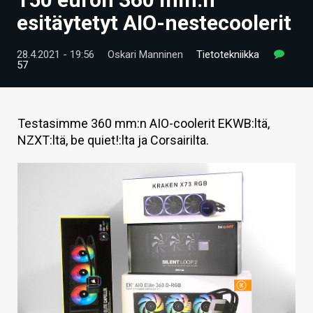
ARTIKKELIT
esitäytetyt AIO-nestecoolerit
VIDEOT
28.4.2021 - 19:56
Oskari Manninen
Tietotekniikka
57
TECHBBS
TIETOA
Testasimme 360 mm:n AIO-coolerit EKWB:ltä,
HINTA.FI
NZXT:ltä, be quiet!:lta ja Corsairilta.
KAUPPA
VAIHDA TEEMA
HAKU