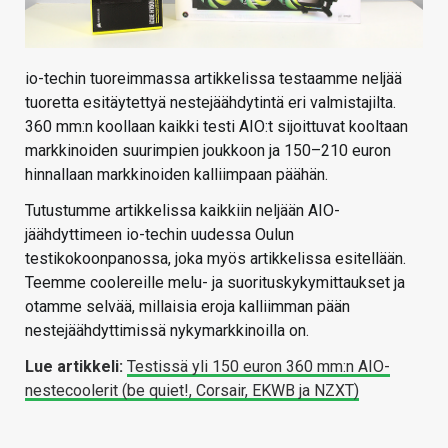
io-techin tuoreimmassa artikkelissa testaamme neljää
tuoretta esitäytettyä nestejäähdytintä eri valmistajilta.
360 mm:n koollaan kaikki testi AIO:t sijoittuvat kooltaan
markkinoiden suurimpien joukkoon ja 150–210 euron
hinnallaan markkinoiden kalliimpaan päähän.
Tutustumme artikkelissa kaikkiin neljään AIO-
jäähdyttimeen io-techin uudessa Oulun
testikokoonpanossa, joka myös artikkelissa esitellään.
Teemme coolereille melu- ja suorituskykymittaukset ja
otamme selvää, millaisia eroja kalliimman pään
nestejäähdyttimissä nykymarkkinoilla on.
Lue artikkeli:
Testissä yli 150 euron 360 mm:n AIO-
nestecoolerit (be quiet!, Corsair, EKWB ja NZXT)