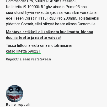
Commander Pro, 5000x RGB yms itselläni..
Kellotettu i9 10900k 5.1ghz ainakin Prime95:ssa
suoriutunut hyvin vakautta ajaessa, varsinkin verrattuna
edelliseen Corsair H115i RGB Pro 280mm.. Toistaiseksi
pidetään Corsair, ellei siirrytä kesän aikana Customille..
Mahtava artikkeli oli kaikesta huolimatta, hienoa
duunia teette ja näette vaivaa!
Tässä liitteenä vielä oma metelimasiina:
katso liitettä 598221
Kirjaudu sisään vastataksesi
Reino_reppuli