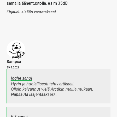
samalla äänentuotolla, esim 35dB.
Kirjaudu sisään vastataksesi
Sampsa
29.4.2021
joghe sanoi
Hyvin ja huolellisesti tehty artikkeli.
Olisin kaivannut vielä Arctikin mallia mukaan.
Napsauta laajentaaksesi…
E.T sanoi