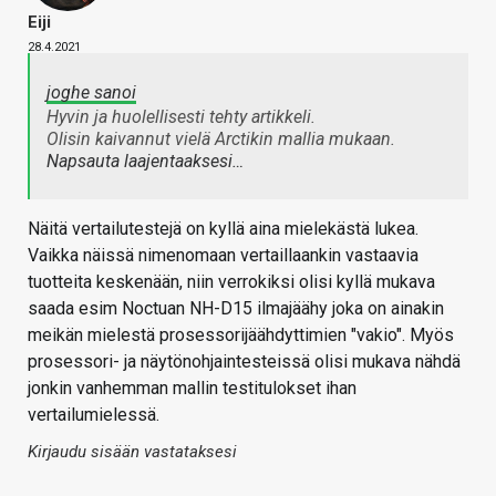
Eiji
28.4.2021
joghe sanoi
Hyvin ja huolellisesti tehty artikkeli.
Olisin kaivannut vielä Arctikin mallia mukaan.
Napsauta laajentaaksesi…
Näitä vertailutestejä on kyllä aina mielekästä lukea.
Vaikka näissä nimenomaan vertaillaankin vastaavia
tuotteita keskenään, niin verrokiksi olisi kyllä mukava
saada esim Noctuan NH-D15 ilmajäähy joka on ainakin
meikän mielestä prosessorijäähdyttimien "vakio". Myös
prosessori- ja näytönohjaintesteissä olisi mukava nähdä
jonkin vanhemman mallin testitulokset ihan
vertailumielessä.
Kirjaudu sisään vastataksesi