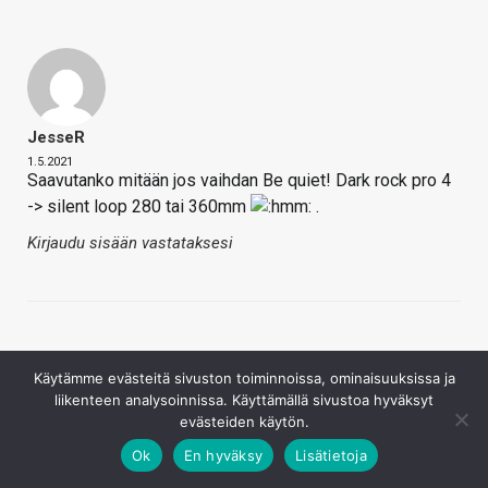
JesseR
1.5.2021
Saavutanko mitään jos vaihdan Be quiet! Dark rock pro 4
-> silent loop 280 tai 360mm
.
Kirjaudu sisään vastataksesi
Käytämme evästeitä sivuston toiminnoissa, ominaisuuksissa ja
liikenteen analysoinnissa. Käyttämällä sivustoa hyväksyt
evästeiden käytön.
Pulmunen
Ok
En hyväksy
Lisätietoja
1.5.2021