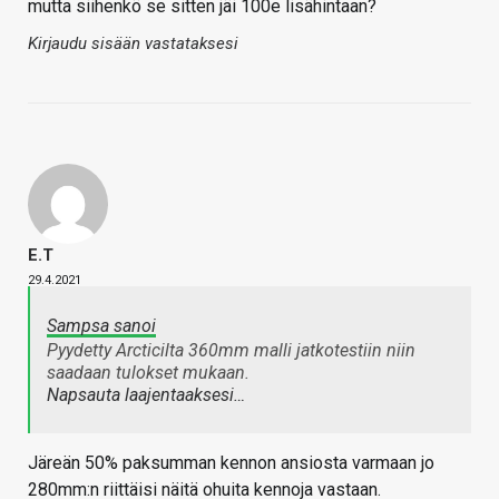
mutta siihenkö se sitten jäi 100e lisähintaan?
Kirjaudu sisään vastataksesi
E.T
29.4.2021
Sampsa sanoi
Pyydetty Arcticilta 360mm malli jatkotestiin niin
saadaan tulokset mukaan.
Napsauta laajentaaksesi…
Järeän 50% paksumman kennon ansiosta varmaan jo
280mm:n riittäisi näitä ohuita kennoja vastaan.