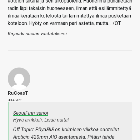
kotelon takana ja sen ulkopuolella. Huoneilma puhalletaan
radin läpi takaisin huoneeseen, ilman että esilämmitettyä
ilmaa kerätään kotelosta tai lämmitettyä ilmaa pusketaan
koteloon. Hyöty on varmaan pari astetta, mutta… /OT
Kirjaudu sisään vastataksesi
RuCoasT
30.4.2021
SeoulFinn sanoi
Hyvä artikkeli. Lisää näitä!
Off Topic: Pöydällä on kolmisen viikkoa odotellut
Arcticin 420mm AIO asentamista. Pitäisi tehdä