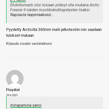
Ehdottomasti olisi tosiaan pitänyt olla mukana Arctic
Freezer II näiden muotibrändihypetysten lisäksi.
Napsauta laajentaaksesi…
Pyydetty Arcticilta 360mm malli jatkotestiin niin saadaan
tulokset mukaan.
Kirjaudu sisään vastataksesi
Floydist
29.4.2021
minapamina sanoi