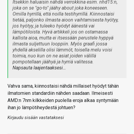
Itsekkin haluaisin nähdä verrokkina esim. nhd15:n,
joka on se "go-to" jäähy about joka koneeseen.
Omilla hyrrillä, että noilla testihyrrillä. Kiinnostaisi
tietää, paljonko ilmasta aioon vaihtamisesta hyötyy,
jos hyötyy, ja tuleeko hyödyt äänestä vai
lämpötiloista. Hyvä artikkeli jos on ostamassa
kallista aioa, mutta ei itsessään perustele hyppyä
ilmasta suljettuun looppiin. Myös graafi jossa
yhdellä akselilla olisi lämmöt, toisella melu voisi
toimia, nuo kun on ne asiat joiden välillä
pompotellaan jäähyä ja hyrriä valitessa.
Napsauta laajentaaksesi…
Vahva sama, kiinnostaisi nähdä millaiset hyödyt tähän
ilmatornien standardiin nähden saadaan. Ilmeisesti
AMD:n 7nm kilkkeiden puolella eroja alkaa syntymään
ihan jo lämpötiheydestä johtuen?
Kirjaudu sisään vastataksesi