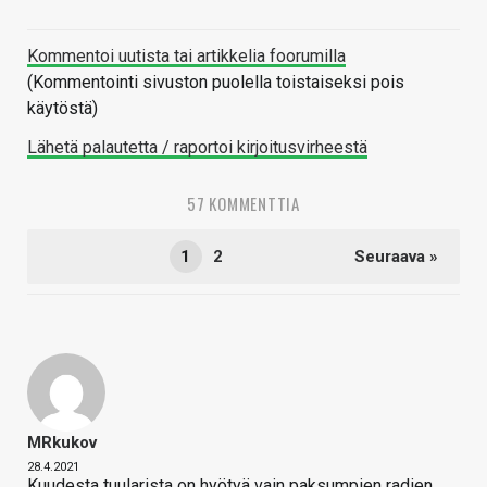
Kommentoi uutista tai artikkelia foorumilla
(Kommentointi sivuston puolella toistaiseksi pois
käytöstä)
Lähetä palautetta / raportoi kirjoitusvirheestä
57 KOMMENTTIA
1
2
Seuraava »
MRkukov
28.4.2021
Kuudesta tuularista on hyötyä vain paksumpien radien