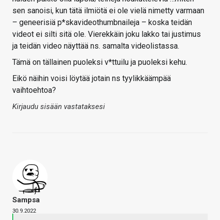
sen sanoisi, kun tätä ilmiötä ei ole vielä nimetty varmaan
– geneerisiä p*skavideothumbnaileja – koska teidän
videot ei silti sitä ole. Vierekkäin joku lakko tai justimus
ja teidän video näyttää ns. samalta videolistassa.
Tämä on tällainen puoleksi v*ttuilu ja puoleksi kehu.
Eikö näihin voisi löytää jotain ns tyylikkäämpää
vaihtoehtoa?
Kirjaudu sisään vastataksesi
Sampsa
30.9.2022