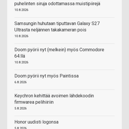
puhelinten siruja odottamassa muistipiirejä
10.8.2026
Samsungin huhutaan tiputtavan Galaxy S27
Ultrasta neljännen takakameran pois
10.8.2026
Doom pyörii nyt (melkein) myös Commodore
64:llä
10.8.2026
Doom pyörii nyt myös Paintissa
6.8.2026
Keychron kehittää avoimen lähdekoodin
firmwarea pelihiiriin
5.8.2026
Honor uudisti logonsa
5.8.2026