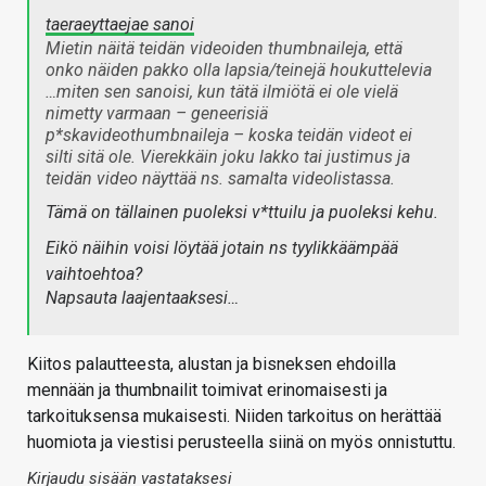
taeraeyttaejae sanoi
Mietin näitä teidän videoiden thumbnaileja, että
onko näiden pakko olla lapsia/teinejä houkuttelevia
…miten sen sanoisi, kun tätä ilmiötä ei ole vielä
nimetty varmaan – geneerisiä
p*skavideothumbnaileja – koska teidän videot ei
silti sitä ole. Vierekkäin joku lakko tai justimus ja
teidän video näyttää ns. samalta videolistassa.
Tämä on tällainen puoleksi v*ttuilu ja puoleksi kehu.
Eikö näihin voisi löytää jotain ns tyylikkäämpää
vaihtoehtoa?
Napsauta laajentaaksesi…
Kiitos palautteesta, alustan ja bisneksen ehdoilla
mennään ja thumbnailit toimivat erinomaisesti ja
tarkoituksensa mukaisesti. Niiden tarkoitus on herättää
huomiota ja viestisi perusteella siinä on myös onnistuttu.
Kirjaudu sisään vastataksesi