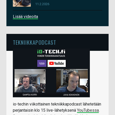
11.2.2026
Lisää videoita
TEKNIIKKAPODCAST
io-techin viikottainen tekniikkapodcast lähetetään
perjantaisin klo 15 live-lähetyksenä
YouTubessa
.