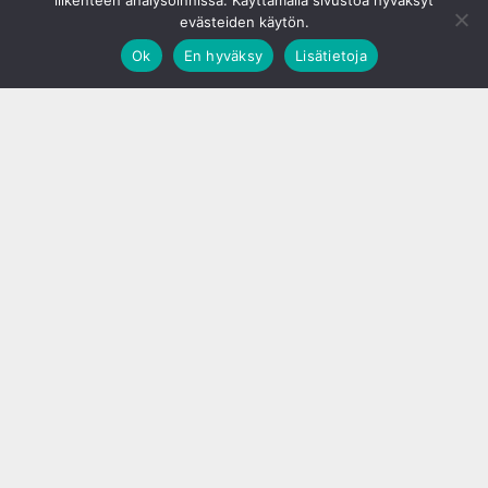
liikenteen analysoinnissa. Käyttämällä sivustoa hyväksyt
evästeiden käytön.
Ok
En hyväksy
Lisätietoja
;