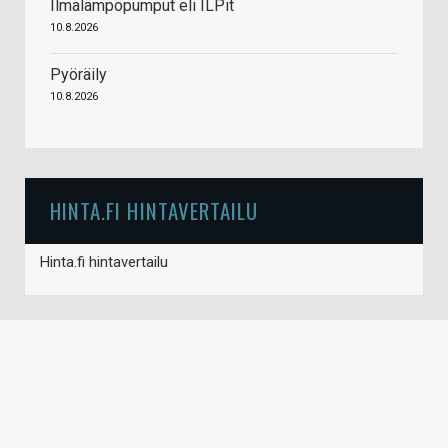
Ilmalämpöpumput eli ILPit
10.8.2026
Pyöräily
10.8.2026
HINTA.FI HINTAVERTAILU
Hinta.fi hintavertailu