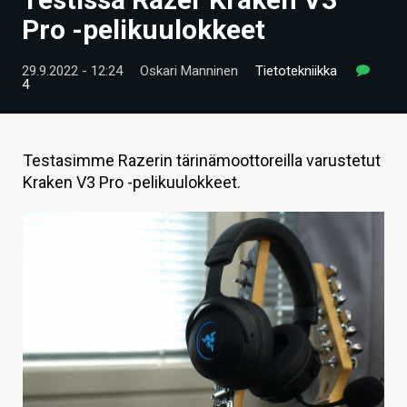
ARTIKKELIT
Pro -pelikuulokkeet
VIDEOT
29.9.2022 - 12:24
Oskari Manninen
Tietotekniikka
4
TECHBBS
TIETOA
Testasimme Razerin tärinämoottoreilla varustetut
HINTA.FI
Kraken V3 Pro -pelikuulokkeet.
KAUPPA
VAIHDA TEEMA
HAKU