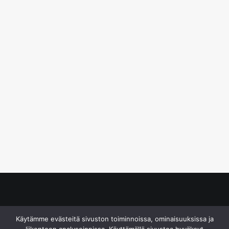
© S&J Media Oy
Käytämme evästeitä sivuston toiminnoissa, ominaisuuksissa ja