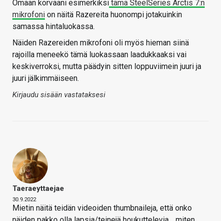
Omaan korvaani esimerkiksi
tämä SteelSeries Arctis 7:n
mikrofoni
on näitä Razereita huonompi jotakuinkin
samassa hintaluokassa.
Näiden Razereiden mikrofoni oli myös hieman siinä
rajoilla meneekö tämä luokassaan laadukkaaksi vai
keskiverroksi, mutta päädyin sitten loppuviimein juuri ja
juuri jälkimmäiseen.
Kirjaudu sisään vastataksesi
Taeraeyttaejae
30.9.2022
Mietin näitä teidän videoiden thumbnaileja, että onko
näiden pakko olla lapsia/teinejä houkuttelevia …miten