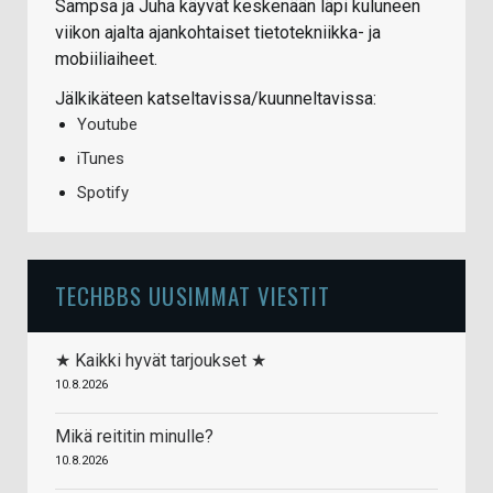
Sampsa ja Juha käyvät keskenään läpi kuluneen
viikon ajalta ajankohtaiset tietotekniikka- ja
mobiiliaiheet.
Jälkikäteen katseltavissa/kuunneltavissa:
Youtube
iTunes
Spotify
TECHBBS UUSIMMAT VIESTIT
★ Kaikki hyvät tarjoukset ★
10.8.2026
Mikä reititin minulle?
10.8.2026