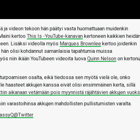
sä ja videon tekoon hän päätyi vasta huomattuaan muidenkin
Maini kertoo
This Is -YouTube-kanavan
kertoneen kaikkien heidän
neen. Lisäksi videolla myös
Marques Brownlee
kertoo joidenkin
ä hän olisi kohdannut samanlaisia tapahtumia muissa
yös niin ikään YouTubeen videoita luova
Quinn Nelson
on kertonu
n turpoamisen osalta, eikä tiedossa sen myötä vielä ole, onko
 haasteet akkujen kanssa eivät olisi ensimmäinen kerta, sillä
tiin aikanaan vetämään pois myynnistä räjähtävien akkujen vuoks
iin varastoihinsa akkujen mahdollisten pullistumisten varalta.
assyQ@Twitter