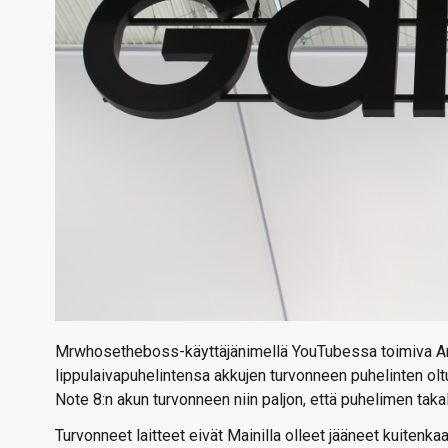
Mrwhosetheboss-käyttäjänimellä YouTubessa toimiva Ar
lippulaivapuhelintensa akkujen turvonneen puhelinten ol
Note 8:n akun turvonneen niin paljon, että puhelimen takal
Turvonneet laitteet eivät Mainilla olleet jääneet kuiten