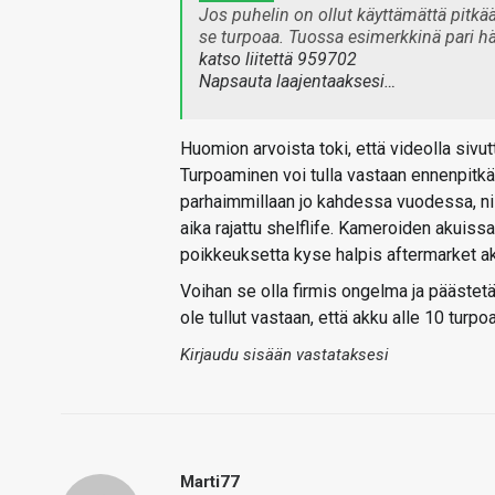
Jos puhelin on ollut käyttämättä pitkään
se turpoaa. Tuossa esimerkkinä pari h
katso liitettä 959702
Napsauta laajentaaksesi…
Huomion arvoista toki, että videolla sivut
Turpoaminen voi tulla vastaan ennenpitk
parhaimmillaan jo kahdessa vuodessa, niin
aika rajattu shelflife. Kameroiden akuissa o
poikkeuksetta kyse halpis aftermarket ak
Voihan se olla firmis ongelma ja päästetä
ole tullut vastaan, että akku alle 10 turpo
Kirjaudu sisään vastataksesi
Marti77