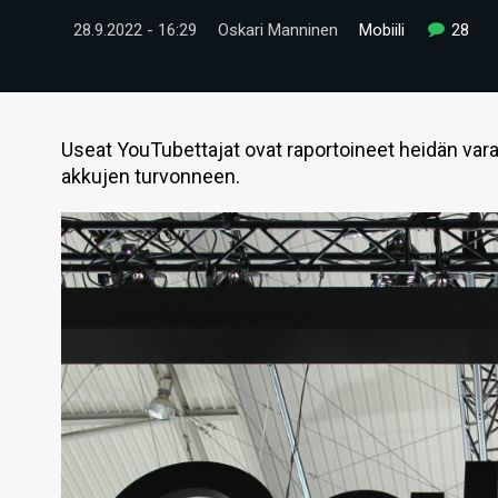
28.9.2022 - 16:29
Oskari Manninen
Mobiili
28
Useat YouTubettajat ovat raportoineet heidän var
akkujen turvonneen.