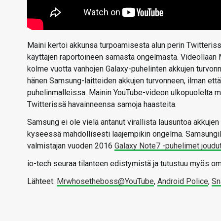
Maini kertoi akkunsa turpoamisesta alun perin Twitteris
käyttäjen raportoineen samasta ongelmasta. Videollaan 
kolme vuotta vanhojen Galaxy-puhelinten akkujen turvon
hänen Samsung-laitteiden akkujen turvonneen, ilman ett
puhelinmalleissa. Mainin YouTube-videon ulkopuolelta m
Twitterissä havainneensa samoja haasteita.
Samsung ei ole vielä antanut virallista lausuntoa akkuje
kyseessä mahdollisesti laajempikin ongelma. Samsungille
valmistajan vuoden 2016
Galaxy Note7 -puhelimet joudut
io-tech seuraa tilanteen edistymistä ja tutustuu myös om
Lähteet:
Mrwhosetheboss@YouTube
,
Android Police
,
Sn