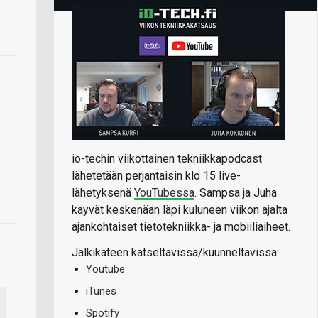
io-techin viikottainen tekniikkapodcast
lähetetään perjantaisin klo 15 live-
lähetyksenä
YouTubessa
. Sampsa ja Juha
käyvät keskenään läpi kuluneen viikon ajalta
ajankohtaiset tietotekniikka- ja mobiiliaiheet.
Jälkikäteen katseltavissa/kuunneltavissa:
Youtube
iTunes
Spotify