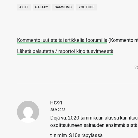
AKUT
GALAXY
SAMSUNG
YOUTUBE
Kommentoi uutista tai artikkelia foorumilla
(Kommentointi 
Lähetä palautetta / raportoi kirjoitusvirheestä
2
HC91
28.9.2022
Déjà vu. 2020 tammikuun alussa kun iltau
osoittautuneen sairauden ensimmäisistä t
t. nimim. S10e räpylässä