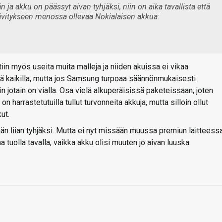
 ja akku on päässyt aivan tyhjäksi, niin on aika tavallista että
ävitykseen menossa ollevaa Nokialaisen akkua:
tiin myös useita muita malleja ja niiden akuissa ei vikaa.
ää kaikilla, mutta jos Samsung turpoaa säännönmukaisesti
 jotain on vialla. Osa vielä alkuperäisissä paketeissaan, joten
n harrastetutuilla tullut turvonneita akkuja, mutta silloin ollut
ut.
än liian tyhjäksi. Mutta ei nyt missään muussa premiun laitteess
aa tuolla tavalla, vaikka akku olisi muuten jo aivan luuska.