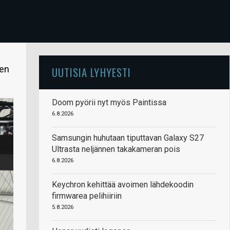
den
UUTISIA LYHYESTI
Doom pyörii nyt myös Paintissa
6.8.2026
Samsungin huhutaan tiputtavan Galaxy S27
Ultrasta neljännen takakameran pois
6.8.2026
Keychron kehittää avoimen lähdekoodin
firmwarea pelihiiriin
5.8.2026