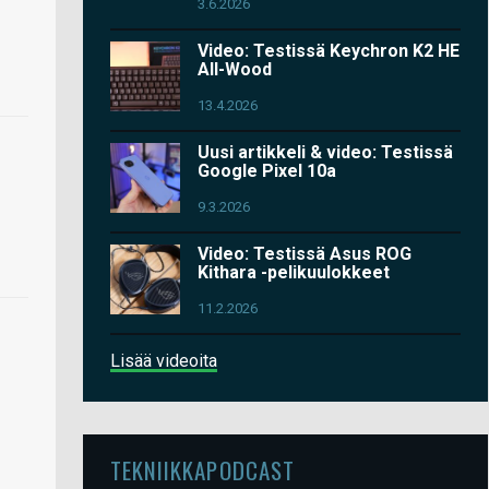
3.6.2026
Video: Testissä Keychron K2 HE
All-Wood
13.4.2026
Uusi artikkeli & video: Testissä
Google Pixel 10a
9.3.2026
Video: Testissä Asus ROG
Kithara -pelikuulokkeet
11.2.2026
Lisää videoita
TEKNIIKKAPODCAST