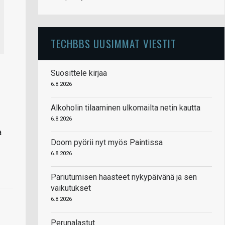
TECHBBS UUSIMMAT VIESTIT
Suosittele kirjaa
6.8.2026
Alkoholin tilaaminen ulkomailta netin kautta
6.8.2026
a
Doom pyörii nyt myös Paintissa
6.8.2026
Pariutumisen haasteet nykypäivänä ja sen
vaikutukset
6.8.2026
Perunalastut