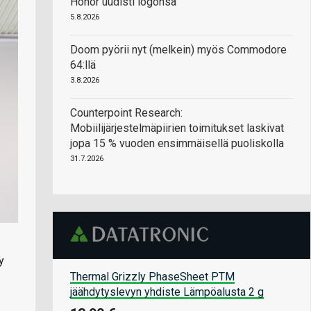
Honor uudisti logonsa
5.8.2026
Doom pyörii nyt (melkein) myös Commodore
64:llä
3.8.2026
Counterpoint Research:
Mobiilijärjestelmäpiirien toimitukset laskivat
jopa 15 % vuoden ensimmäisellä puoliskolla
31.7.2026
y
Thermal Grizzly PhaseSheet PTM
jäähdytyslevyn yhdiste Lämpöalusta 2 g