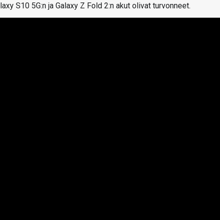
laxy S10 5G:n ja Galaxy Z Fold 2:n akut olivat turvonneet.