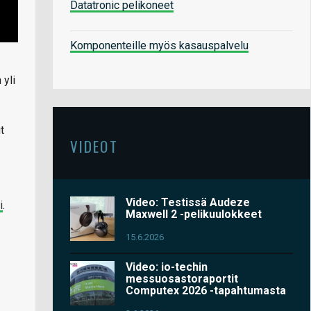
Datatronic pelikoneet
Komponenteille myös kasauspalvelu
 yli
t
VIDEOT
Video: Testissä Audeze
i
.
Maxwell 2 -pelikuulokkeet
15.6.2026
Video: io-techin
messuosastoraportit
Computex 2026 -tapahtumasta