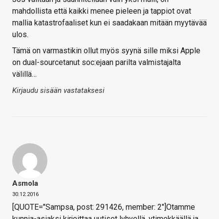
mahdollista että kaikki menee pieleen ja tappiot ovat
mallia katastrofaaliset kun ei saadakaan mitään myytävää
ulos.
Tämä on varmastikin ollut myös syynä sille miksi Apple
on dual-sourcetanut soc:ejaan parilta valmistajalta
välillä…
Kirjaudu sisään vastataksesi
Asmola
30.12.2016
[QUOTE="Sampsa, post: 291426, member: 2"]Otamme
kunnia-asiaksi kirjoittaa uutiset lyhyellä, ytimekkäällä ja