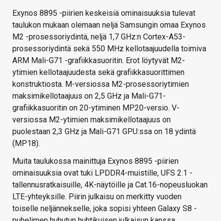
Exynos 8895 -piirien keskeisiä ominaisuuksia tulevat
taulukon mukaan olemaan neljä Samsungin omaa Exynos
M2 -prosessoriydintä, neljä 1,7 GHz:n Cortex-A53-
prosessoriydintä sekä 550 MHz kellotaajuudella toimiva
ARM Mali-G71 -grafiikkasuoritin. Erot löytyvät M2-
ytimien kellotaajuudesta sekä grafiikkasuorittimen
konstruktiosta. M-versiossa M2-prosessoriytimien
maksimikellotaajuus on 2,5 GHz ja Mali-G71-
grafiikkasuoritin on 20-ytiminen MP20-versio. V-
versiossa M2-ytimien maksimikellotaajuus on
puolestaan 2,3 GHz ja Mali-G71 GPU:ssa on 18 ydintä
(MP18).
Muita taulukossa mainittuja Exynos 8895 -piirien
ominaisuuksia ovat tuki LPDDR4-muistille, UFS 2.1 -
tallennusratkaisuille, 4K-näytöille ja Cat.16-nopeusluokan
LTE-yhteyksille. Piirin julkaisu on merkitty vuoden
toiselle neljännekselle, joka sopisi yhteen Galaxy S8 -
puhelimen huhutun huhtikuisen julkaisun kanssa..