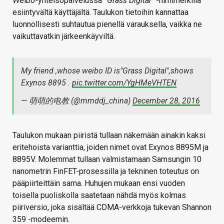
Weibo-yhteisöpalvelussa ”
Grass Digital
” -nimimerkillä
esiintyvältä käyttäjältä. Taulukon tietoihin kannattaa
luonnollisesti suhtautua pienellä varauksella, vaikka ne
vaikuttavatkin järkeenkäyviltä.
My friend ,whose weibo ID is"Grass Digital",shows
Exynos 8895 .
pic.twitter.com/YgHMeVHTEN
— 萌萌的电教 (@mmddj_china)
December 28, 2016
Taulukon mukaan piiristä tullaan näkemään ainakin kaksi
eritehoista varianttia, joiden nimet ovat Exynos 8895M ja
8895V. Molemmat tullaan valmistamaan Samsungin 10
nanometrin FinFET-prosessilla ja tekninen toteutus on
pääpiirteittäin sama. Huhujen mukaan ensi vuoden
toisella puoliskolla saatetaan nähdä myös kolmas
piiriversio, joka sisältää CDMA-verkkoja tukevan Shannon
359 -modeemin.