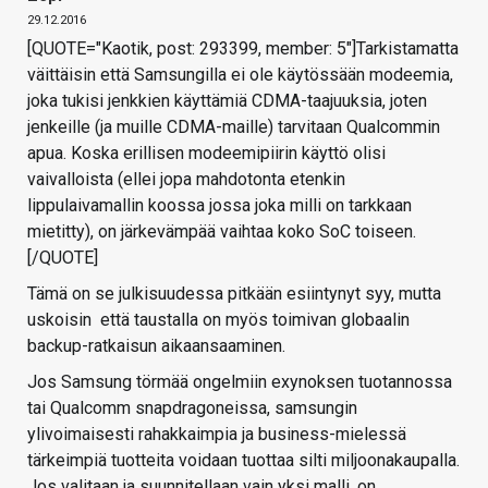
29.12.2016
[QUOTE="Kaotik, post: 293399, member: 5"]Tarkistamatta
väittäisin että Samsungilla ei ole käytössään modeemia,
joka tukisi jenkkien käyttämiä CDMA-taajuuksia, joten
jenkeille (ja muille CDMA-maille) tarvitaan Qualcommin
apua. Koska erillisen modeemipiirin käyttö olisi
vaivalloista (ellei jopa mahdotonta etenkin
lippulaivamallin koossa jossa joka milli on tarkkaan
mietitty), on järkevämpää vaihtaa koko SoC toiseen.
[/QUOTE]
Tämä on se julkisuudessa pitkään esiintynyt syy, mutta
uskoisin että taustalla on myös toimivan globaalin
backup-ratkaisun aikaansaaminen.
Jos Samsung törmää ongelmiin exynoksen tuotannossa
tai Qualcomm snapdragoneissa, samsungin
ylivoimaisesti rahakkaimpia ja business-mielessä
tärkeimpiä tuotteita voidaan tuottaa silti miljoonakaupalla.
Jos valitaan ja suunnitellaan vain yksi malli, on