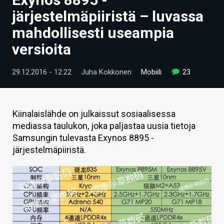
ARTIKKELIT
järjestelmäpiiristä – luvassa
mahdollisesti useampia
VIDEOT
versioita
TECHBBS
29.12.2016 - 12:22
Juha Kokkonen
Mobiili
23
TIETOA
HINTA.FI
Kiinalaislähde on julkaissut sosiaalisessa
KAUPPA
mediassa taulukon, joka paljastaa uusia tietoja
Samsungin tulevasta Exynos 8895 -
VAIHDA TEEMA
järjestelmäpiiristä.
HAKU