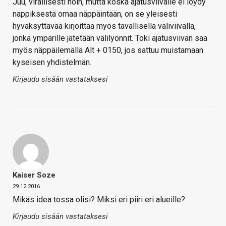
Juu, virallisesti noin, mutta koska ajatusviivalle ei löydy
näppiksestä omaa näppäintään, on se yleisesti
hyväksyttävää kirjoittaa myös tavallisella väliviivalla,
jonka ympärille jätetään välilyönnit. Toki ajatusviivan saa
myös näppäilemällä Alt + 0150, jos sattuu muistamaan
kyseisen yhdistelmän.
Kirjaudu sisään vastataksesi
Kaiser Soze
29.12.2016
Mikäs idea tossa olisi? Miksi eri piiri eri alueille?
Kirjaudu sisään vastataksesi