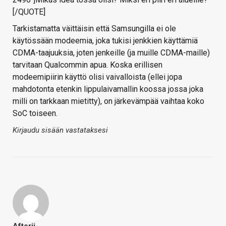
[/QUOTE]
Tarkistamatta väittäisin että Samsungilla ei ole
käytössään modeemia, joka tukisi jenkkien käyttämiä
CDMA-taajuuksia, joten jenkeille (ja muille CDMA-maille)
tarvitaan Qualcommin apua. Koska erillisen
modeemipiirin käyttö olisi vaivalloista (ellei jopa
mahdotonta etenkin lippulaivamallin koossa jossa joka
milli on tarkkaan mietitty), on järkevämpää vaihtaa koko
SoC toiseen.
Kirjaudu sisään vastataksesi
Afterii