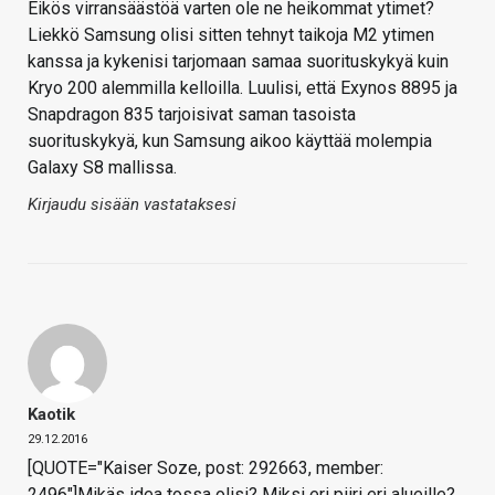
Eikös virransäästöä varten ole ne heikommat ytimet?
Liekkö Samsung olisi sitten tehnyt taikoja M2 ytimen
kanssa ja kykenisi tarjomaan samaa suorituskykyä kuin
Kryo 200 alemmilla kelloilla. Luulisi, että Exynos 8895 ja
Snapdragon 835 tarjoisivat saman tasoista
suorituskykyä, kun Samsung aikoo käyttää molempia
Galaxy S8 mallissa.
Kirjaudu sisään vastataksesi
Kaotik
29.12.2016
[QUOTE="Kaiser Soze, post: 292663, member:
2496"]Mikäs idea tossa olisi? Miksi eri piiri eri alueille?