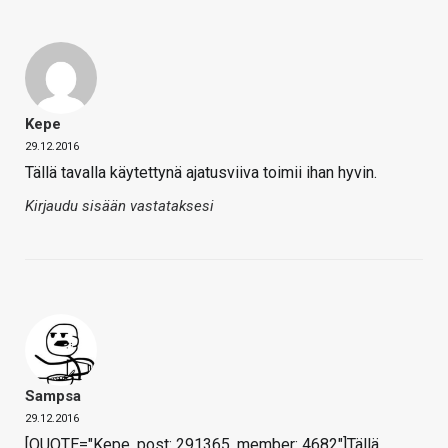
Kepe
29.12.2016
Tällä tavalla käytettynä ajatusviiva toimii ihan hyvin.
Kirjaudu sisään vastataksesi
Sampsa
29.12.2016
[QUOTE="Kepe, post: 291365, member: 4682"]Tällä