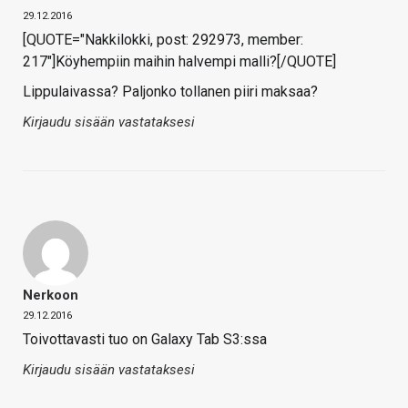
29.12.2016
[QUOTE="Nakkilokki, post: 292973, member:
217"]Köyhempiin maihin halvempi malli?[/QUOTE]
Lippulaivassa? Paljonko tollanen piiri maksaa?
Kirjaudu sisään vastataksesi
Nerkoon
29.12.2016
Toivottavasti tuo on Galaxy Tab S3:ssa
Kirjaudu sisään vastataksesi