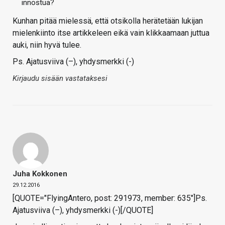
innostua?
Kunhan pitää mielessä, että otsikolla herätetään lukijan
mielenkiinto itse artikkeleen eikä vain klikkaamaan juttua
auki, niin hyvä tulee.
Ps. Ajatusviiva (–), yhdysmerkki (-)
Kirjaudu sisään vastataksesi
Juha Kokkonen
29.12.2016
[QUOTE="FlyingAntero, post: 291973, member: 635"]Ps.
Ajatusviiva (–), yhdysmerkki (-)[/QUOTE]