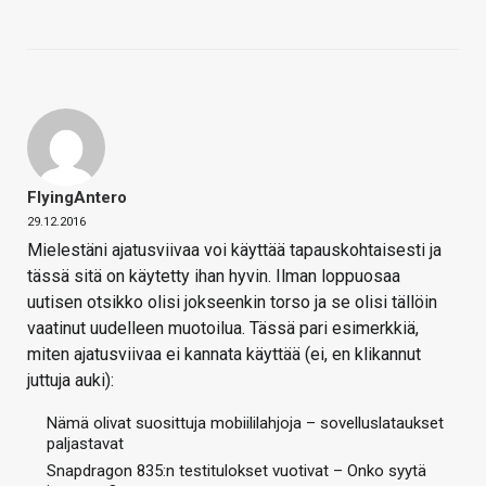
FlyingAntero
29.12.2016
Mielestäni ajatusviivaa voi käyttää tapauskohtaisesti ja
tässä sitä on käytetty ihan hyvin. Ilman loppuosaa
uutisen otsikko olisi jokseenkin torso ja se olisi tällöin
vaatinut uudelleen muotoilua. Tässä pari esimerkkiä,
miten ajatusviivaa ei kannata käyttää (ei, en klikannut
juttuja auki):
Nämä olivat suosittuja mobiililahjoja – sovelluslataukset
paljastavat
Snapdragon 835:n testitulokset vuotivat – Onko syytä