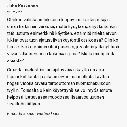
Juha Kokkonen
29.12.2016
Otsikon valinta on toki aina loppuviimeksi kirjoittajan
oman harkinnan varassa, mutta kysytäänpä nyt kuitenkin
tätä uutista esimerkkinä käyttäen, että mitä mieltä arvon
lukijat ovat tuon ajatusviivan käytöstä otsikossa? Olisiko
tämä otsikko esimerkiksi parempi, jos olisin jättänyt tuon
viivan jälkeisen osan kokonaan pois? Muita mielipiteitä
asiasta?
Omasta mielestäni tuo ajatusviivan käyttö on aika
tapauskohtaista ja sitä on myös mahdollista käyttää
negatiivisella tavalla tarpeettoman huomiohakuiseen
tyyliin. Toisaalta oikein käytettynä se voi myös tarjota
helposti luettavassa muodossa lisäarvoa uutisen
sisältöön liittyen.
Kirjaudu sisään vastataksesi