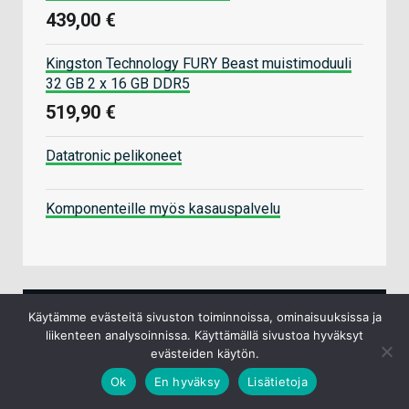
439,00 €
Kingston Technology FURY Beast muistimoduuli
32 GB 2 x 16 GB DDR5
519,90 €
Datatronic pelikoneet
Komponenteille myös kasauspalvelu
Käytämme evästeitä sivuston toiminnoissa, ominaisuuksissa ja
VIDEOT
liikenteen analysoinnissa. Käyttämällä sivustoa hyväksyt
evästeiden käytön.
Ok
En hyväksy
Lisätietoja