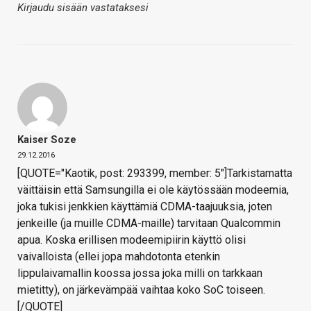
Kirjaudu sisään vastataksesi
Kaiser Soze
29.12.2016
[QUOTE="Kaotik, post: 293399, member: 5"]Tarkistamatta
väittäisin että Samsungilla ei ole käytössään modeemia,
joka tukisi jenkkien käyttämiä CDMA-taajuuksia, joten
jenkeille (ja muille CDMA-maille) tarvitaan Qualcommin
apua. Koska erillisen modeemipiirin käyttö olisi
vaivalloista (ellei jopa mahdotonta etenkin
lippulaivamallin koossa jossa joka milli on tarkkaan
mietitty), on järkevämpää vaihtaa koko SoC toiseen.
[/QUOTE]