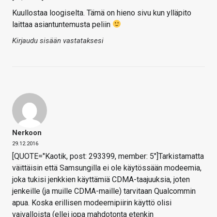
Kuullostaa loogiselta. Tämä on hieno sivu kun ylläpito
laittaa asiantuntemusta peliin
Kirjaudu sisään vastataksesi
Nerkoon
29.12.2016
[QUOTE="Kaotik, post: 293399, member: 5"]Tarkistamatta
väittäisin että Samsungilla ei ole käytössään modeemia,
joka tukisi jenkkien käyttämiä CDMA-taajuuksia, joten
jenkeille (ja muille CDMA-maille) tarvitaan Qualcommin
apua. Koska erillisen modeemipiirin käyttö olisi
vaivalloista (ellei jopa mahdotonta etenkin