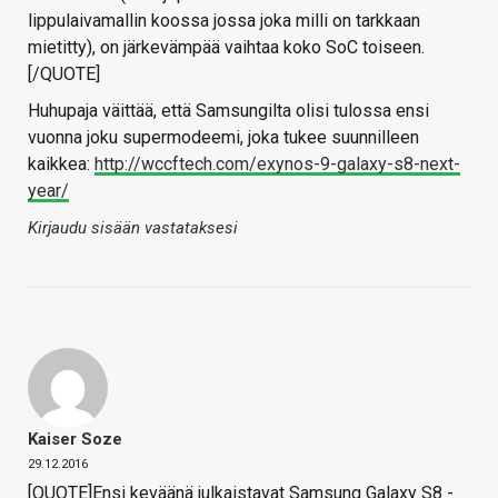
lippulaivamallin koossa jossa joka milli on tarkkaan
mietitty), on järkevämpää vaihtaa koko SoC toiseen.
[/QUOTE]
Huhupaja väittää, että Samsungilta olisi tulossa ensi
vuonna joku supermodeemi, joka tukee suunnilleen
kaikkea:
http://wccftech.com/exynos-9-galaxy-s8-next-
year/
Kirjaudu sisään vastataksesi
Kaiser Soze
29.12.2016
[QUOTE]Ensi keväänä julkaistavat Samsung Galaxy S8 -