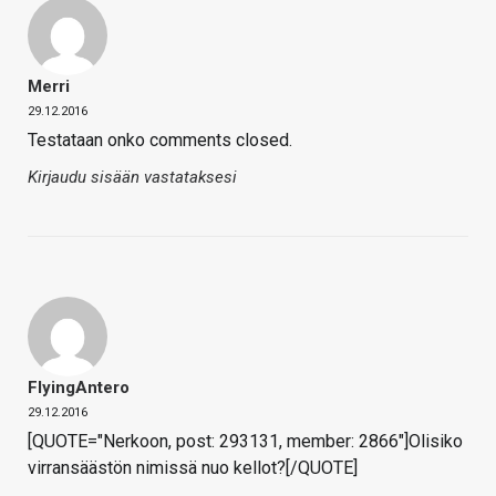
Merri
29.12.2016
Testataan onko comments closed.
Kirjaudu sisään vastataksesi
FlyingAntero
29.12.2016
[QUOTE="Nerkoon, post: 293131, member: 2866"]Olisiko
virransäästön nimissä nuo kellot?[/QUOTE]