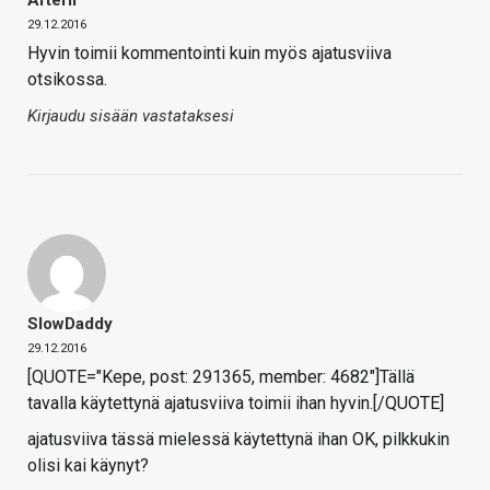
29.12.2016
Hyvin toimii kommentointi kuin myös ajatusviiva
otsikossa.
Kirjaudu sisään vastataksesi
SlowDaddy
29.12.2016
[QUOTE="Kepe, post: 291365, member: 4682"]Tällä
tavalla käytettynä ajatusviiva toimii ihan hyvin.[/QUOTE]
ajatusviiva tässä mielessä käytettynä ihan OK, pilkkukin
olisi kai käynyt?