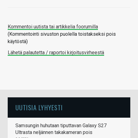
Kommentoi uutista tai artikkelia foorumilla
(Kommentointi sivuston puolella toistakseksi pois
käytöstä)
Lähetä palautetta / raportoi kirjoitusvirheestä
UUTISIA LYHYESTI
Samsungin huhutaan tiputtavan Galaxy S27
Ultrasta neljännen takakameran pois