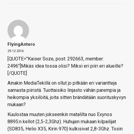
FlyingAntero
29.12.2016
[QUOTE="Kaiser Soze, post: 292663, member:
2496"]Mikäs idea tossa olisi? Miksi eri piiri eri alueille?
[/QUOTE]
Ainakin MediaTekillä on ollut jo pitkään eri variantteja
samasta piiristä. Tuottaisiko linjasto vähän parempia ja
heikompia yksilöitä, joita sitten brändätään suorituskyvyn
mukaan?
Kuulostaa muuten jokseenkin matalilta nuo Exynos
8895:n kellot (2,5-2,3Ghz). Huhujen mukaan kilpailijat
(SD835, Helio X35, Kirin 970) kulkisivat 2,8-3Ghz. Tosin