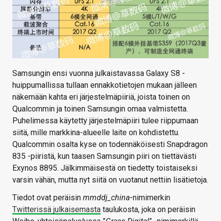
Samsungin ensi vuonna julkaistavassa Galaxy S8 -
huippumallissa tullaan ennakkotietojen mukaan jälleen
näkemään kahta eri järjestelmäpiiriä, joista toinen on
Qualcommin ja toinen Samsungin omaa valmistetta.
Puhelimessa käytetty järjestelmäpiiri tulee riippumaan
siitä, mille markkina-alueelle laite on kohdistettu.
Qualcommin osalta kyse on todennäköisesti Snapdragon
835 -piiristä, kun taasen Samsungin piiri on tiettävästi
Exynos 8895. Jälkimmäisestä on tiedetty toistaiseksi
varsin vähän, mutta nyt siitä on vuotanut nettiin lisätietoja.
Tiedot ovat peräisin
mmddj_china
-nimimerkin
Twitterissä julkaisemasta
taulukosta, joka on peräisin