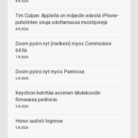
8.8.2026
Tim Culpan: Applella on miljardin edestä iPhone-
puhelinten siruja odottamassa muistipiirejä
8.8.2026
Doom pyörii nyt (melkein) myös Commodore
64:llä
7.8.2026
Doom pyörii nyt myös Paintissa
6.8.2026
Keychron kehittää avoimen lähdekoodin
firmwarea pelihiiriin
5.8.2026
Honor uudisti logonsa
5.8.2026