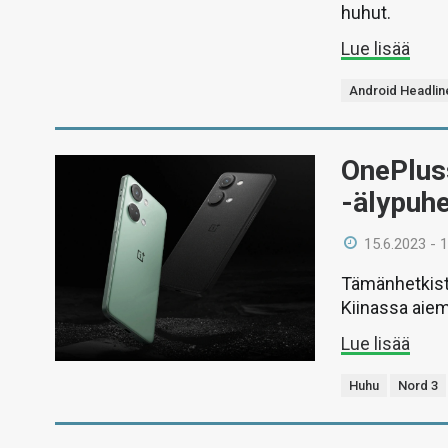
huhut.
Lue lisää
Android Headlin
OnePluss
-älypuhe
15.6.2023 - 
Tämänhetkist
Kiinassa aiem
Lue lisää
Huhu
Nord 3