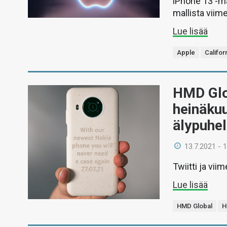
iPhone 13 -ma
mallista viim
Lue lisää
Apple
Califor
HMD Glob
heinäkuu
älypuhel
13.7.2021 - 
Twiitti ja vi
Lue lisää
HMD Global
H