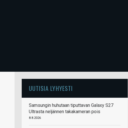
UUTISIA LYHYESTI
Samsungin huhutaan tiputtavan Galaxy S27
Ultrasta neljännen takakameran pois
8.8.2026