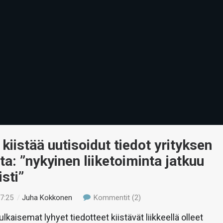
kiistää uutisoidut tiedot yrityksen
ta: ”nykyinen liiketoiminta jatkuu
sti”
17:25
/
Juha Kokkonen
Kommentit (2)
kaisemat lyhyet tiedotteet kiistävät liikkeellä olleet