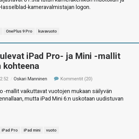
 Hasselblad-kameravalmistajan logon.
s
OnePlus 9 Pro
kuvavuoto
ulevat iPad Pro- ja Mini -mallit
n kohteena
22:52
/
Oskari Manninen
Kommentit (20)
o -mallit vaikuttavat vuotojen mukaan säilyvän
ennallaan, mutta iPad Mini 6:n uskotaan uudistuvan
iPad Pro
iPad mini
vuoto