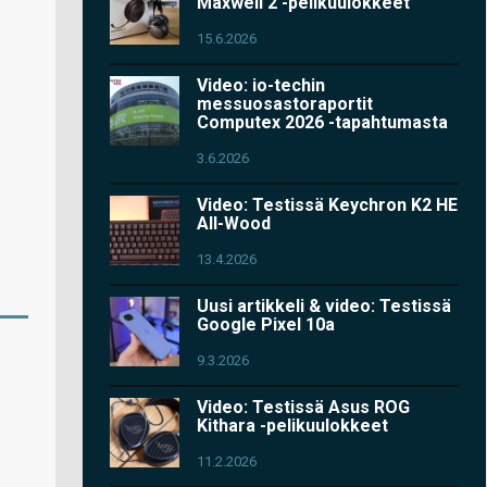
Maxwell 2 -pelikuulokkeet
15.6.2026
Video: io-techin
messuosastoraportit
Computex 2026 -tapahtumasta
3.6.2026
Video: Testissä Keychron K2 HE
All-Wood
13.4.2026
Uusi artikkeli & video: Testissä
Google Pixel 10a
9.3.2026
Video: Testissä Asus ROG
Kithara -pelikuulokkeet
11.2.2026