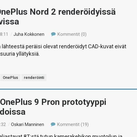
OnePlus Nord 2 renderöidyissä
vissa
18:11
/
Juha Kokkonen
Kommentit (0)
 lähteestä peräisi olevat renderöidyt CAD-kuvat eivät
suuria yllätyksiä.
OnePlus
renderöinti
 OnePlus 9 Pron prototyyppi
doissa
:32
/
Oskari Manninen
Kommentit (19)
ljastavat 8T:stä tutun kamerakehikon muotoilun ja