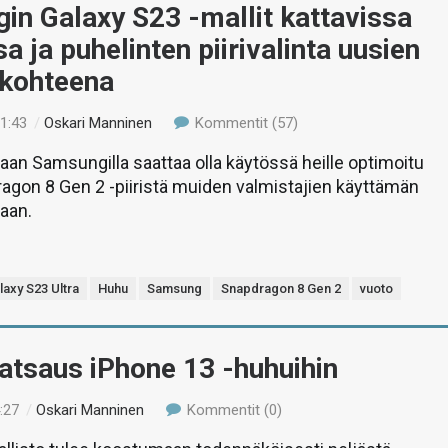
n Galaxy S23 -mallit kattavissa
a ja puhelinten piirivalinta uusien
 kohteena
11:43
/
Oskari Manninen
Kommentit (57)
n Samsungilla saattaa olla käytössä heille optimoitu
agon 8 Gen 2 -piiristä muiden valmistajien käyttämän
jaan.
laxy S23 Ultra
Huhu
Samsung
Snapdragon 8 Gen 2
vuoto
atsaus iPhone 13 -huhuihin
:27
/
Oskari Manninen
Kommentit (0)