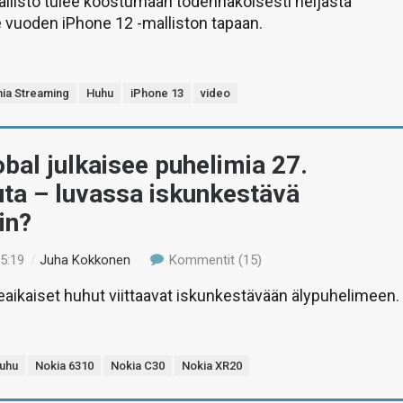
llisto tulee koostumaan todennäköisesti neljästä
e vuoden iPhone 12 -malliston tapaan.
nia Streaming
Huhu
iPhone 13
video
al julkaisee puhelimia 27.
ta – luvassa iskunkestävä
in?
15:19
/
Juha Kokkonen
Kommentit (15)
imeaikaiset huhut viittaavat iskunkestävään älypuhelimeen.
uhu
Nokia 6310
Nokia C30
Nokia XR20