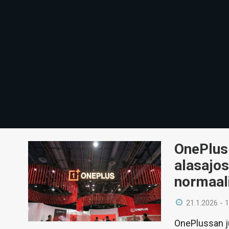
OnePlus 
alasajos
normaali
21.1.2026 - 
OnePlussan jul