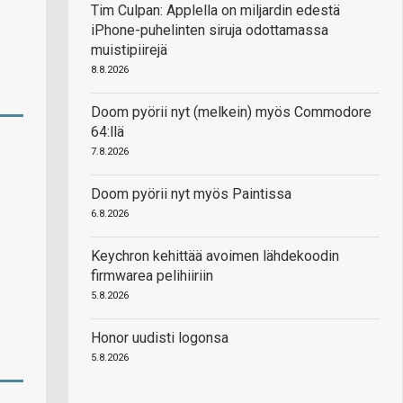
Tim Culpan: Applella on miljardin edestä
iPhone-puhelinten siruja odottamassa
muistipiirejä
8.8.2026
Doom pyörii nyt (melkein) myös Commodore
64:llä
7.8.2026
Doom pyörii nyt myös Paintissa
6.8.2026
Keychron kehittää avoimen lähdekoodin
firmwarea pelihiiriin
5.8.2026
Honor uudisti logonsa
5.8.2026