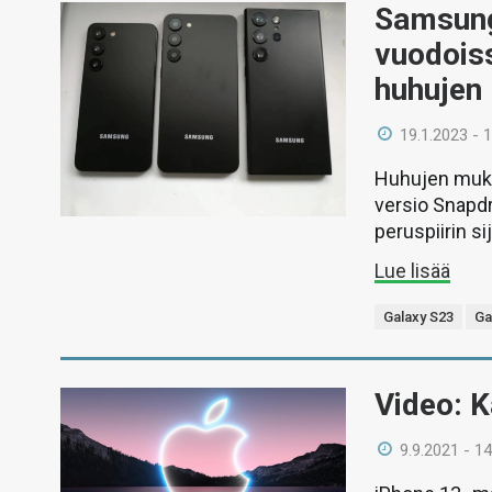
Samsungi
vuodoiss
huhujen
19.1.2023 - 
Huhujen mukaa
versio Snapdr
peruspiirin si
Lue lisää
Galaxy S23
Ga
Video: K
9.9.2021 - 14