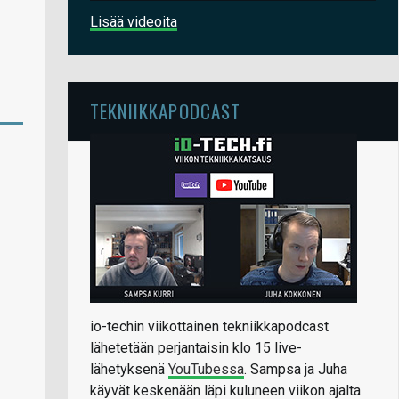
Lisää videoita
TEKNIIKKAPODCAST
io-techin viikottainen tekniikkapodcast
lähetetään perjantaisin klo 15 live-
lähetyksenä
YouTubessa
. Sampsa ja Juha
käyvät keskenään läpi kuluneen viikon ajalta