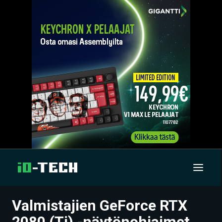
Valmistajien GeForce RTX
UUTISET
2080 (Ti) -näytönohjaimet