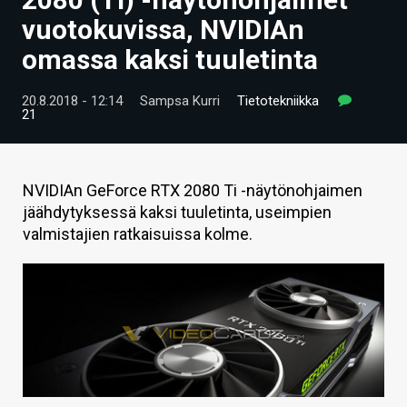
ARTIKKELIT
vuotokuvissa, NVIDIAn
omassa kaksi tuuletinta
VIDEOT
TECHBBS
20.8.2018 - 12:14
Sampsa Kurri
Tietotekniikka
21
TIETOA
HINTA.FI
NVIDIAn GeForce RTX 2080 Ti -näytönohjaimen
jäähdytyksessä kaksi tuuletinta, useimpien
KAUPPA
valmistajien ratkaisuissa kolme.
VAIHDA TEEMA
HAKU