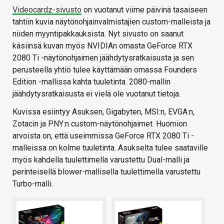
Videocardz-sivusto
on vuotanut viime päivinä tasaiseen
tahtiin kuvia näytönohjainvalmistajien custom-malleista ja
niiden myyntipakkauksista. Nyt sivusto on saanut
käsiinsä kuvan myös NVIDIAn omasta GeForce RTX
2080 Ti -näytönohjaimen jäähdytysratkaisusta ja sen
perusteella yhtiö tulee käyttämään omassa Founders
Edition -mallissa kahta tuuletinta. 2080-mallin
jäähdytysratkaisusta ei vielä ole vuotanut tietoja.
Kuvissa esiintyy Asuksen, Gigabyten, MSI:n, EVGA:n,
Zotacin ja PNY:n custom-näytönohjaimet. Huomion
arvoista on, että useimmissa GeForce RTX 2080 Ti -
malleissa on kolme tuuletinta. Asukselta tulee saataville
myös kahdella tuulettimella varustettu Dual-malli ja
perinteisellä blower-mallisella tuulettimella varustettu
Turbo-malli.