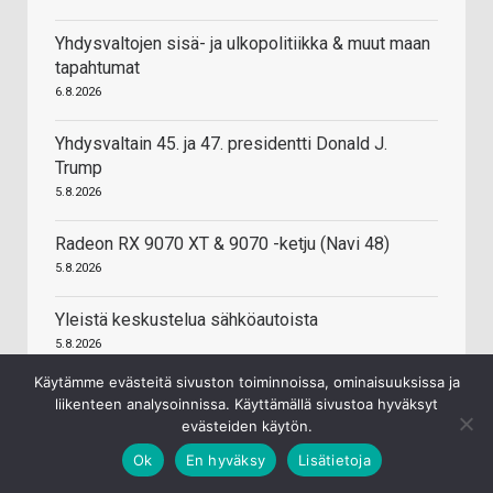
Yhdysvaltojen sisä- ja ulkopolitiikka & muut maan
tapahtumat
6.8.2026
Yhdysvaltain 45. ja 47. presidentti Donald J.
Trump
5.8.2026
Radeon RX 9070 XT & 9070 -ketju (Navi 48)
5.8.2026
Yleistä keskustelua sähköautoista
5.8.2026
Käytämme evästeitä sivuston toiminnoissa, ominaisuuksissa ja
Samsung Galaxy S24 / S24+ / S24 Ultra
liikenteen analysoinnissa. Käyttämällä sivustoa hyväksyt
5.8.2026
evästeiden käytön.
Ok
En hyväksy
Lisätietoja
Suomen valtion default 2030-luvulla