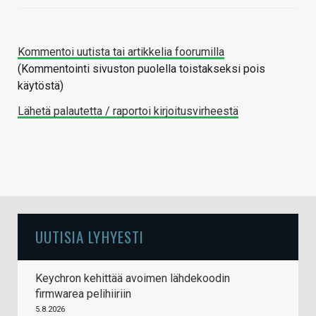
Kommentoi uutista tai artikkelia foorumilla
(Kommentointi sivuston puolella toistakseksi pois
käytöstä)
Lähetä palautetta / raportoi kirjoitusvirheestä
UUTISIA LYHYESTI
Keychron kehittää avoimen lähdekoodin
firmwarea pelihiiriin
5.8.2026