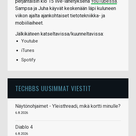
perjantaisin klo 15 live-lähetyksenä
YouTubessa
.
Sampsa ja Juha käyvät keskenään läpi kuluneen
viikon ajalta ajankohtaiset tietotekniikka- ja
mobiiliaiheet.
Jälkikäteen katseltavissa/kuunneltavissa:
Youtube
iTunes
Spotify
TECHBBS UUSIMMAT VIESTIT
Näytönohjaimet - Yleisthreadi, mikä kortti minulle?
6.8.2026
Diablo 4
6.8.2026