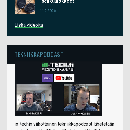
-pelikuulokkeet
11.2.2026
Lisää videoita
TEKNIIKKAPODCAST
io-techin viikottainen tekniikkapodcast lähetetään