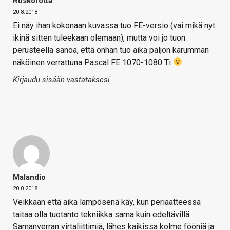
Ruskorotta
20.8.2018
Ei näy ihan kokonaan kuvassa tuo FE-versio (vai mikä nyt
ikinä sitten tuleekaan olemaan), mutta voi jo tuon
perusteella sanoa, että onhan tuo aika paljon karumman
näköinen verrattuna Pascal FE 1070-1080 Ti
Kirjaudu sisään vastataksesi
Malandio
20.8.2018
Veikkaan että aika lämpösenä käy, kun periaatteessa
taitaa olla tuotanto tekniikka sama kuin edeltävillä.
Samanverran virtaliittimiä, lähes kaikissa kolme fööniä ja