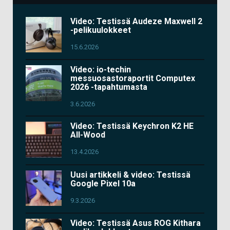
Video: Testissä Audeze Maxwell 2
-pelikuulokkeet
15.6.2026
Video: io-techin
messuosastoraportit Computex
2026 -tapahtumasta
3.6.2026
Video: Testissä Keychron K2 HE
All-Wood
13.4.2026
Uusi artikkeli & video: Testissä
Google Pixel 10a
9.3.2026
Video: Testissä Asus ROG Kithara