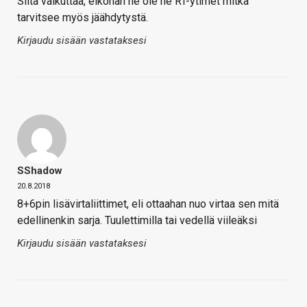
Siltä vaikuttaa, eiköhän ne ole ne RT-ytimet mitkä
tarvitsee myös jäähdytystä.
Kirjaudu sisään vastataksesi
SShadow
20.8.2018
8+6pin lisävirtaliittimet, eli ottaahan nuo virtaa sen mitä
edellinenkin sarja. Tuulettimilla tai vedellä viileäksi
Kirjaudu sisään vastataksesi