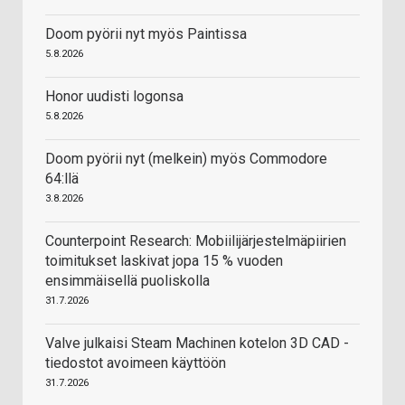
Doom pyörii nyt myös Paintissa
5.8.2026
Honor uudisti logonsa
5.8.2026
Doom pyörii nyt (melkein) myös Commodore
64:llä
3.8.2026
Counterpoint Research: Mobiilijärjestelmäpiirien
toimitukset laskivat jopa 15 % vuoden
ensimmäisellä puoliskolla
31.7.2026
Valve julkaisi Steam Machinen kotelon 3D CAD -
tiedostot avoimeen käyttöön
31.7.2026