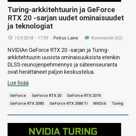
Turing-arkkitehtuurin ja GeForce
RTX 20 -sarjan uudet ominaisuudet
ja teknologiat
15.9.2018 - 17:09
/
Petrus Laine
Kommentit (62)
NVIDIAn GeForce RTX 20 -sarjan ja Turing-
arkkitehtuurin uusista ominaisuuksista etenkin
DLSS-reunojenpehmennys ja säteenseuranta
ovat herättäneet paljon keskustelua.
Lue lisää
GeForce
GeForce RTX 20
GeForce RTX 2070
GeForce RTX 2080
GeForce RTX 2080 Ti
NVIDIA
Turing