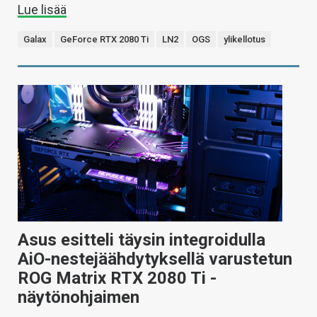
Lue lisää
Galax
GeForce RTX 2080 Ti
LN2
OGS
ylikellotus
Asus esitteli täysin integroidulla
AiO-nestejäähdytyksellä varustetun
ROG Matrix RTX 2080 Ti -
näytönohjaimen