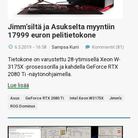
Jimm’siltä ja Asukselta myyntiin
17999 euron pelitietokone
6.5.2019 - 16:58
/
Sampsa Kurri
Kommentit (81)
Tietokone on varustettu 28-ytimisellä Xeon W-
3175X -prosessorilla ja kahdella GeForce RTX
2080 Ti -näytönohjaimella.
Lue lisää
Asus
GeForce RTX 2080 Ti
Intel Xeon W3175X
Jimm's
ROG Dominus