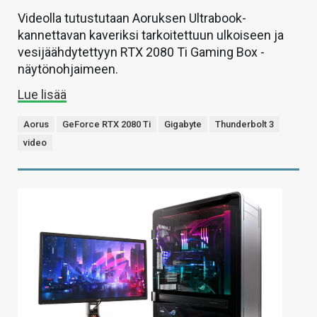
Videolla tutustutaan Aoruksen Ultrabook-
kannettavan kaveriksi tarkoitettuun ulkoiseen ja
vesijäähdytettyyn RTX 2080 Ti Gaming Box -
näytönohjaimeen.
Lue lisää
Aorus
GeForce RTX 2080 Ti
Gigabyte
Thunderbolt 3
video