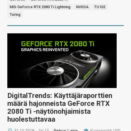
MSI GeForce RTX 2080 Ti Lightning
NVIDIA
TU102
Turing
DigitalTrends: Käyttäjäraporttien
määrä hajonneista GeForce RTX
2080 Ti -näytönohjaimista
huolestuttavaa
31.10.2018 - 16:13
/
Petrus Laine
Kommentit (43)