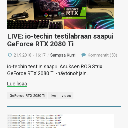
LIVE: io-techin testilabraan saapui
GeForce RTX 2080 Ti
21.9.2018 - 16:17
/
Sampsa Kurri
Kommentit (50)
io-techin testiin saapui Asuksen ROG Strix
GeForce RTX 2080 Ti -näytönohjain.
Lue lisää
GeForce RTX 2080 Ti
live
video