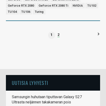
GeForce RTX 2080
GeForce RTX 2080 Ti
NVIDIA
TU102
TU104
TU106
Turing
1
2
UUTISIA LYHYESTI
Samsungin huhutaan tiputtavan Galaxy S27
Ultrasta neljännen takakameran pois