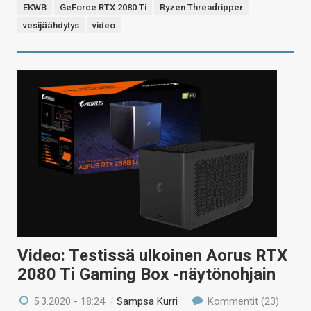
EKWB
GeForce RTX 2080 Ti
Ryzen Threadripper
vesijäähdytys
video
Video: Testissä ulkoinen Aorus RTX
2080 Ti Gaming Box -näytönohjain
5.3.2020 - 18:24
/
Sampsa Kurri
Kommentit (23)