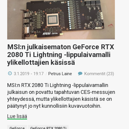
MSI:n julkaisematon GeForce RTX
2080 Ti Lightning -lippulaivamalli
ylikellottajien käsissä
3.1.2019 - 19:17
/
Petrus Laine
Kommentit (23)
MSI:n RTX 2080 Ti Lightning -lippulaivamallin
julkaisun on povattu tapahtuvan CES-messujen
yhteydessä, mutta ylikellottajien käsistä se on
päätynyt jo nyt kunnollisiin kuvavuotoihin.
Lue lisää
GeForce
GeForce RTX 2080 Ti