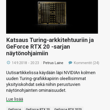
Katsaus Turing-arkkitehtuuriin ja
GeForce RTX 20 -sarjan
näytönohjaimiin
14.9.2018 - 20:23
/
Petrus Laine
Kommentit (24)
Uutisartikkelissa käydään läpi NVIDIAn kolmen
uuden Turing-grafiikkapiirin oleellisimmat
yksityiskohdat sekä niihin perustuvien
näytönohjainten ominaisuudet.
Lue lisää
GeForce
GeForce RTX 20
GeForce RTX 2070