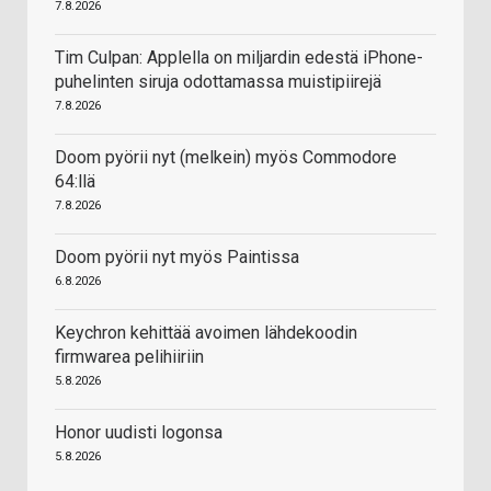
7.8.2026
Tim Culpan: Applella on miljardin edestä iPhone-
puhelinten siruja odottamassa muistipiirejä
7.8.2026
Doom pyörii nyt (melkein) myös Commodore
64:llä
7.8.2026
Doom pyörii nyt myös Paintissa
6.8.2026
Keychron kehittää avoimen lähdekoodin
firmwarea pelihiiriin
5.8.2026
Honor uudisti logonsa
5.8.2026