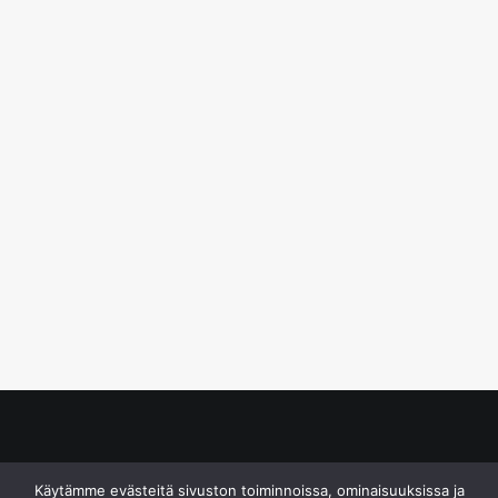
© S&J Media Oy
Käytämme evästeitä sivuston toiminnoissa, ominaisuuksissa ja