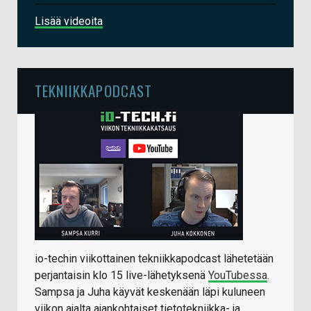
Lisää videoita
TEKNIIKKAPODCAST
io-techin viikottainen tekniikkapodcast lähetetään
perjantaisin klo 15 live-lähetyksenä
YouTubessa
.
Sampsa ja Juha käyvät keskenään läpi kuluneen
viikon ajalta ajankohtaiset tietotekniikka- ja