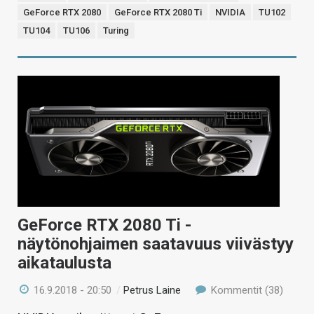
GeForce RTX 2080
GeForce RTX 2080 Ti
NVIDIA
TU102
TU104
TU106
Turing
GeForce RTX 2080 Ti -
näytönohjaimen saatavuus viivästyy
aikataulusta
16.9.2018 - 20:50
/
Petrus Laine
Kommentit (38)