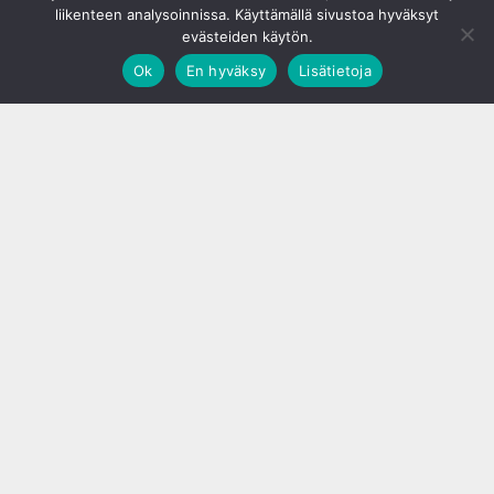
liikenteen analysoinnissa. Käyttämällä sivustoa hyväksyt
evästeiden käytön.
Ok
En hyväksy
Lisätietoja
;