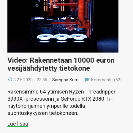
KAUPPA
VAIHDA TEEMA
HAKU
Video: Rakennetaan 10000 euron
vesijäähdytetty tietokone
22.5.2020 - 23:36
/
Sampsa Kurri
Kommentit (62)
Rakensimme 64-ytimisen Ryzen Threadripper
3990X -prosessorin ja GeForce RTX 2080 Ti -
näytönohjaimen ympärille todella
suorituskykyisen tietokoneen.
Lue lisää