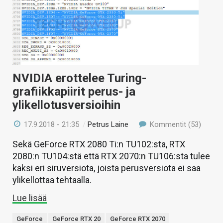
NVIDIA erottelee Turing-
grafiikkapiirit perus- ja
ylikellotusversioihin
17.9.2018 - 21:35
/
Petrus Laine
Kommentit (53)
Sekä GeForce RTX 2080 Ti:n TU102:sta, RTX
2080:n TU104:stä että RTX 2070:n TU106:sta tulee
kaksi eri siruversiota, joista perusversiota ei saa
ylikellottaa tehtaalla.
Lue lisää
GeForce
GeForce RTX 20
GeForce RTX 2070