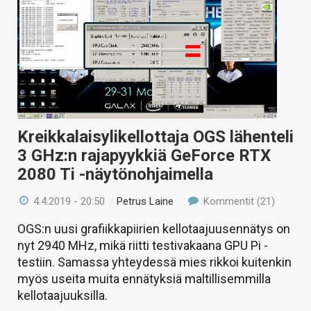
Kreikkalaisylikellottaja OGS lähenteli
3 GHz:n rajapyykkiä GeForce RTX
2080 Ti -näytönohjaimella
4.4.2019 - 20:50
/
Petrus Laine
Kommentit (21)
OGS:n uusi grafiikkapiirien kellotaajuusennätys on
nyt 2940 MHz, mikä riitti testivakaana GPU Pi -
testiin. Samassa yhteydessä mies rikkoi kuitenkin
myös useita muita ennätyksiä maltillisemmilla
kellotaajuuksilla.