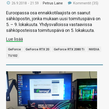
26.9.2018 - 21:59
/
Petrus Laine
Kommentit (35)
Euroopassa osa ennakkotilaajista on saanut
sähköpostin, jonka mukaan uusi toimituspäivä on
5. – 9. lokakuuta. Yhdysvalloissa vastaavissa
sähköposteissa toimituspäivä on 5. lokakuuta.
Lue lisää
GeForce
GeForce RTX 20
GeForce RTX 2080 Ti
NVIDIA
TU102