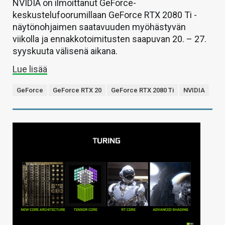
NVIDIA on ilmoittanut GeForce-
keskustelufoorumillaan GeForce RTX 2080 Ti -
näytönohjaimen saatavuuden myöhästyvän
viikolla ja ennakkotoimitusten saapuvan 20. – 27.
syyskuuta välisenä aikana.
Lue lisää
GeForce
GeForce RTX 20
GeForce RTX 2080 Ti
NVIDIA