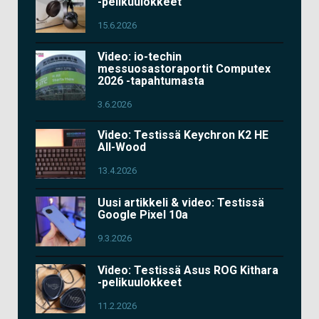
-pelikuulokkeet
15.6.2026
Video: io-techin
messuosastoraportit Computex
2026 -tapahtumasta
3.6.2026
Video: Testissä Keychron K2 HE
All-Wood
13.4.2026
Uusi artikkeli & video: Testissä
Google Pixel 10a
9.3.2026
Video: Testissä Asus ROG Kithara
-pelikuulokkeet
11.2.2026