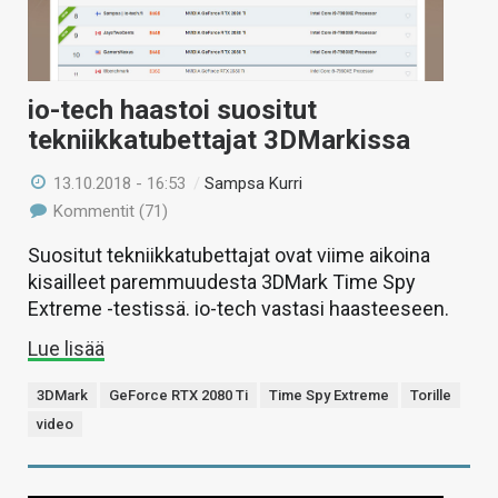
io-tech haastoi suositut
tekniikkatubettajat 3DMarkissa
13.10.2018 - 16:53
/
Sampsa Kurri
Kommentit (71)
Suositut tekniikkatubettajat ovat viime aikoina
kisailleet paremmuudesta 3DMark Time Spy
Extreme -testissä. io-tech vastasi haasteeseen.
Lue lisää
3DMark
GeForce RTX 2080 Ti
Time Spy Extreme
Torille
video