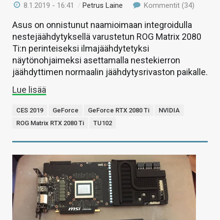
8.1.2019 - 16:41
/
Petrus Laine
Kommentit (34)
Asus on onnistunut naamioimaan integroidulla
nestejäähdytyksellä varustetun ROG Matrix 2080
Ti:n perinteiseksi ilmajäähdytetyksi
näytönohjaimeksi asettamalla nestekierron
jäähdyttimen normaalin jäähdytysrivaston paikalle.
Lue lisää
CES 2019
GeForce
GeForce RTX 2080 Ti
NVIDIA
ROG Matrix RTX 2080 Ti
TU102