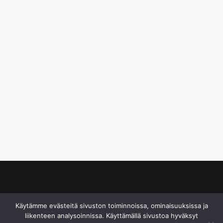
© S&J Media Oy
Käytämme evästeitä sivuston toiminnoissa, ominaisuuksissa ja
liikenteen analysoinnissa. Käyttämällä sivustoa hyväksyt