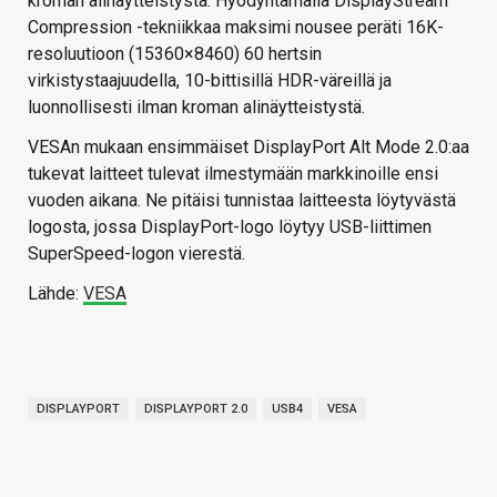
kroman alinäytteistystä. Hyödyntämällä DisplayStream
Compression -tekniikkaa maksimi nousee peräti 16K-
resoluutioon (15360×8460) 60 hertsin
virkistystaajuudella, 10-bittisillä HDR-väreillä ja
luonnollisesti ilman kroman alinäytteistystä.
VESAn mukaan ensimmäiset DisplayPort Alt Mode 2.0:aa
tukevat laitteet tulevat ilmestymään markkinoille ensi
vuoden aikana. Ne pitäisi tunnistaa laitteesta löytyvästä
logosta, jossa DisplayPort-logo löytyy USB-liittimen
SuperSpeed-logon vierestä.
Lähde:
VESA
DISPLAYPORT
DISPLAYPORT 2.0
USB4
VESA