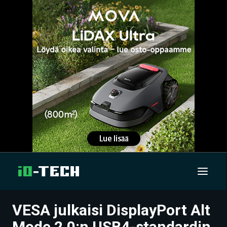
VESA julkaisi DisplayPort Alt
UUTISET
Mode 2.0:n USB4-standardin