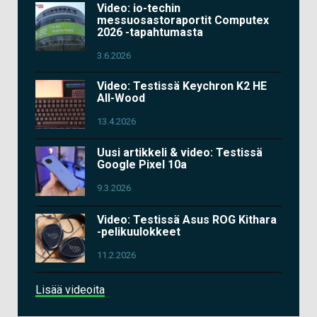
Video: io-techin
messuosastoraportit Computex
2026 -tapahtumasta
3.6.2026
Video: Testissä Keychron K2 HE
All-Wood
13.4.2026
Uusi artikkeli & video: Testissä
Google Pixel 10a
9.3.2026
Video: Testissä Asus ROG Kithara
-pelikuulokkeet
11.2.2026
Lisää videoita