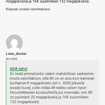
megapikseliä ja 16K suunnilleen 132 megapikseliä.
Kirjaudu sisään vastataksesi
Love_doctor
30.4.2020
lehik sanoi
En tiedä ymmärsinkö väärin mahdollisen sarkasmin,
mutta sanottakoon, että 8K on eri asia kuin kameran
tuottamat 8 megapikselin (eli n. 3000 pikseliä
leveät) kuvat, joille riittää 4K-telkku oikein hyvin.
Perustelkkarien kuvasuhteilla jos mennään, niin 8K
on pyöreästi 33 megapikseliä ja 16K suunnilleen
132 megapikseliä.