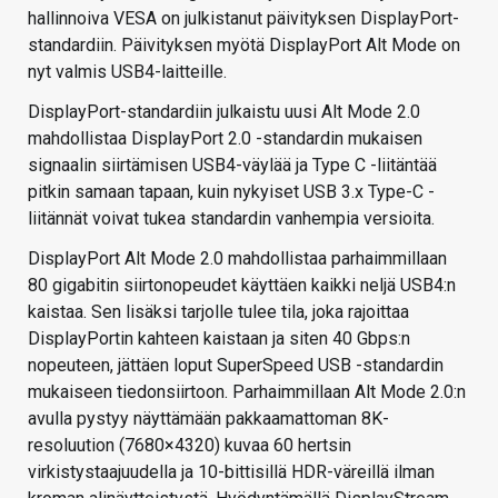
hallinnoiva VESA on julkistanut päivityksen DisplayPort-
standardiin. Päivityksen myötä DisplayPort Alt Mode on
nyt valmis USB4-laitteille.
DisplayPort-standardiin julkaistu uusi Alt Mode 2.0
mahdollistaa DisplayPort 2.0 -standardin mukaisen
signaalin siirtämisen USB4-väylää ja Type C -liitäntää
pitkin samaan tapaan, kuin nykyiset USB 3.x Type-C -
liitännät voivat tukea standardin vanhempia versioita.
DisplayPort Alt Mode 2.0 mahdollistaa parhaimmillaan
80 gigabitin siirtonopeudet käyttäen kaikki neljä USB4:n
kaistaa. Sen lisäksi tarjolle tulee tila, joka rajoittaa
DisplayPortin kahteen kaistaan ja siten 40 Gbps:n
nopeuteen, jättäen loput SuperSpeed USB -standardin
mukaiseen tiedonsiirtoon. Parhaimmillaan Alt Mode 2.0:n
avulla pystyy näyttämään pakkaamattoman 8K-
resoluution (7680×4320) kuvaa 60 hertsin
virkistystaajuudella ja 10-bittisillä HDR-väreillä ilman