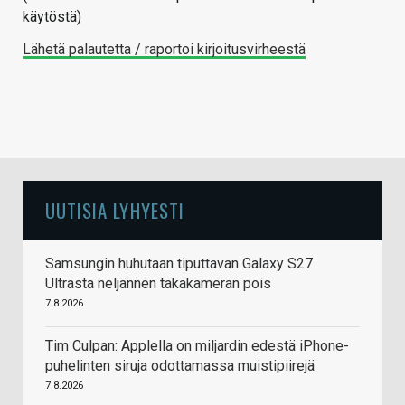
käytöstä)
Lähetä palautetta / raportoi kirjoitusvirheestä
UUTISIA LYHYESTI
Samsungin huhutaan tiputtavan Galaxy S27
Ultrasta neljännen takakameran pois
7.8.2026
Tim Culpan: Applella on miljardin edestä iPhone-
puhelinten siruja odottamassa muistipiirejä
7.8.2026