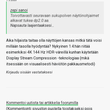
1.5.2020
zepi sanoi
Toivottavasti seuravaan sukupolven näytönohjaimet
alkavat tukea dp2.0:aa.
Napsauta laajentaaksesi…
Aika hiljaista taitaa olla näyttöjen kansas mitkä tätä voisi
millään tasolla hyödyntää? Nykyinen 1.4:hän riitää
esimerkiksi 4K 144 Hz HDR-väreillä kunhan käytetään
Display Stream Compression -teknologiaa (mikä
itsessään on visuaalisesti häviötön pakkausmetodi)
Kirjaudu sisään vastataksesi
Kommentoi uutista tai artikkelia foorumilla
(Kommentointi sivuston puolella toistakseksi pois