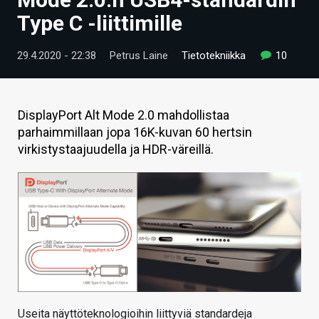
ARTIKKELIT
Type C -liittimille
VIDEOT
29.4.2020 - 22:38
Petrus Laine
Tietotekniikka
10
TECHBBS
TIETOA
DisplayPort Alt Mode 2.0 mahdollistaa
parhaimmillaan jopa 16K-kuvan 60 hertsin
HINTA.FI
virkistystaajuudella ja HDR-väreillä.
KAUPPA
VAIHDA TEEMA
HAKU
Useita näyttöteknologioihin liittyviä standardeja