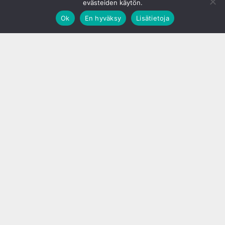
evästeiden käytön.
Ok
En hyväksy
Lisätietoja
;