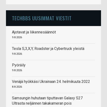
TECHBBS UUSIMMAT VIESTIT
Ajotavat ja liikennesäännöt
9.8.2026
Tesla S,3,X,Y, Roadster ja Cybertruck yleistä
9.8.2026
Pyöräily
9.8.2026
Venäjä hyökkäsi Ukrainaan 24. helmikuuta 2022
8.8.2026
Samsungin huhutaan tiputtavan Galaxy S27
Ultrasta neljännen takakameran pois