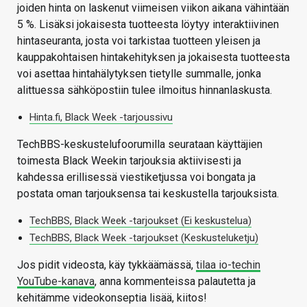
joiden hinta on laskenut viimeisen viikon aikana vähintään
5 %. Lisäksi jokaisesta tuotteesta löytyy interaktiivinen
hintaseuranta, josta voi tarkistaa tuotteen yleisen ja
kauppakohtaisen hintakehityksen ja jokaisesta tuotteesta
voi asettaa hintahälytyksen tietylle summalle, jonka
alittuessa sähköpostiin tulee ilmoitus hinnanlaskusta.
Hinta.fi, Black Week -tarjoussivu
TechBBS-keskustelufoorumilla seurataan käyttäjien
toimesta Black Weekin tarjouksia aktiivisesti ja
kahdessa erillisessä viestiketjussa voi bongata ja
postata oman tarjouksensa tai keskustella tarjouksista.
TechBBS, Black Week -tarjoukset (Ei keskustelua)
TechBBS, Black Week -tarjoukset (Keskusteluketju)
Jos pidit videosta, käy tykkäämässä,
tilaa io-techin
YouTube-kanava
, anna kommenteissa palautetta ja
kehitämme videokonseptia lisää, kiitos!