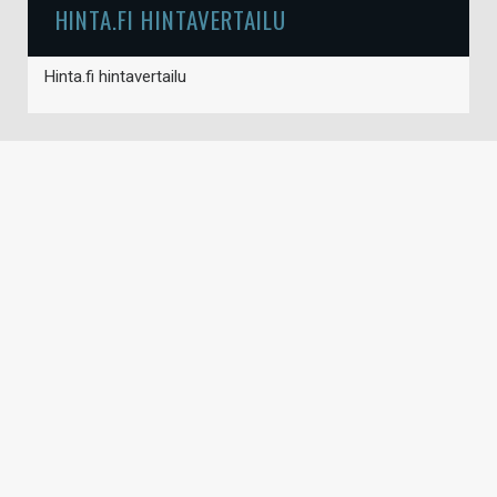
HINTA.FI HINTAVERTAILU
Hinta.fi hintavertailu