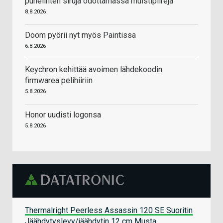
puhelinten siruja odottamassa muistipiirejä
8.8.2026
Doom pyörii nyt myös Paintissa
6.8.2026
Keychron kehittää avoimen lähdekoodin
firmwarea pelihiiriin
5.8.2026
Honor uudisti logonsa
5.8.2026
Thermalright Peerless Assassin 120 SE Suoritin
Jäähdytyslevy/jäähdytin 12 cm Musta