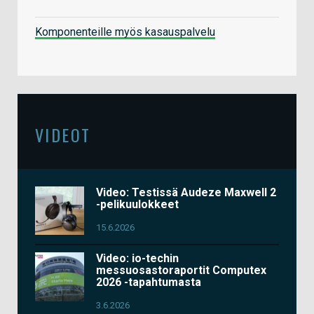
Komponenteille myös kasauspalvelu
VIDEOT
Video: Testissä Audeze Maxwell 2
-pelikuulokkeet
15.6.2026
Video: io-techin
messuosastoraportit Computex
2026 -tapahtumasta
3.6.2026