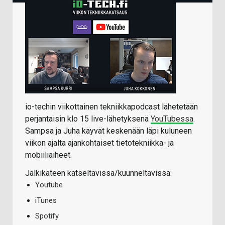
io-techin viikottainen tekniikkapodcast lähetetään
perjantaisin klo 15 live-lähetyksenä
YouTubessa
.
Sampsa ja Juha käyvät keskenään läpi kuluneen
viikon ajalta ajankohtaiset tietotekniikka- ja
mobiiliaiheet.
Jälkikäteen katseltavissa/kuunneltavissa:
Youtube
iTunes
Spotify