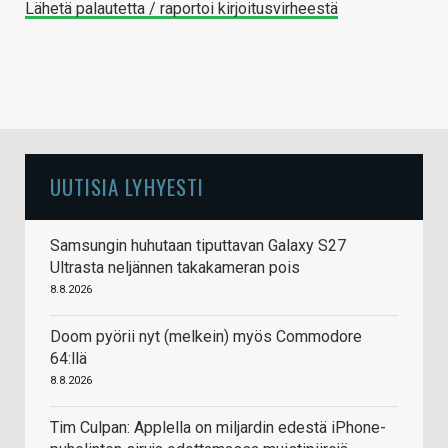
Lähetä palautetta / raportoi kirjoitusvirheestä
UUTISIA LYHYESTI
Samsungin huhutaan tiputtavan Galaxy S27
Ultrasta neljännen takakameran pois
8.8.2026
Doom pyörii nyt (melkein) myös Commodore
64:llä
8.8.2026
Tim Culpan: Applella on miljardin edestä iPhone-