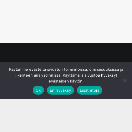
© S&J Media Oy
Käytämme evästeitä sivuston toiminnoissa, ominaisuuksissa ja
liikenteen analysoinnissa. Käyttämällä sivustoa hyväksyt
evästeiden käytön.
Ok
En hyväksy
Lisätietoja
;