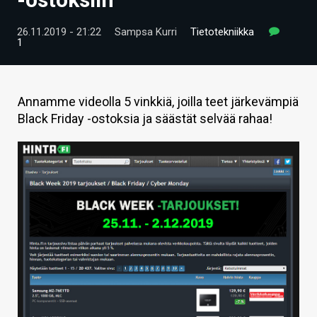
ARTIKKELIT
26.11.2019 - 21:22
Sampsa Kurri
Tietotekniikka
1
VIDEOT
TECHBBS
Annamme videolla 5 vinkkiä, joilla teet järkevämpiä
TIETOA
Black Friday -ostoksia ja säästät selvää rahaa!
HINTA.FI
KAUPPA
VAIHDA TEEMA
HAKU