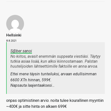
Hellsinki
8.8.2021
S@ber sanoi
No kiitos, avasit enemmän suppeata viestiäsi. Täytyy
tutkia asiaa lisää, kun alkoi kiinnostamaan. Palstan
huutelijoiden lähteettömille faktoille en anna arvoa.
Ettei mene täysin tunteiluksi, arvaan edullisimman
6600 XTn hinnan, 599€.
Napsauta laajentaaksesi…
onpas optimistinen arvio. noita tulee kourallinen myyntiin
~400€ ja sitte hinta on alkaen 699€