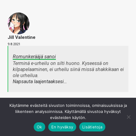
Jill Valentine
9.8.2021
Romunkerääjä sanoi
Terminä e-urheilu on silti huono. Kyseessä on
kilpapelaaminen, ei urheilu siinä missä shakkikaan ei
ole urheilua.
Napsauta laajentaaksesi…
Ei mielestäni esim. golfikaan ole urheilua mutta niin vaan
Käytämme evästeitä sivuston toiminnoissa, ominaisuuksissa ja
se esportsi lasketaan urheiluksi nykyään.
liikenteen analysoinnissa. Käyttämällä sivustoa hyväksyt
Kirjaudu sisään vastataksesi
evästeiden käytön.
Ok
En hyväksy
Lisätietoja