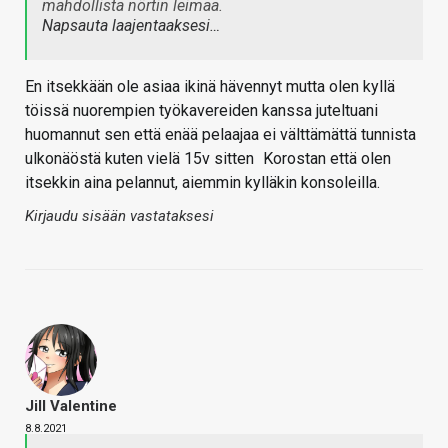
mahdollista nörtin leimaa.
Napsauta laajentaaksesi…
En itsekkään ole asiaa ikinä hävennyt mutta olen kyllä
töissä nuorempien työkavereiden kanssa juteltuani
huomannut sen että enää pelaajaa ei välttämättä tunnista
ulkonäöstä kuten vielä 15v sitten
Korostan että olen
itsekkin aina pelannut, aiemmin kylläkin konsoleilla.
Kirjaudu sisään vastataksesi
Jill Valentine
8.8.2021