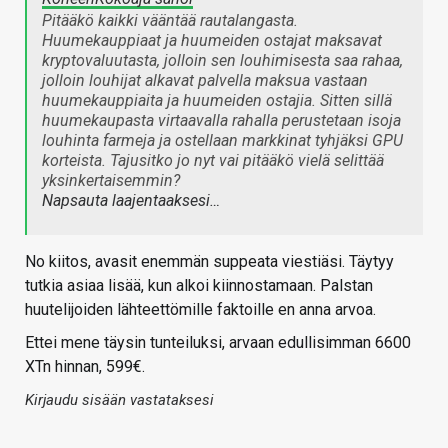
Pitääkö kaikki vääntää rautalangasta.
Huumekauppiaat ja huumeiden ostajat maksavat
kryptovaluutasta, jolloin sen louhimisesta saa rahaa,
jolloin louhijat alkavat palvella maksua vastaan
huumekauppiaita ja huumeiden ostajia. Sitten sillä
huumekaupasta virtaavalla rahalla perustetaan isoja
louhinta farmeja ja ostellaan markkinat tyhjäksi GPU
korteista. Tajusitko jo nyt vai pitääkö vielä selittää
yksinkertaisemmin?
Napsauta laajentaaksesi…
No kiitos, avasit enemmän suppeata viestiäsi. Täytyy
tutkia asiaa lisää, kun alkoi kiinnostamaan. Palstan
huutelijoiden lähteettömille faktoille en anna arvoa.
Ettei mene täysin tunteiluksi, arvaan edullisimman 6600
XTn hinnan, 599€.
Kirjaudu sisään vastataksesi