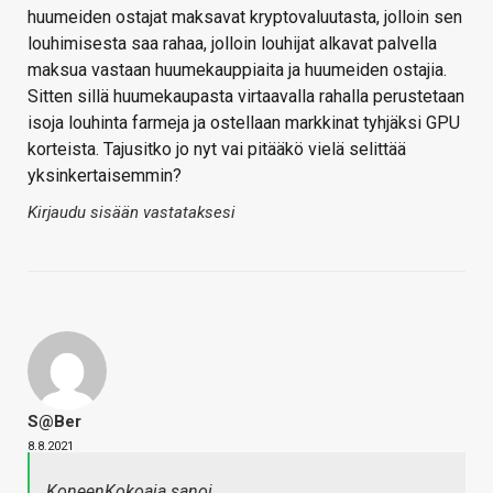
huumeiden ostajat maksavat kryptovaluutasta, jolloin sen
louhimisesta saa rahaa, jolloin louhijat alkavat palvella
maksua vastaan huumekauppiaita ja huumeiden ostajia.
Sitten sillä huumekaupasta virtaavalla rahalla perustetaan
isoja louhinta farmeja ja ostellaan markkinat tyhjäksi GPU
korteista. Tajusitko jo nyt vai pitääkö vielä selittää
yksinkertaisemmin?
Kirjaudu sisään vastataksesi
S@ber
8.8.2021
KoneenKokoaja sanoi