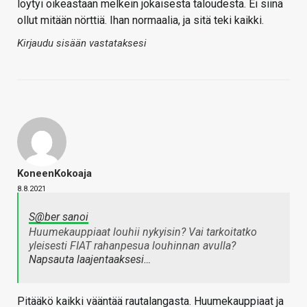
löytyi oikeastaan melkein jokaisesta taloudesta. Ei siinä
ollut mitään nörttiä. Ihan normaalia, ja sitä teki kaikki.
Kirjaudu sisään vastataksesi
KoneenKokoaja
8.8.2021
S@ber sanoi
Huumekauppiaat louhii nykyisin? Vai tarkoitatko
yleisesti FIAT rahanpesua louhinnan avulla?
Napsauta laajentaaksesi…
Pitääkö kaikki vääntää rautalangasta. Huumekauppiaat ja