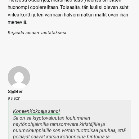
huonompi coolereiltaan. Toisaalta, tän luulisi olevan suht
viileä kortti joten varmaan halvemmatkin mallit ovan ihan
meneviä.
Kirjaudu sisään vastataksesi
S@ber
8.8.2021
KoneenKokoaja sanoi
Se on se kryptovaluutan louhiminen
näytönohjaimilla ramsomware kiristäjille ja
huumekauppiaille sen verran tuottoisaa puuhaa, että
pelaajat saavat kärsiä kohonneina hintoina ja