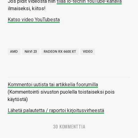
Jos pidit videosta niin
tilaa io-techin YouTube-kanava
ilmaiseksi, kiitos!
Katso video YouTubesta
AMD
NAVI 23
RADEON RX 6600 XT
VIDEO
Kommentoi uutista tai artikkelia foorumilla
(Kommentointi sivuston puolella toistaiseksi pois
käytöstä)
Lähetä palautetta / raportoi kirjoitusvirheestä
30 KOMMENTTIA