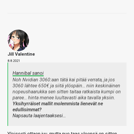
Jill Valentine
8.8.2021
Hannibal sanoi
Noh Nvidian 3060:aan tätä kai pitää verrata, ja jos
3060 lähtee 650€ ja siitä ylöspäin… niin keskinäinen
nopeushaarukka sen sitten taitaa ratkaista kumpi on
paree… hinta menee luultavasti aika tavalla yksiin.
Yksihyrräiset mallit molemmista lienevät ne
edullisimmat?
Napsauta laajentaaksesi…
Yleisesti ottaen juu, mutta nuo taas yleensä on sitten