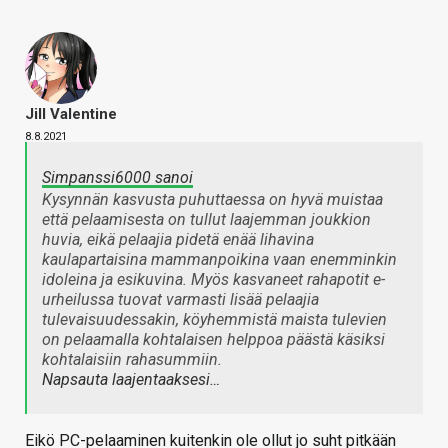
Jill Valentine
8.8.2021
Simpanssi6000 sanoi
Kysynnän kasvusta puhuttaessa on hyvä muistaa
että pelaamisesta on tullut laajemman joukkion
huvia, eikä pelaajia pidetä enää lihavina
kaulapartaisina mammanpoikina vaan enemminkin
idoleina ja esikuvina. Myös kasvaneet rahapotit e-
urheilussa tuovat varmasti lisää pelaajia
tulevaisuudessakin, köyhemmistä maista tulevien
on pelaamalla kohtalaisen helppoa päästä käsiksi
kohtalaisiin rahasummiin.
Napsauta laajentaaksesi…
Eikö PC-pelaaminen kuitenkin ole ollut jo suht pitkään