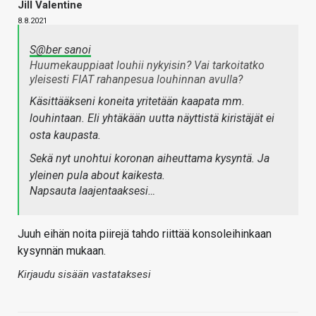
Jill Valentine
8.8.2021
S@ber sanoi
Huumekauppiaat louhii nykyisin? Vai tarkoitatko
yleisesti FIAT rahanpesua louhinnan avulla?
Käsittääkseni koneita yritetään kaapata mm.
louhintaan. Eli yhtäkään uutta näyttistä kiristäjät ei
osta kaupasta.
Sekä nyt unohtui koronan aiheuttama kysyntä. Ja
yleinen pula about kaikesta.
Napsauta laajentaaksesi…
Juuh eihän noita piirejä tahdo riittää konsoleihinkaan
kysynnän mukaan.
Kirjaudu sisään vastataksesi