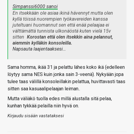
Simpanssi6000 sanoi
En itsekkään ole asiaa ikinä hävennyt mutta olen
kyllä töissä nuorempien työkavereiden kanssa
juteltuani huomannut sen että enää pelaajaa ei
välttämättä tunnista ulkonäöstä kuten vielä 15v
sitten
Korostan että olen itsekkin aina pelannut,
aiemmin kylläkin konsoleilla.
Napsauta laajentaaksesi…
Sama homma, ikää 31 ja pelattu lähes koko ikä (edelleen
löytyy sama NES kuin jonka sain 3-veenä). Nykyään jopa
tulee taas välillä konsoleillakin pelattua, huvittavasti taas
sitten saa kasuaalipelaajan leiman..
Mutta väliäkö tuolla edes millä alustalla sitä pelaa,
kunhan tykkää pelailla niin hyvä on.
Kirjaudu sisään vastataksesi