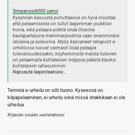
Simpanssi6000 sanoi
Kysynnän kasvusta puhuttaessa on hyvä muistaa
että pelaamisesta on tullut laajemman joukkion
huvia, eikä pelaajia pidetä enää lihavina
kaulapartaisina mammanpoikina vaan enemminkin
idoleina ja esikuvina. Myös kasvaneet rahapotit e-
urheilussa tuovat varmasti lisää pelaajia
tulevaisuudessakin, köyhemmistä maista tulevien
on pelaamalla kohtalaisen helppoa päästä käsiksi
kohtalaisiin rahasummiin.
Napsauta laajentaaksesi…
Terminä e-urheilu on silti huono. Kyseessä on
kilpapelaaminen, ei urheilu siinä missä shakkikaan ei ole
urheilua.
Kirjaudu sisään vastataksesi