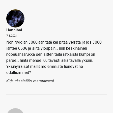
Hannibal
7.8.2021
Noh Nvidian 3060:aan tätä kai pitää verrata, ja jos 3060
lähtee 650€ ja siitä ylöspäin… niin keskinäinen
nopeushaarukka sen sitten taita ratkaista kumpi on
paree… hinta menee luultavasti aika tavalla yksiin.
Yksihyrräiset mallit molemmista lienevät ne
edullisimmat?
Kirjaudu sisään vastataksesi