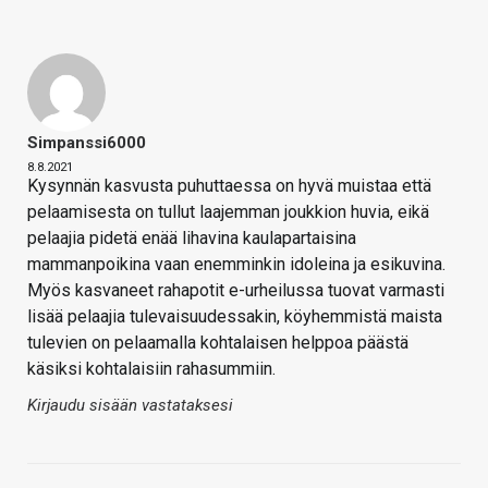
Simpanssi6000
8.8.2021
Kysynnän kasvusta puhuttaessa on hyvä muistaa että
pelaamisesta on tullut laajemman joukkion huvia, eikä
pelaajia pidetä enää lihavina kaulapartaisina
mammanpoikina vaan enemminkin idoleina ja esikuvina.
Myös kasvaneet rahapotit e-urheilussa tuovat varmasti
lisää pelaajia tulevaisuudessakin, köyhemmistä maista
tulevien on pelaamalla kohtalaisen helppoa päästä
käsiksi kohtalaisiin rahasummiin.
Kirjaudu sisään vastataksesi