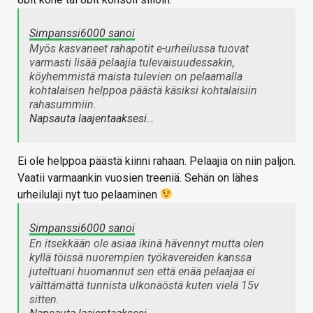
Simpanssi6000 sanoi
Myös kasvaneet rahapotit e-urheilussa tuovat
varmasti lisää pelaajia tulevaisuudessakin,
köyhemmistä maista tulevien on pelaamalla
kohtalaisen helppoa päästä käsiksi kohtalaisiin
rahasummiin.
Napsauta laajentaaksesi…
Ei ole helppoa päästä kiinni rahaan. Pelaajia on niin paljon.
Vaatii varmaankin vuosien treeniä. Sehän on lähes
urheilulaji nyt tuo pelaaminen
Simpanssi6000 sanoi
En itsekkään ole asiaa ikinä hävennyt mutta olen
kyllä töissä nuorempien työkavereiden kanssa
juteltuani huomannut sen että enää pelaajaa ei
välttämättä tunnista ulkonäöstä kuten vielä 15v
sitten.