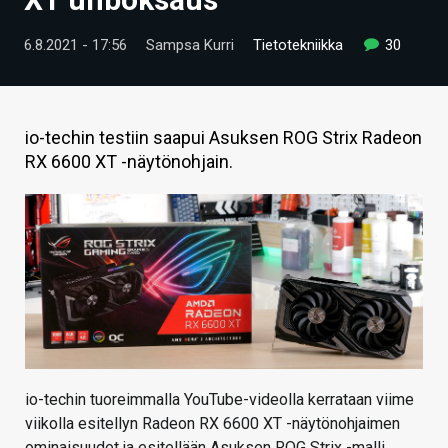
ARTIKKELIT
6.8.2021 - 17:56
Sampsa Kurri
Tietotekniikka
30
VIDEOT
TECHBBS
io-techin testiin saapui Asuksen ROG Strix Radeon
TIETOA
RX 6600 XT -näytönohjain.
HINTA.FI
KAUPPA
VAIHDA TEEMA
HAKU
io-techin tuoreimmalla YouTube-videolla kerrataan viime
viikolla esitellyn Radeon RX 6600 XT -näytönohjaimen
ominaisuudet ja esitellään Asuksen ROG Strix -malli.