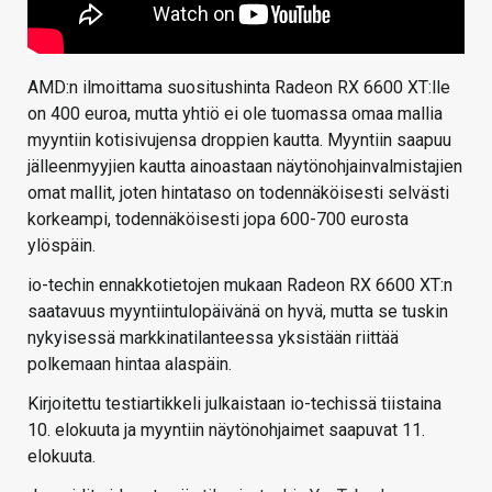
AMD:n ilmoittama suositushinta Radeon RX 6600 XT:lle
on 400 euroa, mutta yhtiö ei ole tuomassa omaa mallia
myyntiin kotisivujensa droppien kautta. Myyntiin saapuu
jälleenmyyjien kautta ainoastaan näytönohjainvalmistajien
omat mallit, joten hintataso on todennäköisesti selvästi
korkeampi, todennäköisesti jopa 600-700 eurosta
ylöspäin.
io-techin ennakkotietojen mukaan Radeon RX 6600 XT:n
saatavuus myyntiintulopäivänä on hyvä, mutta se tuskin
nykyisessä markkinatilanteessa yksistään riittää
polkemaan hintaa alaspäin.
Kirjoitettu testiartikkeli julkaistaan io-techissä tiistaina
10. elokuuta ja myyntiin näytönohjaimet saapuvat 11.
elokuuta.