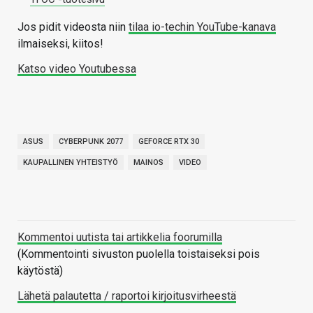
Jos pidit videosta niin
tilaa io-techin YouTube-kanava
ilmaiseksi, kiitos!
Katso video Youtubessa
ASUS
CYBERPUNK 2077
GEFORCE RTX 30
KAUPALLINEN YHTEISTYÖ
MAINOS
VIDEO
Kommentoi uutista tai artikkelia foorumilla
(Kommentointi sivuston puolella toistaiseksi pois
käytöstä)
Lähetä palautetta / raportoi kirjoitusvirheestä