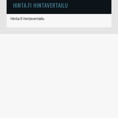
HINTA.FI HINTAVERTAILU
Hinta.fi hintavertailu