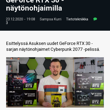
ARTIKKELIT
näytönohjaimilla
VIDEOT
23.12.2020 - 19:08
Sampsa Kurri
Tietotekniikka
3
TECHBBS
TIETOA
Esittelyssä Asuksen uudet GeForce RTX 30 -
HINTA.FI
sarjan näytönohjaimet Cyberpunk 2077 -pelissä.
KAUPPA
VAIHDA TEEMA
HAKU