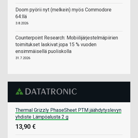
Doom pyörii nyt (melkein) myös Commodore
64:llä
3.8.2026
Counterpoint Research: Mobiilijärjestelmäpiirien
toimitukset laskivat jopa 15 % vuoden
ensimmäisellä puoliskolla
31.7.2026
Thermal Grizzly PhaseSheet PTM jäähdytyslevyn
yhdiste Lämpöalusta 2 g
13,90 €