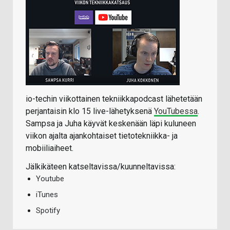
io-techin viikottainen tekniikkapodcast lähetetään
perjantaisin klo 15 live-lähetyksenä
YouTubessa
.
Sampsa ja Juha käyvät keskenään läpi kuluneen
viikon ajalta ajankohtaiset tietotekniikka- ja
mobiiliaiheet.
Jälkikäteen katseltavissa/kuunneltavissa:
Youtube
iTunes
Spotify