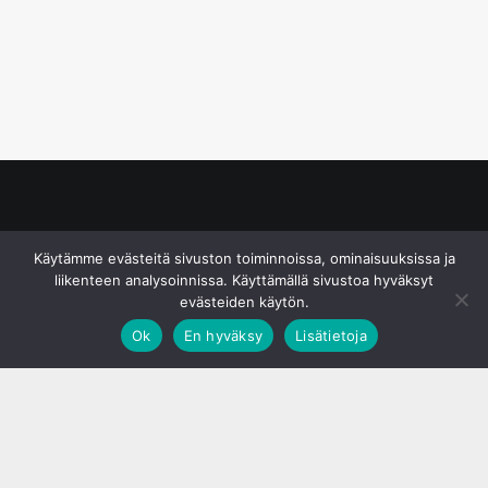
© S&J Media Oy
Käytämme evästeitä sivuston toiminnoissa, ominaisuuksissa ja
liikenteen analysoinnissa. Käyttämällä sivustoa hyväksyt
evästeiden käytön.
Ok
En hyväksy
Lisätietoja
;