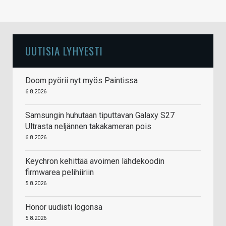
UUTISIA LYHYESTI
Doom pyörii nyt myös Paintissa
6.8.2026
Samsungin huhutaan tiputtavan Galaxy S27
Ultrasta neljännen takakameran pois
6.8.2026
Keychron kehittää avoimen lähdekoodin
firmwarea pelihiiriin
5.8.2026
Honor uudisti logonsa
5.8.2026