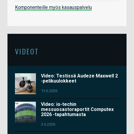
Komponenteille myös kasauspalvelu
VIDEOT
Video: Testissä Audeze Maxwell 2
-pelikuulokkeet
15.6.2026
Video: io-techin
messuosastoraportit Computex
2026 -tapahtumasta
3.6.2026