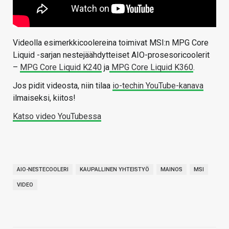
Videolla esimerkkicoolereina toimivat MSI:n MPG Core
Liquid -sarjan nestejäähdytteiset AIO-prosesoricoolerit
–
MPG Core Liquid K240
ja
MPG Core Liquid K360
.
Jos pidit videosta, niin tilaa
io-techin YouTube-kanava
ilmaiseksi, kiitos!
Katso video YouTubessa
AIO-NESTECOOLERI
KAUPALLINEN YHTEISTYÖ
MAINOS
MSI
VIDEO