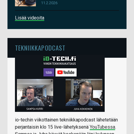
11.2.2026
Lisää videoita
TEKNIIKKAPODCAST
io-techin viikottainen tekniikkapodcast lähetetään
perjantaisin klo 15 live-lähetyksenä
YouTubessa
.