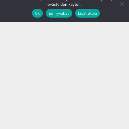
evästeiden käytön.
Ok
En hyväksy
Lisätietoja
;