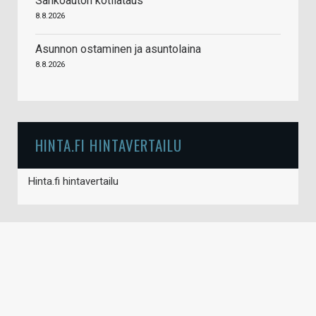
Sähköauton kotilataus
8.8.2026
Asunnon ostaminen ja asuntolaina
8.8.2026
HINTA.FI HINTAVERTAILU
Hinta.fi hintavertailu