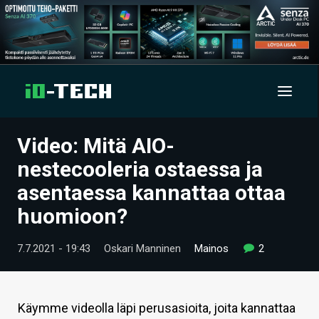
Video: Mitä AIO-
UUTISET
nestecooleria ostaessa ja
ARTIKKELIT
asentaessa kannattaa ottaa
huomioon?
VIDEOT
TECHBBS
7.7.2021 - 19:43
Oskari Manninen
Mainos
2
TIETOA
HINTA.FI
Käymme videolla läpi perusasioita, joita kannattaa