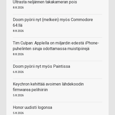
Ultrasta neljännen takakameran pois
8.8.2026
Doom pyörii nyt (melkein) myös Commodore
64:llä
8.8.2026
Tim Culpan: Applella on miljardin edestä iPhone-
puhelinten siruja odottamassa muistipiirejä
8.8.2026
Doom pyörii nyt myös Paintissa
6.8.2026
Keychron kehittää avoimen lähdekoodin
firmwarea pelihiiriin
5.8.2026
Honor uudisti logonsa
5.8.2026