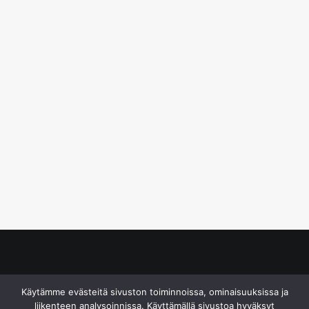
© S&J Media Oy
Käytämme evästeitä sivuston toiminnoissa, ominaisuuksissa ja
liikenteen analysoinnissa. Käyttämällä sivustoa hyväksyt