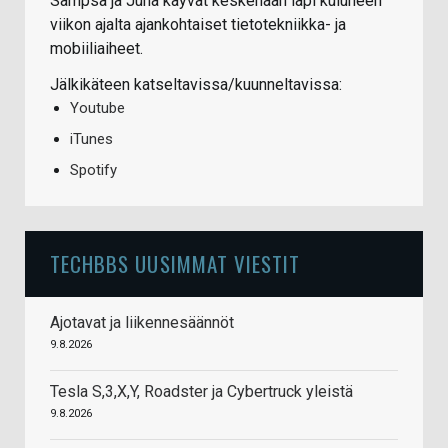
Sampsa ja Juha käyvät keskenään läpi kuluneen
viikon ajalta ajankohtaiset tietotekniikka- ja
mobiiliaiheet.
Jälkikäteen katseltavissa/kuunneltavissa:
Youtube
iTunes
Spotify
TECHBBS UUSIMMAT VIESTIT
Ajotavat ja liikennesäännöt
9.8.2026
Tesla S,3,X,Y, Roadster ja Cybertruck yleistä
9.8.2026