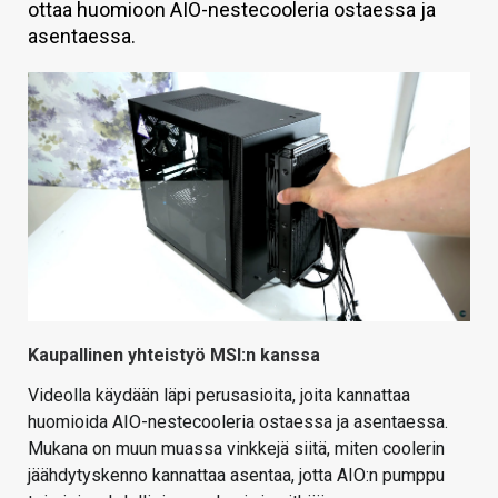
ottaa huomioon AIO-nestecooleria ostaessa ja
KAUPPA
asentaessa.
VAIHDA TEEMA
HAKU
Kaupallinen yhteistyö MSI:n kanssa
Videolla käydään läpi perusasioita, joita kannattaa
huomioida AIO-nestecooleria ostaessa ja asentaessa.
Mukana on muun muassa vinkkejä siitä, miten coolerin
jäähdytyskenno kannattaa asentaa, jotta AIO:n pumppu