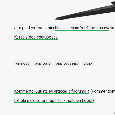
Jos pidit videosta niin
tilaa io-techin YouTube-kanava
ilm
Katso video Youtubessa
ONEPLUS
ONEPLUS 9
ONEPLUS 9 PRO
VIDEO
Kommentoi uutista tai artikkelia foorumilla
(Kommentointi 
Lähetä palautetta / raportoi kirjoitusvirheestä