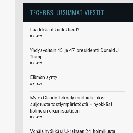
TECHBBS UUSIMMAT VIESTIT
Laadukkaat kuulokkeet?
8.8.2026
Yhdysvaltain 45. ja 47. presidentti Donald J.
Trump
8.8.2026
Elämän synty
8.8.2026
Myös Claude-tekoäly murtautui ulos
suljetusta testiympäristöstä – hyökkäsi
kolmeen organisaatioon
8.8.2026
Venäjä hyökkäsi Ukrainaan 24. helmikuuta