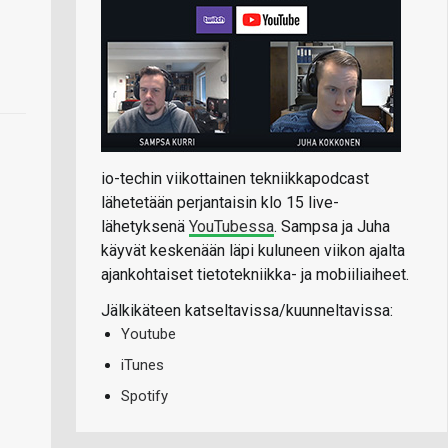
io-techin viikottainen tekniikkapodcast
lähetetään perjantaisin klo 15 live-
lähetyksenä
YouTubessa
. Sampsa ja Juha
käyvät keskenään läpi kuluneen viikon ajalta
ajankohtaiset tietotekniikka- ja mobiiliaiheet.
Jälkikäteen katseltavissa/kuunneltavissa:
Youtube
iTunes
Spotify