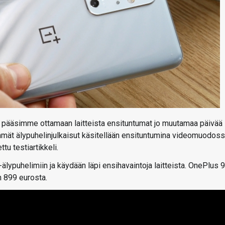
a pääsimme ottamaan laitteista ensituntumat jo muutamaa päivää
mät älypuhelinjulkaisut käsitellään ensituntumina videomuodoss
ttu testiartikkeli.
älypuhelimiin ja käydään läpi ensihavaintoja laitteista. OnePlus 9
n 899 eurosta.