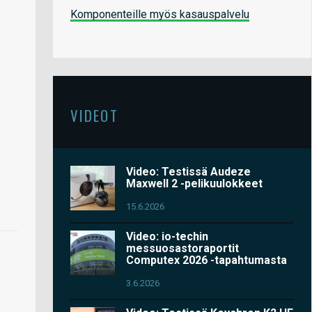
Komponenteille myös kasauspalvelu
VIDEOT
Video: Testissä Audeze
Maxwell 2 -pelikuulokkeet
15.6.2026
Video: io-techin
messuosastoraportit
Computex 2026 -tapahtumasta
3.6.2026