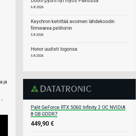
Doom pyörii nyt myös Paintissa
6.8.2026
Keychron kehittää avoimen lähdekoodin
firmwarea pelihiiriin
5.8.2026
Honor uudisti logonsa
5.8.2026
a ja
 -
Palit GeForce RTX 5060 Infinity 2 OC NVIDIA
8 GB GDDR7
449,90 €