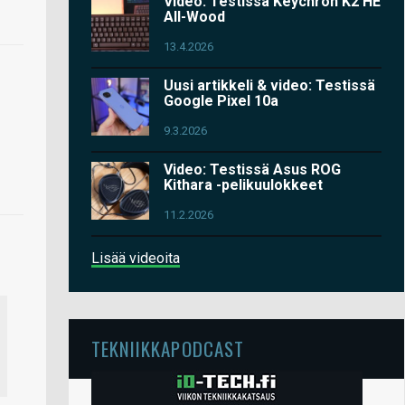
Video: Testissä Keychron K2 HE
All-Wood
13.4.2026
Uusi artikkeli & video: Testissä
Google Pixel 10a
9.3.2026
Video: Testissä Asus ROG
Kithara -pelikuulokkeet
11.2.2026
Lisää videoita
TEKNIIKKAPODCAST