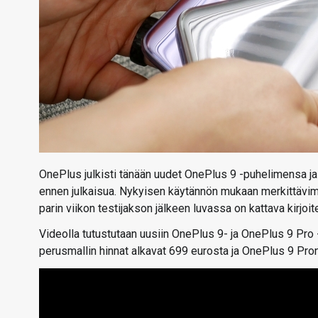
OnePlus julkisti tänään uudet OnePlus 9 -puhelimensa j
ennen julkaisua. Nykyisen käytännön mukaan merkittävim
parin viikon testijakson jälkeen luvassa on kattava kirjoite
Videolla tutustutaan uusiin OnePlus 9- ja OnePlus 9 Pro -
perusmallin hinnat alkavat 699 eurosta ja OnePlus 9 Pro