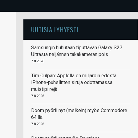
UUTISIA LYHYESTI
Samsungin huhutaan tiputtavan Galaxy S27
Ultrasta neljännen takakameran pois
7.8.2026
Tim Culpan: Applella on miljardin edestä
iPhone-puhelinten siruja odottamassa
muistipiirejä
7.8.2026
Doom pyörii nyt (melkein) myös Commodore
64:llä
7.8.2026