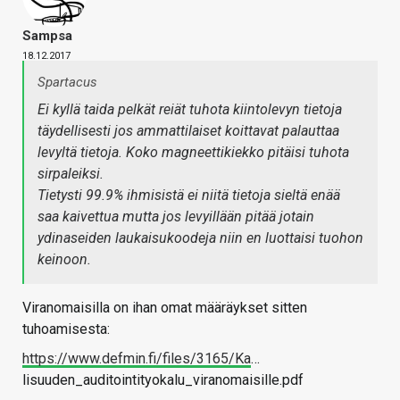
Sampsa
18.12.2017
Spartacus
Ei kyllä taida pelkät reiät tuhota kiintolevyn tietoja
täydellisesti jos ammattilaiset koittavat palauttaa
levyltä tietoja. Koko magneettikiekko pitäisi tuhota
sirpaleiksi.
Tietysti 99.9% ihmisistä ei niitä tietoja sieltä enää
saa kaivettua mutta jos levyillään pitää jotain
ydinaseiden laukaisukoodeja niin en luottaisi tuohon
keinoon.
Viranomaisilla on ihan omat määräykset sitten
tuhoamisesta:
https://www.defmin.fi/files/3165/Ka
…
lisuuden_auditointityokalu_viranomaisille.pdf