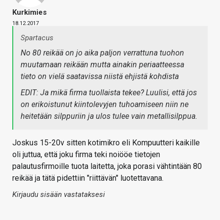
Kurkimies
18.12.2017
Spartacus
No 80 reikää on jo aika paljon verrattuna tuohon
muutamaan reikään mutta ainakin periaatteessa
tieto on vielä saatavissa niistä ehjistä kohdista
EDIT: Ja mikä firma tuollaista tekee? Luulisi, että jos
on erikoistunut kiintolevyjen tuhoamiseen niin ne
heitetään silppuriin ja ulos tulee vain metallisilppua.
Joskus 15-20v sitten kotimikro eli Kompuutteri kaikille
oli juttua, että joku firma teki noiööe tietojen
palautusfirmoille tuota laitetta, joka porasi vähtintään 80
reikää ja tätä pidettiin "riittävän" luotettavana.
Kirjaudu sisään vastataksesi