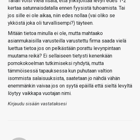
Tähän voisi vielä lisätä, että ylikirjoittaa levyn edes 1-2
kertaa satunnaisdatalla ennen fyysistä tuhoamista. Tai
jos sille ei ole aikaa, niin edes nollaa (vai oliko se
ykköstä joka oli turvallisempi?) täyteen.
Mitään tietoa minulla ei ole, mutta mahtaako
asianmukaisilla varusteilla varustettu firma saada vielä
luettua tietoa jos on pelkästään porattu levynpintaan
muutama reikä? Ei sellaiseen tietysti kenenkään
pornokokoelman tutkimiseksi ryhdytä, mutta
tämmöisessä tapauksessa kun puhutaan valtion
isommista salaisuuksista, saatetaan jo nähdä vähän
enemmänkin vaivaa jos on syytä epäillä että sieltä levyltä
löytyy vaikkapa vuotajan nimi.
Kirjaudu sisään vastataksesi