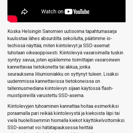
Koska Helsingin Sanomien uutisoima tapahtumasarja
kuulostaa lähes absurdilta sekoilulta, päätimme io-
techissä näyttää, miten kiintolevyt ja SSD-asemat
tuhotaan oikeaoppisesti. Kiintolevyä vasaroimalla tuskin
syntyy savua, joten epäilemme toimittajan vasaroineen
kannettavaa tietokonetta tai akkua, jonka
seurauksena litiumioniakku on syttynyt tuleen. Lisäksi
uudemmissa kannettavissa tietokoneissa on
tallennusmediana kiintolevyn sijaan käytössä flash-
muistipiireillä varustettu SSD-asema.
Kiintolevyjen tuhoaminen kannattaa hoitaa esimerkiksi
poraamalla pari reikää kiintolevystä ja kiekoista läpi tai
vielä huolellisemmin hiomalla kiekot käyttökelvottomiksi.
SSD-asemat voi hätätapauksessa heittää