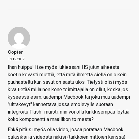
Copter
18.12.2017
Ihan huippu! Itse myös lukiessani HS jutun aiheesta
koetin kovasti miettiä, että mitä ihmettä siellä on oikein
puuhasteltu kun savut on saatu ulos. Tietysti olisi myös
kiva tietää millainen kone toimittajalla on ollut, koska jos
kyseessä esim. uudempi Macbook tai joku muu uudempi
"ultrakevyt" kannettava jossa emolevylle suoraan
integroitu Flash -muisti, niin voi olla kinkkisempää löytää
koko komponenttia maallikon toimesta?
Ehkä pitäisi myös olla video, jossa porataan Macbook
palasiksi ja videosta näkisi (tarkkojen mittojen kanssa)