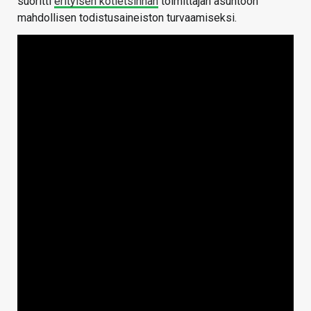
suoritti
erityisen kotietsinnän
toimittajan asuntoon
mahdollisen todistusaineiston turvaamiseksi.