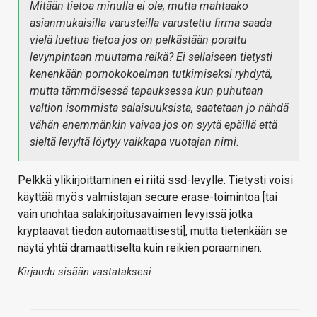
Mitään tietoa minulla ei ole, mutta mahtaako
asianmukaisilla varusteilla varustettu firma saada
vielä luettua tietoa jos on pelkästään porattu
levynpintaan muutama reikä? Ei sellaiseen tietysti
kenenkään pornokokoelman tutkimiseksi ryhdytä,
mutta tämmöisessä tapauksessa kun puhutaan
valtion isommista salaisuuksista, saatetaan jo nähdä
vähän enemmänkin vaivaa jos on syytä epäillä että
sieltä levyltä löytyy vaikkapa vuotajan nimi.
Pelkkä ylikirjoittaminen ei riitä ssd-levylle. Tietysti voisi
käyttää myös valmistajan secure erase-toimintoa [tai
vain unohtaa salakirjoitusavaimen levyissä jotka
kryptaavat tiedon automaattisesti], mutta tietenkään se
näytä yhtä dramaattiselta kuin reikien poraaminen.
Kirjaudu sisään vastataksesi