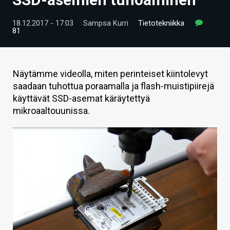
ARTIKKELIT
18.12.2017 - 17:03
Sampsa Kurri
Tietotekniikka
81
VIDEOT
TECHBBS
Näytämme videolla, miten perinteiset kiintolevyt
TIETOA
saadaan tuhottua poraamalla ja flash-muistipiirejä
käyttävät SSD-asemat käräytettyä
HINTA.FI
mikroaaltouunissa.
KAUPPA
VAIHDA TEEMA
HAKU