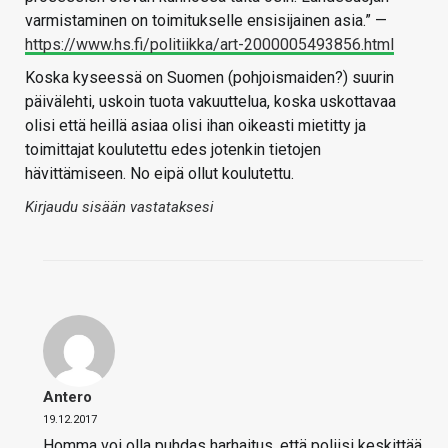
varmistaminen on toimitukselle ensisijainen asia.” —
https://www.hs.fi/politiikka/art-2000005493856.html
Koska kyseessä on Suomen (pohjoismaiden?) suurin
päivälehti, uskoin tuota vakuuttelua, koska uskottavaa
olisi että heillä asiaa olisi ihan oikeasti mietitty ja
toimittajat koulutettu edes jotenkin tietojen
hävittämiseen. No eipä ollut koulutettu.
Kirjaudu sisään vastataksesi
Antero
19.12.2017
Homma voi olla puhdas harhaitus, että poliisi keskittää