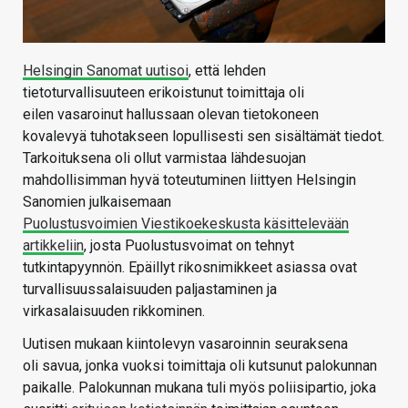
Helsingin Sanomat uutisoi
, että lehden
tietoturvallisuuteen erikoistunut toimittaja oli
eilen vasaroinut hallussaan olevan tietokoneen
kovalevyä tuhotakseen lopullisesti sen sisältämät tiedot.
Tarkoituksena oli ollut varmistaa lähdesuojan
mahdollisimman hyvä toteutuminen liittyen Helsingin
Sanomien julkaisemaan
Puolustusvoimien Viestikoekeskusta käsittelevään
artikkeliin
, josta Puolustusvoimat on tehnyt
tutkintapyynnön. Epäillyt rikosnimikkeet asiassa ovat
turvallisuussalaisuuden paljastaminen ja
virkasalaisuuden rikkominen.
Uutisen mukaan kiintolevyn vasaroinnin seuraksena
oli savua, jonka vuoksi toimittaja oli kutsunut palokunnan
paikalle. Palokunnan mukana tuli myös poliisipartio, joka