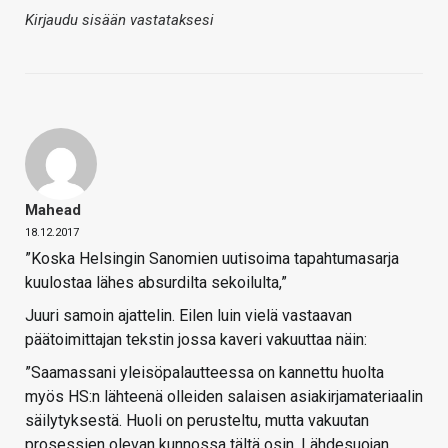
Kirjaudu sisään vastataksesi
Mahead
18.12.2017
”Koska Helsingin Sanomien uutisoima tapahtumasarja
kuulostaa lähes absurdilta sekoilulta,”
Juuri samoin ajattelin. Eilen luin vielä vastaavan
päätoimittajan tekstin jossa kaveri vakuuttaa näin:
”Saamassani yleisöpalautteessa on kannettu huolta
myös HS:n lähteenä olleiden salaisen asiakirjamateriaalin
säilytyksestä. Huoli on perusteltu, mutta vakuutan
prosessien olevan kunnossa tältä osin. Lähdesuojan