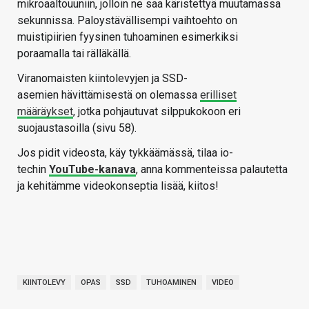
mikroaaltouuniin, jolloin ne saa käristettyä muutamassa
sekunnissa. Paloystävällisempi vaihtoehto on
muistipiirien fyysinen tuhoaminen esimerkiksi
poraamalla tai rälläkällä.
Viranomaisten kiintolevyjen ja SSD-
asemien hävittämisestä on olemassa
erilliset
määräykset
, jotka pohjautuvat silppukokoon eri
suojaustasoilla (sivu 58).
Jos pidit videosta, käy tykkäämässä, tilaa io-
techin
YouTube-kanava
, anna kommenteissa palautetta
ja kehitämme videokonseptia lisää, kiitos!
KIINTOLEVY
OPAS
SSD
TUHOAMINEN
VIDEO