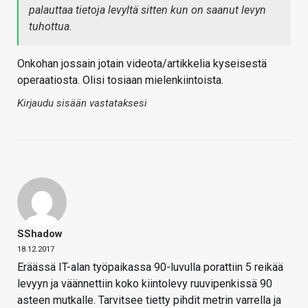
palauttaa tietoja levyltä sitten kun on saanut levyn
tuhottua.
Onkohan jossain jotain videota/artikkelia kyseisestä
operaatiosta. Olisi tosiaan mielenkiintoista.
Kirjaudu sisään vastataksesi
SShadow
18.12.2017
Eräässä IT-alan työpaikassa 90-luvulla porattiin 5 reikää
levyyn ja väännettiin koko kiintolevy ruuvipenkissä 90
asteen mutkalle. Tarvitsee tietty pihdit metrin varrella ja