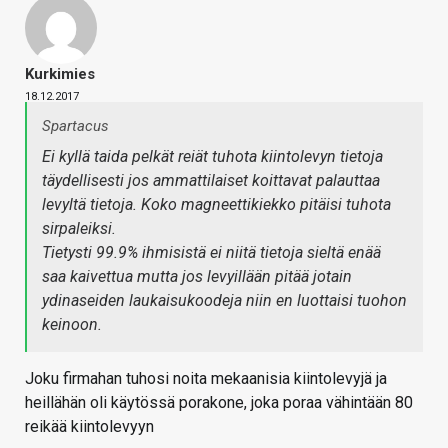
Kurkimies
18.12.2017
Spartacus
Ei kyllä taida pelkät reiät tuhota kiintolevyn tietoja
täydellisesti jos ammattilaiset koittavat palauttaa
levyltä tietoja. Koko magneettikiekko pitäisi tuhota
sirpaleiksi.
Tietysti 99.9% ihmisistä ei niitä tietoja sieltä enää
saa kaivettua mutta jos levyillään pitää jotain
ydinaseiden laukaisukoodeja niin en luottaisi tuohon
keinoon.
Joku firmahan tuhosi noita mekaanisia kiintolevyjä ja
heillähän oli käytössä porakone, joka poraa vähintään 80
reikää kiintolevyyn