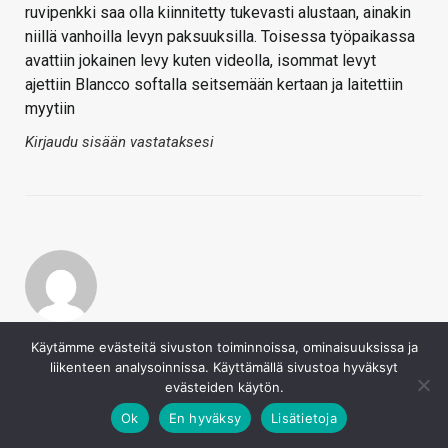
ruvipenkki saa olla kiinnitetty tukevasti alustaan, ainakin
niillä vanhoilla levyn paksuuksilla. Toisessa työpaikassa
avattiin jokainen levy kuten videolla, isommat levyt
ajettiin Blancco softalla seitsemään kertaan ja laitettiin
myytiin
Kirjaudu sisään vastataksesi
Tomak89
Käytämme evästeitä sivuston toiminnoissa, ominaisuuksissa ja
18.12.2017
liikenteen analysoinnissa. Käyttämällä sivustoa hyväksyt
Nyt oli kyllä ajankohtainen uutinen! Kiitos päivän
evästeiden käytön.
nauruista. :rofl:
Ok
En hyväksy
Lisätietoja
Kirjaudu sisään vastataksesi