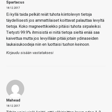
Spartacus
18.12.2017
Ei kyllä taida pelkät reiät tuhota kiintolevyn tietoja
täydellisesti jos ammattilaiset koittavat palauttaa levyltä
tietoja. Koko magneettikiekko pitäisi tuhota sirpaleiksi.
Tietysti 99.9% ihmisistä ei niitä tietoja sieltä enää saa
kaivettua mutta jos levyillään pitää jotain ydinaseiden
laukaisukoodeja niin en luottaisi tuohon keinoon.
Kirjaudu sisään vastataksesi
Mahead
18.12.2017