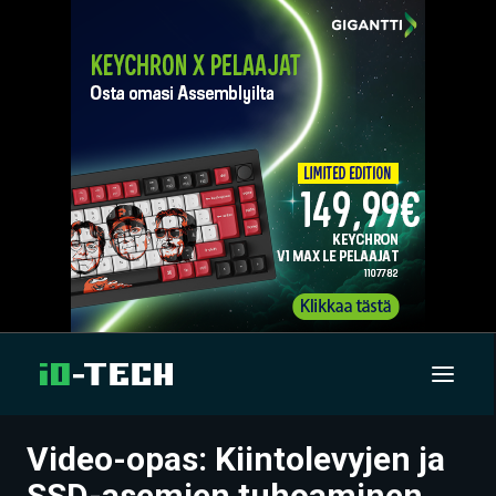
Video-opas: Kiintolevyjen ja
UUTISET
SSD-asemien tuhoaminen