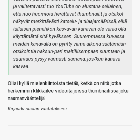
ja valitettavasti tuo YouTube on alustana sellainen,
että nuo huomiota herättävät thumbnailit ja otsikot
näkyvät merkittävästi katselu- ja tilaajamäärissä, eikä
tällaisen pienehkön kasvavan kanavan ole varaa olla
käyttämättä sitä hyväkseen. Suuremmassa kuvassa
meidän kanavalla on pyritty viime aikona säätämään
otsikointia naksun-pari maltillisempaan suuntaan ja
suuntaus pysyy varmasti samana, jos/kun kanava
kasvaa.
Olisi kyllä mielenkiintoista tietää, ketkä on niitä jotka
herkemmin klikkailee videoita joissa thumbnailissa joku
naamanvääntelijä.
Kirjaudu sisään vastataksesi