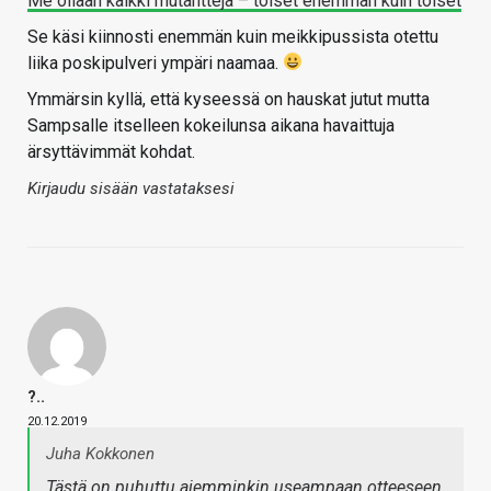
Me ollaan kaikki mutantteja – toiset enemmän kuin toiset
Se käsi kiinnosti enemmän kuin meikkipussista otettu
liika poskipulveri ympäri naamaa.
Ymmärsin kyllä, että kyseessä on hauskat jutut mutta
Sampsalle itselleen kokeilunsa aikana havaittuja
ärsyttävimmät kohdat.
Kirjaudu sisään vastataksesi
?..
20.12.2019
Juha Kokkonen
Tästä on puhuttu aiemminkin useampaan otteeseen