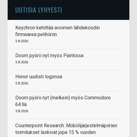
UUTISIA LYHYESTI
Keychron kehittää avoimen lähdekoodin
firmwarea pelihiiriin
5.8.2026
Doom pyörii nyt myös Paintissa
5.8.2026
Honor uudisti logonsa
5.8.2026
Doom pyörii nyt (melkein) myös Commodore
64:llä
3.8.2026
Counterpoint Research: Mobiilijärjestelmäpiirien
toimitukset laskivat jopa 15 % vuoden