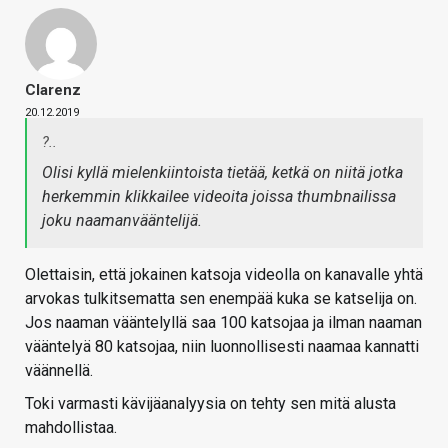
Clarenz
20.12.2019
?..
Olisi kyllä mielenkiintoista tietää, ketkä on niitä jotka
herkemmin klikkailee videoita joissa thumbnailissa
joku naamanvääntelijä.
Olettaisin, että jokainen katsoja videolla on kanavalle yhtä
arvokas tulkitsematta sen enempää kuka se katselija on.
Jos naaman vääntelyllä saa 100 katsojaa ja ilman naaman
vääntelyä 80 katsojaa, niin luonnollisesti naamaa kannatti
väännellä.
Toki varmasti kävijäanalyysia on tehty sen mitä alusta
mahdollistaa.