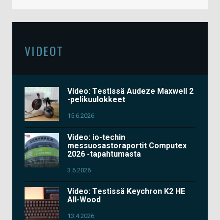
VIDEOT
Video: Testissä Audeze Maxwell 2
-pelikuulokkeet
15.6.2026
Video: io-techin
messuosastoraportit Computex
2026 -tapahtumasta
3.6.2026
Video: Testissä Keychron K2 HE
All-Wood
13.4.2026