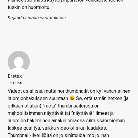
tuskin on huomioitu.
Kirjaudu sisään vastataksesi
Eretux
18.12.2019
Videot asiallisia, mutta noi thumbnailit on kyl vähän siihen
huomionhakuiseen suuntaan
Se, että tämän hetken (ja
pitkään ollutkin) ”meta” thumbnaaileissa on
mahdollisimman näyttävät tai ”näyttävät” ilmeet ja
huomion hakeminen ainakin omassa silmissäni hieman
laskee qualitya, vaikka video olisikin laadukas.
Thumbnail-ilveilijöitä on jo sinätuuba imo jo ihan