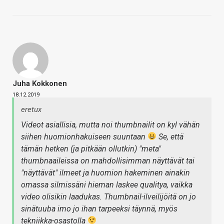
Juha Kokkonen
18.12.2019
eretux
Videot asiallisia, mutta noi thumbnailit on kyl vähän
siihen huomionhakuiseen suuntaan
Se, että
tämän hetken (ja pitkään ollutkin) "meta"
thumbnaaileissa on mahdollisimman näyttävät tai
"näyttävät" ilmeet ja huomion hakeminen ainakin
omassa silmissäni hieman laskee qualitya, vaikka
video olisikin laadukas. Thumbnail-ilveilijöitä on jo
sinätuuba imo jo ihan tarpeeksi täynnä, myös
tekniikka-osastolla