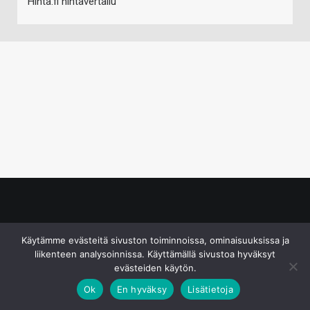
Hinta.fi hintavertailu
© S&J Media Oy
Käytämme evästeitä sivuston toiminnoissa, ominaisuuksissa ja
liikenteen analysoinnissa. Käyttämällä sivustoa hyväksyt
evästeiden käytön.
Ok
En hyväksy
Lisätietoja