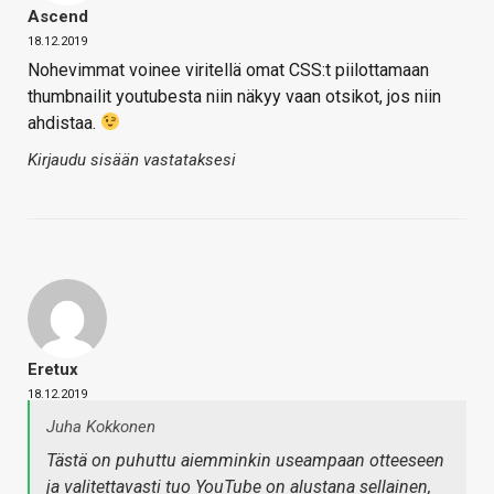
Ascend
18.12.2019
Nohevimmat voinee viritellä omat CSS:t piilottamaan
thumbnailit youtubesta niin näkyy vaan otsikot, jos niin
ahdistaa.
Kirjaudu sisään vastataksesi
Eretux
18.12.2019
Juha Kokkonen
Tästä on puhuttu aiemminkin useampaan otteeseen
ja valitettavasti tuo YouTube on alustana sellainen,