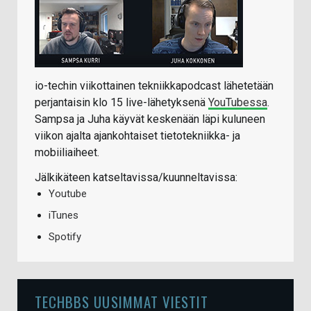
io-techin viikottainen tekniikkapodcast lähetetään
perjantaisin klo 15 live-lähetyksenä
YouTubessa
.
Sampsa ja Juha käyvät keskenään läpi kuluneen
viikon ajalta ajankohtaiset tietotekniikka- ja
mobiiliaiheet.
Jälkikäteen katseltavissa/kuunneltavissa:
Youtube
iTunes
Spotify
TECHBBS UUSIMMAT VIESTIT