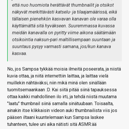
että nuo huomiota herättävät thumbnailit ja otsikot
näkyvät merkittävästi katselu- ja tilaajamäärissä, eikä
tällaisen pienehkön kasvavan kanavan ole varaa olla
käyttämättä sitä hyväkseen. Suuremmassa kuvassa
meidän kanavalla on pyritty viime aikona säätämään
otsikointia naksun-pari maltillisempaan suuntaan ja
suuntaus pysyy varmasti samana, jos/kun kanava
kasvaa.
No, jos Sampsa tykkää moisia ilmeitä poseerata, ja niistä
kuvia ottaa, ja niitä internettiin laittaa, ja laittaa vielä
muillekin nähtäväksi, niin mikä minä olen sinällään
tuomitsemaankaan :D. Kai siitä pitää siinä tapauksessa
ottaa kaikki mahdollinen ilo irti, ja tehdä niistä muutama
"laatu" thumbnail siinä samalla sinätuubaan. Toisaalta,
ainakin itse klikkaisin videon auki thumbnailista viis jos
pääsen iltaani kuuntelemaan kun Sampsa laskee
tuhanteen, tulee uni aika nätisti sitä ASMR:ää