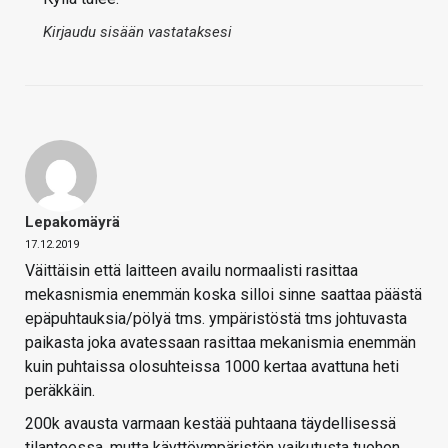
Kirjaudu sisään vastataksesi
Lepakomäyrä
17.12.2019
Väittäisin että laitteen availu normaalisti rasittaa
mekasnismia enemmän koska silloi sinne saattaa päästä
epäpuhtauksia/pölyä tms. ympäristöstä tms johtuvasta
paikasta joka avatessaan rasittaa mekanismia enemmän
kuin puhtaissa olosuhteissa 1000 kertaa avattuna heti
peräkkäin.
200k avausta varmaan kestää puhtaana täydellisessä
tilanteessa, mutta käyttöympäristön vaikutusta tuohon