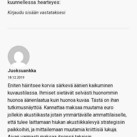
kuunnellessa :hearteyes:
Kirjaudu sisään vastataksesi
Juoksuankka
18.12.2019
Eniten häiritsee korvia särkevä äänien kaikuminen
kuvaustilassa. Ihmiset sietävät selvästi huonommin
huonoa äänenlaatua kuin huonoa kuvaa. Tästä on ihan
tutkimusnäyttöä. Kannattaa maksaa muutama euro
jollekin akustiikasta jotain ymmärtävälle ammattilaiselle,
että tulee laittamaan hiukan akustiikkalevyä strategisiin
paikkoihin, ja mittailemaan muutamia kriittisiä lukuja.
Aivan varmasti maksaa itsensä takaisin.