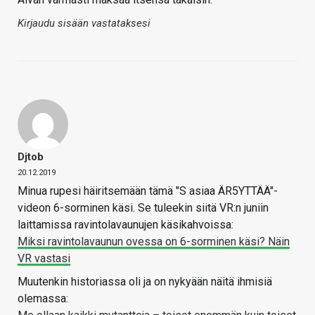
Kirjaudu sisään vastataksesi
Djtob
20.12.2019
Minua rupesi häiritsemään tämä "S asiaa ÄR5YTTÄÄ"-
videon 6-sorminen käsi. Se tuleekin siitä VR:n juniin
laittamissa ravintolavaunujen käsikahvoissa:
Miksi ravintolavaunun ovessa on 6-sorminen käsi? Näin
VR vastasi
Muutenkin historiassa oli ja on nykyään näitä ihmisiä
olemassa: