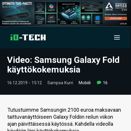
Video: Samsung Galaxy Fold
UUTISET
käyttökokemuksia
ARTIKKELIT
16.12.2019 - 15:12
Sampsa Kurri
Mobiili
16
VIDEOT
TECHBBS
Tutustuimme Samsungin 2100 euroa maksavaan
TIETOA
taittuvanäyttöiseen Galaxy Foldiin reilun viikon
ajan päivittäisessä käytössä. Kahdella videolla
HINTA.FI
käydään läpi käyttökokemuksia.