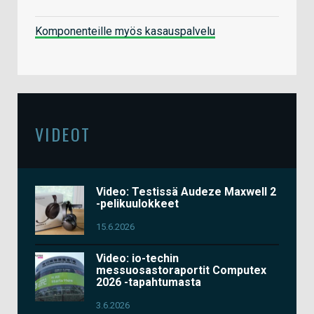
Komponenteille myös kasauspalvelu
VIDEOT
Video: Testissä Audeze Maxwell 2
-pelikuulokkeet
15.6.2026
Video: io-techin
messuosastoraportit Computex
2026 -tapahtumasta
3.6.2026