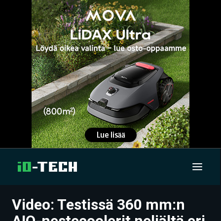
Video: Testissä 360 mm:n
UUTISET
AIO-nestecoolerit neljältä eri