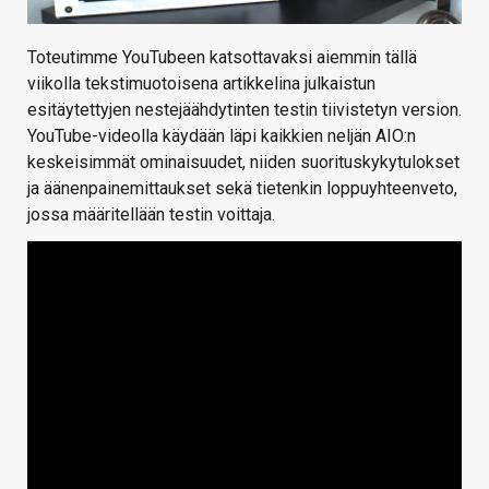
Toteutimme YouTubeen katsottavaksi aiemmin tällä
viikolla tekstimuotoisena artikkelina julkaistun
esitäytettyjen nestejäähdytinten testin tiivistetyn version.
YouTube-videolla käydään läpi kaikkien neljän AIO:n
keskeisimmät ominaisuudet, niiden suorituskykytulokset
ja äänenpainemittaukset sekä tietenkin loppuyhteenveto,
jossa määritellään testin voittaja.