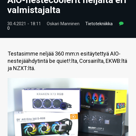
ARTIKKELIT
valmistajalta
VIDEOT
30.4.2021 - 18:11
Oskari Manninen
Tietotekniikka
0
TECHBBS
TIETOA
Testasimme neljää 360 mm:n esitäytettyä AIO-
HINTA.FI
nestejäähdytintä be quiet!:lta, Corsairilta, EKWB:ltä
ja NZXT:ltä.
KAUPPA
VAIHDA TEEMA
HAKU