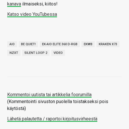
kanava
ilmaiseksi, kiitos!
Katso video YouTubessa
AIO
BE QUIET!
EK-AIO ELITE 360 D-RGB
EKWB
KRAKEN X73
NZXT
SILENT LOOP 2
VIDEO
Kommentoi uutista tai artikkelia foorumilla
(Kommentointi sivuston puolella toistakseksi pois
käytöstä)
Lähetä palautetta / raportoi kirjoitusvirheestä