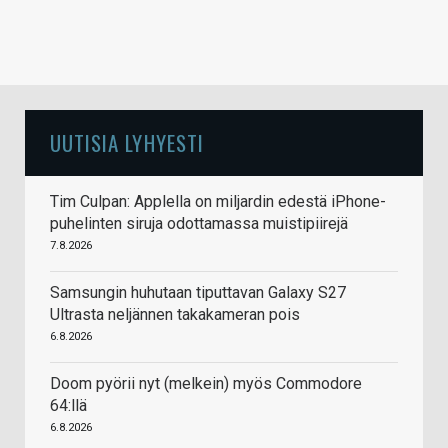
UUTISIA LYHYESTI
Tim Culpan: Applella on miljardin edestä iPhone-
puhelinten siruja odottamassa muistipiirejä
7.8.2026
Samsungin huhutaan tiputtavan Galaxy S27
Ultrasta neljännen takakameran pois
6.8.2026
Doom pyörii nyt (melkein) myös Commodore
64:llä
6.8.2026