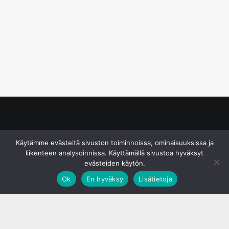
© S&J Media Oy
Käytämme evästeitä sivuston toiminnoissa, ominaisuuksissa ja
liikenteen analysoinnissa. Käyttämällä sivustoa hyväksyt
evästeiden käytön.
Ok
En hyväksy
Lisätietoja
;