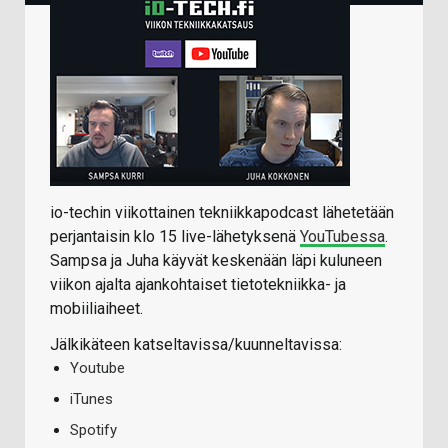
io-techin viikottainen tekniikkapodcast lähetetään
perjantaisin klo 15 live-lähetyksenä
YouTubessa
.
Sampsa ja Juha käyvät keskenään läpi kuluneen
viikon ajalta ajankohtaiset tietotekniikka- ja
mobiiliaiheet.
Jälkikäteen katseltavissa/kuunneltavissa:
Youtube
iTunes
Spotify