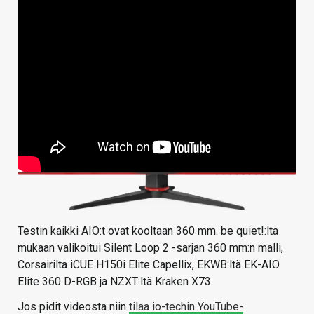
Testin kaikki AIO:t ovat kooltaan 360 mm. be quiet!:lta
mukaan valikoitui Silent Loop 2 -sarjan 360 mm:n malli,
Corsairilta iCUE H150i Elite Capellix, EKWB:ltä EK-AIO
Elite 360 D-RGB ja NZXT:ltä Kraken X73.
Jos pidit videosta niin
tilaa io-techin YouTube-