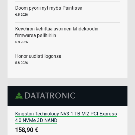
Doom pyörii nyt myös Paintissa
6.8.2026
Keychron kehittää avoimen lähdekoodin
firmwarea pelihiiriin
5.8.2026
Honor uudisti logonsa
5.8.2026
Kingston Technology NV3 1 TB M.2 PCI Express
4.0 NVMe 3D NAND
158,90 €