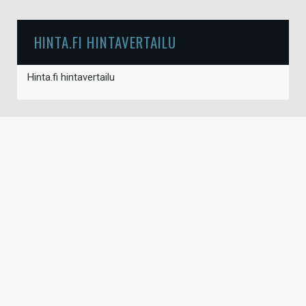
HINTA.FI HINTAVERTAILU
Hinta.fi hintavertailu