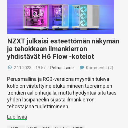
NZXT julkaisi esteettömän näkymän
ja tehokkaan ilmankierron
yhdistävät H6 Flow -kotelot
2.11.2023 - 19:57
/
Petrus Laine
Kommentit (2)
Perusmallina ja RGB-versiona myyntiin tuleva
kotio on viistettyine etukulmineen tuoreimpien
trendien aallonharjalla, mutta hyödyntää sitä taas
yhden lasipaneelin sijasta ilmankierron
tehostajana tuulettimineen.
Lue lisää