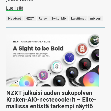
Lue lisää
Headset
NZXT
Relay
SwitchMix
kaiuttimet
mikseri
NZXT julkaisi uuden sukupolven
Kraken-AIO-nestecoolerit – Elite-
mallissa entistä tarkempi näyttö