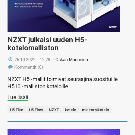
NZXT julkaisi uuden H5-
kotelomalliston
26.10.2022 - 12:28
/
Oskari Manninen
Kommentit (0)
NZXT H5 -mallit toimivat seuraajina suosituille
H510 -malliston koteloille.
Lue lisää
H5 Elite
H5 Flow
NZXT
kotelo
miditornikotelo