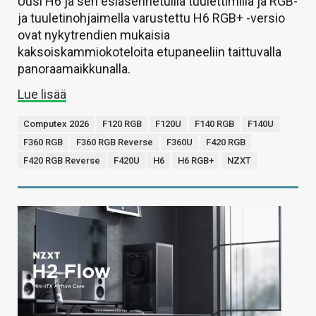
Uusi H6 ja sen esiasennetuilla tuulettimilla ja RGB-
ja tuuletinohjaimella varustettu H6 RGB+ -versio
ovat nykytrendien mukaisia
kaksoiskammiokoteloita etupaneeliin taittuvalla
panoraamaikkunalla.
Lue lisää
Computex 2026
F120 RGB
F120U
F140 RGB
F140U
F360 RGB
F360 RGB Reverse
F360U
F420 RGB
F420 RGB Reverse
F420U
H6
H6 RGB+
NZXT