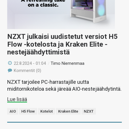
NZXT julkaisi uudistetut versiot H5
Flow -kotelosta ja Kraken Elite -
nestejäähdyttimistä
22.8.2024 - 01:04
/
Timo Niemenmaa
Kommentit (0)
NZXT tarjoilee PC-harrastajille uutta
miditornikoteloa sekä järeää AIO-nestejäähdytintä.
Lue lisää
AIO
H5 Flow
Kotelot
Kraken Elite
NZXT