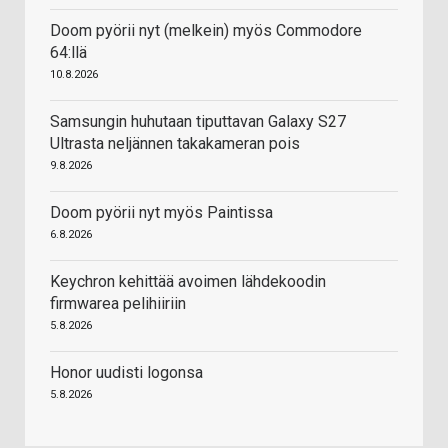
Doom pyörii nyt (melkein) myös Commodore
64:llä
10.8.2026
Samsungin huhutaan tiputtavan Galaxy S27
Ultrasta neljännen takakameran pois
9.8.2026
Doom pyörii nyt myös Paintissa
6.8.2026
Keychron kehittää avoimen lähdekoodin
firmwarea pelihiiriin
5.8.2026
Honor uudisti logonsa
5.8.2026