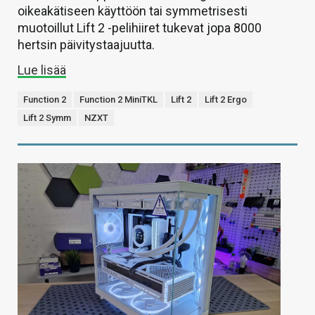
oikeakätiseen käyttöön tai symmetrisesti
muotoillut Lift 2 -pelihiiret tukevat jopa 8000
hertsin päivitystaajuutta.
Lue lisää
Function 2
Function 2 MiniTKL
Lift 2
Lift 2 Ergo
Lift 2 Symm
NZXT