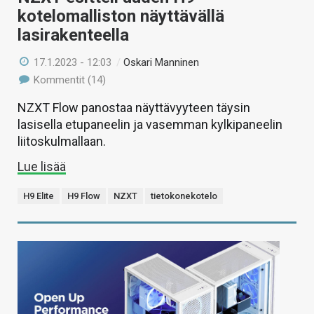
kotelomalliston näyttävällä
lasirakenteella
17.1.2023 - 12:03
/
Oskari Manninen
Kommentit (14)
NZXT Flow panostaa näyttävyyteen täysin
lasisella etupaneelin ja vasemman kylkipaneelin
liitoskulmallaan.
Lue lisää
H9 Elite
H9 Flow
NZXT
tietokonekotelo