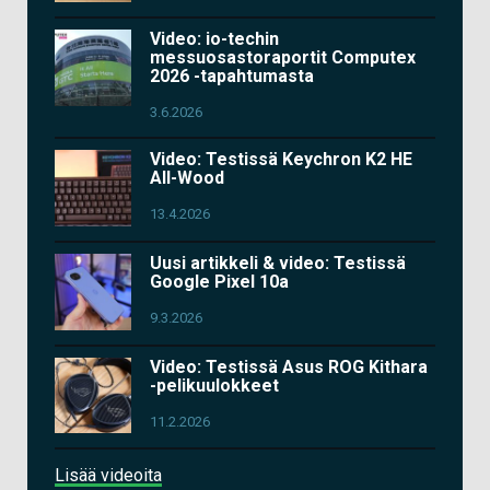
Video: io-techin
messuosastoraportit Computex
2026 -tapahtumasta
3.6.2026
Video: Testissä Keychron K2 HE
All-Wood
13.4.2026
Uusi artikkeli & video: Testissä
Google Pixel 10a
9.3.2026
Video: Testissä Asus ROG Kithara
-pelikuulokkeet
11.2.2026
Lisää videoita