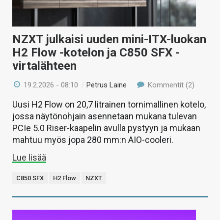
NZXT julkaisi uuden mini-ITX-luokan
H2 Flow -kotelon ja C850 SFX -
virtalähteen
19.2.2026 - 08:10
/
Petrus Laine
Kommentit (2)
Uusi H2 Flow on 20,7 litrainen tornimallinen kotelo,
jossa näytönohjain asennetaan mukana tulevan
PCIe 5.0 Riser-kaapelin avulla pystyyn ja mukaan
mahtuu myös jopa 280 mm:n AIO-cooleri.
Lue lisää
C850 SFX
H2 Flow
NZXT