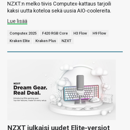
NZXT:n melko tiivis Computex-kattaus tarjoili
kaksi uutta koteloa sekä uusia AIO-coolereita.
Lue lisää
Computex 2025
F420 RGB Core
H3 Flow
H9 Flow
Kraken Elite
Kraken Plus
NZXT
NZXT julkaisi uudet Elite-versiot