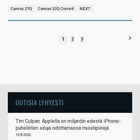
Canvas 27Q
Canvas 32Q Curved
NZXT
1
2
3
UUTISIA LYHYESTI
Tim Culpan: Applella on miljardin edestä iPhone-
puhelinten siruja odottamassa muistipiirejä
10.8.2026