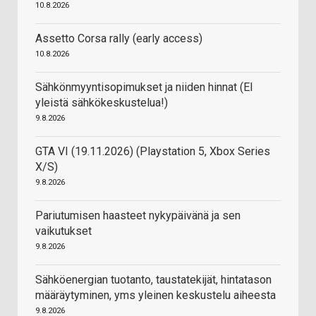
10.8.2026
Assetto Corsa rally (early access)
10.8.2026
Sähkönmyyntisopimukset ja niiden hinnat (EI
yleistä sähkökeskustelua!)
9.8.2026
GTA VI (19.11.2026) (Playstation 5, Xbox Series
X/S)
9.8.2026
Pariutumisen haasteet nykypäivänä ja sen
vaikutukset
9.8.2026
Sähköenergian tuotanto, taustatekijät, hintatason
määräytyminen, yms yleinen keskustelu aiheesta
9.8.2026