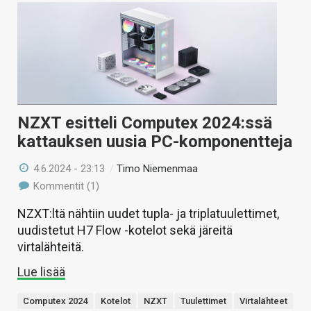
NZXT esitteli Computex 2024:ssä
kattauksen uusia PC-komponentteja
4.6.2024 - 23:13
/
Timo Niemenmaa
Kommentit (1)
NZXT:ltä nähtiin uudet tupla- ja triplatuulettimet,
uudistetut H7 Flow -kotelot sekä järeitä
virtalähteitä.
Lue lisää
Computex 2024
Kotelot
NZXT
Tuulettimet
Virtalähteet