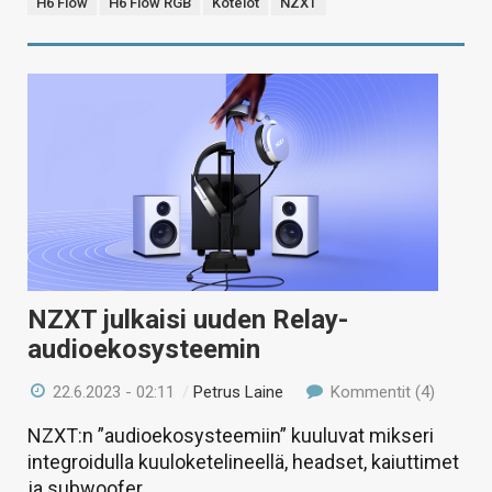
H6 Flow
H6 Flow RGB
Kotelot
NZXT
NZXT julkaisi uuden Relay-
audioekosysteemin
22.6.2023 - 02:11
/
Petrus Laine
Kommentit (4)
NZXT:n ”audioekosysteemiin” kuuluvat mikseri
integroidulla kuuloketelineellä, headset, kaiuttimet
ja subwoofer.