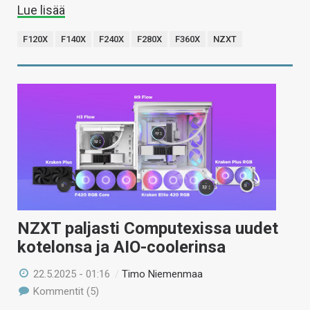
Lue lisää
F120X
F140X
F240X
F280X
F360X
NZXT
NZXT paljasti Computexissa uudet
kotelonsa ja AIO-coolerinsa
22.5.2025 - 01:16
/
Timo Niemenmaa
Kommentit (5)