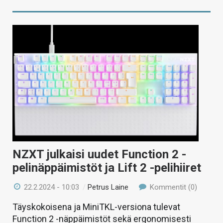
NZXT julkaisi uudet Function 2 -
pelinäppäimistöt ja Lift 2 -pelihiiret
22.2.2024 - 10:03
/
Petrus Laine
Kommentit (0)
Täyskokoisena ja MiniTKL-versiona tulevat
Function 2 -näppäimistöt sekä ergonomisesti