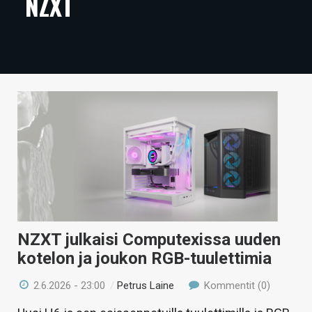
NZXT
ARTIKKELIT
VIDEOT
TECHBBS
TIETOA
HINTA.FI
KAUPPA
VAIHDA TEEMA
NZXT julkaisi Computexissa uuden
kotelon ja joukon RGB-tuulettimia
HAKU
2.6.2026 - 23:00
/
Petrus Laine
Kommentit (0)