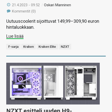
21.4.2023 - 09:52
/
Oskari Manninen
Kommentit (0)
Uutuuscoolerit sijoittuvat 149,99–309,90 euron
hintaluokkaan.
Lue lisää
F-sarja
Kraken
Kraken Elite
NZXT
NZXT esitteli uuden H9-