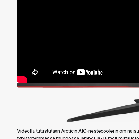
Videolla tutustutaan Arcticin AIO-nestecoolerin ominaisuu
typistetymmässä muodossa lämpötila- ja melumittausten t