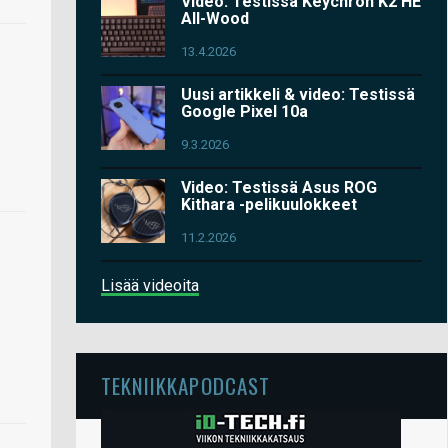
Video: Testissä Keychron K2 HE
All-Wood
13.4.2026
Uusi artikkeli & video: Testissä
Google Pixel 10a
9.3.2026
Video: Testissä Asus ROG
Kithara -pelikuulokkeet
11.2.2026
Lisää videoita
TEKNIIKKAPODCAST