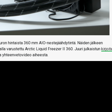
ron hintaista 360 mm AIO-nestejäähdytintä. Näiden jälkeen
a varustettu Arctic Liquid Freezer II 360. Juuri julkaistun
kirjoi
 yhteenvetovideo aiheesta.