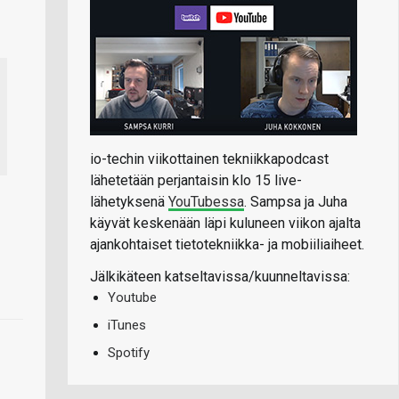
io-techin viikottainen tekniikkapodcast
lähetetään perjantaisin klo 15 live-
lähetyksenä
YouTubessa
. Sampsa ja Juha
käyvät keskenään läpi kuluneen viikon ajalta
ajankohtaiset tietotekniikka- ja mobiiliaiheet.
Jälkikäteen katseltavissa/kuunneltavissa:
Youtube
iTunes
Spotify