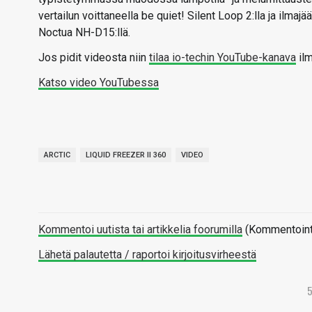
vertailun voittaneella be quiet! Silent Loop 2:lla ja ilm
Noctua NH-D15:llä.
Jos pidit videosta niin
tilaa io-techin YouTube-kanava
ilm
Katso video YouTubessa
ARCTIC
LIQUID FREEZER II 360
VIDEO
Kommentoi uutista tai artikkelia foorumilla
(Kommentointi 
Lähetä palautetta / raportoi kirjoitusvirheestä