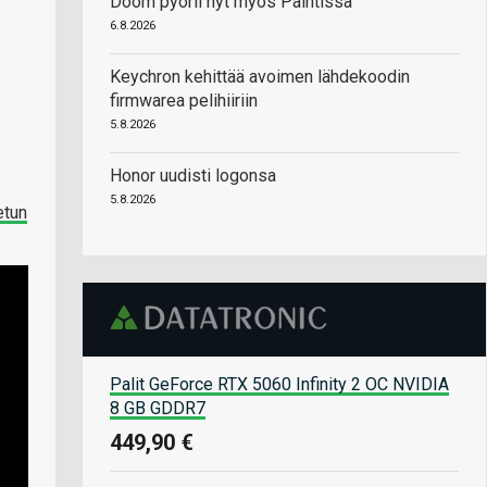
Doom pyörii nyt myös Paintissa
6.8.2026
Keychron kehittää avoimen lähdekoodin
firmwarea pelihiiriin
5.8.2026
Honor uudisti logonsa
5.8.2026
tetun
Palit GeForce RTX 5060 Infinity 2 OC NVIDIA
8 GB GDDR7
449,90 €