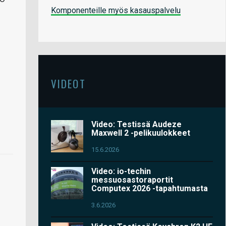
Komponenteille myös kasauspalvelu
VIDEOT
Video: Testissä Audeze
Maxwell 2 -pelikuulokkeet
15.6.2026
Video: io-techin
messuosastoraportit
Computex 2026 -tapahtumasta
3.6.2026