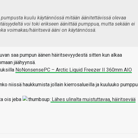
ta pumpusta kuulu käytännössä mitään äänitettävissä olevaa
etäisyydeltä voi toki erikseen äänittää pumppua, mutta sekään ei
uinka voimakas/häiritsevä ääni on käytännössä.
n kuvan saa pumpun äänen häiritsevyydestä sitten kun alkaa
 omaan jäähyynsä.
tuksilla
NoNonsensePC – Arctic Liquid Freezer II 360mm AIO
onko niissä haukkumista jollain kierrosalueilla ja kuuluuko pumppu
ta ois jeba
Lähes ulinalta muistuttavaa, häiritsevää