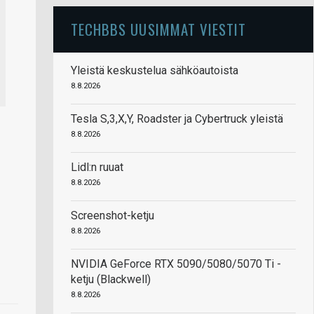
TECHBBS UUSIMMAT VIESTIT
Yleistä keskustelua sähköautoista
8.8.2026
Tesla S,3,X,Y, Roadster ja Cybertruck yleistä
8.8.2026
Lidl:n ruuat
8.8.2026
Screenshot-ketju
8.8.2026
NVIDIA GeForce RTX 5090/5080/5070 Ti -
ketju (Blackwell)
8.8.2026