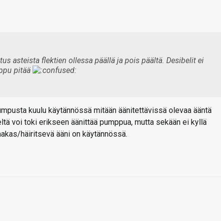
us asteista flektien ollessa päällä ja pois päältä. Desibelit ei
mppu pitää
pumpusta kuulu käytännössä mitään äänitettävissä olevaa ääntä
eltä voi toki erikseen äänittää pumppua, mutta sekään ei kyllä
imakas/häiritsevä ääni on käytännössä.