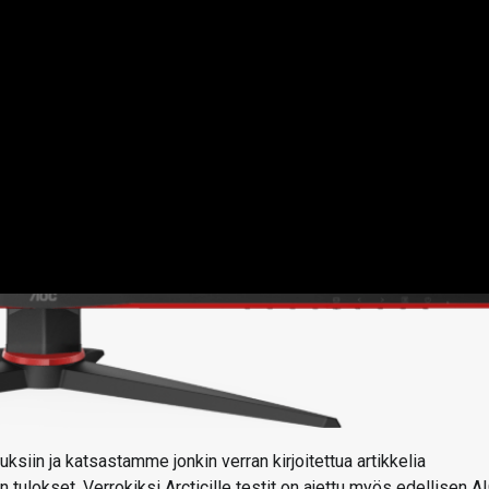
ksiin ja katsastamme jonkin verran kirjoitettua artikkelia
ulokset. Verrokiksi Arcticille testit on ajettu myös edellisen A