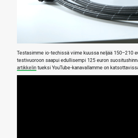
Testasimme io-techissä viime kuussa neljää 150–210 eu
testivuoroon saapui edullisempi 125 euron suositushinnall
artikkelin
tueksi YouTube-kanavallamme on katsottavissa