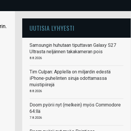
in.
UUTISIA LYHYESTI
Samsungin huhutaan tiputtavan Galaxy S27
Ultrasta neljännen takakameran pois
8.8.2026
Tim Culpan: Applella on miljardin edestä
iPhone-puhelinten siruja odottamassa
muistipiirejä
8.8.2026
Doom pyörii nyt (melkein) myös Commodore
64:llä
7.8.2026