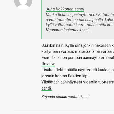
Juha Kokkonen sanoi
Minkä flektien, jäähdyttimen? Ei tuos
ääntä tuulettimien ollessa päällä. Lähi
kyllä välttämättä kerro mitään siitä k
Napsauta laajentaaksesi…
Juurikin näin. Kyllä siitä jonkin näköise
kertymään vertaus materiaalia tai vertaa
Esim. tälläinen pumpun ääninäyte eri rasi
Review
Lisäksi flektit päällä näytteestä kuulee, 
jossain kohtaa flektien läpi.
Ylipäätään ääninäytteet videolla tuottees
ääntä.
Kirjaudu sisään vastataksesi