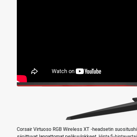
Corsair Virtuoso RGB Wireless XT -headsetin suositushin
sijoittuvat langattomat pelikuulokkeet.
Hinta.fi-hintaverta