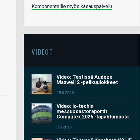
Komponenteille myös kasauspalvelu
VIDEOT
Video: Testissä Audeze
Maxwell 2 -pelikuulokkeet
15.6.2026
Video: io-techin
messuosastoraportit
Computex 2026 -tapahtumasta
3.6.2026