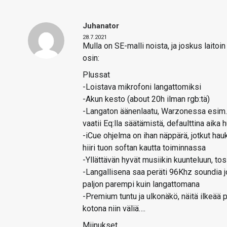
Juhanator
28.7.2021
Mulla on SE-malli noista, ja joskus laito
osin:
Plussat
-Loistava mikrofoni langattomiksi
-Akun kesto (about 20h ilman rgb:tä)
-Langaton äänenlaatu, Warzonessa esim. t
vaatii Eq:lla säätämistä, defaulttina aika 
-iCue ohjelma on ihan näppärä, jotkut hau
hiiri tuon softan kautta toiminnassa
-Yllättävän hyvät musiikin kuunteluun, tosi
-Langallisena saa peräti 96Khz soundia jo
paljon parempi kuin langattomana
-Premium tuntu ja ulkonäkö, näitä ilkeää p
kotona niin väliä….
Miinukset