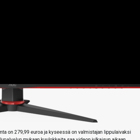
ta on 279,99 euroa ja kyseessä on valmistajan lippulaivaksi
ilupalvelun
mukaan kuulokkeita saa videon julkaisun aikaan