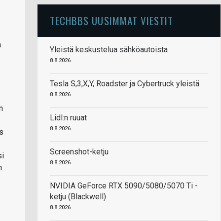
TECHBBS UUSIMMAT VIESTIT
a
Yleistä keskustelua sähköautoista
8.8.2026
Tesla S,3,X,Y, Roadster ja Cybertruck yleistä
8.8.2026
n
Lidl:n ruuat
8.8.2026
ös
Screenshot-ketju
si
8.8.2026
n
NVIDIA GeForce RTX 5090/5080/5070 Ti -
ketju (Blackwell)
8.8.2026