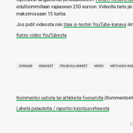
edullisimmillaan vajaaseen 250 euroon. Videolta tieto jä
maksimissaan 15 tuntia.
Jos pidit videosta niin
tilaa io-techin YouTube-kanava
ilm
Katso video YouTubesta
CORSAIR
HEADSET
PELIKUULOKKEET
VIDEO
VIRTUOSO RGB
Kommentoi uutista tai artikkelia foorumilla
(Kommentointi 
Lähetä palautetta / raportoi kirjoitusvirheestä
1