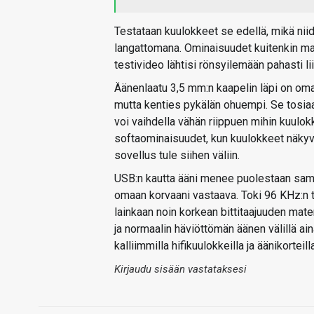
Testataan kuulokkeet se edellä, mikä niid
langattomana. Ominaisuudet kuitenkin main
testivideo lähtisi rönsyilemään pahasti lii
Äänenlaatu 3,5 mm:n kaapelin läpi on oman
mutta kenties pykälän ohuempi. Se tosiaan
voi vaihdella vähän riippuen mihin kuul
softaominaisuudet, kun kuulokkeet näkyvät
sovellus tule siihen väliin.
USB:n kautta ääni menee puolestaan sama
omaan korvaani vastaava. Toki 96 KHz:n tu
lainkaan noin korkean bittitaajuuden mate
ja normaalin häviöttömän äänen välillä ai
kalliimmilla hifikuulokkeilla ja äänikorteilla
Kirjaudu sisään vastataksesi