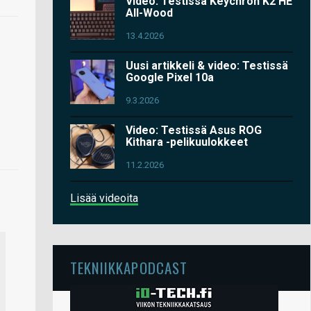
Video: Testissä Keychron K2 HE
All-Wood
13.4.2026
Uusi artikkeli & video: Testissä
Google Pixel 10a
9.3.2026
Video: Testissä Asus ROG
Kithara -pelikuulokkeet
11.2.2026
Lisää videoita
TEKNIIKKAPODCAST