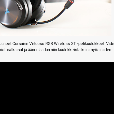
apuneet Corsairin Virtuoso RGB Wireless XT -pelikuulokkeet. Vide
storatkaisut ja äänenlaadun niin kuulokkeista kuin myös niiden