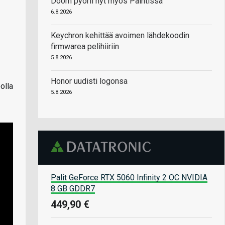
Doom pyörii nyt myös Paintissa
6.8.2026
Keychron kehittää avoimen lähdekoodin
firmwarea pelihiiriin
5.8.2026
Honor uudisti logonsa
olla
5.8.2026
Palit GeForce RTX 5060 Infinity 2 OC NVIDIA
8 GB GDDR7
449,90 €