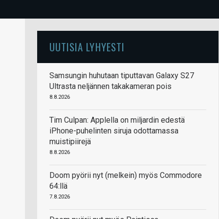
UUTISIA LYHYESTI
Samsungin huhutaan tiputtavan Galaxy S27
Ultrasta neljännen takakameran pois
8.8.2026
Tim Culpan: Applella on miljardin edestä
iPhone-puhelinten siruja odottamassa
muistipiirejä
8.8.2026
Doom pyörii nyt (melkein) myös Commodore
64:llä
7.8.2026