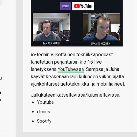
io-techin viikottainen tekniikkapodcast
lähetetään perjantaisin klo 15 live-
lähetyksenä
YouTubessa
. Sampsa ja Juha
käyvät keskenään läpi kuluneen viikon ajalta
ä
ajankohtaiset tietotekniikka- ja mobiiliaiheet.
n
Jälkikäteen katseltavissa/kuunneltavissa:
s
Youtube
iTunes
Spotify