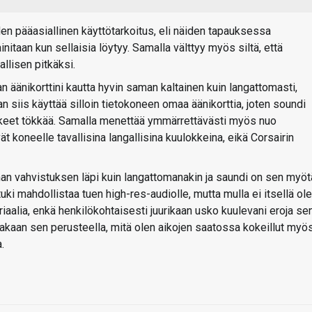
en pääasiallinen käyttötarkoitus, eli näiden tapauksessa
itaan kun sellaisia löytyy. Samalla välttyy myös siltä, että
allisen pitkäksi.
 äänikorttini kautta hyvin saman kaltainen kuin langattomasti,
 siis käyttää silloin tietokoneen omaa äänikorttia, joten soundi
okkeet tökkää. Samalla menettää ymmärrettävästi myös nuo
 koneelle tavallisina langallisina kuulokkeina, eikä Corsairin
n vahvistuksen läpi kuin langattomanakin ja saundi on sen myöt
ki mahdollistaa tuen high-res-audiolle, mutta mulla ei itsellä ole
riaalia, enkä henkilökohtaisesti juurikaan usko kuulevani eroja se
nakaan sen perusteella, mitä olen aikojen saatossa kokeillut myö
.