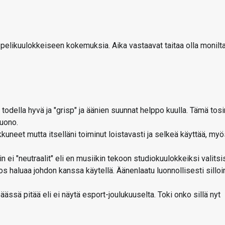
in pelikuulokkeiseen kokemuksia. Aika vastaavat taitaa olla monilt
odella hyvä ja "grisp" ja äänien suunnat helppo kuulla. Tämä tosi
huono.
kkuneet mutta itselläni toiminut loistavasti ja selkeä käyttää, my
n ei "neutraalit" eli en musiikin tekoon studiokuulokkeiksi valitsi
s haluaa johdon kanssa käytellä. Äänenlaatu luonnollisesti silloi
äässä pitää eli ei näytä esport-joulukuuselta. Toki onko sillä nyt