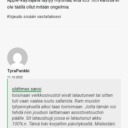
Apple-käyttäjänä täytyy myöntää, että iOS 16:n kanssa ei
ole täällä ollut mitään ongelmia.
Kirjaudu sisään vastataksesi
TyraPankki
11.10.2022
oldtimes sanoi
toisinaan verkkosivustot eivät latautuneet tai sitten
tuli vaan vaalea ruutu safarista. Ram muistin
tyhjennyksellä alkoi taas toimimaan. Jotta tämän voi
tehdä niin jouduin laittamaan assistivetouchin
päälle. Sit latausbugi jossa ei latautunut akku
100%:n. Tämä toki korjattiin päivityksellä. Mielestäni