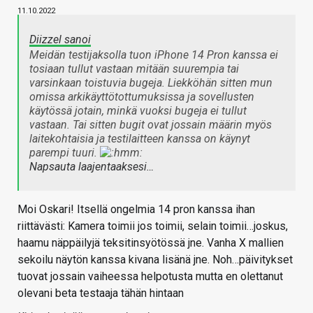
11.10.2022
Diizzel sanoi
Meidän testijaksolla tuon iPhone 14 Pron kanssa ei
tosiaan tullut vastaan mitään suurempia tai
varsinkaan toistuvia bugeja. Liekköhän sitten mun
omissa arkikäyttötottumuksissa ja sovellusten
käytössä jotain, minkä vuoksi bugeja ei tullut
vastaan. Tai sitten bugit ovat jossain määrin myös
laitekohtaisia ja testilaitteen kanssa on käynyt
parempi tuuri.
Napsauta laajentaaksesi…
Moi Oskari! Itsellä ongelmia 14 pron kanssa ihan
riittävästi: Kamera toimii jos toimii, selain toimii…joskus,
haamu näppäilyjä teksitinsyötössä jne. Vanha X mallien
sekoilu näytön kanssa kivana lisänä jne. Noh…päivitykset
tuovat jossain vaiheessa helpotusta mutta en olettanut
olevani beta testaaja tähän hintaan