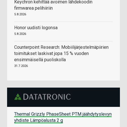
Keychron kehittää avoimen lähdekoodin
firmwarea pelihiiriin
5.8.2026
Honor uudisti logonsa
5.8.2026
Counterpoint Research: Mobiilijärjestelmäpiirien
toimitukset laskivat jopa 15 % vuoden
ensimmäisellä puoliskolla
31.7.2026
Thermal Grizzly PhaseSheet PTM jäähdytyslevyn
yhdiste Lämpöalusta 2 g