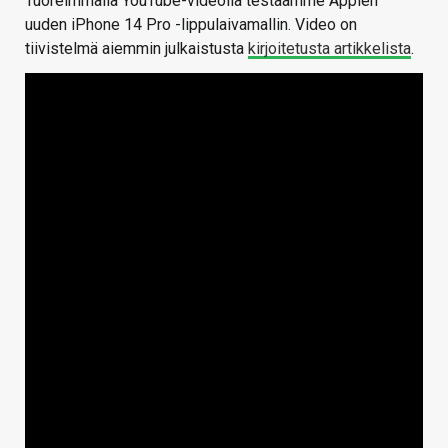
Tuoreimmalla YouTube-videolla testaamme Applen
uuden iPhone 14 Pro -lippulaivamallin. Video on
tiivistelmä aiemmin julkaistusta
kirjoitetusta artikkelista
.