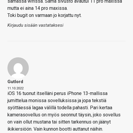
samassa wifissä. Sama sivusto avautui 11 pro maxissa
mutta ei aina 14 pro maxissa.
Toki bugit on varmaan jo korjattu nyt.
Kirjaudu sisään vastataksesi
Gutlord
11.10.2022
iOS 16 tuonut itselläni perus iPhone 13-mallissa
jumittelua monissa sovelluksissa ja jopa tekstiä
syöttäessä lagaa välillä todella pahasti. Pari kertaa
kamerasovellus on myös seonnut täysin, joko sovellus
on vain ollut mustana tai sitten tarkennus on jäänyt
ikikiersiöön. Vain kunnon bootti auttanut näihin.