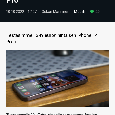
ARTIKKELIT
10.10.2022 - 17:27
Oskari Manninen
Mobiili
20
VIDEOT
TECHBBS
Testasimme 1349 euron hintaisen iPhone 14
TIETOA
Pron.
HINTA.FI
KAUPPA
VAIHDA TEEMA
HAKU