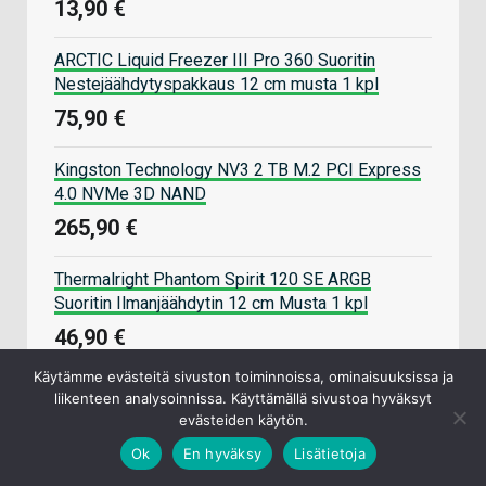
13,90 €
ARCTIC Liquid Freezer III Pro 360 Suoritin
Nestejäähdytyspakkaus 12 cm musta 1 kpl
75,90 €
Kingston Technology NV3 2 TB M.2 PCI Express
4.0 NVMe 3D NAND
265,90 €
Thermalright Phantom Spirit 120 SE ARGB
Suoritin Ilmanjäähdytin 12 cm Musta 1 kpl
46,90 €
Käytämme evästeitä sivuston toiminnoissa, ominaisuuksissa ja
ASUS Prime 850W Gold ATX 3.1 -ATX-virtalähde,
liikenteen analysoinnissa. Käyttämällä sivustoa hyväksyt
850 W
evästeiden käytön.
109,90 €
Ok
En hyväksy
Lisätietoja