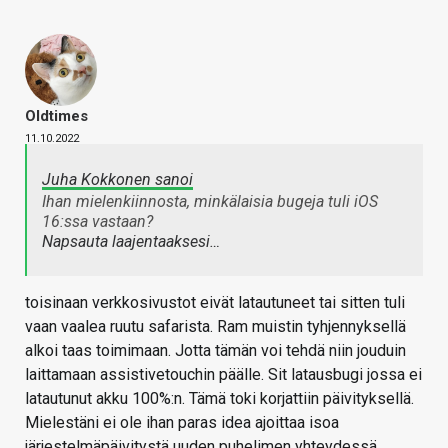
Oldtimes
11.10.2022
Juha Kokkonen sanoi
Ihan mielenkiinnosta, minkälaisia bugeja tuli iOS
16:ssa vastaan?
Napsauta laajentaaksesi…
toisinaan verkkosivustot eivät latautuneet tai sitten tuli
vaan vaalea ruutu safarista. Ram muistin tyhjennyksellä
alkoi taas toimimaan. Jotta tämän voi tehdä niin jouduin
laittamaan assistivetouchin päälle. Sit latausbugi jossa ei
latautunut akku 100%:n. Tämä toki korjattiin päivityksellä.
Mielestäni ei ole ihan paras idea ajoittaa isoa
järjestelmäpäivitystä uuden puhelimen yhteydessä.