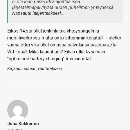
ei ole ihan paras idea ajoittaa isoa
järjestelmäpäivitystä uuden puhelimen yhteydessä.
Napsauta laajentaaksesi…
Eikös 14:sta ollut jonkinlaisia yhteysongelmia
mobiiliverkossa, mutta on jo sittemmin korjattu? + oletko
varma ettei vika ollut omassa palveluntarjoajassa ja/tai
WIFI:ssä? Mikä latausbugi? Eihän ollut kyse vain
"optimised battery charging" toiminnosta?
Kirjaudu sisään vastataksesi
Juha Kokkonen