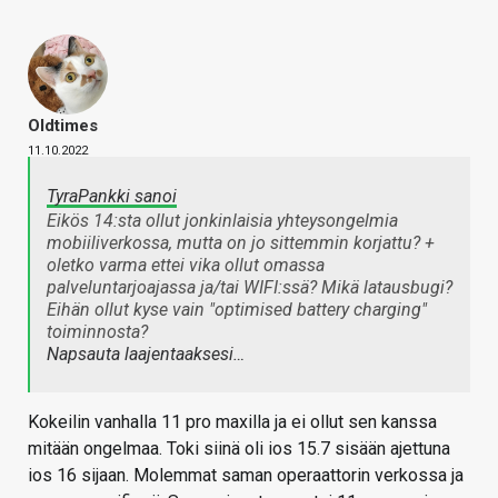
Oldtimes
11.10.2022
TyraPankki sanoi
Eikös 14:sta ollut jonkinlaisia yhteysongelmia
mobiiliverkossa, mutta on jo sittemmin korjattu? +
oletko varma ettei vika ollut omassa
palveluntarjoajassa ja/tai WIFI:ssä? Mikä latausbugi?
Eihän ollut kyse vain "optimised battery charging"
toiminnosta?
Napsauta laajentaaksesi…
Kokeilin vanhalla 11 pro maxilla ja ei ollut sen kanssa
mitään ongelmaa. Toki siinä oli ios 15.7 sisään ajettuna
ios 16 sijaan. Molemmat saman operaattorin verkossa ja