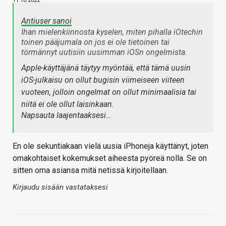
11.10.2022
Antiuser sanoi
Ihan mielenkiinnosta kyselen, miten pihalla iOtechin
toinen pääjumala on jos ei ole tietoinen tai
törmännyt uutisiin uusimman iOSn ongelmista.
Apple-käyttäjänä täytyy myöntää, että tämä uusin
iOS-julkaisu on ollut bugisin viimeiseen viiteen
vuoteen, jolloin ongelmat on ollut minimaalisia tai
niitä ei ole ollut laisinkaan.
Napsauta laajentaaksesi…
En ole sekuntiakaan vielä uusia iPhoneja käyttänyt, joten
omakohtaiset kokemukset aiheesta pyöreä nolla. Se on
sitten oma asiansa mitä netissä kirjoitellaan.
Kirjaudu sisään vastataksesi