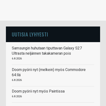
UUTISIA LYHYESTI
Samsungin huhutaan tiputtavan Galaxy S27
Ultrasta neljännen takakameran pois
6.8.2026
Doom pyörii nyt (melkein) myös Commodore
64:llä
6.8.2026
Doom pyörii nyt myös Paintissa
6.8.2026