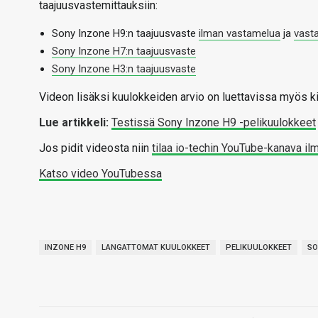
taajuusvastemittauksiin:
Sony Inzone H9:n taajuusvaste
ilman vastamelua
ja
vast
Sony Inzone H7:n taajuusvaste
Sony Inzone H3:n taajuusvaste
Videon lisäksi kuulokkeiden arvio on luettavissa myös k
Lue artikkeli:
Testissä Sony Inzone H9 -pelikuulokkeet
Jos pidit videosta niin
tilaa io-techin YouTube-kanava il
Katso video YouTubessa
INZONE H9
LANGATTOMAT KUULOKKEET
PELIKUULOKKEET
SO