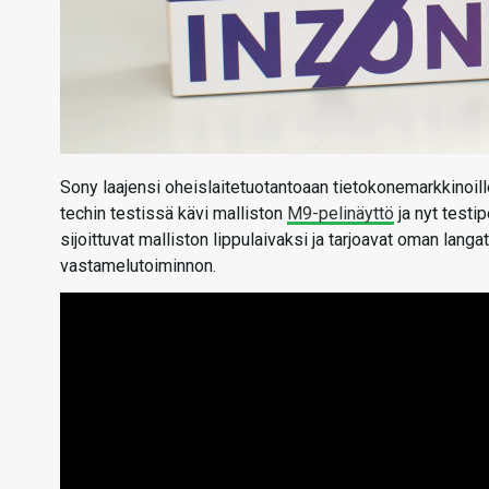
Sony laajensi oheislaitetuotantoaan tietokonemarkkinoil
techin testissä kävi malliston
M9-pelinäyttö
ja nyt testi
sijoittuvat malliston lippulaivaksi ja tarjoavat oman lang
vastamelutoiminnon.