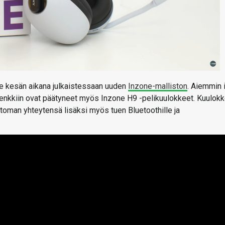
le kesän aikana julkaistessaan uuden
Inzone-malliston
. Aiemmin 
penkkiin ovat päätyneet myös Inzone H9 -pelikuulokkeet. Kuulok
attoman yhteytensä lisäksi myös tuen Bluetoothille ja