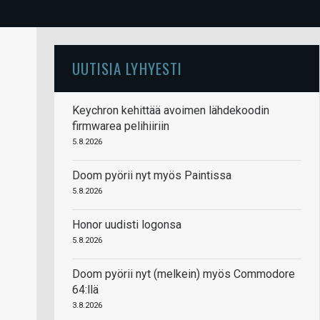
UUTISIA LYHYESTI
Keychron kehittää avoimen lähdekoodin
firmwarea pelihiiriin
5.8.2026
Doom pyörii nyt myös Paintissa
5.8.2026
Honor uudisti logonsa
5.8.2026
Doom pyörii nyt (melkein) myös Commodore
64:llä
3.8.2026