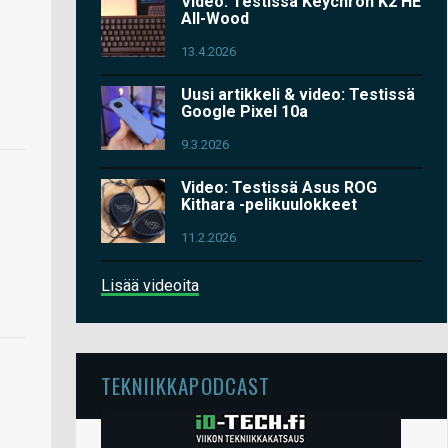
Video: Testissä Keychron K2 HE
All-Wood
13.4.2026
Uusi artikkeli & video: Testissä
Google Pixel 10a
9.3.2026
Video: Testissä Asus ROG
Kithara -pelikuulokkeet
11.2.2026
Lisää videoita
TEKNIIKKAPODCAST