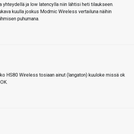
teydellä ja low latencylla niin lähtisi heti tilaukseen.
 mukava kuulla joskus Modmic Wireless vertailuna näihin
n ihmisen puhumana.
nko HS80 Wireless tosiaan ainut (langaton) kuuloke missä ok
 OK.