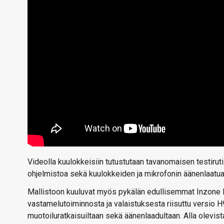
Videolla kuulokkeisiin tutustutaan tavanomaisen testiruti
ohjelmistoa sekä kuulokkeiden ja mikrofonin äänenlaatua
Mallistoon kuuluvat myös pykälän edullisemmat Inzone H7
vastamelutoiminnosta ja valaistuksesta riisuttu versio H9
muotoiluratkaisuiltaan sekä äänenlaadultaan. Alla olevist