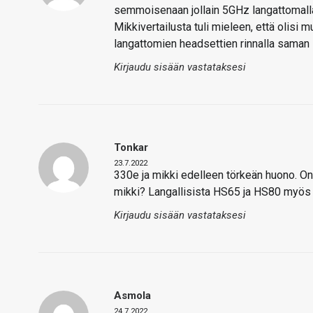
semmoisenaan jollain 5GHz langattomalla yh
Mikkivertailusta tuli mieleen, että olisi
langattomien headsettien rinnalla sama
Kirjaudu sisään vastataksesi
Tonkar
23.7.2022
330e ja mikki edelleen törkeän huono. O
mikki? Langallisista HS65 ja HS80 myös
Kirjaudu sisään vastataksesi
Asmola
24.7.2022