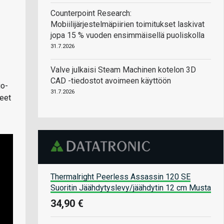
Counterpoint Research:
Mobiilijärjestelmäpiirien toimitukset laskivat
jopa 15 % vuoden ensimmäisellä puoliskolla
31.7.2026
Valve julkaisi Steam Machinen kotelon 3D
CAD -tiedostot avoimeen käyttöön
io-
31.7.2026
keet
Thermalright Peerless Assassin 120 SE
Suoritin Jäähdytyslevy/jäähdytin 12 cm Musta
34,90 €