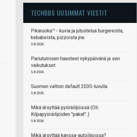
TECHBBS UUSIMMAT VIESTIT
Pikaruoka™ - kuvia ja jutustelua burgereista,
kebabeista, pizzoista jne
5.8.2026
Pariutumisen haasteet nykypäivänä ja sen
vaikutukset
5.8.2026
Suomen valtion default 2030-luvulla
5.8.2026
Mikä ärsyttää pyöräilijöissä (Oli:
Kilpapyöräilijöiden "pakat"..)
5.8.2026
Mikä ärsyttää kanssa-autoilijoissa?