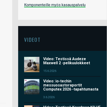
Komponenteille myös kasauspalvelu
VIDEOT
Video: Testissä Audeze
Maxwell 2 -pelikuulokkeet
15.6.2026
Video: io-techin
messuosastoraportit
Computex 2026 -tapahtumasta
3.6.2026