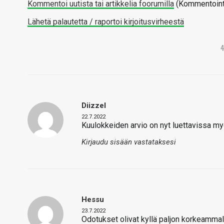
Kommentoi uutista tai artikkelia foorumilla
(Kommentointi 
Lähetä palautetta / raportoi kirjoitusvirheestä
Diizzel
22.7.2022
Kuulokkeiden arvio on nyt luettavissa m
Kirjaudu sisään vastataksesi
Hessu
23.7.2022
Odotukset olivat kyllä paljon korkeammal