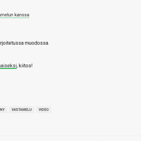
amelun kanssa
irjoitetussa muodossa.
maiseksi
, kiitos!
NY
VASTAMELU
VIDEO