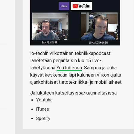
io-techin viikottainen tekniikkapodcast
lähetetään perjantaisin klo 15 live-
lähetyksenä
YouTubessa
. Sampsa ja Juha
käyvät keskenään läpi kuluneen viikon ajalta
ajankohtaiset tietotekniikka- ja mobiiliaiheet.
Jälkikäteen katseltavissa/kuunneltavissa:
Youtube
iTunes
Spotify