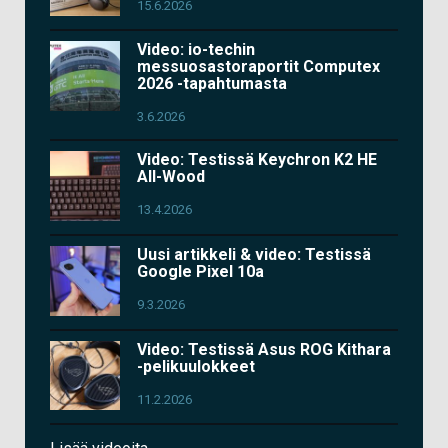
15.6.2026
Video: io-techin
messuosastoraportit Computex
2026 -tapahtumasta
3.6.2026
Video: Testissä Keychron K2 HE
All-Wood
13.4.2026
Uusi artikkeli & video: Testissä
Google Pixel 10a
9.3.2026
Video: Testissä Asus ROG Kithara
-pelikuulokkeet
11.2.2026