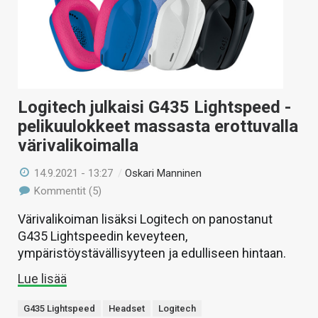
Logitech julkaisi G435 Lightspeed -
pelikuulokkeet massasta erottuvalla
värivalikoimalla
14.9.2021 - 13:27
/
Oskari Manninen
Kommentit (5)
Värivalikoiman lisäksi Logitech on panostanut
G435 Lightspeedin keveyteen,
ympäristöystävällisyyteen ja edulliseen hintaan.
Lue lisää
G435 Lightspeed
Headset
Logitech