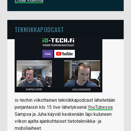
Lisää videoita
TEKNIIKKAPODCAST
io-techin viikottainen tekniikkapodcast lähetetään
perjantaisin klo 15 live-lähetyksenä
YouTubessa
.
Sampsa ja Juha käyvät keskenään läpi kuluneen
viikon ajalta ajankohtaiset tietotekniikka- ja
mobiiliaiheet.