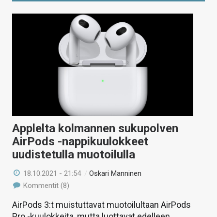
Applelta kolmannen sukupolven
AirPods -nappikuulokkeet
uudistetulla muotoilulla
18.10.2021 - 21:54
/
Oskari Manninen
Kommentit (8)
AirPods 3:t muistuttavat muotoilultaan AirPods
Pro -kuulokkeita, mutta luottavat edelleen