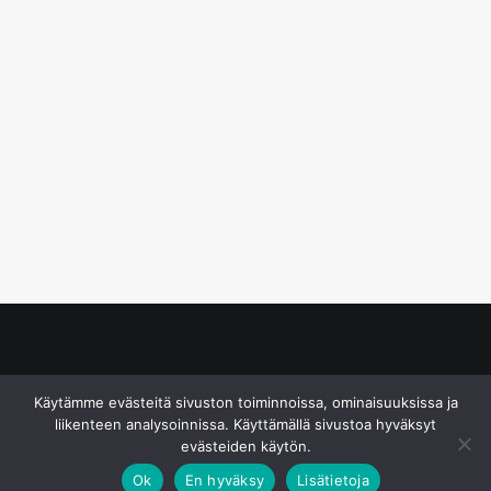
© S&J Media Oy
Käytämme evästeitä sivuston toiminnoissa, ominaisuuksissa ja
liikenteen analysoinnissa. Käyttämällä sivustoa hyväksyt
evästeiden käytön.
Ok
En hyväksy
Lisätietoja