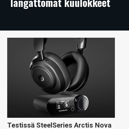
langattomat kuulokkeet
ARTIKKELIT
VIDEOT
TECHBBS
TIETOA
HINTA.FI
KAUPPA
VAIHDA TEEMA
HAKU
Testissä SteelSeries Arctis Nova