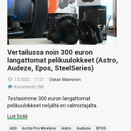
Vertailussa noin 300 euron
langattomat pelikuulokkeet (Astro,
Audeze, Epos, SteelSeries)
7.2.2022 - 17:21
/
Oskari Manninen
Kommentit (38)
Testasimme 300 euron langattomat
pelikuulokkeet neljältä eri valmistajalta.
Lue lisää
A50
Arctis Pro Wireless
Astro
Audeze
EPOS