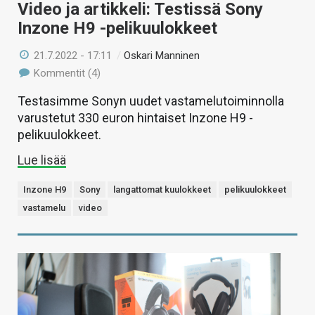
Video ja artikkeli: Testissä Sony
Inzone H9 -pelikuulokkeet
21.7.2022 - 17:11
/
Oskari Manninen
Kommentit (4)
Testasimme Sonyn uudet vastamelutoiminnolla
varustetut 330 euron hintaiset Inzone H9 -
pelikuulokkeet.
Lue lisää
Inzone H9
Sony
langattomat kuulokkeet
pelikuulokkeet
vastamelu
video