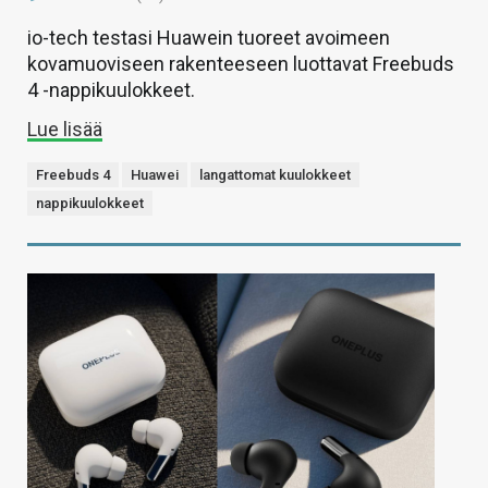
io-tech testasi Huawein tuoreet avoimeen
kovamuoviseen rakenteeseen luottavat Freebuds
4 -nappikuulokkeet.
Lue lisää
Freebuds 4
Huawei
langattomat kuulokkeet
nappikuulokkeet