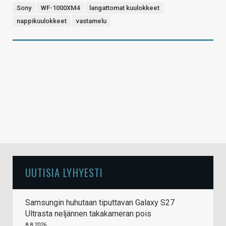
Sony
WF-1000XM4
langattomat kuulokkeet
nappikuulokkeet
vastamelu
UUTISIA LYHYESTI
Samsungin huhutaan tiputtavan Galaxy S27
Ultrasta neljännen takakameran pois
8.8.2026