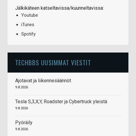
Jälkikäteen katseltavissa/kuunneltavissa:
Youtube
iTunes
Spotify
TECHBBS UUSIMMAT VIESTIT
Ajotavat ja liikennesäännöt
9.8.2026
Tesla S,3,X,Y, Roadster ja Cybertruck yleistä
9.8.2026
Pyöräily
9.8.2026