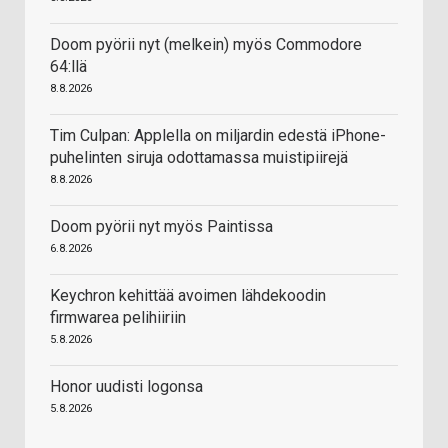
Doom pyörii nyt (melkein) myös Commodore
64:llä
8.8.2026
Tim Culpan: Applella on miljardin edestä iPhone-
puhelinten siruja odottamassa muistipiirejä
8.8.2026
Doom pyörii nyt myös Paintissa
6.8.2026
Keychron kehittää avoimen lähdekoodin
firmwarea pelihiiriin
5.8.2026
Honor uudisti logonsa
5.8.2026