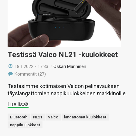
Testissä Valco NL21 -kuulokkeet
18.1.2022 - 17:33
/
Oskari Manninen
Kommentit (27)
Testasimme kotimaisen Valcon pelinavauksen
täyslangattomien nappikuulokkeiden markkinoille.
Lue lisää
Bluetooth
NL21
Valco
langattomat kuulokkeet
nappikuulokkeet