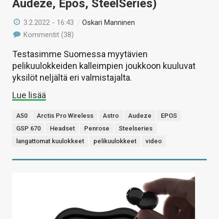
Audeze, Epos, SteelSeries)
3.2.2022 - 16:43
/
Oskari Manninen
Kommentit (38)
Testasimme Suomessa myytävien
pelikuulokkeiden kalleimpien joukkoon kuuluvat
yksilöt neljältä eri valmistajalta.
Lue lisää
A50
Arctis Pro Wireless
Astro
Audeze
EPOS
GSP 670
Headset
Penrose
Steelseries
langattomat kuulokkeet
pelikuulokkeet
video