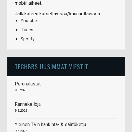
mobiiliaiheet.
Jälkikäteen katseltavissa/kuunneltavissa:
Youtube
iTunes
Spotify
TECHBBS UUSIMMAT VIESTIT
Perunalastut
9.8.2026
Rannekelloja
9.8.2026
Yleinen TV:n hankinta- & säätöketju
9.8.2026