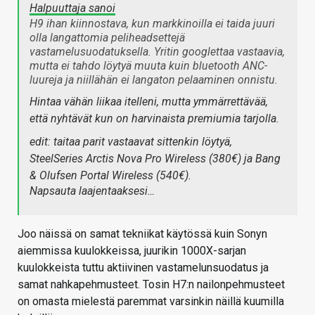
Halpuuttaja sanoi
H9 ihan kiinnostava, kun markkinoilla ei taida juuri
olla langattomia peliheadsettejä
vastamelusuodatuksella. Yritin googlettaa vastaavia,
mutta ei tahdo löytyä muuta kuin bluetooth ANC-
luureja ja niillähän ei langaton pelaaminen onnistu.
Hintaa vähän liikaa itelleni, mutta ymmärrettävää,
että nyhtävät kun on harvinaista premiumia tarjolla.
edit: taitaa parit vastaavat sittenkin löytyä,
SteelSeries Arctis Nova Pro Wireless (380€) ja Bang
& Olufsen Portal Wireless (540€).
Napsauta laajentaaksesi…
Joo näissä on samat tekniikat käytössä kuin Sonyn
aiemmissa kuulokkeissa, juurikin 1000X-sarjan
kuulokkeista tuttu aktiivinen vastamelunsuodatus ja
samat nahkapehmusteet. Tosin H7:n nailonpehmusteet
on omasta mielestä paremmat varsinkin näillä kuumilla