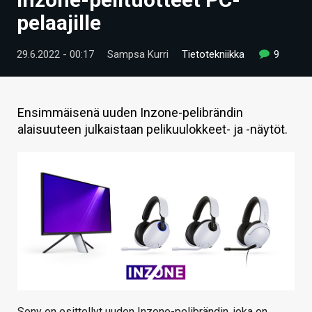
ARTIKKELIT
pelaajille
VIDEOT
29.6.2022 - 00:17
Sampsa Kurri
Tietotekniikka
9
TECHBBS
TIETOA
Ensimmäisenä uuden Inzone-pelibrändin
alaisuuteen julkaistaan pelikuulokkeet- ja -näytöt.
HINTA.FI
KAUPPA
VAIHDA TEEMA
HAKU
Sony on esittellyt uuden Inzone-pelibrändin, joka on