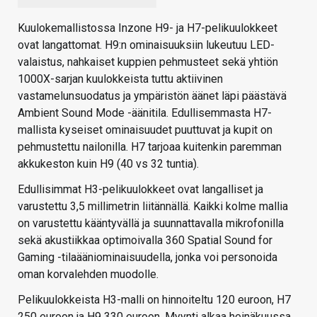
Kuulokemallistossa Inzone H9- ja H7-pelikuulokkeet
ovat langattomat. H9:n ominaisuuksiin lukeutuu LED-
valaistus, nahkaiset kuppien pehmusteet sekä yhtiön
1000X-sarjan kuulokkeista
tuttu aktiivinen
vastamelunsuodatus ja ympäristön äänet läpi päästävä
A
mbient Sound Mode -äänitila
. Edullisemmasta H7-
mallista kyseiset ominaisuudet puuttuvat ja kupit on
pehmustettu nailonilla. H7 tarjoaa kuitenkin paremman
akkukeston kuin H9 (40 vs 32 tuntia).
Edullisimmat H3-pelikuulokkeet ovat langalliset ja
varustettu 3,5 millimetrin liitännällä. Kaikki kolme mallia
on varustettu kääntyvällä ja suunnattavalla mikrofonilla
sekä akustiikkaa optimoivalla 360 Spatial Sound for
Gaming -tilaääniominaisuudella, jonka voi personoida
oman korvalehden muodolle.
Pelikuulokkeista H3-malli on hinnoiteltu 120 euroon, H7
250 euroon ja H9 330 euroon. Myynti alkaa heinäkuussa.