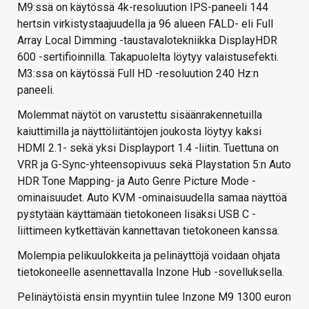
M9:ssä on käytössä 4k-resoluution IPS-paneeli 144
hertsin virkistystaajuudella ja 96 alueen FALD- eli
Full
Array Local Dimming -taustavalotekniikka DisplayHDR
600 -sertifioinnilla.
Takapuolelta löytyy valaistusefekti.
M3:ssa on käytössä Full HD -resoluution 240 Hz:n
paneeli.
Molemmat näytöt on varustettu sisäänrakennetuilla
kaiuttimilla ja näyttöliitäntöjen joukosta löytyy
kaksi
HDMI 2.1- sekä yksi Displayport 1.4 -liitin. Tuettuna on
VRR ja G-Sync-yhteensopivuus sekä Playstation 5:n Auto
HDR Tone Mapping- ja Auto Genre Picture Mode -
ominaisuudet. Auto KVM -ominaisuudella samaa näyttöä
pystytään käyttämään tietokoneen lisäksi USB C -
liittimeen kytkettävän kannettavan tietokoneen kanssa.
Molempia pelikuulokkeita ja pelinäyttöjä voidaan ohjata
tietokoneelle asennettavalla Inzone Hub -sovelluksella.
Pelinäytöistä ensin myyntiin tulee Inzone M9 1300 euron