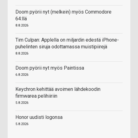
Doom pyörii nyt (melkein) myös Commodore
64:llä
8.8.2026
Tim Culpan: Applella on miljardin edestä iPhone-
puhelinten siruja odottamassa muistipiirejä
8.8.2026
Doom pyörii nyt myös Paintissa
6.8.2026
Keychron kehittää avoimen lähdekoodin
firmwarea pelihiiriin
5.8.2026
Honor uudisti logonsa
5.8.2026