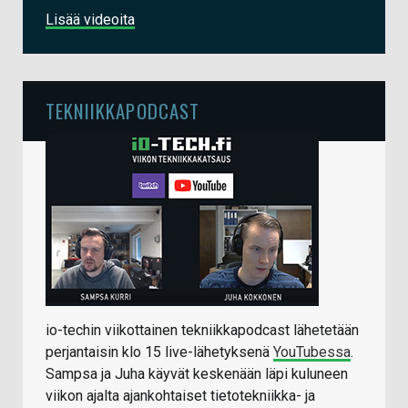
Lisää videoita
TEKNIIKKAPODCAST
io-techin viikottainen tekniikkapodcast lähetetään
perjantaisin klo 15 live-lähetyksenä
YouTubessa
.
Sampsa ja Juha käyvät keskenään läpi kuluneen
viikon ajalta ajankohtaiset tietotekniikka- ja