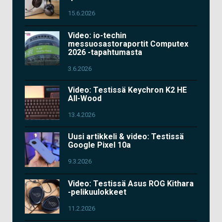
15.6.2026
Video: io-techin
messuosastoraportit Computex
2026 -tapahtumasta
3.6.2026
Video: Testissä Keychron K2 HE
All-Wood
13.4.2026
Uusi artikkeli & video: Testissä
Google Pixel 10a
9.3.2026
Video: Testissä Asus ROG Kithara
-pelikuulokkeet
11.2.2026