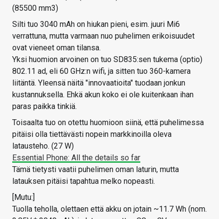
(85500 mm3)
Silti tuo 3040 mAh on hiukan pieni, esim. juuri Mi6
verrattuna, mutta varmaan nuo puhelimen erikoisuudet
ovat vieneet oman tilansa.
Yksi huomion arvoinen on tuo SD835:sen tukema (optio)
802.11 ad, eli 60 GHz:n wifi, ja sitten tuo 360-kamera
liitäntä. Yleensä näitä "innovaatioita" tuodaan jonkun
kustannuksella. Ehkä akun koko ei ole kuitenkaan ihan
paras paikka tinkiä.
Toisaalta tuo on otettu huomioon siinä, että puhelimessa
pitäisi olla tiettävästi nopein markkinoilla oleva
latausteho. (27 W)
Essential Phone: All the details so far
Tämä tietysti vaatii puhelimen oman laturin, mutta
latauksen pitäisi tapahtua melko nopeasti.
[Mutu:]
Tuolla teholla, olettaen että akku on jotain ~11.7 Wh (nom.