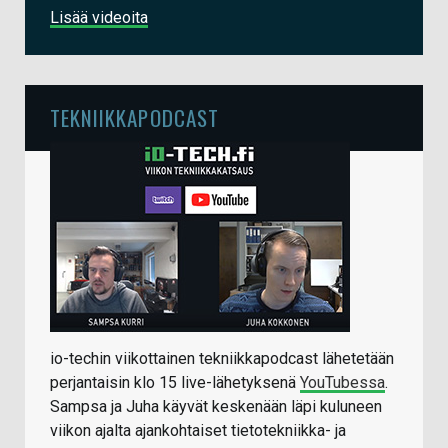
Lisää videoita
TEKNIIKKAPODCAST
io-techin viikottainen tekniikkapodcast lähetetään
perjantaisin klo 15 live-lähetyksenä
YouTubessa
.
Sampsa ja Juha käyvät keskenään läpi kuluneen
viikon ajalta ajankohtaiset tietotekniikka- ja