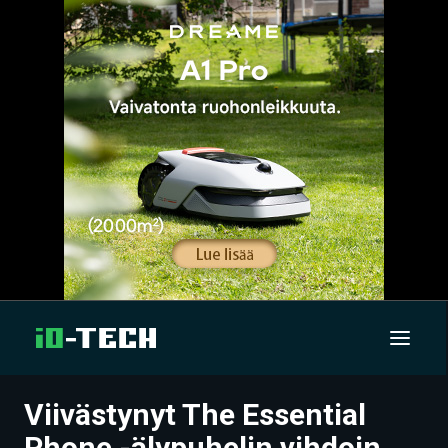
Viivästynyt The Essential
UUTISET
Phone -älypuhelin vihdoin