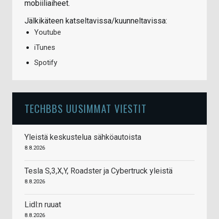
mobiiliaiheet.
Jälkikäteen katseltavissa/kuunneltavissa:
Youtube
iTunes
Spotify
TECHBBS UUSIMMAT VIESTIT
Yleistä keskustelua sähköautoista
8.8.2026
Tesla S,3,X,Y, Roadster ja Cybertruck yleistä
8.8.2026
Lidl:n ruuat
8.8.2026