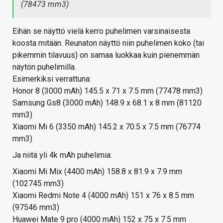
(78473 mm3)
Eihän se näyttö vielä kerro puhelimen varsinaisesta
koosta mitään. Reunaton näyttö niin puhelimen koko (tai
pikemmin tilavuus) on samaa luokkaa kuin pienemmän
näytön puhelimilla.
Esimerkiksi verrattuna:
Honor 8 (3000 mAh) 145.5 x 71 x 7.5 mm (77478 mm3)
Samsung Gs8 (3000 mAh) 148.9 x 68.1 x 8 mm (81120
mm3)
Xiaomi Mi 6 (3350 mAh) 145.2 x 70.5 x 7.5 mm (76774
mm3)
Ja niitä yli 4k mAh puhelimia:
Xiaomi Mi Mix (4400 mAh) 158.8 x 81.9 x 7.9 mm
(102745 mm3)
Xiaomi Redmi Note 4 (4000 mAh) 151 x 76 x 8.5 mm
(97546 mm3)
Huawei Mate 9 pro (4000 mAh) 152 x 75 x 7.5 mm