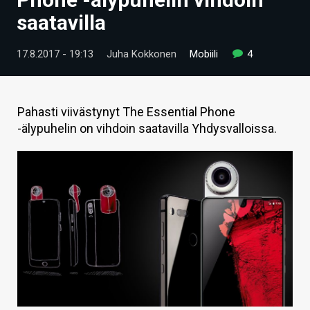
ARTIKKELIT
saatavilla
VIDEOT
17.8.2017 - 19:13
Juha Kokkonen
Mobiili
4
TECHBBS
TIETOA
Pahasti viivästynyt The Essential Phone
-älypuhelin on vihdoin saatavilla Yhdysvalloissa.
HINTA.FI
KAUPPA
VAIHDA TEEMA
HAKU