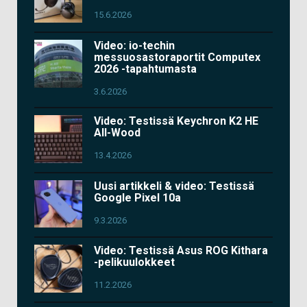
15.6.2026
Video: io-techin
messuosastoraportit Computex
2026 -tapahtumasta
3.6.2026
Video: Testissä Keychron K2 HE
All-Wood
13.4.2026
Uusi artikkeli & video: Testissä
Google Pixel 10a
9.3.2026
Video: Testissä Asus ROG Kithara
-pelikuulokkeet
11.2.2026