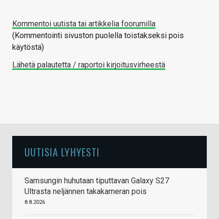
Kommentoi uutista tai artikkelia foorumilla
(Kommentointi sivuston puolella toistakseksi pois
käytöstä)
Lähetä palautetta / raportoi kirjoitusvirheestä
UUTISIA LYHYESTI
Samsungin huhutaan tiputtavan Galaxy S27
Ultrasta neljännen takakameran pois
8.8.2026