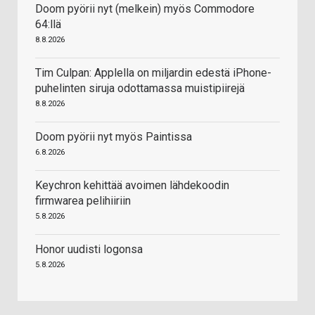
Doom pyörii nyt (melkein) myös Commodore
64:llä
8.8.2026
Tim Culpan: Applella on miljardin edestä iPhone-
puhelinten siruja odottamassa muistipiirejä
8.8.2026
Doom pyörii nyt myös Paintissa
6.8.2026
Keychron kehittää avoimen lähdekoodin
firmwarea pelihiiriin
5.8.2026
Honor uudisti logonsa
5.8.2026