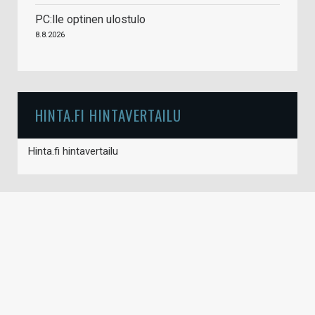
PC:lle optinen ulostulo
8.8.2026
HINTA.FI HINTAVERTAILU
Hinta.fi hintavertailu