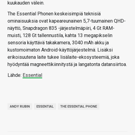
kuukauden välein.
The Essential Phonen keskeisimpiä teknisiä
ominaisuuksia ovat kapeareunainen 5,7-tuumainen QHD-
näyttö, Snapdragon 835 -järjestelmäpiiri, 4 Gt RAM-
muisti, 128 Gt tallennustila, kahta 13 megapikselin
sensoria käyttävä takakamera, 3040 mAh akku ja
kustomoimaton Android-käyttöjärjestelmä. Lisäksi
erikoisuutena laite tukee lisälaite-ekosysteemiä, joka
hyödyntää magneettikiinnitystä ja langatonta datansiirtoa.
Lähde:
Essential
ANDY RUBIN
ESSENTIAL
THE ESSENTIAL PHONE