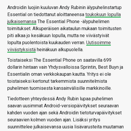
Androidin luojiin kuuluvan Andy Rubinin älypuhelinstartup
Essential on tiedottanut aloittaneensa
toukokuun lopulla
julkaisemansa
The Essential Phone -älypuhelimen
toimitukset. Alkuperäisen aikataulun mukaan toimitusten
piti alkaa jo kesäkuun lopulla, mutta ne viivästyivät
lopulta puolentoista kuukauden verran.
Uutisoimme
viivästyksistä
heinäkuun alkupuolella.
Toistaiseksi The Essential Phone on saatavilla 699
dollarin hintaan vain Yhdysvalloissa Sprintin, Best Buyn ja
Essentialin oman verkkokaupan kautta. Yritys ei ole
toistaiseksi kertonut tarkemmista suunnitelmista
puhelimen tuomisesta kansainvälisille markkinoille.
Tiedotteen yhteydessä Andy Rubin lupaa puhelimen
saavan uusimmat Android-versiopäivitykset seuraavan
kahden vuoden ajan sekä Androidin tietoturvapäivitykset
seuraavien kolmen vuoden ajan. Lisäksi yritys
suunnittelee julkaisevansa uusia lisävarusteita muutaman