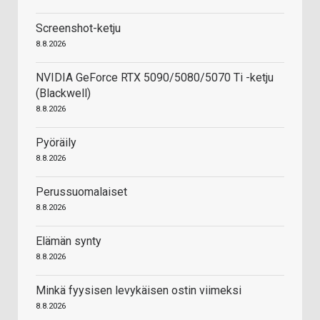
Screenshot-ketju
8.8.2026
NVIDIA GeForce RTX 5090/5080/5070 Ti -ketju
(Blackwell)
8.8.2026
Pyöräily
8.8.2026
Perussuomalaiset
8.8.2026
Elämän synty
8.8.2026
Minkä fyysisen levykäisen ostin viimeksi
8.8.2026