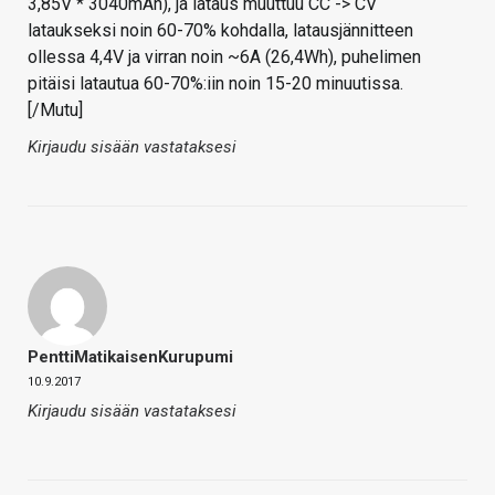
3,85V * 3040mAh), ja lataus muuttuu CC -> CV
lataukseksi noin 60-70% kohdalla, latausjännitteen
ollessa 4,4V ja virran noin ~6A (26,4Wh), puhelimen
pitäisi latautua 60-70%:iin noin 15-20 minuutissa.
[/Mutu]
Kirjaudu sisään vastataksesi
PenttiMatikaisenKurupumi
10.9.2017
Kirjaudu sisään vastataksesi