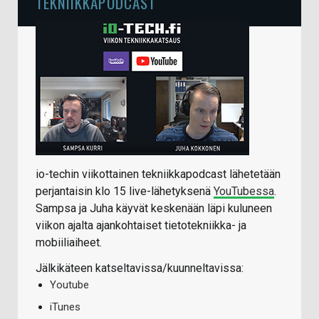
TEKNIIKKAPODCAST
io-techin viikottainen tekniikkapodcast lähetetään
perjantaisin klo 15 live-lähetyksenä
YouTubessa
.
Sampsa ja Juha käyvät keskenään läpi kuluneen
viikon ajalta ajankohtaiset tietotekniikka- ja
mobiiliaiheet.
Jälkikäteen katseltavissa/kuunneltavissa:
Youtube
iTunes