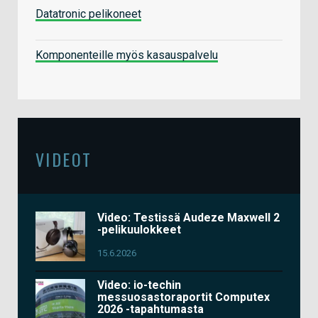
Datatronic pelikoneet
Komponenteille myös kasauspalvelu
VIDEOT
Video: Testissä Audeze Maxwell 2
-pelikuulokkeet
15.6.2026
Video: io-techin
messuosastoraportit Computex
2026 -tapahtumasta