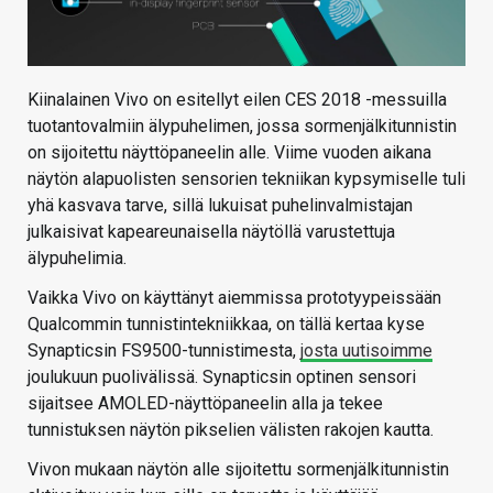
Kiinalainen Vivo on esitellyt eilen CES 2018 -messuilla
tuotantovalmiin älypuhelimen, jossa sormenjälkitunnistin
on sijoitettu näyttöpaneelin alle. Viime vuoden aikana
näytön alapuolisten sensorien tekniikan kypsymiselle tuli
yhä kasvava tarve, sillä lukuisat puhelinvalmistajan
julkaisivat kapeareunaisella näytöllä varustettuja
älypuhelimia.
Vaikka Vivo on käyttänyt aiemmissa prototyypeissään
Qualcommin tunnistintekniikkaa, on tällä kertaa kyse
Synapticsin FS9500-tunnistimesta,
josta uutisoimme
joulukuun puolivälissä. Synapticsin optinen sensori
sijaitsee AMOLED-näyttöpaneelin alla ja tekee
tunnistuksen näytön pikselien välisten rakojen kautta.
Vivon mukaan näytön alle sijoitettu sormenjälkitunnistin