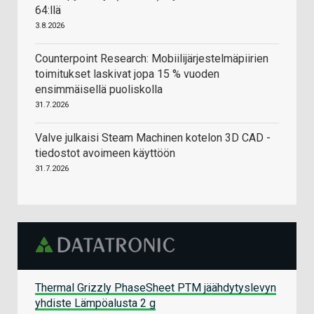
64:llä
3.8.2026
Counterpoint Research: Mobiilijärjestelmäpiirien
toimitukset laskivat jopa 15 % vuoden
ensimmäisellä puoliskolla
31.7.2026
Valve julkaisi Steam Machinen kotelon 3D CAD -
tiedostot avoimeen käyttöön
31.7.2026
Thermal Grizzly PhaseSheet PTM jäähdytyslevyn
yhdiste Lämpöalusta 2 g