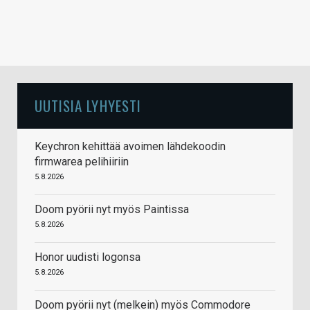
UUTISIA LYHYESTI
Keychron kehittää avoimen lähdekoodin
firmwarea pelihiiriin
5.8.2026
Doom pyörii nyt myös Paintissa
5.8.2026
Honor uudisti logonsa
5.8.2026
Doom pyörii nyt (melkein) myös Commodore