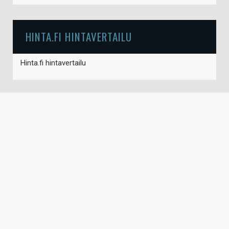
HINTA.FI HINTAVERTAILU
Hinta.fi hintavertailu