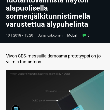
ARTIKKELIT
alapuolisella
sormenjälkitunnistimella
VIDEOT
varustettua älypuhelinta
TECHBBS
10.1.2018 - 13:20
Juha Kokkonen
Mobiili
6
TIETOA
HINTA.FI
Vivon CES-messuilla demoama prototyyppi on jo
KAUPPA
valmis tuotantoon.
VAIHDA TEEMA
HAKU