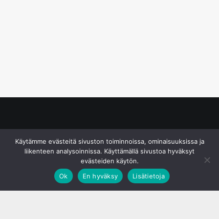
© S&J Media Oy
Käytämme evästeitä sivuston toiminnoissa, ominaisuuksissa ja
liikenteen analysoinnissa. Käyttämällä sivustoa hyväksyt
evästeiden käytön.
Ok
En hyväksy
Lisätietoja
;