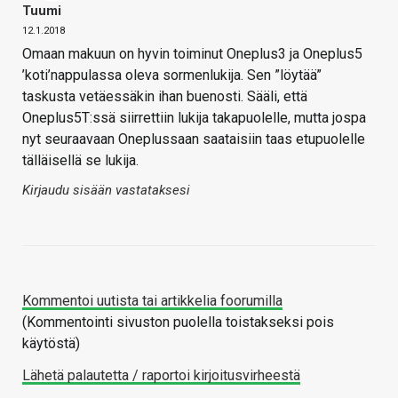
Tuumi
12.1.2018
Omaan makuun on hyvin toiminut Oneplus3 ja Oneplus5
’koti’nappulassa oleva sormenlukija. Sen ”löytää”
taskusta vetäessäkin ihan buenosti. Sääli, että
Oneplus5T:ssä siirrettiin lukija takapuolelle, mutta jospa
nyt seuraavaan Oneplussaan saataisiin taas etupuolelle
tälläisellä se lukija.
Kirjaudu sisään vastataksesi
Kommentoi uutista tai artikkelia foorumilla
(Kommentointi sivuston puolella toistakseksi pois
käytöstä)
Lähetä palautetta / raportoi kirjoitusvirheestä