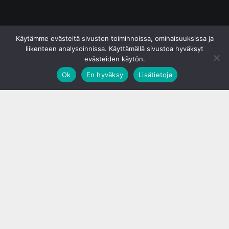
© S&J Media Oy
Käytämme evästeitä sivuston toiminnoissa, ominaisuuksissa ja
liikenteen analysoinnissa. Käyttämällä sivustoa hyväksyt
evästeiden käytön.
Ok
En hyväksy
Lisätietoja
;