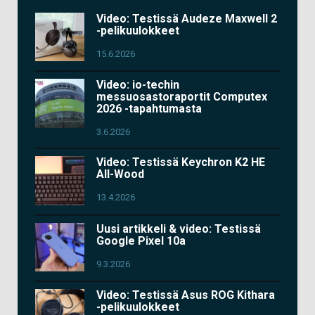
Video: Testissä Audeze Maxwell 2
-pelikuulokkeet
15.6.2026
Video: io-techin
messuosastoraportit Computex
2026 -tapahtumasta
3.6.2026
Video: Testissä Keychron K2 HE
All-Wood
13.4.2026
Uusi artikkeli & video: Testissä
Google Pixel 10a
9.3.2026
Video: Testissä Asus ROG Kithara
-pelikuulokkeet