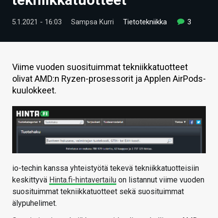
ARTIKKELIT
5.1.2021 - 16:03
Sampsa Kurri
Tietotekniikka
3
VIDEOT
TECHBBS
Viime vuoden suosituimmat tekniikkatuotteet
TIETOA
olivat AMD:n Ryzen-prosessorit ja Applen AirPods-
kuulokkeet.
HINTA.FI
KAUPPA
VAIHDA TEEMA
io-techin kanssa yhteistyötä tekevä tekniikkatuotteisiin
keskittyvä
Hinta.fi-hintavertailu
on listannut viime vuoden
HAKU
suosituimmat tekniikkatuotteet sekä suosituimmat
älypuhelimet.