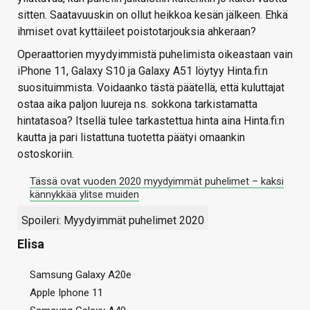
sitten. Saatavuuskin on ollut heikkoa kesän jälkeen. Ehkä
ihmiset ovat kyttäileet poistotarjouksia ahkeraan?
Operaattorien myydyimmistä puhelimista oikeastaan vain
iPhone 11, Galaxy S10 ja Galaxy A51 löytyy Hinta.fi:n
suosituimmista. Voidaanko tästä päätellä, että kuluttajat
ostaa aika paljon luureja ns. sokkona tarkistamatta
hintatasoa? Itsellä tulee tarkastettua hinta aina Hinta.fi:n
kautta ja pari listattuna tuotetta päätyi omaankin
ostoskoriin.
Tässä ovat vuoden 2020 myydyimmät puhelimet – kaksi
kännykkää ylitse muiden
Spoileri:
Myydyimmät puhelimet 2020
Elisa
Samsung Galaxy A20e
Apple Iphone 11