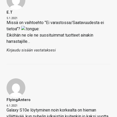
E.T
5.1.2021
Missä on vaihtoehto "Ei varastossa/Saatavuudesta ei
tietoa"?
Eiköhän ne ole ne suosituimmat tuotteet ainakin
harrastajille…
Kirjaudu sisään vastataksesi
FlyingAntero
6.1.2021
Galaxy S10e löytyminen noin korkealta on hieman
yllättävää, kun puhelin julkaistiin kuitenkin jo kaksi vuotta