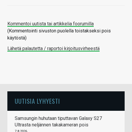
Kommentoi uutista tai artikkelia foorumilla
(Kommentointi sivuston puolella toistakseksi pois
käytöstä)
Lähetä palautetta / raportoi kirjoitusvirheestä
UUTISIA LYHYESTI
Samsungin huhutaan tiputtavan Galaxy S27
Ultrasta neljännen takakameran pois
7.8.2026