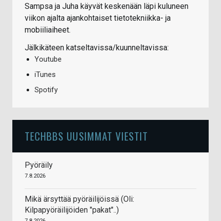
Sampsa ja Juha käyvät keskenään läpi kuluneen
viikon ajalta ajankohtaiset tietotekniikka- ja
mobiiliaiheet.
Jälkikäteen katseltavissa/kuunneltavissa:
Youtube
iTunes
Spotify
TECHBBS UUSIMMAT VIESTIT
Pyöräily
7.8.2026
Mikä ärsyttää pyöräilijöissä (Oli:
Kilpapyöräilijöiden "pakat"..)
7.8.2026