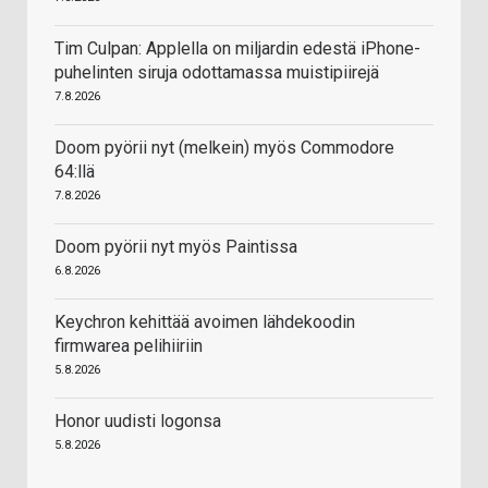
Tim Culpan: Applella on miljardin edestä iPhone-
puhelinten siruja odottamassa muistipiirejä
7.8.2026
Doom pyörii nyt (melkein) myös Commodore
64:llä
7.8.2026
Doom pyörii nyt myös Paintissa
6.8.2026
Keychron kehittää avoimen lähdekoodin
firmwarea pelihiiriin
5.8.2026
Honor uudisti logonsa
5.8.2026