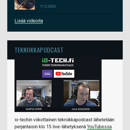
11.2.2026
Lisää videoita
TEKNIIKKAPODCAST
io-techin viikottainen tekniikkapodcast lähetetään
perjantaisin klo 15 live-lähetyksenä
YouTubessa
.