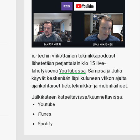
io-techin viikottainen tekniikkapodcast
lähetetään perjantaisin klo 15 live-
lähetyksenä
YouTubessa
. Sampsa ja Juha
käyvät keskenään läpi kuluneen viikon ajalta
ajankohtaiset tietotekniikka- ja mobiiliaiheet.
Jälkikäteen katseltavissa/kuunneltavissa:
Youtube
iTunes
Spotify