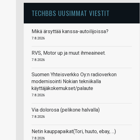
TECHBBS UUSIMMAT VIESTIT
Mikä ärsyttää kanssa-autoilijoissa?
7.8.2026
RVS, Motor up ja muut ihmeaineet.
7.8.2026
Suomen Yhteisverkko Oy:n radioverkon
modernisointi Nokian tekniikalla
käyttäjäkokemukset/palaute
7.8.2026
Via dolorosa (pelikone halvalla)
7.8.2026
Netin kauppapaikat(Tori, huuto, ebay, ...)
7.8.2026