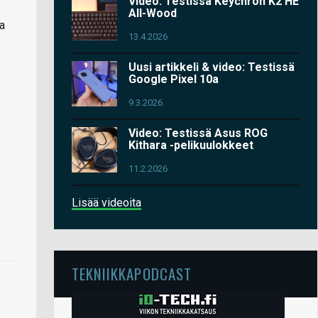
Video: Testissä Keychron K2 HE
All-Wood
aa
13.4.2026
Uusi artikkeli & video: Testissä
Google Pixel 10a
9.3.2026
Video: Testissä Asus ROG
Kithara -pelikuulokkeet
11.2.2026
Lisää videoita
TEKNIIKKAPODCAST