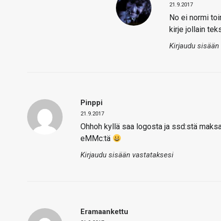
21.9.2017
No ei normi toi
kirje jollain tek
Kirjaudu sisään
Pinppi
21.9.2017
Ohhoh kyllä saa logosta ja ssd:stä maksaa
eMMc:tä
Kirjaudu sisään vastataksesi
Eramaankettu