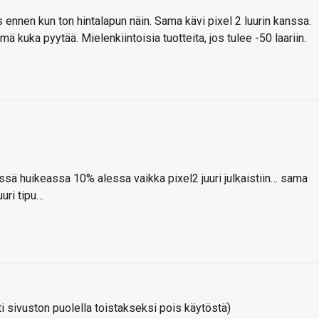
s ennen kun ton hintalapun näin. Sama kävi pixel 2 luurin kanssa.
ä kuka pyytää. Mielenkiintoisia tuotteita, jos tulee -50 laariin.
eissä huikeassa 10% alessa vaikka pixel2 juuri julkaistiin… sama
uuri tipu…
 sivuston puolella toistakseksi pois käytöstä)