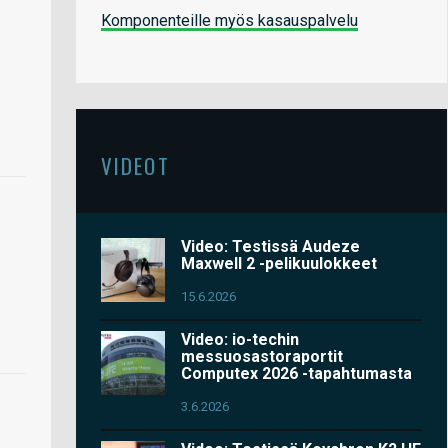
Komponenteille myös kasauspalvelu
VIDEOT
Video: Testissä Audeze
Maxwell 2 -pelikuulokkeet
15.6.2026
Video: io-techin
messuosastoraportit
Computex 2026 -tapahtumasta
3.6.2026