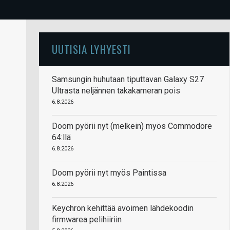
UUTISIA LYHYESTI
Samsungin huhutaan tiputtavan Galaxy S27
Ultrasta neljännen takakameran pois
6.8.2026
Doom pyörii nyt (melkein) myös Commodore
64:llä
6.8.2026
Doom pyörii nyt myös Paintissa
6.8.2026
Keychron kehittää avoimen lähdekoodin
firmwarea pelihiiriin