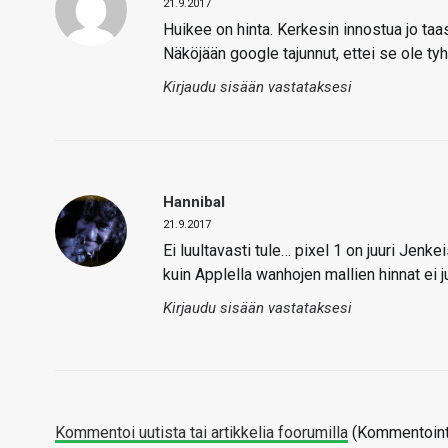
21.9.2017
Huikee on hinta. Kerkesin innostua jo taa
Näköjään google tajunnut, ettei se ole tyhm
Kirjaudu sisään vastataksesi
Hannibal
21.9.2017
Ei luultavasti tule… pixel 1 on juuri Jenk
kuin Applella wanhojen mallien hinnat ei j
Kirjaudu sisään vastataksesi
Kommentoi uutista tai artikkelia foorumilla
(Kommentointi