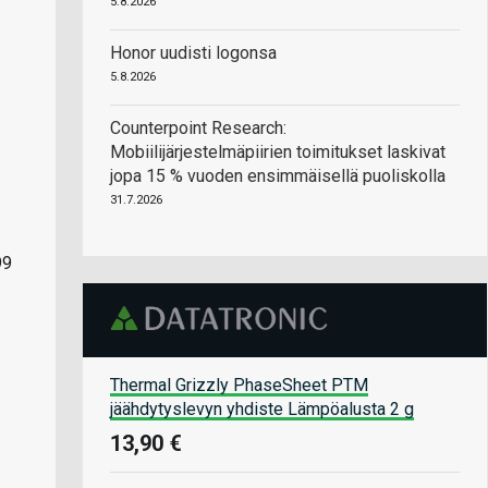
5.8.2026
Honor uudisti logonsa
5.8.2026
Counterpoint Research:
Mobiilijärjestelmäpiirien toimitukset laskivat
jopa 15 % vuoden ensimmäisellä puoliskolla
31.7.2026
99
Thermal Grizzly PhaseSheet PTM
jäähdytyslevyn yhdiste Lämpöalusta 2 g
13,90 €