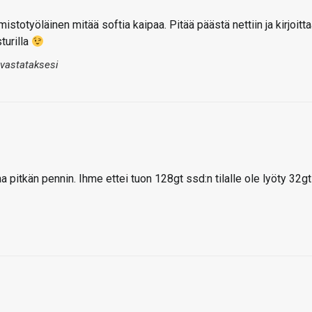
mistotyöläinen mitää softia kaipaa. Pitää päästä nettiin ja kirjoitt
sturilla
 vastataksesi
 pitkän pennin. Ihme ettei tuon 128gt ssd:n tilalle ole lyöty 32gt