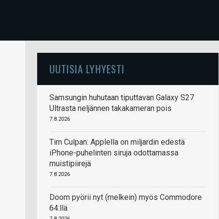
UUTISIA LYHYESTI
Samsungin huhutaan tiputtavan Galaxy S27
Ultrasta neljännen takakameran pois
7.8.2026
Tim Culpan: Applella on miljardin edestä
iPhone-puhelinten siruja odottamassa
muistipiirejä
7.8.2026
Doom pyörii nyt (melkein) myös Commodore
64:llä
7.8.2026