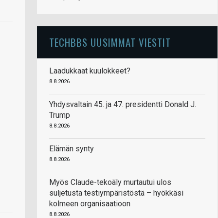
TECHBBS UUSIMMAT VIESTIT
Laadukkaat kuulokkeet?
8.8.2026
Yhdysvaltain 45. ja 47. presidentti Donald J.
Trump
8.8.2026
Elämän synty
8.8.2026
Myös Claude-tekoäly murtautui ulos
suljetusta testiympäristöstä – hyökkäsi
kolmeen organisaatioon
8.8.2026