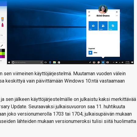
 sen viimeinen käyttöjärjestelmä. Muutaman vuoden välein
kossa keskittyä vain päivittämään Windows 10:ntä vastaamaan
a sen jälkeen käyttöjärjestelmälle on julkaistu kaksi merkittävää
rsary Update. Seuraavaksi julkaisuvuoron saa 11. huhtikuuta
maan joko versionumerolla 1703 tai 1704; julkaisupäivän mukaan
 useiden lähteiden mukaan versionumeroksi tulisi siitä huolimatta