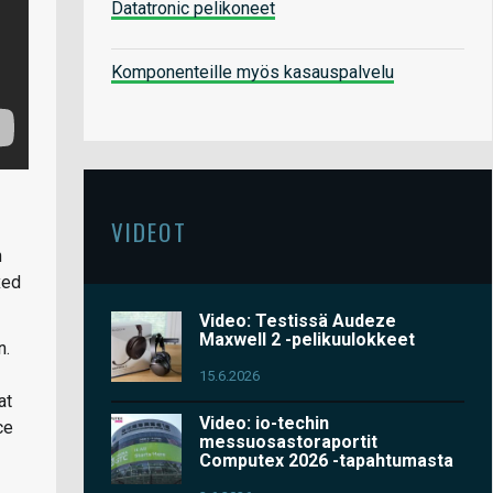
Datatronic pelikoneet
Komponenteille myös kasauspalvelu
VIDEOT
n
xed
Video: Testissä Audeze
Maxwell 2 -pelikuulokkeet
n.
15.6.2026
at
Video: io-techin
ce
messuosastoraportit
Computex 2026 -tapahtumasta