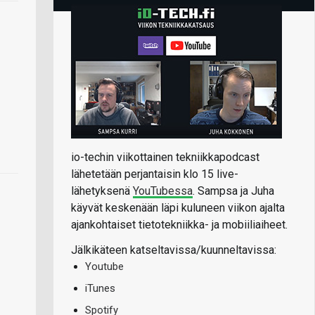
io-techin viikottainen tekniikkapodcast
lähetetään perjantaisin klo 15 live-
lähetyksenä
YouTubessa
. Sampsa ja Juha
käyvät keskenään läpi kuluneen viikon ajalta
ajankohtaiset tietotekniikka- ja mobiiliaiheet.
Jälkikäteen katseltavissa/kuunneltavissa:
Youtube
iTunes
Spotify