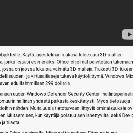
objekteille. Käyttöjärjestelmän mukana tulee uusi 3D-mallien
, jonka lisäksi esimerkiksi Office-ohjelmat päivitetään tukemaan
n
, jossa on jaossa lukuisia valmiita 3D-malleja. Tiukasti 3D-tukee
odellisuuden- ja virtuaalilaseja tukeva käyttöliittymä. Windows Mi
avan edullisimmillaan 299 dollaria.
anaan uuden Windows Defender Security Center -hallintapaneeli
lomuurin hallinan yhdestä paikasta keskitetysti. Myös tietosuoja-
oihin nähden. Muita uusia tietoturvaan liittyviä ominaisuuksia ov
n lukitsemisen, kun käyttäjä poistuu sen lähettyviltä, sekä Devi
ja tilasta.