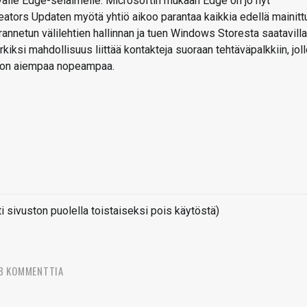
alle Edge-selaimelle. Microsoftin mukaan Edge on jo nyt
reators Updaten myötä yhtiö aikoo parantaa kaikkia edellä mainitt
nnetun välilehtien hallinnan ja tuen Windows Storesta saatavilla
rkiksi mahdollisuus liittää kontakteja suoraan tehtäväpalkkiin, joll
lle on aiempaa nopeampaa.
sivuston puolella toistaiseksi pois käytöstä)
8 KOMMENTTIA