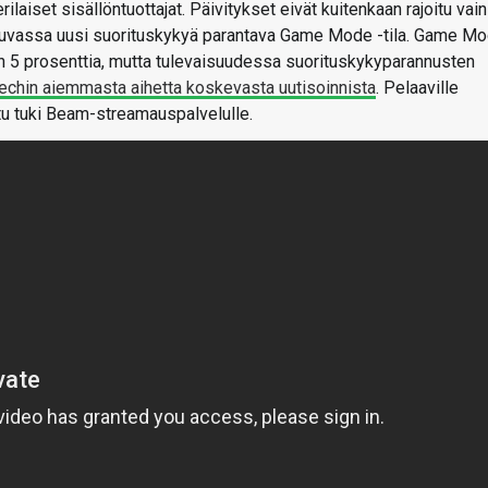
iset sisällöntuottajat. Päivitykset eivät kuitenkaan rajoitu vain
on luvassa uusi suorituskykyä parantava Game Mode -tila. Game M
an 5 prosenttia, mutta tulevaisuudessa suorituskykyparannusten
techin aiemmasta aihetta koskevasta uutisoinnista
. Pelaaville
ttu tuki Beam-streamauspalvelulle.