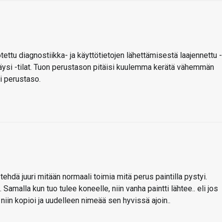
ttu diagnostiikka- ja käyttötietojen lähettämisestä laajennettu -
a täysi -tilat. Tuon perustason pitäisi kuulemma kerätä vähemmän
pi perustaso.
 tehdä juuri mitään normaali toimia mitä perus paintilla pystyi.
Samalla kun tuo tulee koneelle, niin vanha paintti lähtee.. eli jos
 niin kopioi ja uudelleen nimeää sen hyvissä ajoin..