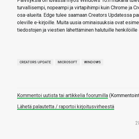
Päivityksiä on luvassa myös Windows 10:n mukana tulev
turvallisempi, nopeampi ja virtapihimpi kuin Chrome ja C
osa-alueita. Edge tulee saamaan Creators Updatessa para
oleville e-kirjoille. Muita uusia ominaisuuksia ovat esime
tiedostojen ja viestien lähettäminen halutuille henkilöi
CREATORS UPDATE
MICROSOFT
WINDOWS
Kommentoi uutista tai artikkelia foorumilla
(Kommentointi 
Lähetä palautetta / raportoi kirjoitusvirheestä
2