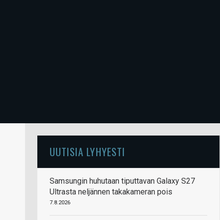
UUTISIA LYHYESTI
Samsungin huhutaan tiputtavan Galaxy S27
Ultrasta neljännen takakameran pois
7.8.2026