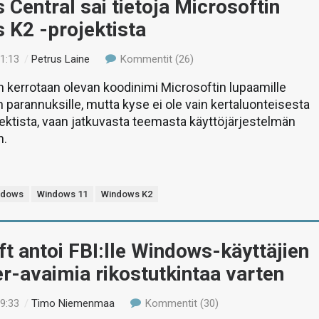
Central sai tietoja Microsoftin
 K2 -projektista
11:13
/
Petrus Laine
Kommentit (26)
kerrotaan olevan koodinimi Microsoftin lupaamille
parannuksille, mutta kyse ei ole vain kertaluonteisesta
ktista, vaan jatkuvasta teemasta käyttöjärjestelmän
n.
ndows
Windows 11
Windows K2
t antoi FBI:lle Windows-käyttäjien
r-avaimia rikostutkintaa varten
19:33
/
Timo Niemenmaa
Kommentit (30)