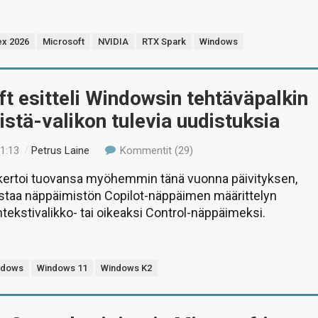
x 2026
Microsoft
NVIDIA
RTX Spark
Windows
t esitteli Windowsin tehtäväpalkin
istä-valikon tulevia uudistuksia
01:13
/
Petrus Laine
Kommentit (29)
 kertoi tuovansa myöhemmin tänä vuonna päivityksen,
istaa näppäimistön Copilot-näppäimen määrittelyn
tekstivalikko- tai oikeaksi Control-näppäimeksi.
ndows
Windows 11
Windows K2