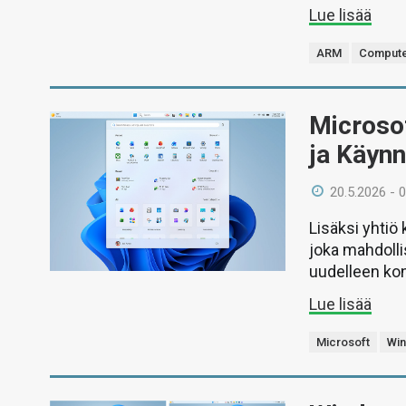
Lue lisää
ARM
Compute
Microsof
ja Käynn
20.5.2026 - 
Lisäksi yhtiö
joka mahdoll
uudelleen kon
Lue lisää
Microsoft
Wi