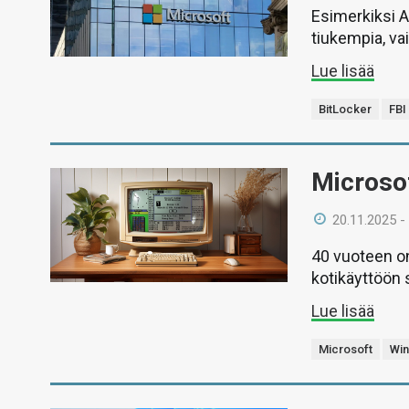
Esimerkiksi A
tiukempia, va
Lue lisää
BitLocker
FBI
Microsof
20.11.2025 -
40 vuoteen 
kotikäyttöön
Lue lisää
Microsoft
Wi