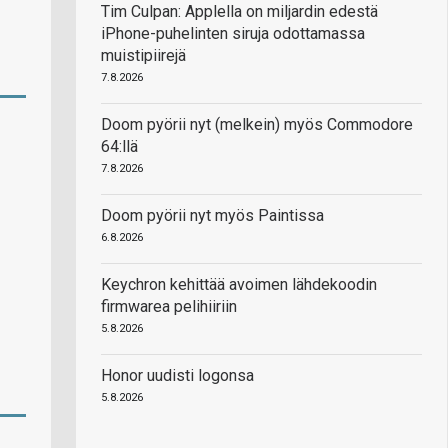
Tim Culpan: Applella on miljardin edestä
iPhone-puhelinten siruja odottamassa
muistipiirejä
7.8.2026
Doom pyörii nyt (melkein) myös Commodore
64:llä
7.8.2026
Doom pyörii nyt myös Paintissa
6.8.2026
Keychron kehittää avoimen lähdekoodin
firmwarea pelihiiriin
5.8.2026
Honor uudisti logonsa
5.8.2026