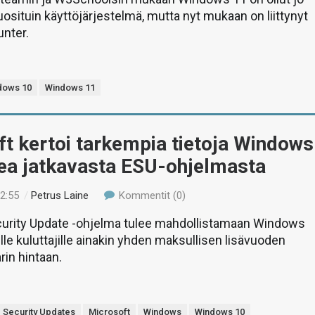
situin käyttöjärjestelmä, mutta nyt mukaan on liittynyt
nter.
dows 10
Windows 11
t kertoi tarkempia tietoja Windows
kea jatkavasta ESU-ohjelmasta
02:55
/
Petrus Laine
Kommentit (0)
urity Update -ohjelma tulee mahdollistamaan Windows
lle kuluttajille ainakin yhden maksullisen lisävuoden
rin hintaan.
 Security Updates
Microsoft
Windows
Windows 10