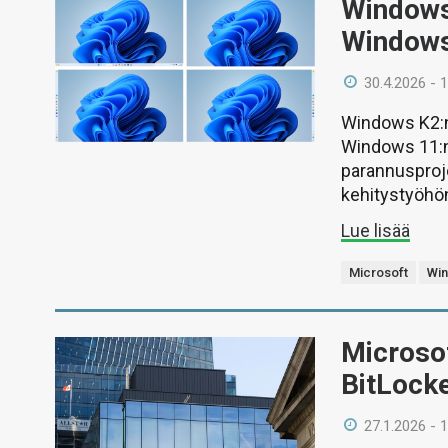
Windows 
Windows
30.4.2026 - 
Windows K2:n 
Windows 11:n 
parannusproje
kehitystyöhö
Lue lisää
Microsoft
Wi
Microsof
BitLocke
27.1.2026 - 