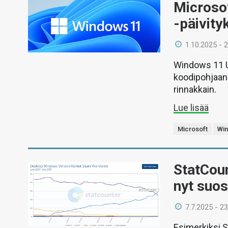
Microsof
-päivity
1.10.2025 - 
Windows 11 U
koodipohjaan
rinnakkain.
Lue lisää
Microsoft
Wi
StatCoun
nyt suos
7.7.2025 - 23
Esimerkiksi 