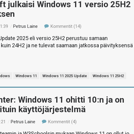
t julkaisi Windows 11 versio 25H2
ksen
21:39
/
Petrus Laine
Kommentit (14)
pdate 2025 eli versio 25H2 perustuu samaan
 kuin 24H2 ja ne tulevat saamaan jatkossa päivityksensä
ndows
Windows 11
Windows 11 2025 Update
Windows 11 25H2
ter: Windows 11 ohitti 10:n ja on
ituin käyttöjärjestelmä
:21
/
Petrus Laine
Kommentit (4)
Steamin ja W3Schoolsin mukaan Windows 11 on ollut jo