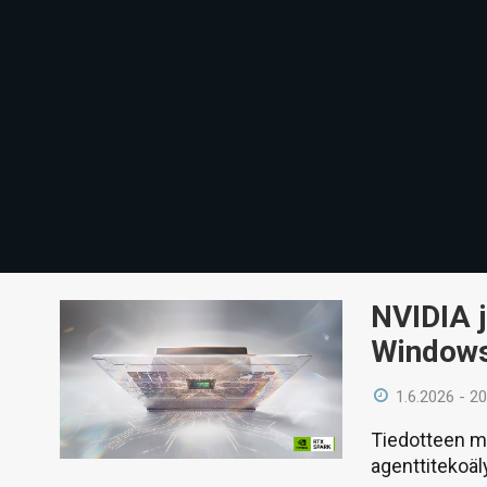
NVIDIA j
Windows
1.6.2026 - 20
Tiedotteen m
agenttitekoäl