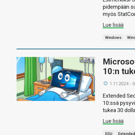
pidempään suo
myös StatCou
Lue lisää
Windows
Win
Microsof
10:n tu
1.11.2024 - 
Extended Sec
10:ssä pysyvi
tukea 30 dolla
Lue lisää
ESU
Extended