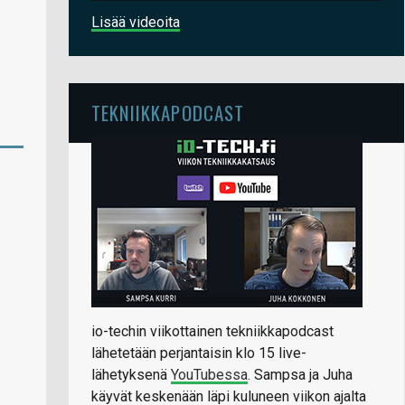
Lisää videoita
TEKNIIKKAPODCAST
io-techin viikottainen tekniikkapodcast
lähetetään perjantaisin klo 15 live-
lähetyksenä
YouTubessa
. Sampsa ja Juha
käyvät keskenään läpi kuluneen viikon ajalta