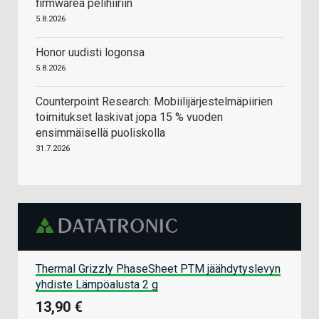
firmwarea pelihiiriin
5.8.2026
Honor uudisti logonsa
5.8.2026
Counterpoint Research: Mobiilijärjestelmäpiirien
toimitukset laskivat jopa 15 % vuoden
ensimmäisellä puoliskolla
31.7.2026
Thermal Grizzly PhaseSheet PTM jäähdytyslevyn
yhdiste Lämpöalusta 2 g
13,90 €