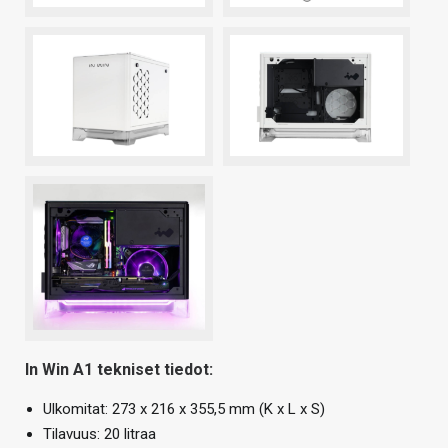
In Win A1 tekniset tiedot:
Ulkomitat: 273 x 216 x 355,5 mm (K x L x S)
Tilavuus: 20 litraa