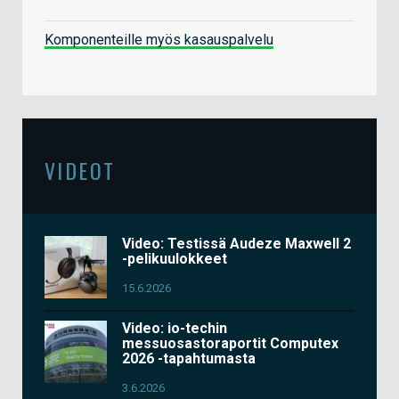
Komponenteille myös kasauspalvelu
VIDEOT
Video: Testissä Audeze Maxwell 2
-pelikuulokkeet
15.6.2026
Video: io-techin
messuosastoraportit Computex
2026 -tapahtumasta
3.6.2026