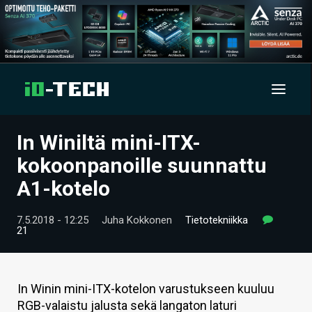
In Winiltä mini-ITX-
UUTISET
kokoonpanoille suunnattu
ARTIKKELIT
A1-kotelo
VIDEOT
7.5.2018 - 12:25
Juha Kokkonen
Tietotekniikka
21
TECHBBS
TIETOA
In Winin mini-ITX-kotelon varustukseen kuuluu
HINTA.FI
RGB-valaistu jalusta sekä langaton laturi