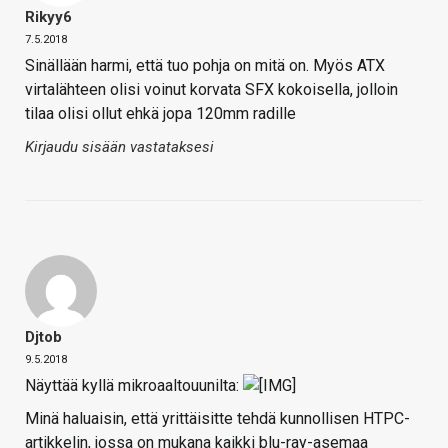
Rikyy6
7.5.2018
Sinällään harmi, että tuo pohja on mitä on. Myös ATX
virtalähteen olisi voinut korvata SFX kokoisella, jolloin
tilaa olisi ollut ehkä jopa 120mm radille
Kirjaudu sisään vastataksesi
Djtob
9.5.2018
Näyttää kyllä mikroaaltouunilta:
Minä haluaisin, että yrittäisitte tehdä kunnollisen HTPC-
artikkelin, jossa on mukana kaikki blu-ray-asemaa