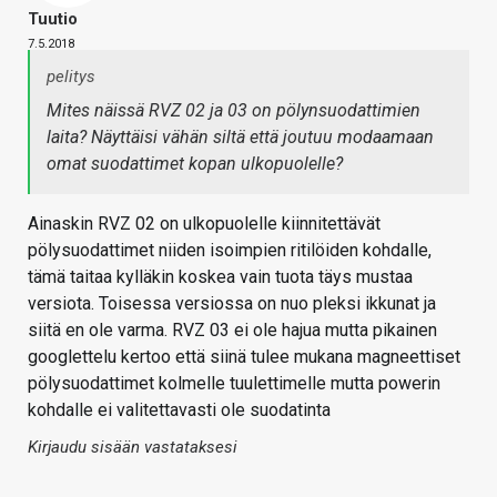
Tuutio
7.5.2018
pelitys
Mites näissä RVZ 02 ja 03 on pölynsuodattimien
laita? Näyttäisi vähän siltä että joutuu modaamaan
omat suodattimet kopan ulkopuolelle?
Ainaskin RVZ 02 on ulkopuolelle kiinnitettävät
pölysuodattimet niiden isoimpien ritilöiden kohdalle,
tämä taitaa kylläkin koskea vain tuota täys mustaa
versiota. Toisessa versiossa on nuo pleksi ikkunat ja
siitä en ole varma. RVZ 03 ei ole hajua mutta pikainen
googlettelu kertoo että siinä tulee mukana magneettiset
pölysuodattimet kolmelle tuulettimelle mutta powerin
kohdalle ei valitettavasti ole suodatinta
Kirjaudu sisään vastataksesi