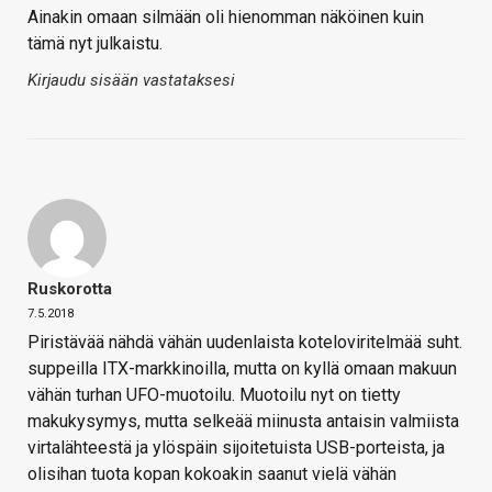
Ainakin omaan silmään oli hienomman näköinen kuin
tämä nyt julkaistu.
Kirjaudu sisään vastataksesi
Ruskorotta
7.5.2018
Piristävää nähdä vähän uudenlaista koteloviritelmää suht.
suppeilla ITX-markkinoilla, mutta on kyllä omaan makuun
vähän turhan UFO-muotoilu. Muotoilu nyt on tietty
makukysymys, mutta selkeää miinusta antaisin valmiista
virtalähteestä ja ylöspäin sijoitetuista USB-porteista, ja
olisihan tuota kopan kokoakin saanut vielä vähän