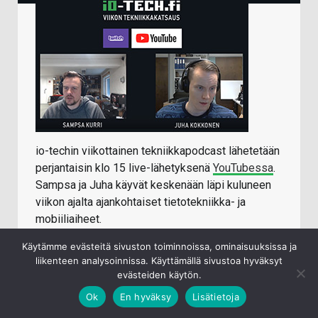
io-techin viikottainen tekniikkapodcast lähetetään
perjantaisin klo 15 live-lähetyksenä
YouTubessa
.
Sampsa ja Juha käyvät keskenään läpi kuluneen
viikon ajalta ajankohtaiset tietotekniikka- ja
mobiiliaiheet.
Jälkikäteen katseltavissa/kuunneltavissa:
Käytämme evästeitä sivuston toiminnoissa, ominaisuuksissa ja
Youtube
liikenteen analysoinnissa. Käyttämällä sivustoa hyväksyt
evästeiden käytön.
iTunes
Ok
En hyväksy
Lisätietoja
Spotify