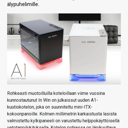
älypuhelimille.
KAUPPA
VAIHDA TEEMA
HAKU
Rohkeasti muotoilluilla koteloillaan viime vuosina
kunnostautunut In Win on julkaissut uuden A1-
kuutiokotelon, joka on suunniteltu mini-ITX-
kokoonpanoille. Kolmen millimetrin karkaistusta lasista
valmistettu kylkipaneeli on varustettu helppokäyttöisellä
vetotappilukituksella. Kotelon pohjassa on läpikuultava