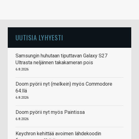
UUTISIA LYHYESTI
Samsungin huhutaan tiputtavan Galaxy S27
Ultrasta neljännen takakameran pois
6.8.2026
Doom pyörii nyt (melkein) myös Commodore
64:llä
6.8.2026
Doom pyörii nyt myös Paintissa
6.8.2026
Keychron kehittää avoimen lähdekoodin