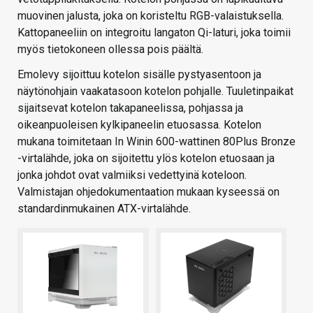
muovinen jalusta, joka on koristeltu RGB-valaistuksella.
Kattopaneeliin on integroitu langaton Qi-laturi, joka toimii
myös tietokoneen ollessa pois päältä.
Emolevy sijoittuu kotelon sisälle pystyasentoon ja
näytönohjain vaakatasoon kotelon pohjalle. Tuuletinpaikat
sijaitsevat kotelon takapaneelissa, pohjassa ja
oikeanpuoleisen kylkipaneelin etuosassa. Kotelon
mukana toimitetaan In Winin 600-wattinen 80Plus Bronze
-virtalähde, joka on sijoitettu ylös kotelon etuosaan ja
jonka johdot ovat valmiiksi vedettyinä koteloon.
Valmistajan ohjedokumentaation mukaan kyseessä on
standardinmukainen ATX-virtalähde.