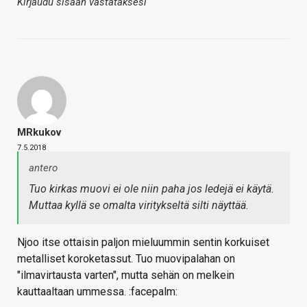
Kirjaudu sisään vastataksesi
MRkukov
7.5.2018
antero
Tuo kirkas muovi ei ole niin paha jos ledejä ei käytä.
Muttaa kyllä se omalta viritykseltä silti näyttää.
Njoo itse ottaisin paljon mieluummin sentin korkuiset
metalliset koroketassut. Tuo muovipalahan on
"ilmavirtausta varten", mutta sehän on melkein
kauttaaltaan ummessa. :facepalm: