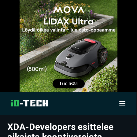
XDA-Developers esittelee
UUTISET
aikaista koontiversiota