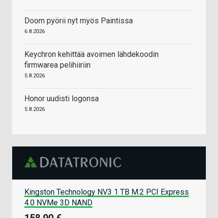
Doom pyörii nyt myös Paintissa
6.8.2026
Keychron kehittää avoimen lähdekoodin
firmwarea pelihiiriin
5.8.2026
Honor uudisti logonsa
5.8.2026
Kingston Technology NV3 1 TB M.2 PCI Express
4.0 NVMe 3D NAND
158,90 €