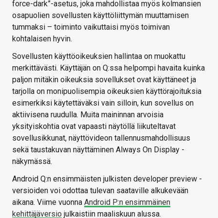
force-dark”-asetus, joka mahdollistaa myös kolmansien
osapuolien sovellusten käyttöliittymän muuttamisen
tummaksi – toiminto vaikuttaisi myös toimivan
kohtalaisen hyvin.
Sovellusten käyttöoikeuksien hallintaa on muokattu
merkittävästi. Käyttäjän on Q:ssa helpompi havaita kuinka
paljon mitäkin oikeuksia sovellukset ovat käyttäneet ja
tarjolla on monipuolisempia oikeuksien käyttörajoituksia
esimerkiksi käytettäväksi vain silloin, kun sovellus on
aktiivisena ruudulla. Muita maininnan arvoisia
yksityiskohtia ovat vapaasti näytöllä liikuteltavat
sovellusikkunat, näyttövideon tallennusmahdollisuus
sekä taustakuvan näyttäminen Always On Display -
näkymässä.
Android Q:n ensimmäisten julkisten developer preview -
versioiden voi odottaa tulevan saataville alkukevään
aikana. Viime vuonna
Android P:n ensimmäinen
kehittäjäversio
julkaistiin maaliskuun alussa.