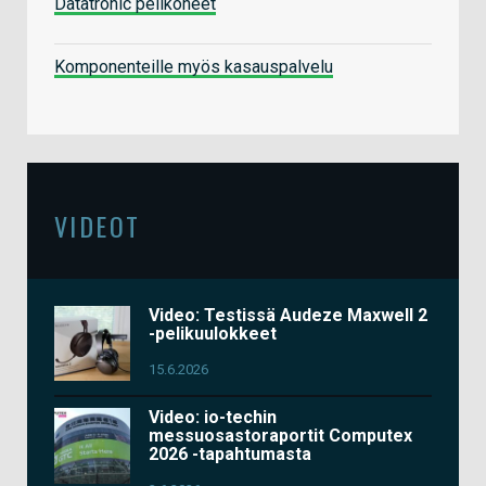
Datatronic pelikoneet
Komponenteille myös kasauspalvelu
VIDEOT
Video: Testissä Audeze Maxwell 2
-pelikuulokkeet
15.6.2026
Video: io-techin
messuosastoraportit Computex
2026 -tapahtumasta