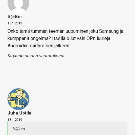
S@ber
18.1.2019
Onko tämä tumman teeman uupuminen joku Samsung ja
kumppanit ongelma? Itsellä ollut vain OPn luureja
Androidiin siirtymisen jälkeen.
Kirjaudu sisään vastataksesi
Juha Uotila
18.1.2019
S@ber