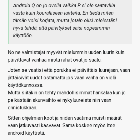
Android Q on jo ovella vaikka P ei ole saatavilla
vasta kuin kouralliseen laitteita. En tiedä miten
tämän voisi korjata, mutta jotain olisi mielestäni
hyvä tehdä, että päivitykset saisi nopeammin
käyttöön.
No ne valmistajat myyvät mielummin uuden luurin kuin
päivittävät vanhaa mistä rahat ovat jo saatu.
Joten se vaatisi että porukka ei päivittäis luurejaan, vaan
jättäisivät uudet ostamatta jos vaan vanha on vielä
käyttökunnossa.
Mutta siitäkin on tehty mahdollisimmat hankalaa kun jo
pelkästään akunvaihto ei nykyluureista niin vaan
onnistukkaan.
Sitten ohjelmien koot ja niiden vaatima muisti määrät
vaan jatkuvasti kasvavat. Sama koskee myös itse
android käyttistä.