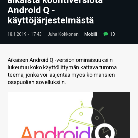
ARTIKKELIT
Android Q -
käyttöjärjestelmästä
VIDEOT
TECHBBS
18.1.2019 - 17:43
Juha Kokkonen
Mobiili
13
TIETOA
HINTA.FI
Aikaisen Android Q -version ominaisuuksiin
lukeutuu koko käyttöliittymän kattava tumma
KAUPPA
teema, jonka voi laajentaa myös kolmansien
osapuolien sovelluksiin.
VAIHDA TEEMA
HAKU