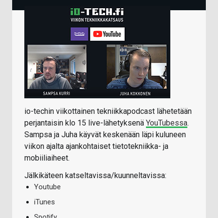
io-techin viikottainen tekniikkapodcast lähetetään
perjantaisin klo 15 live-lähetyksenä
YouTubessa
.
Sampsa ja Juha käyvät keskenään läpi kuluneen
viikon ajalta ajankohtaiset tietotekniikka- ja
mobiiliaiheet.
Jälkikäteen katseltavissa/kuunneltavissa:
Youtube
iTunes
Spotify