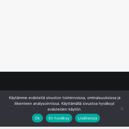
© S&J Media Oy
Käytämme evästeitä sivuston toiminnoissa, ominaisuuksissa ja
liikenteen analysoinnissa. Käyttämällä sivustoa hyväksyt
evästeiden käytön.
Ok
En hyväksy
Lisätietoja