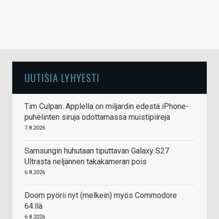
UUTISIA LYHYESTI
Tim Culpan: Applella on miljardin edestä iPhone-
puhelinten siruja odottamassa muistipiirejä
7.8.2026
Samsungin huhutaan tiputtavan Galaxy S27
Ultrasta neljännen takakameran pois
6.8.2026
Doom pyörii nyt (melkein) myös Commodore
64:llä
6.8.2026