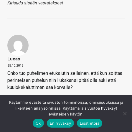
Kirjaudu sisään vastataksesi
Lucas
25.10.2018
Onko tuo puhelimen etukaiutin sellainen, että kun soittaa
perinteisen puhelun niin liukakansi pitää olla auki että
kuulokekaiuttimen saa korvalle?
Vai osataanko näytöstä tehdä jo kaiutin tai piilottaa se
Käytämme evästeitä sivuston toiminnoissa, ominaisuuksissa ja
näytön alle?
liikenteen analysoinnissa. Käyttämällä sivustoa hyväksyt
Kirjaudu sisään vastataksesi
evästeiden käytön.
Ok
En hyväksy
Lisätietoja