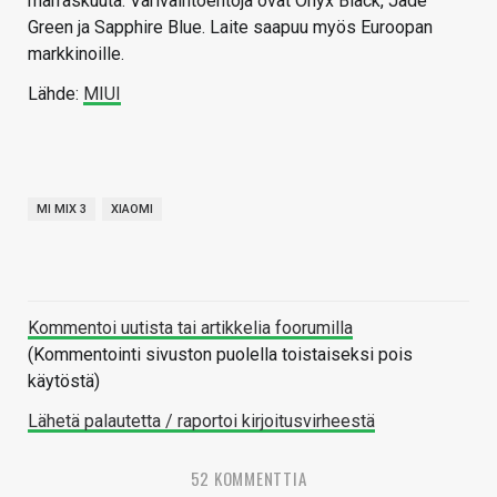
marraskuuta. Värivaihtoehtoja ovat Onyx Black, Jade
Green ja Sapphire Blue. Laite saapuu myös Euroopan
markkinoille.
Lähde:
MIUI
MI MIX 3
XIAOMI
Kommentoi uutista tai artikkelia foorumilla
(Kommentointi sivuston puolella toistaiseksi pois
käytöstä)
Lähetä palautetta / raportoi kirjoitusvirheestä
52 KOMMENTTIA