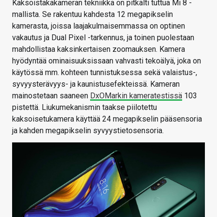
Kaksoistakakameran tekniikka on pitkälti tuttua Mi 8 -
mallista. Se rakentuu kahdesta 12 megapikselin
kamerasta, joissa laajakulmaisemmassa on optinen
vakautus ja Dual Pixel -tarkennus, ja toinen puolestaan
mahdollistaa kaksinkertaisen zoomauksen. Kamera
hyödyntää ominaisuuksissaan vahvasti tekoälyä, joka on
käytössä mm. kohteen tunnistuksessa sekä valaistus-,
syvyysterävyys- ja kaunistusefekteissä. Kameran
mainostetaan saaneen
DxOMarkin kameratestissä
103
pistettä. Liukumekanismin taakse piilotettu
kaksoisetukamera käyttää 24 megapikselin pääsensoria
ja kahden megapikselin syvyystietosensoria.