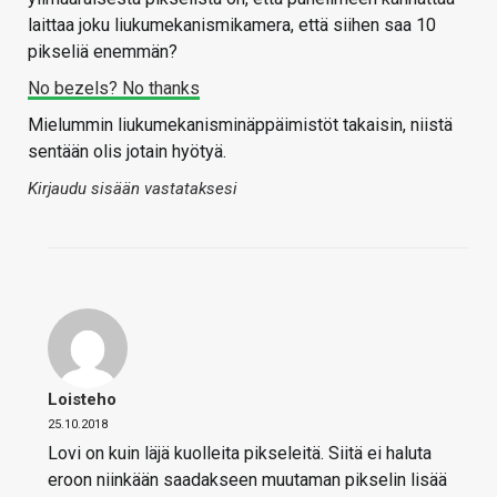
laittaa joku liukumekanismikamera, että siihen saa 10
pikseliä enemmän?
No bezels? No thanks
Mielummin liukumekanisminäppäimistöt takaisin, niistä
sentään olis jotain hyötyä.
Kirjaudu sisään vastataksesi
Loisteho
25.10.2018
Lovi on kuin läjä kuolleita pikseleitä. Siitä ei haluta
eroon niinkään saadakseen muutaman pikselin lisää