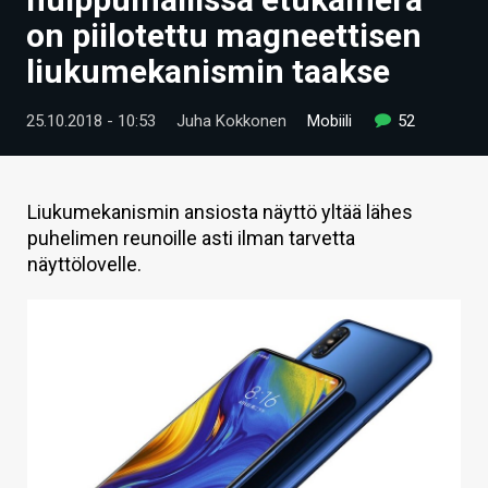
ARTIKKELIT
on piilotettu magneettisen
liukumekanismin taakse
VIDEOT
TECHBBS
25.10.2018 - 10:53
Juha Kokkonen
Mobiili
52
TIETOA
HINTA.FI
Liukumekanismin ansiosta näyttö yltää lähes
puhelimen reunoille asti ilman tarvetta
KAUPPA
näyttölovelle.
VAIHDA TEEMA
HAKU