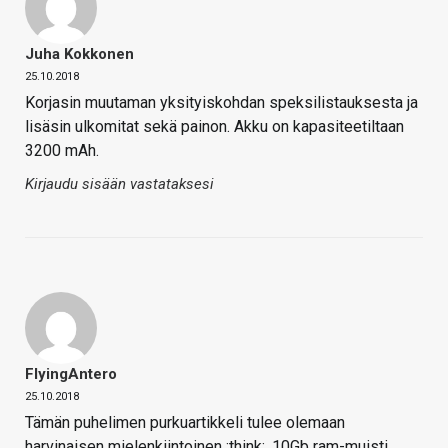
Juha Kokkonen
25.10.2018
Korjasin muutaman yksityiskohdan speksilistauksesta ja
lisäsin ulkomitat sekä painon. Akku on kapasiteetiltaan
3200 mAh.
Kirjaudu sisään vastataksesi
FlyingAntero
25.10.2018
Tämän puhelimen purkuartikkeli tulee olemaan
harvinaisen mielenkiintoinen :think:. 10Gb ram-muisti