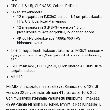
GPS (L1 & L5), GLONASS, Galileo, BeiDou
Kaksoistakakamera
12 megapikselin IMX363-sensori 1,4 um pikselikoolla,
f1.8, OIS, Dual Pixel -tarkennus
12 megapikselin S5K3M3+-sensori 1,0 um
pikselikoolla, f2.4 teleobjektiivi, 2x optinen zoom
4K 60 FPS videokuvaus, 1080p 960 FPS
hidastuskuvaus
24 + 2 megapikselin kaksoisetukamera, IMX576-sensori +
syvyystietokamera, 0,9 um pikselikoko, 2×2 pixel-binning,
f2.0
3200 mAh akku, USB Type-C, Quick Charge 4+ -tuki, 10 W
langaton lataus
MIUI 10
Mi MIX 3:n suositushinnat alkavat Kiinassa 6 & 128 Gt
version 3299 yuanista, eli noin 415 eurosta. 10 & 256
Gt:n muistiyhdistelmällä varustettu huippumalli maksaa
4999 yuania eli noin 630 euroa. Myynti alkaa Kiinassa 1.