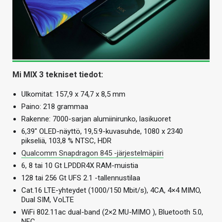
Mi MIX 3 tekniset tiedot:
Ulkomitat: 157,9 x 74,7 x 8,5 mm
Paino: 218 grammaa
Rakenne: 7000-sarjan alumiinirunko, lasikuoret
6,39″ OLED-näyttö, 19,5:9-kuvasuhde, 1080 x 2340
pikseliä, 103,8 % NTSC, HDR
Qualcomm Snapdragon 845 -järjestelmäpiiri
6, 8 tai 10 Gt LPDDR4X RAM-muistia
128 tai 256 Gt UFS 2.1 -tallennustilaa
Cat.16 LTE-yhteydet (1000/150 Mbit/s), 4CA, 4×4 MIMO,
Dual SIM, VoLTE
WiFi 802.11ac dual-band (2×2 MU-MIMO ), Bluetooth 5.0,
NFC