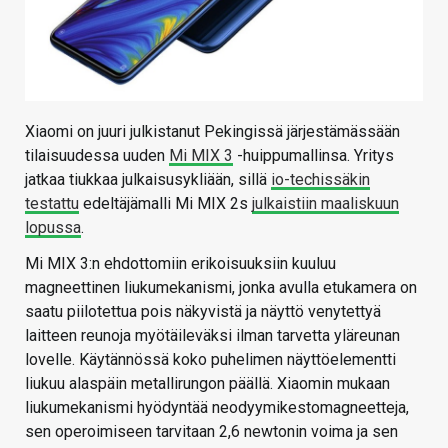
Xiaomi on juuri julkistanut Pekingissä järjestämässään
tilaisuudessa uuden
Mi MIX 3
-huippumallinsa. Yritys
jatkaa tiukkaa julkaisusykliään, sillä
io-techissäkin
testattu
edeltäjämalli Mi MIX 2s
julkaistiin maaliskuun
lopussa
.
Mi MIX 3:n ehdottomiin erikoisuuksiin kuuluu
magneettinen liukumekanismi, jonka avulla etukamera on
saatu piilotettua pois näkyvistä ja näyttö venytettyä
laitteen reunoja myötäileväksi ilman tarvetta yläreunan
lovelle. Käytännössä koko puhelimen näyttöelementti
liukuu alaspäin metallirungon päällä. Xiaomin mukaan
liukumekanismi hyödyntää neodyymikestomagneetteja,
sen operoimiseen tarvitaan 2,6 newtonin voima ja sen