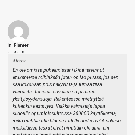
In_Flamer
25.10.2018
Atorox
En ole omissa puhelimissani ikinä tarvinnut
etukameraa mihinkään joten on iso plussa, jos sen
saa kokonaan pois näkyvistä ja turhaa tilaa
viemästä. Toisena plussana on parempi
yksityisyydensuoja. Rakenteessa mietityttää
kuitenkin kestävyys. Vaikka valmistaja lupaa
sliderille optimiolosuhteissa 300000 käyttökertaa,
mikä mahtaa olla tilanne todellisuudessa? Ainakaan
meikäläisen taskut eivät nimittäin ole aina niin