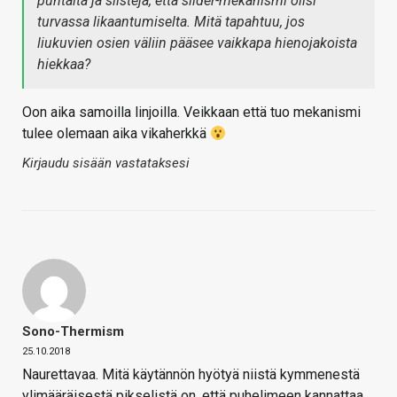
puhtaita ja siistejä, että slider-mekanismi olisi
turvassa likaantumiselta. Mitä tapahtuu, jos
liukuvien osien väliin pääsee vaikkapa hienojakoista
hiekkaa?
Oon aika samoilla linjoilla. Veikkaan että tuo mekanismi
tulee olemaan aika vikaherkkä
Kirjaudu sisään vastataksesi
Sono-Thermism
25.10.2018
Naurettavaa. Mitä käytännön hyötyä niistä kymmenestä
ylimääräisestä pikselistä on, että puhelimeen kannattaa