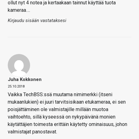
ollut nyt 4 notea ja kertaakaan tainnut käyttää tuota
kameraa….
Kirjaudu sisään vastataksesi
Juha Kokkonen
25.10.2018
Vaikka TechBSS:ssä muutama nimimerkki (itseni
mukaanlukien) ei juuri tarvitsisikaan etukameraa, ei sen
poisjättäminen ole valmistajille millään muotoa
vaihtoehto, sillä kyseessä on nykypäivänä monien
käytättäjien toimesta erittäin käytetty ominaisuus, johon
valmistajat panostavat.