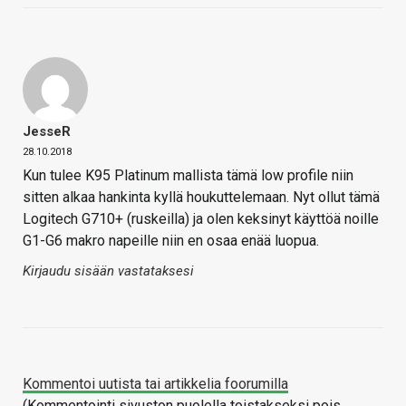
JesseR
28.10.2018
Kun tulee K95 Platinum mallista tämä low profile niin
sitten alkaa hankinta kyllä houkuttelemaan. Nyt ollut tämä
Logitech G710+ (ruskeilla) ja olen keksinyt käyttöä noille
G1-G6 makro napeille niin en osaa enää luopua.
Kirjaudu sisään vastataksesi
Kommentoi uutista tai artikkelia foorumilla
(Kommentointi sivuston puolella toistakseksi pois