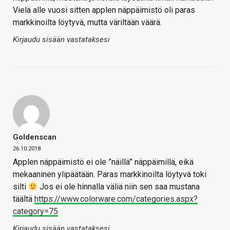
Vielä alle vuosi sitten applen näppäimistö oli paras
markkinoilta löytyvä, mutta väriltään väärä.
Kirjaudu sisään vastataksesi
Goldenscan
26.10.2018
Applen näppäimistö ei ole ”näillä” näppäimillä, eikä
mekaaninen ylipäätään. Paras markkinoilta löytyvä toki
silti
Jos ei ole hinnalla väliä niin sen saa mustana
täältä
https://www.colorware.com/categories.aspx?
category=75
Kirjaudu sisään vastataksesi