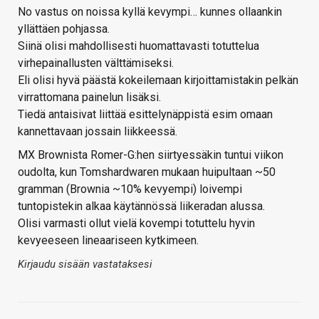
No vastus on noissa kyllä kevympi… kunnes ollaankin
yllättäen pohjassa.
Siinä olisi mahdollisesti huomattavasti totuttelua
virhepainallusten välttämiseksi.
Eli olisi hyvä päästä kokeilemaan kirjoittamistakin pelkän
virrattomana painelun lisäksi.
Tiedä antaisivat liittää esittelynäppistä esim omaan
kannettavaan jossain liikkeessä.
MX Brownista Romer-G:hen siirtyessäkin tuntui viikon
oudolta, kun Tomshardwaren mukaan huipultaan ~50
gramman (Brownia ~10% kevyempi) loivempi
tuntopistekin alkaa käytännössä liikeradan alussa.
Olisi varmasti ollut vielä kovempi totuttelu hyvin
kevyeeseen lineaariseen kytkimeen.
Kirjaudu sisään vastataksesi