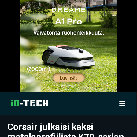
Corsair julkaisi kaksi
UUTISET
matalaprofiilista K70-sarjan