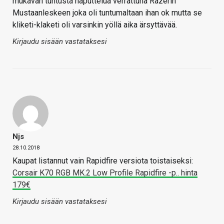
mukavan tuntusta naputtelua verrattuna Razerin
Mustaanleskeen joka oli tuntumaltaan ihan ok mutta se
kliketi-klaketi oli varsinkin yöllä aika ärsyttävää.
Kirjaudu sisään vastataksesi
Njs
28.10.2018
Kaupat listannut vain Rapidfire versiota toistaiseksi:
Corsair K70 RGB MK.2 Low Profile Rapidfire -p.. hinta
179€
Kirjaudu sisään vastataksesi