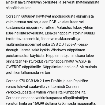
ainakin havainnekuvan perusteella selvästi matalammista
näppäinhatuista.
Corsairin uutuudet käyttävät anodisoidusta alumiinista
valmistettua runkoa ja sen RGB-valaistuksen voi
kustomoida näppäin kerrallaan. Valaistus tukee yhtiön
iCue-hallintasovellusta. Lisäksi näppäimistöihin kuuluu
irroitettava rannetuki, äänenvoimakkuusrulla ja
multimedianäppiämet sekä USB 2.0 Type-A -pass-
through-liitäntä sekä kytkin Windows-näppäinten
poistamiseksi käytöstä. Näppäimistöjen mukana tulee
pinnaltaan teksturoidut vaihtonäppäinhatut WASD- ja
QWERDF-näppäimille. Näppäimistöissä on 8 Mt muistia
profiilien tallennusta varten.
Corsair K70 RGB Mk.2 Low Profile ja sen Rapidfire-
versio tulevat saataville välittömästi Corsairin
verkkokaupasta ja yhtiön virallisilta kumppaneilta.
Corsairin omassa verkkokaupassa näppäimistöjen
veroton hinta on 169,99 dollaria kytkimestä riippumatta.