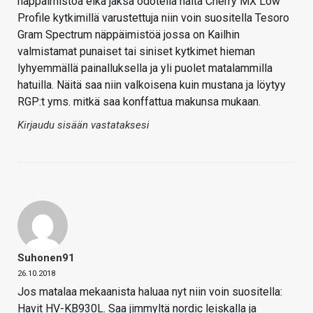
näppäimistöä eikä jaksa odotella näitä Cherry MX Low
Profile kytkimillä varustettuja niin voin suositella Tesoro
Gram Spectrum näppäimistöä jossa on Kailhin
valmistamat punaiset tai siniset kytkimet hieman
lyhyemmällä painalluksella ja yli puolet matalammilla
hatuilla. Näitä saa niin valkoisena kuin mustana ja löytyy
RGP:t yms. mitkä saa konffattua makunsa mukaan.
Kirjaudu sisään vastataksesi
Suhonen91
26.10.2018
Jos matalaa mekaanista haluaa nyt niin voin suositella:
Havit HV-KB930L. Saa jimmyltä nordic leiskalla ja