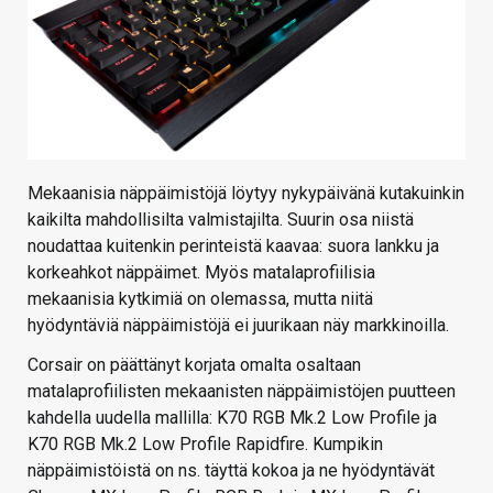
Mekaanisia näppäimistöjä löytyy nykypäivänä kutakuinkin
kaikilta mahdollisilta valmistajilta. Suurin osa niistä
noudattaa kuitenkin perinteistä kaavaa: suora lankku ja
korkeahkot näppäimet. Myös matalaprofiilisia
mekaanisia kytkimiä on olemassa, mutta niitä
hyödyntäviä näppäimistöjä ei juurikaan näy markkinoilla.
Corsair on päättänyt korjata omalta osaltaan
matalaprofiilisten mekaanisten näppäimistöjen puutteen
kahdella uudella mallilla: K70 RGB Mk.2 Low Profile ja
K70 RGB Mk.2 Low Profile Rapidfire. Kumpikin
näppäimistöistä on ns. täyttä kokoa ja ne hyödyntävät