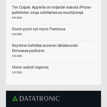
Tim Culpan: Applella on miljardin edestä iPhone-
puhelinten siruja odottamassa muistipiirejä
8.8.2026
Doom pyörii nyt myös Paintissa
6.8.2026
Keychron kehittää avoimen lähdekoodin
firmwarea pelihiiriin
5.8.2026
Honor uudisti logonsa
5.8.2026