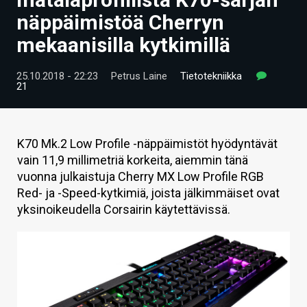
ARTIKKELIT
näppäimistöä Cherryn
mekaanisilla kytkimillä
VIDEOT
TECHBBS
25.10.2018 - 22:23
Petrus Laine
Tietotekniikka
21
TIETOA
HINTA.FI
K70 Mk.2 Low Profile -näppäimistöt hyödyntävät
vain 11,9 millimetriä korkeita, aiemmin tänä
KAUPPA
vuonna julkaistuja Cherry MX Low Profile RGB
VAIHDA TEEMA
Red- ja -Speed-kytkimiä, joista jälkimmäiset ovat
yksinoikeudella Corsairin käytettävissä.
HAKU