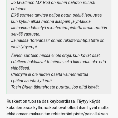
Jo tavallinen MX Red on niihin nähden reilusti
erilainen.
Eikä sormea tarvitse paljoa hatun päällä lepuuttaa,
kun kytkin alkaa mennä alaspäin ja yhtäkkiä
aletaankin lähestyä rekisteröintipistettä ilman mitään
selvää vastusta.
Ja näissä "toleranssi" ennen rekisteröintipistettä on
vielä lyhyempi.
Äänen suhteen niissä ei ole eroja, kun kovat osat
edelleen hakkaavat toisiinsa sekä liikeradan ala- että
yläpäässä.
Cherryllä ei ole niiden osalta vaimennettua
epälineaarista kytkintä.
Tosin Bluen äänitehoste puuttuu, jos niitä käytät.
Ruskeat on tuossa das keyboardissa. Täytyy käydä
kokeilemassa kyllä, ruskeat ovat olleet ihan hyvät mutta
ehkä omaan makuun tuo rekisteröintipiste/painalluksen