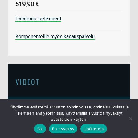
519,90 €
Datatronic pelikoneet
Komponenteille myös kasauspalvelu
VIDEOT
Video: Testissä Audeze Maxwell 2
Käytämme evästeitä sivuston toiminnoissa, ominaisuuksissa ja
-pelikuulokkeet
liikenteen analysoinnissa. Käyttämällä sivustoa hyväksyt
evästeiden käytön.
15.6.2026
Ok
En hyväksy
Lisätietoja
Video: io-techin