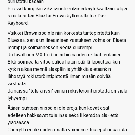
puristettu kasaan.
Eli ovat kumpikin aika rajusti erilaisia käytökseltään, olipa
sinulla sitten Blue tai Brown kytkimellä tuo Das
Keyboard.
Vaikkei Brownissa ole niin korkeata tuntopistettä kuin
Bluessa, sen alun lineaarisen vastuksen voima on Blueta
isompi ja kolmanneksen Rediä suurempi.
Jo tavallinen MX Red on niihin nähden reilusti erilainen.
Eikä sormea tarvitse paljoa hatun päällä lepuuttaa, kun
kytkin alkaa mennä alaspäin ja yhtäkkiä aletaankin
lähestyä rekisteröintipistettä ilman mitään selvää
vastusta.
Ja näissä "toleranssi" ennen rekisteröintipistettä on vielä
lyhyempi.
Äänen suhteen niissä ei ole eroja, kun kovat osat
edelleen hakkaavat toisiinsa sekä liikeradan ala- että
yläpäässä.
Cherryllä ei ole niiden osalta vaimennettua epälineaarista