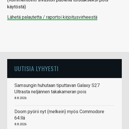
käytöstä)
Lähetä palautetta / raportoi kirjoitusvirheestä
UUTISIA LYHYESTI
Samsungin huhutaan tiputtavan Galaxy S27
Ultrasta neljännen takakameran pois
8.8.2026
Doom pyörii nyt (melkein) myös Commodore
64:llä
8.8.2026