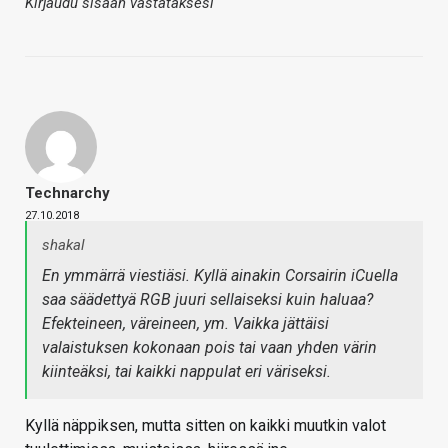
Kirjaudu sisään vastataksesi
Technarchy
27.10.2018
shakal
En ymmärrä viestiäsi. Kyllä ainakin Corsairin iCuella
saa säädettyä RGB juuri sellaiseksi kuin haluaa?
Efekteineen, väreineen, ym. Vaikka jättäisi
valaistuksen kokonaan pois tai vaan yhden värin
kiinteäksi, tai kaikki nappulat eri väriseksi.
Kyllä näppiksen, mutta sitten on kaikki muutkin valot