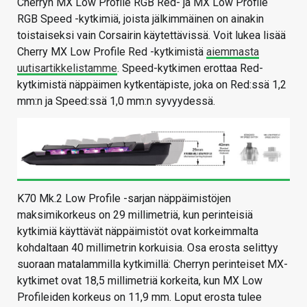
Cherryn MX Low Profile RGB Red- ja MX Low Profile
RGB Speed -kytkimiä, joista jälkimmäinen on ainakin
toistaiseksi vain Corsairin käytettävissä. Voit lukea lisää
Cherry MX Low Profile Red -kytkimistä
aiemmasta
uutisartikkelistamme
. Speed-kytkimen erottaa Red-
kytkimistä näppäimen kytkentäpiste, joka on Red:ssä 1,2
mm:n ja Speed:ssä 1,0 mm:n syvyydessä.
K70 Mk.2 Low Profile -sarjan näppäimistöjen
maksimikorkeus on 29 millimetriä, kun perinteisiä
kytkimiä käyttävät näppäimistöt ovat korkeimmalta
kohdaltaan 40 millimetrin korkuisia. Osa erosta selittyy
suoraan matalammilla kytkimillä: Cherryn perinteiset MX-
kytkimet ovat 18,5 millimetriä korkeita, kun MX Low
Profileiden korkeus on 11,9 mm. Loput erosta tulee