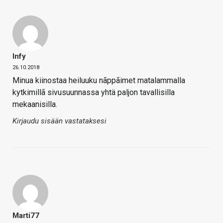
Infy
26.10.2018
Minua kiinostaa heiluuku nãppãimet matalammalla
kytkimillã sivusuunnassa yhtä paljon tavallisilla
mekaanisilla.
Kirjaudu sisään vastataksesi
Marti77