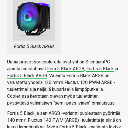
Fortis 5 Black ARGB
Uusia prosessoricoolereita ovat yhtiön SilentiumPC-
ajoista muistuttavat
Fera 5 Black ARGB
,
Fortis 5 Black
ja
Fortis 5 Black ARGB
. Valaistu Fera 5 Black ARGB on
varustettu yhdellä 120 mm:n Fluctus 120 PWM ARGB -
tuulettimella ja neljällä kuparisella lämpöputkella.
Coolerissa kerrotaan olevan myös tuulettimen
pysäyttävä valinnainen ”semi-passiivinen” ominaisuus.
Fortis 5 Black ja sen ARGB -variantti puolestaan pyörittää
140 mm:n Fluctus 140 PWM (ARGB) -tuuletinta ja siinä on
kuusi lämpöputkea. Myös Fortis 5 Black -malleista löytyy