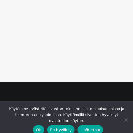
© S&J Media Oy
Käytämme evästeitä sivuston toiminnoissa, ominaisuuksissa ja
liikenteen analysoinnissa. Käyttämällä sivustoa hyväksyt
evästeiden käytön.
Ok
En hyväksy
Lisätietoja