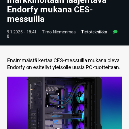
ARTIKKELIT
Endorfy mukana CES-
messuilla
VIDEOT
TECHBBS
9.1.2025 - 18:41
Timo Niemenmaa
Tietotekniikka
0
TIETOA
HINTA.FI
Ensimmäistä kertaa CES-messuilla mukana oleva
Endorfy on esitellyt yleisölle uusia PC-tuotteitaan.
KAUPPA
VAIHDA TEEMA
HAKU