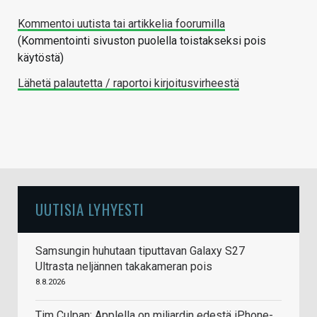
Kommentoi uutista tai artikkelia foorumilla
(Kommentointi sivuston puolella toistakseksi pois
käytöstä)
Lähetä palautetta / raportoi kirjoitusvirheestä
UUTISIA LYHYESTI
Samsungin huhutaan tiputtavan Galaxy S27
Ultrasta neljännen takakameran pois
8.8.2026
Tim Culpan: Applella on miljardin edestä iPhone-