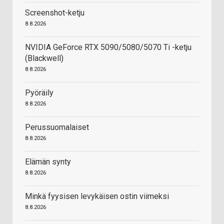
Screenshot-ketju
8.8.2026
NVIDIA GeForce RTX 5090/5080/5070 Ti -ketju
(Blackwell)
8.8.2026
Pyöräily
8.8.2026
Perussuomalaiset
8.8.2026
Elämän synty
8.8.2026
Minkä fyysisen levykäisen ostin viimeksi
8.8.2026