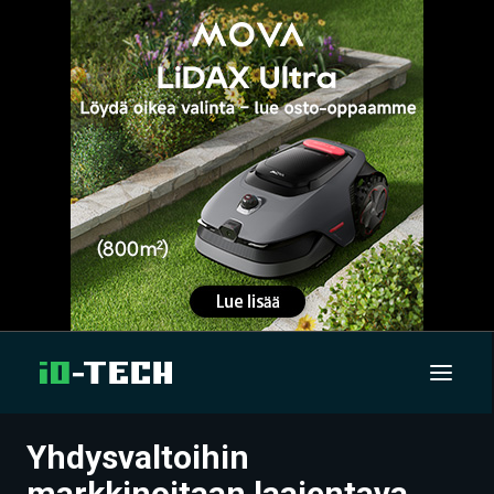
Yhdysvaltoihin
UUTISET
markkinoitaan laajentava