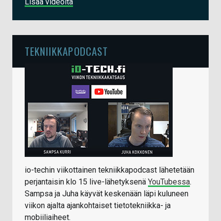
Lisää videoita
TEKNIIKKAPODCAST
io-techin viikottainen tekniikkapodcast lähetetään
perjantaisin klo 15 live-lähetyksenä
YouTubessa
.
Sampsa ja Juha käyvät keskenään läpi kuluneen
viikon ajalta ajankohtaiset tietotekniikka- ja
mobiiliaiheet.