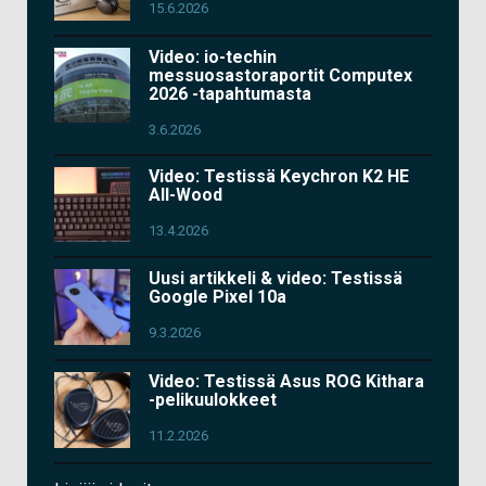
15.6.2026
Video: io-techin
messuosastoraportit Computex
2026 -tapahtumasta
3.6.2026
Video: Testissä Keychron K2 HE
All-Wood
13.4.2026
Uusi artikkeli & video: Testissä
Google Pixel 10a
9.3.2026
Video: Testissä Asus ROG Kithara
-pelikuulokkeet
11.2.2026