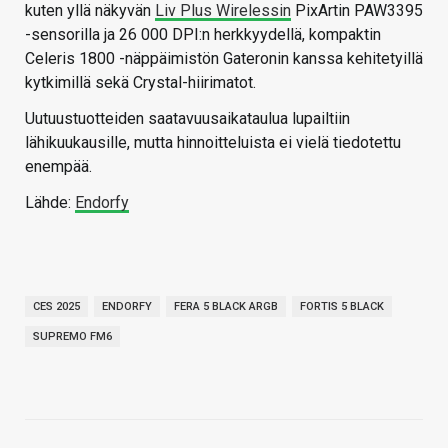
kuten yllä näkyvän
Liv Plus Wirelessin
PixArtin PAW3395
-sensorilla ja 26 000 DPI:n herkkyydellä, kompaktin
Celeris 1800 -näppäimistön Gateronin kanssa kehitetyillä
kytkimillä sekä Crystal-hiirimatot.
Uutuustuotteiden saatavuusaikataulua lupailtiin
lähikuukausille, mutta hinnoitteluista ei vielä tiedotettu
enempää.
Lähde:
Endorfy
CES 2025
ENDORFY
FERA 5 BLACK ARGB
FORTIS 5 BLACK
SUPREMO FM6