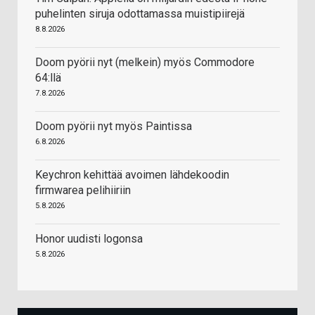
puhelinten siruja odottamassa muistipiirejä
8.8.2026
Doom pyörii nyt (melkein) myös Commodore
64:llä
7.8.2026
Doom pyörii nyt myös Paintissa
6.8.2026
Keychron kehittää avoimen lähdekoodin
firmwarea pelihiiriin
5.8.2026
Honor uudisti logonsa
5.8.2026