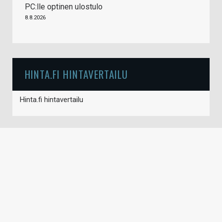
PC:lle optinen ulostulo
8.8.2026
HINTA.FI HINTAVERTAILU
Hinta.fi hintavertailu