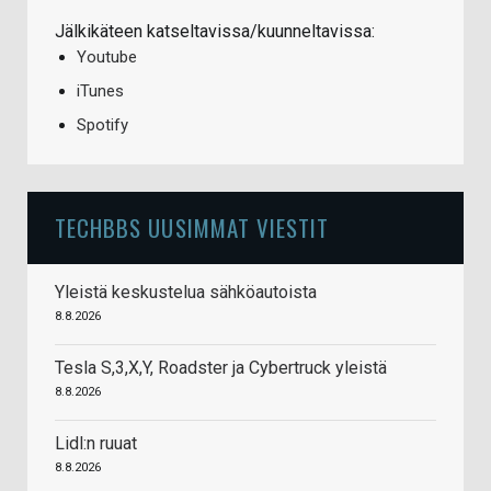
Jälkikäteen katseltavissa/kuunneltavissa:
Youtube
iTunes
Spotify
TECHBBS UUSIMMAT VIESTIT
Yleistä keskustelua sähköautoista
8.8.2026
Tesla S,3,X,Y, Roadster ja Cybertruck yleistä
8.8.2026
Lidl:n ruuat
8.8.2026