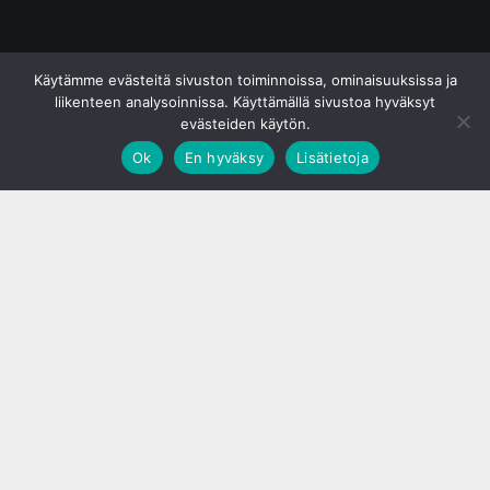
© S&J Media Oy
Käytämme evästeitä sivuston toiminnoissa, ominaisuuksissa ja
liikenteen analysoinnissa. Käyttämällä sivustoa hyväksyt
evästeiden käytön.
Ok
En hyväksy
Lisätietoja
;