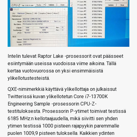
Intelin tulevat Raptor Lake -prosessorit ovat päässeet
esiintymään useissa vuodoissa viime aikoina. Tällä
kertaa vuotovuorossa on yksi ensimmäisistä
ylikellotustesteistä.
QXE-nimimerkkiä käyttävä ylikellottaja on julkaissut
Twitterissä kuvan ylikellotetun Core i7-13700K
Engineering Sample -prosessorin CPU-Z-
testituloksesta. Prosessorin P-ytimet toimivat testissä
6185 MHz:n kellotaajuudella, mikä siivitti sen yhden
ytimen testissä 1000 pisteen rajapyykin paremmalle
puolen 1009,9 pisteen tuloksella. Kaikkien ydinten