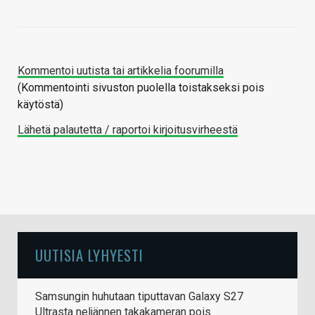
Kommentoi uutista tai artikkelia foorumilla
(Kommentointi sivuston puolella toistakseksi pois
käytöstä)
Lähetä palautetta / raportoi kirjoitusvirheestä
UUTISIA LYHYESTI
Samsungin huhutaan tiputtavan Galaxy S27
Ultrasta neljännen takakameran pois