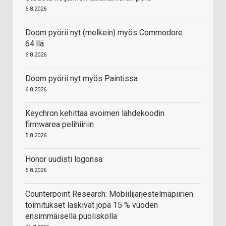
6.8.2026
Doom pyörii nyt (melkein) myös Commodore
64:llä
6.8.2026
Doom pyörii nyt myös Paintissa
6.8.2026
Keychron kehittää avoimen lähdekoodin
firmwarea pelihiiriin
5.8.2026
Honor uudisti logonsa
5.8.2026
Counterpoint Research: Mobiilijärjestelmäpiirien
toimitukset laskivat jopa 15 % vuoden
ensimmäisellä puoliskolla