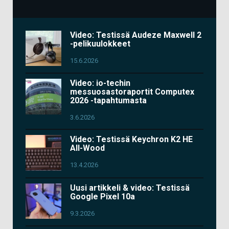
Video: Testissä Audeze Maxwell 2
-pelikuulokkeet
15.6.2026
Video: io-techin
messuosastoraportit Computex
2026 -tapahtumasta
3.6.2026
Video: Testissä Keychron K2 HE
All-Wood
13.4.2026
Uusi artikkeli & video: Testissä
Google Pixel 10a
9.3.2026