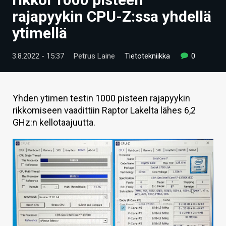
ARTIKKELIT
rajapyykin CPU-Z:ssa yhdellä
ytimellä
VIDEOT
TECHBBS
3.8.2022 - 15:37
Petrus Laine
Tietotekniikka
0
TIETOA
HINTA.FI
Yhden ytimen testin 1000 pisteen rajapyykin
rikkomiseen vaadittiin Raptor Lakelta lähes 6,2
KAUPPA
GHz:n kellotaajuutta.
VAIHDA TEEMA
HAKU