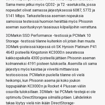
Sama meno jatkui myös QD32- ja T2 -asetuksilla, jossa
nopeudet olivat samassa järjestyksessä 6087, 5772 ja
5141 Mbps. Tarkastellessa asemien nopeuksia
samoissa testeissä huomion herättää myös Phisonin
aseman suorituskyvyn tasaisuus kilpailijoihin verrattuna.
3DMarkin SSD Performance -testissä ja PCMark 10
Storage -testissä tilanne kuitenkin oli jotain ihan muuta.
3DMark-pisteissä kärjessä oli SK Hynixin Platinum P41
4643 pisteellä Kingstonin KC3000:n seuratessa
kakkospaikalla 4300 pisteellä jättäen Phisonin aseman
kolmanneksi 4191 pisteen tuloksella. Asemilla oli sama
järjestys myös kaistaa ja viiveitä mittaavissa
testiosioissa. PCMarkin puolella tilanne oli vielä
heikompi, kun Phisonin asema jäi koko joukon
loppupäähän KC3000:n ja Rocket 4 Plussan väliin
osuvilla tuloksillaan. 3DMark- tai PCMark-testejä ei ole
optimoitu DirectStoragea silmällä pitäen. Lähdelinkin
takaa löytyy vielä niin ikään DirectStorage-