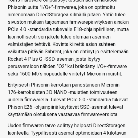
Phisonin uutta ”I/O+”-firmwarea, joka on optimoitu
nimenomaan DirectStoragea silmällä pitäen. Yhtiö tulee
sivuston mukaan tarjoamaan firmwarepäivityksen ainakin
PCIe 4.0 -standardia tukevalle E18-ohjainpiirilleen, mutta
luonnollisesti sen jakelu tulee olemaan asemien
valmistajien tehtävä. Kovinta kiirettä asian suhteen
vaikuttaa pitävän Sabrent, joka on ehtinyt jo esittelemään
Rocket 4 Plus G -SSD-aseman, josta löytyy
perusversioon nähden ”O2”:ksi brändätty I/O+-firmware
sekä 1600 Mt/s nopeudelle viritetyt Micronin muistit.
Erityisesti Phisonin kerrotaan panostaneen Micronin
176-kerroksisten 3D NAND -muistien toimivuuteen
uudella firmwarella. Tulevat PCIe 5.0 -standardia tukevat
Phison E26 -ohjainpiiriä käyttävät SSD-asemat tulevat
käyttämään oletuksena vastaavaa firmwareversiota.
Uuden firmwaren tarve selittyy helposti DirectStoragen
luonteella. Tyypillisesti asemat optimoidaan 4 kilotavun