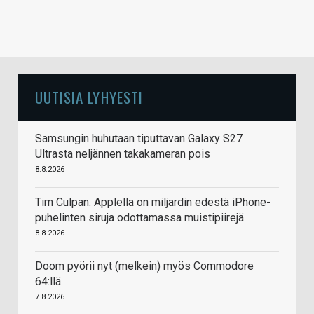
UUTISIA LYHYESTI
Samsungin huhutaan tiputtavan Galaxy S27
Ultrasta neljännen takakameran pois
8.8.2026
Tim Culpan: Applella on miljardin edestä iPhone-
puhelinten siruja odottamassa muistipiirejä
8.8.2026
Doom pyörii nyt (melkein) myös Commodore
64:llä
7.8.2026