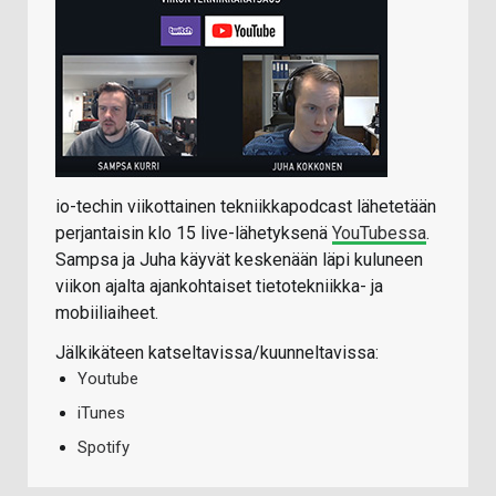
io-techin viikottainen tekniikkapodcast lähetetään
perjantaisin klo 15 live-lähetyksenä
YouTubessa
.
Sampsa ja Juha käyvät keskenään läpi kuluneen
viikon ajalta ajankohtaiset tietotekniikka- ja
mobiiliaiheet.
Jälkikäteen katseltavissa/kuunneltavissa:
Youtube
iTunes
Spotify