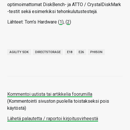
optimoimattomat DiskBench- ja ATTO / CrystalDiskMark
-testit sekä esimerkiksi tehonkulutustestejä.
Lähteet: Tom’s Hardware (
1
), (
2
)
AGILITY SDK
DIRECTSTORAGE
E18
E26
PHISON
Kommentoi uutista tai artikkelia foorumilla
(Kommentointi sivuston puolella toistakseksi pois
käytöstä)
Lähetä palautetta / raportoi kirjoitusvirheestä