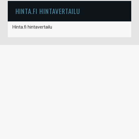
HINTA.FI HINTAVERTAILU
Hinta.fi hintavertailu