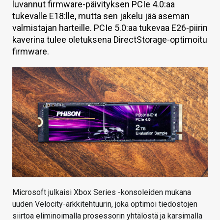
luvannut firmware-päivityksen PCIe 4.0:aa
KAUPPA
tukevalle E18:lle, mutta sen jakelu jää aseman
valmistajan harteille. PCIe 5.0:aa tukevaa E26-piirin
VAIHDA TEEMA
kaverina tulee oletuksena DirectStorage-optimoitu
firmware.
HAKU
Microsoft julkaisi Xbox Series -konsoleiden mukana
uuden Velocity-arkkitehtuurin, joka optimoi tiedostojen
siirtoa eliminoimalla prosessorin yhtälöstä ja karsimalla