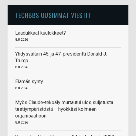
TECHBBS UUSIMMAT VIESTIT
Laadukkaat kuulokkeet?
8.8.2026
Yhdysvaltain 45. ja 47. presidentti Donald J.
Trump
8.8.2026
Elämän synty
8.8.2026
Myös Claude-tekoäly murtautui ulos suljetusta
testiympäristöstä – hyökkäsi kolmeen
organisaatioon
8.8.2026