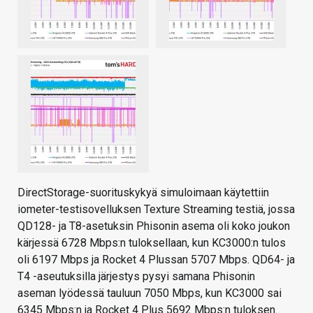
DirectStorage-suorituskykyä simuloimaan käytettiin
iometer-testisovelluksen Texture Streaming testiä, jossa
QD128- ja T8-asetuksin Phisonin asema oli koko joukon
kärjessä 6728 Mbps:n tuloksellaan, kun KC3000:n tulos
oli 6197 Mbps ja Rocket 4 Plussan 5707 Mbps. QD64- ja
T4 -aseutuksilla järjestys pysyi samana Phisonin
aseman lyödessä tauluun 7050 Mbps, kun KC3000 sai
6345 Mbps:n ja Rocket 4 Plus 5692 Mbps:n tuloksen.