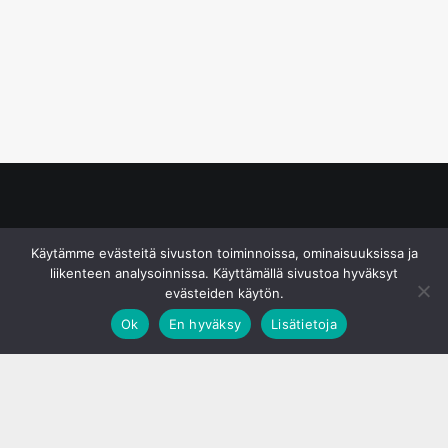
© S&J Media Oy
Käytämme evästeitä sivuston toiminnoissa, ominaisuuksissa ja
liikenteen analysoinnissa. Käyttämällä sivustoa hyväksyt
evästeiden käytön.
Ok
En hyväksy
Lisätietoja
;