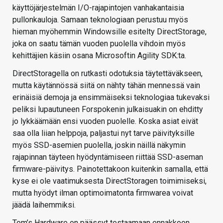
käyttöjärjestelmän I/O-rajapintojen vanhakantaisia
pullonkauloja. Samaan teknologiaan perustuu myös
hieman myöhemmin Windowsille esitelty DirectStorage,
joka on saatu tämän vuoden puolella vihdoin myös
kehittäjien käsiin osana Microsoftin Agility SDK:ta.
DirectStoragella on rutkasti odotuksia täytettäväkseen,
mutta käytännössä siitä on nähty tähän mennessä vain
erinäisiä demoja ja ensimmäiseksi teknologiaa tukevaksi
peliksi lupautuneen Forspokenin julkaisuakin on ehditty
jo lykkäämään ensi vuoden puolelle. Koska asiat eivät
saa olla liian helppoja, paljastui nyt tarve päivityksille
myös SSD-asemien puolella, joskin näillä näkymin
rajapinnan täyteen hyödyntämiseen riittää SSD-aseman
firmware-päivitys. Painotettakoon kuitenkin samalla, että
kyse ei ole vaatimuksesta DirectStoragen toimimiseksi,
mutta hyödyt ilman optimoimatonta firmwarea voivat
jäädä laihemmiksi.
Tom’s Hardware on päässyt testaamaan ennakkoon