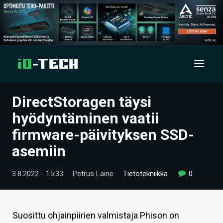
DirectStoragen täysi
UUTISET
hyödyntäminen vaatii
ARTIKKELIT
firmware-päivityksen SSD-
asemiin
VIDEOT
TECHBBS
3.8.2022 - 15:33
Petrus Laine
Tietotekniikka
0
TIETOA
HINTA.FI
Suosittu ohjainpiirien valmistaja Phison on