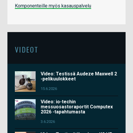
Komponenteille myös kasauspalvelu
VIDEOT
Video: Testissä Audeze Maxwell 2
-pelikuulokkeet
15.6.2026
Video: io-techin
messuosastoraportit Computex
2026 -tapahtumasta
3.6.2026