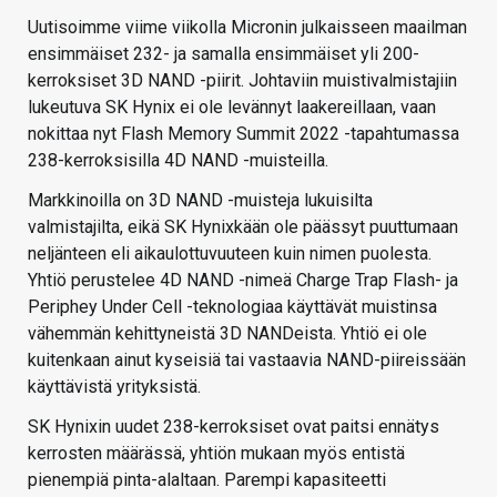
Uutisoimme viime viikolla Micronin julkaisseen maailman
ensimmäiset 232- ja samalla ensimmäiset yli 200-
kerroksiset 3D NAND -piirit. Johtaviin muistivalmistajiin
lukeutuva SK Hynix ei ole levännyt laakereillaan, vaan
nokittaa nyt Flash Memory Summit 2022 -tapahtumassa
238-kerroksisilla 4D NAND -muisteilla.
Markkinoilla on 3D NAND -muisteja lukuisilta
valmistajilta, eikä SK Hynixkään ole päässyt puuttumaan
neljänteen eli aikaulottuvuuteen kuin nimen puolesta.
Yhtiö perustelee 4D NAND -nimeä Charge Trap Flash- ja
Periphey Under Cell -teknologiaa käyttävät muistinsa
vähemmän kehittyneistä 3D NANDeista. Yhtiö ei ole
kuitenkaan ainut kyseisiä tai vastaavia NAND-piireissään
käyttävistä yrityksistä.
SK Hynixin uudet 238-kerroksiset ovat paitsi ennätys
kerrosten määrässä, yhtiön mukaan myös entistä
pienempiä pinta-alaltaan. Parempi kapasiteetti