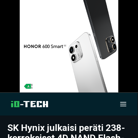
SK Hynix julkaisi peräti 238-
UUTISET
kerroksiset 4D NAND Flash-