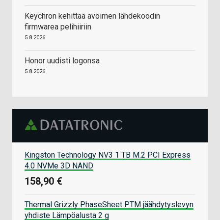
Keychron kehittää avoimen lähdekoodin
firmwarea pelihiiriin
5.8.2026
Honor uudisti logonsa
5.8.2026
Kingston Technology NV3 1 TB M.2 PCI Express
4.0 NVMe 3D NAND
158,90 €
Thermal Grizzly PhaseSheet PTM jäähdytyslevyn
yhdiste Lämpöalusta 2 g