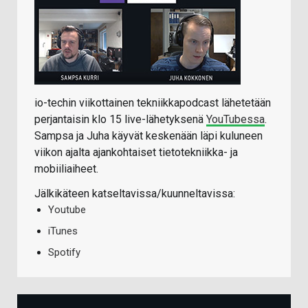
io-techin viikottainen tekniikkapodcast lähetetään
perjantaisin klo 15 live-lähetyksenä
YouTubessa
.
Sampsa ja Juha käyvät keskenään läpi kuluneen
viikon ajalta ajankohtaiset tietotekniikka- ja
mobiiliaiheet.
Jälkikäteen katseltavissa/kuunneltavissa:
Youtube
iTunes
Spotify