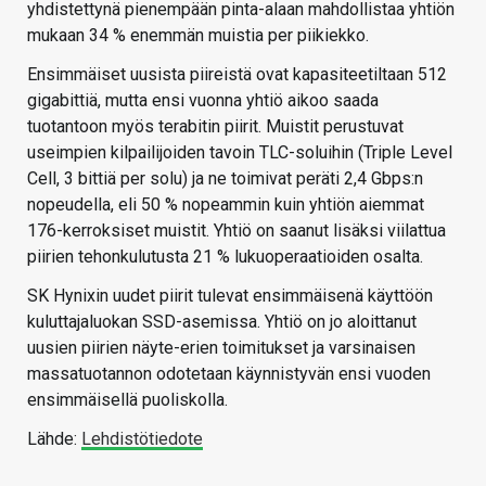
yhdistettynä pienempään pinta-alaan mahdollistaa yhtiön
mukaan 34 % enemmän muistia per piikiekko.
Ensimmäiset uusista piireistä ovat kapasiteetiltaan 512
gigabittiä, mutta ensi vuonna yhtiö aikoo saada
tuotantoon myös terabitin piirit. Muistit perustuvat
useimpien kilpailijoiden tavoin TLC-soluihin (Triple Level
Cell, 3 bittiä per solu) ja ne toimivat peräti 2,4 Gbps:n
nopeudella, eli 50 % nopeammin kuin yhtiön aiemmat
176-kerroksiset muistit. Yhtiö on saanut lisäksi viilattua
piirien tehonkulutusta 21 % lukuoperaatioiden osalta.
SK Hynixin uudet piirit tulevat ensimmäisenä käyttöön
kuluttajaluokan SSD-asemissa. Yhtiö on jo aloittanut
uusien piirien näyte-erien toimitukset ja varsinaisen
massatuotannon odotetaan käynnistyvän ensi vuoden
ensimmäisellä puoliskolla.
Lähde:
Lehdistötiedote