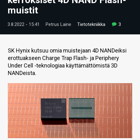
ARTIKKELIT
muistit
VIDEOT
3.8.2022 - 15:41
Petrus Laine
Tietotekniikka
3
TECHBBS
TIETOA
SK Hynix kutsuu omia muistejaan 4D NANDeiksi
erottuakseen Charge Trap Flash- ja Periphery
HINTA.FI
Under Cell -teknologiaa käyttämättömistä 3D
NANDeista.
KAUPPA
VAIHDA TEEMA
HAKU