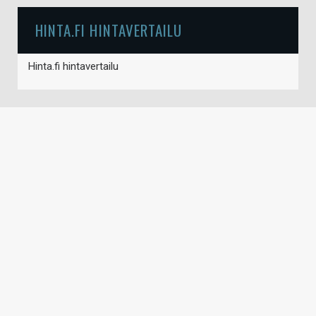
HINTA.FI HINTAVERTAILU
Hinta.fi hintavertailu