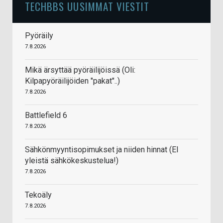
TECHBBS UUSIMMAT VIESTIT
Pyöräily
7.8.2026
Mikä ärsyttää pyöräilijöissä (Oli:
Kilpapyöräilijöiden "pakat"..)
7.8.2026
Battlefield 6
7.8.2026
Sähkönmyyntisopimukset ja niiden hinnat (EI
yleistä sähkökeskustelua!)
7.8.2026
Tekoäly
7.8.2026