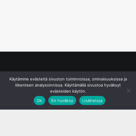
© S&J Media Oy
Käytämme evästeitä sivuston toiminnoissa, ominaisuuksissa ja
liikenteen analysoinnissa. Käyttämällä sivustoa hyväksyt
evästeiden käytön.
Ok
En hyväksy
Lisätietoja
;