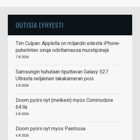
UUTISIA LYHYESTI
Tim Culpan: Applella on miljardin edestä iPhone-
puhelinten siruja odottamassa muistipiirejä
7.8.2026
Samsungin huhutaan tiputtavan Galaxy S27
Ultrasta neljännen takakameran pois
6.8.2026
Doom pyörii nyt (melkein) myös Commodore
64:llä
6.8.2026
Doom pyörii nyt myös Paintissa
6.8.2026