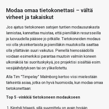
Modaa omaa tietokonettasi – vältä
virheet ja takaiskut
Jos ajatus tietokoneen satojen tuntien modausurakasta
lannistaa, kannattaa muistaa, että pienilläkin resursseilla
ja luovuudella pääsee jo pitkälle. Tietokoneiden modaus
voi olla yksinkertaista ja pienilläkin muutoksilla saattaa
olla yllättävän suuri vaikutus. Pienellä hienosäädöllä
voidaan esimerkiksi parantaa muutoin valmiin koneen
ulkonäköä tai suorituskykyä, jos projektisi sisältää esim.
vesijäähdytyksen tai on ylikellotettu.
Alla Tim ”Timpelay” Malmborg kertoo viisi mielestään
tärkeintä asiaa, jotka on hyvä huomioida, kun modaa omaa
tietokonettaan:
Top 5 -vinkkiä tietokoneen modaukseen
Kiirehdi hitaasti, sillä suunnittelu on avain hyvään