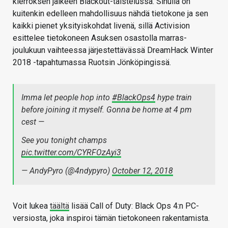
kierroksen jälkeen Blackout-taistelussa. Sinulla on
kuitenkin edelleen mahdollisuus nähdä tietokone ja sen
kaikki pienet yksityiskohdat livenä, sillä Activision
esittelee tietokoneen Asuksen osastolla marras-
joulukuun vaihteessa järjestettävässä DreamHack Winter
2018 -tapahtumassa Ruotsin Jönköpingissä.
Imma let people hop into
#BlackOps4
hype train
before joining it myself. Gonna be home at 4 pm
cest —
See you tonight champs
pic.twitter.com/CYRFOzAyi3
— AndyPyro (@4ndypyro)
October 12, 2018
Voit lukea
täältä
lisää Call of Duty: Black Ops 4:n PC-
versiosta, joka inspiroi tämän tietokoneen rakentamista.