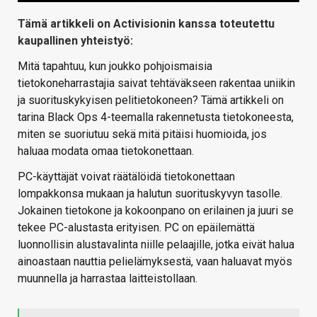
Tämä artikkeli on Activisionin kanssa toteutettu
kaupallinen yhteistyö:
Mitä tapahtuu, kun joukko pohjoismaisia
tietokoneharrastajia saivat tehtäväkseen rakentaa uniikin
ja suorituskykyisen pelitietokoneen? Tämä artikkeli on
tarina Black Ops 4-teemalla rakennetusta tietokoneesta,
miten se suoriutuu sekä mitä pitäisi huomioida, jos
haluaa modata omaa tietokonettaan.
PC-käyttäjät voivat räätälöidä tietokonettaan
lompakkonsa mukaan ja halutun suorituskyvyn tasolle.
Jokainen tietokone ja kokoonpano on erilainen ja juuri se
tekee PC-alustasta erityisen. PC on epäilemättä
luonnollisin alustavalinta niille pelaajille, jotka eivät halua
ainoastaan nauttia pelielämyksestä, vaan haluavat myös
muunnella ja harrastaa laitteistollaan.