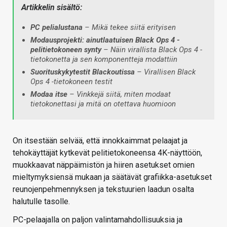
Artikkelin sisältö:
PC pelialustana
– Mikä tekee siitä erityisen
Modausprojekti: ainutlaatuisen Black Ops 4 -
pelitietokoneen synty
– Näin virallista Black Ops 4 -
tietokonetta ja sen komponentteja modattiin
Suorituskykytestit Blackoutissa
– Virallisen Black
Ops 4 -tietokoneen testit
Modaa itse
– Vinkkejä siitä, miten modaat
tietokonettasi ja mitä on otettava huomioon
On itsestään selvää, että innokkaimmat pelaajat ja
tehokäyttäjät kytkevät pelitietokoneensa 4K-näyttöön,
muokkaavat näppäimistön ja hiiren asetukset omien
mieltymyksiensä mukaan ja säätävät grafiikka-asetukset
reunojenpehmennyksen ja tekstuurien laadun osalta
halutulle tasolle.
PC-pelaajalla on paljon valintamahdollisuuksia ja