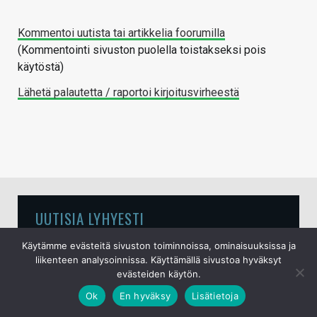
Kommentoi uutista tai artikkelia foorumilla
(Kommentointi sivuston puolella toistakseksi pois
käytöstä)
Lähetä palautetta / raportoi kirjoitusvirheestä
UUTISIA LYHYESTI
Käytämme evästeitä sivuston toiminnoissa, ominaisuuksissa ja
Samsungin huhutaan tiputtavan Galaxy S27
liikenteen analysoinnissa. Käyttämällä sivustoa hyväksyt
evästeiden käytön.
Ultrasta neljännen takakameran pois
7.8.2026
Ok
En hyväksy
Lisätietoja