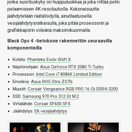
jonka suorituskyky on huippuluokkaa ja joka riittää pelin
pelaamiseen 4K-resoluutiolla. Kokonaisuutta
jäähdytetään räätälöidyllä, ainutlaatuisella
vesijäähdytysratkaisulla, joka pitää prosessorin ja
grafiikkapiirin viileänä maksimikuormalla.
Black Ops 4 -tietokone rakennettiin seuraavilla
komponenteilla
Kotelo:
Phanteks Evolv Shift X
Näytönohjain:
Asus Geforce RTX 2080 Ti Turbo
Prosessori:
Intel Core i7 8086K Limited Edition
Emolevy:
Asus ROG Strix Z370i
Muistit:
Corsair Vengeance RGB PRO 16 Gt DDR4-3200
SSD:
Samsung 970 Pro 512 Gt M.2
Virtalähde:
Corsair SF600 SFX
Jäähdytys:
EK-vesijäähdytys