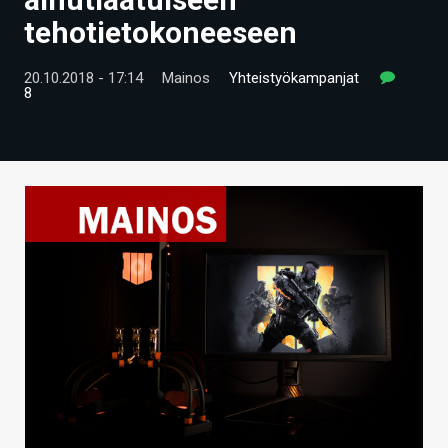
ARTIKKELIT
tehotietokoneeseen
VIDEOT
20.10.2018 - 17:14
Mainos
Yhteistyökampanjat
8
TECHBBS
TIETOA
HINTA.FI
KAUPPA
VAIHDA TEEMA
HAKU