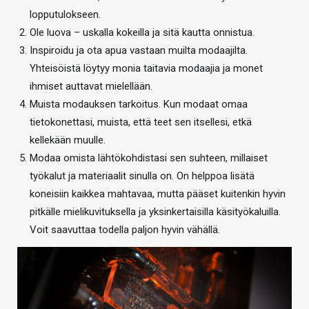
lopputulokseen.
Ole luova – uskalla kokeilla ja sitä kautta onnistua.
Inspiroidu ja ota apua vastaan muilta modaajilta.
Yhteisöistä löytyy monia taitavia modaajia ja monet
ihmiset auttavat mielellään.
Muista modauksen tarkoitus. Kun modaat omaa
tietokonettasi, muista, että teet sen itsellesi, etkä
kellekään muulle.
Modaa omista lähtökohdistasi sen suhteen, millaiset
työkalut ja materiaalit sinulla on. On helppoa lisätä
koneisiin kaikkea mahtavaa, mutta pääset kuitenkin hyvin
pitkälle mielikuvituksella ja yksinkertaisilla käsityökaluilla.
Voit saavuttaa todella paljon hyvin vähällä.