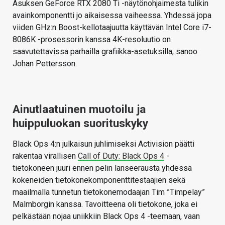
Asuksen GeForce RTX 2080 Ti -näytönohjaimesta tulikin
avainkomponentti jo aikaisessa vaiheessa. Yhdessä jopa
viiden GHz:n Boost-kellotaajuutta käyttävän Intel Core i7-
8086K -prosessorin kanssa 4K-resoluutio on
saavutettavissa parhailla grafiikka-asetuksilla, sanoo
Johan Pettersson.
Ainutlaatuinen muotoilu ja
huippuluokan suorituskyky
Black Ops 4:n julkaisun juhlimiseksi Activision päätti
rakentaa virallisen
Call of Duty: Black Ops 4
-
tietokoneen juuri ennen pelin lanseerausta yhdessä
kokeneiden tietokonekomponenttitestaajien sekä
maailmalla tunnetun tietokonemodaajan Tim ”Timpelay”
Malmborgin kanssa. Tavoitteena oli tietokone, joka ei
pelkästään nojaa uniikkiin Black Ops 4 -teemaan, vaan