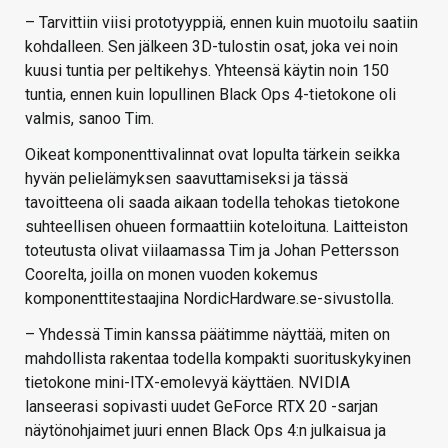
– Tarvittiin viisi prototyyppiä, ennen kuin muotoilu saatiin
kohdalleen. Sen jälkeen 3D-tulostin osat, joka vei noin
kuusi tuntia per peltikehys. Yhteensä käytin noin 150
tuntia, ennen kuin lopullinen Black Ops 4-tietokone oli
valmis, sanoo Tim.
Oikeat komponenttivalinnat ovat lopulta tärkein seikka
hyvän pelielämyksen saavuttamiseksi ja tässä
tavoitteena oli saada aikaan todella tehokas tietokone
suhteellisen ohueen formaattiin koteloituna. Laitteiston
toteutusta olivat viilaamassa Tim ja Johan Pettersson
Coorelta, joilla on monen vuoden kokemus
komponenttitestaajina NordicHardware.se-sivustolla.
– Yhdessä Timin kanssa päätimme näyttää, miten on
mahdollista rakentaa todella kompakti suorituskykyinen
tietokone mini-ITX-emolevyä käyttäen. NVIDIA
lanseerasi sopivasti uudet GeForce RTX 20 -sarjan
näytönohjaimet juuri ennen Black Ops 4:n julkaisua ja