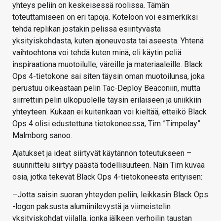
yhteys peliin on keskeisessä roolissa. Tämän
toteuttamiseen on eri tapoja. Koteloon voi esimerkiksi
tehdä replikan jostakin pelissä esiintyvästä
yksityiskohdasta, kuten ajoneuvosta tai aseesta. Yhtenä
vaihtoehtona voi tehdä kuten minä, eli käytin peliä
inspiraationa muotoilulle, väreille ja materiaaleille. Black
Ops 4-tietokone sai siten täysin oman muotoilunsa, joka
perustuu oikeastaan pelin Tac-Deploy Beaconiin, mutta
siirrettiin pelin ulkopuolelle täysin erilaiseen ja uniikkiin
yhteyteen. Kukaan ei kuitenkaan voi kieltää, etteikö Black
Ops 4 olisi edustettuna tietokoneessa, Tim ”Timpelay”
Malmborg sanoo.
Ajatukset ja ideat siirtyvät käytännön toteutukseen –
suunnittelu siirtyy päästä todellisuuteen. Näin Tim kuvaa
osia, jotka tekevät Black Ops 4-tietokoneesta erityisen:
–Jotta saisin suoran yhteyden peliin, leikkasin Black Ops
-logon paksusta alumiinilevystä ja viimeistelin
yksityiskohdat viilalla, jonka jälkeen verhoilin taustan