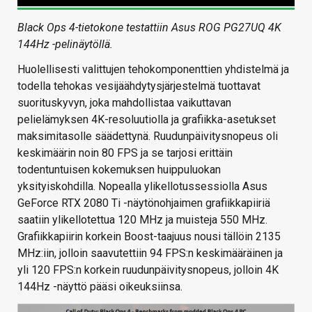
Black Ops 4-tietokone testattiin Asus ROG PG27UQ 4K
144Hz -pelinäytöllä.
Huolellisesti valittujen tehokomponenttien yhdistelmä ja
todella tehokas vesijäähdytysjärjestelmä tuottavat
suorituskyvyn, joka mahdollistaa vaikuttavan
pelielämyksen 4K-resoluutiolla ja grafiikka-asetukset
maksimitasolle säädettynä. Ruudunpäivitysnopeus oli
keskimäärin noin 80 FPS ja se tarjosi erittäin
todentuntuisen kokemuksen huippuluokan
yksityiskohdilla. Nopealla ylikellotussessiolla Asus
GeForce RTX 2080 Ti -näytönohjaimen grafiikkapiiriä
saatiin ylikellotettua 120 MHz ja muisteja 550 MHz.
Grafiikkapiirin korkein Boost-taajuus nousi tällöin 2135
MHz:iin, jolloin saavutettiin 94 FPS:n keskimääräinen ja
yli 120 FPS:n korkein ruudunpäivitysnopeus, jolloin 4K
144Hz -näyttö pääsi oikeuksiinsa.