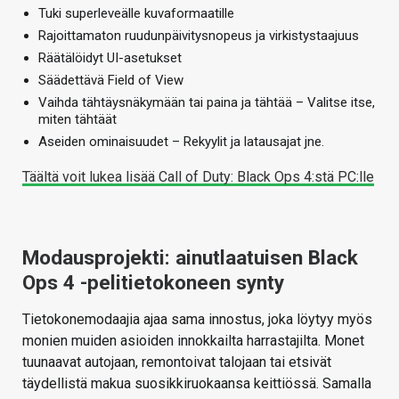
Tuki superleveälle kuvaformaatille
Rajoittamaton ruudunpäivitysnopeus ja virkistystaajuus
Räätälöidyt UI-asetukset
Säädettävä Field of View
Vaihda tähtäysnäkymään tai paina ja tähtää – Valitse itse,
miten tähtäät
Aseiden ominaisuudet – Rekyylit ja latausajat jne.
Täältä voit lukea lisää Call of Duty: Black Ops 4:stä PC:lle
Modausprojekti: ainutlaatuisen Black
Ops 4 -pelitietokoneen synty
Tietokonemodaajia ajaa sama innostus, joka löytyy myös
monien muiden asioiden innokkailta harrastajilta. Monet
tuunaavat autojaan, remontoivat talojaan tai etsivät
täydellistä makua suosikkiruokaansa keittiössä. Samalla