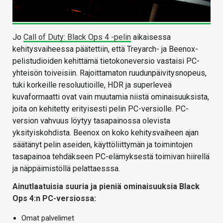
Jo
Call of Duty: Black Ops 4 -pelin
aikaisessa
kehitysvaiheessa päätettiin, että Treyarch- ja Beenox-
pelistudioiden kehittämä tietokoneversio vastaisi PC-
yhteisön toiveisiin. Rajoittamaton ruudunpäivitysnopeus,
tuki korkeille resoluutioille, HDR ja superleveä
kuvaformaatti ovat vain muutamia niistä ominaisuuksista,
joita on kehitetty erityisesti pelin PC-versiolle. PC-
version vahvuus löytyy tasapainossa olevista
yksityiskohdista. Beenox on koko kehitysvaiheen ajan
säätänyt pelin aseiden, käyttöliittymän ja toimintojen
tasapainoa tehdäkseen PC-elämyksestä toimivan hiirellä
ja näppäimistöllä pelattaesssa.
Ainutlaatuisia suuria ja pieniä ominaisuuksia Black
Ops 4:n PC-versiossa:
Omat palvelimet