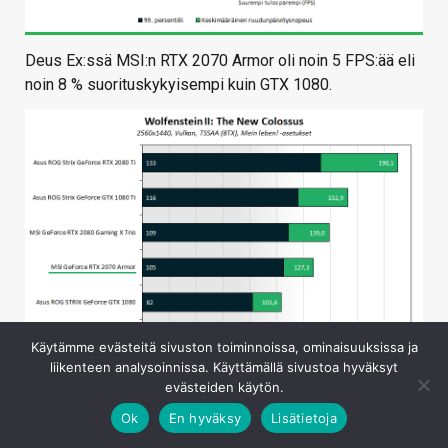
Deus Ex:ssä MSI:n RTX 2070 Armor oli noin 5 FPS:ää eli
noin 8 % suorituskykyisempi kuin GTX 1080.
Käytämme evästeitä sivuston toiminnoissa, ominaisuuksissa ja
liikenteen analysoinnissa. Käyttämällä sivustoa hyväksyt
evästeiden käytön.
Ok
En hyväksy
Lisätietoja