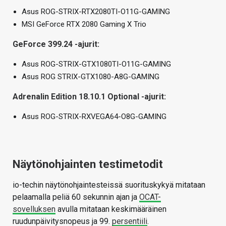
Asus ROG-STRIX-RTX2080TI-O11G-GAMING
MSI GeForce RTX 2080 Gaming X Trio
GeForce 399.24 -ajurit:
Asus ROG-STRIX-GTX1080TI-O11G-GAMING
Asus ROG STRIX-GTX1080-A8G-GAMING
Adrenalin Edition 18.10.1 Optional -ajurit:
Asus ROG-STRIX-RXVEGA64-O8G-GAMING
Näytönohjainten testimetodit
io-techin näytönohjaintesteissä suorituskykyä mitataan
pelaamalla peliä 60 sekunnin ajan ja
OCAT-
sovelluksen
avulla mitataan keskimääräinen
ruudunpäivitysnopeus ja 99.
persentiili
.