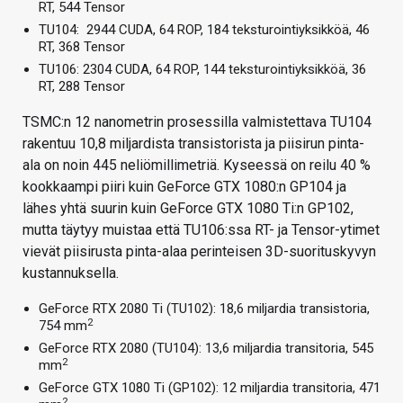
RT, 544 Tensor
TU104: 2944 CUDA, 64 ROP, 184 teksturointiyksikköä, 46
RT, 368 Tensor
TU106: 2304 CUDA, 64 ROP, 144 teksturointiyksikköä, 36
RT, 288 Tensor
TSMC:n 12 nanometrin prosessilla valmistettava TU104
rakentuu 10,8 miljardista transistorista ja piisirun pinta-
ala on noin 445 neliömillimetriä. Kyseessä on reilu 40 %
kookkaampi piiri kuin GeForce GTX 1080:n GP104 ja
lähes yhtä suurin kuin GeForce GTX 1080 Ti:n GP102,
mutta täytyy muistaa että TU106:ssa RT- ja Tensor-ytimet
vievät piisirusta pinta-alaa perinteisen 3D-suorituskyvyn
kustannuksella.
GeForce RTX 2080 Ti (TU102): 18,6 miljardia transistoria,
2
754 mm
GeForce RTX 2080 (TU104): 13,6 miljardia transitoria, 545
2
mm
GeForce GTX 1080 Ti (GP102): 12 miljardia transitoria, 471
2