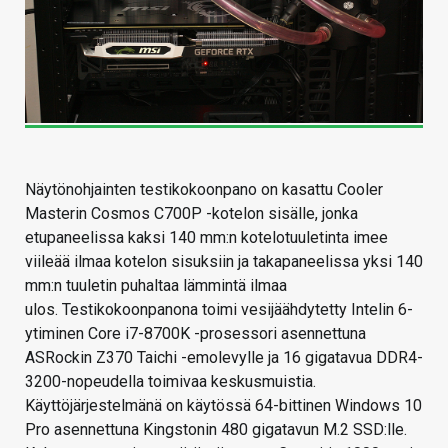
Näytönohjainten testikokoonpano on kasattu Cooler
Masterin Cosmos C700P -kotelon sisälle, jonka
etupaneelissa kaksi 140 mm:n kotelotuuletinta imee
viileää ilmaa kotelon sisuksiin ja takapaneelissa yksi 140
mm:n tuuletin puhaltaa lämmintä ilmaa
ulos. Testikokoonpanona toimi vesijäähdytetty Intelin 6-
ytiminen Core i7-8700K -prosessori asennettuna
ASRockin Z370 Taichi -emolevylle ja 16 gigatavua DDR4-
3200-nopeudella toimivaa keskusmuistia.
Käyttöjärjestelmänä on käytössä 64-bittinen Windows 10
Pro asennettuna Kingstonin 480 gigatavun M.2 SSD:lle.