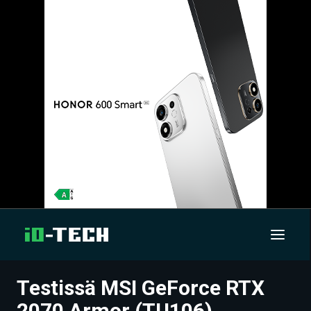
Testissä MSI GeForce RTX
UUTISET
2070 Armor (TU106)