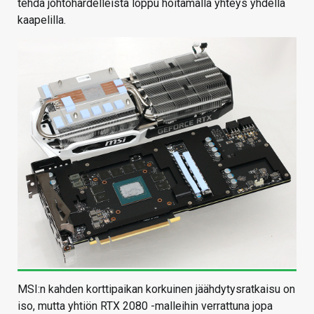
tehdä johtohärdelleistä loppu hoitamalla yhteys yhdellä
kaapelilla.
MSI:n kahden korttipaikan korkuinen jäähdytysratkaisu on
iso, mutta yhtiön RTX 2080 -malleihin verrattuna jopa