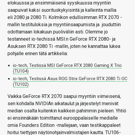
elokuussa ja ensimmäisenä syyskuussa myyntiin
saapuivat kaksi suorituskykyisintä ja kalleinta mallia
eli 2080 ja 2080 Ti. Kolmikon edullisimman RTX 2070 -
mallin testituloksia ja myyntiinsaapumista ja jouduttiin
odottamaan lokakuun puoliväliin asti. Olemme jo
testanneet io-techissä MSI:n GeForce RTX 2080- ja
Asuksen RTX 2080 Ti -mallin, joten ne kannattaa lukea
pohjalle ennen tätä artikkelia:
io-tech, Testissä MSI GeForce RTX 2080 Gaming X Trio
(TU104)
io-tech, Testissä Asus ROG Strix GeForce RTX 2080 Ti OC
(TU102)
Vaikka GeForce RTX 2070 saapui myyntiin viimeisenä,
sen kohdalla NVIDIAn aikataulut ja järjestelyt menivät
median osalta kuitenkin kaikkein pahimmin pieleen. Yhtiö
ei ensinnäkään toimittanut eurooppalaiselle medialle
omia Founders Edition -mallejaan, vaan testikappaleet
hoitui tiettyjen näytönohjainvalmistajien kautta. TU106-