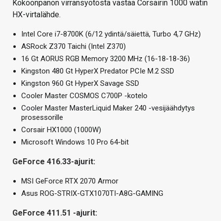
Kokoonpanon virransyötöstä vastaa Corsairin 1000 watin
HX-virtalähde.
Intel Core i7-8700K (6/12 ydintä/säiettä, Turbo 4,7 GHz)
ASRock Z370 Taichi (Intel Z370)
16 Gt AORUS RGB Memory 3200 MHz (16-18-18-36)
Kingston 480 Gt HyperX Predator PCIe M.2 SSD
Kingston 960 Gt HyperX Savage SSD
Cooler Master COSMOS C700P -kotelo
Cooler Master MasterLiquid Maker 240 -vesijäähdytys
prosessorille
Corsair HX1000 (1000W)
Microsoft Windows 10 Pro 64-bit
GeForce 416.33-ajurit:
MSI GeForce RTX 2070 Armor
Asus ROG-STRIX-GTX1070TI-A8G-GAMING
GeForce 411.51 -ajurit: