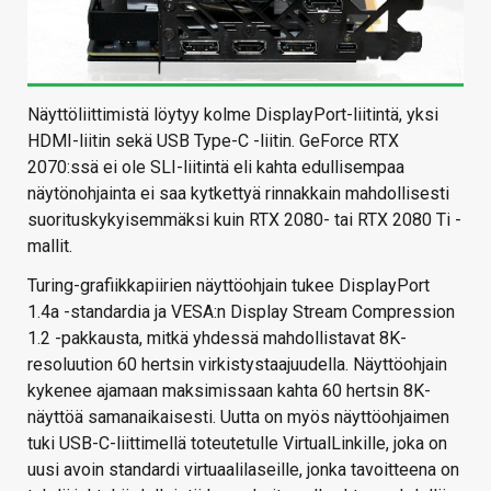
Näyttöliittimistä löytyy kolme DisplayPort-liitintä, yksi
HDMI-liitin sekä USB Type-C -liitin. GeForce RTX
2070:ssä ei ole SLI-liitintä eli kahta edullisempaa
näytönohjainta ei saa kytkettyä rinnakkain mahdollisesti
suorituskykyisemmäksi kuin RTX 2080- tai RTX 2080 Ti -
mallit.
Turing-grafiikkapiirien näyttöohjain tukee DisplayPort
1.4a -standardia ja VESA:n Display Stream Compression
1.2 -pakkausta, mitkä yhdessä mahdollistavat 8K-
resoluution 60 hertsin virkistystaajuudella. Näyttöohjain
kykenee ajamaan maksimissaan kahta 60 hertsin 8K-
näyttöä samanaikaisesti. Uutta on myös näyttöohjaimen
tuki USB-C-liittimellä toteutetulle VirtualLinkille, joka on
uusi avoin standardi virtuaalilaseille, jonka tavoitteena on