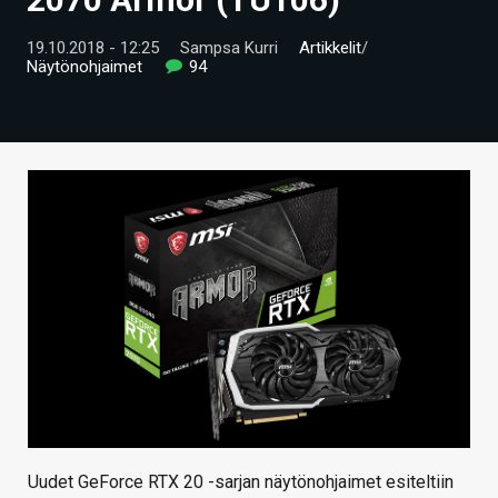
ARTIKKELIT
19.10.2018 - 12:25
Sampsa Kurri
Artikkelit
/
Näytönohjaimet
94
VIDEOT
TECHBBS
TIETOA
HINTA.FI
KAUPPA
VAIHDA TEEMA
HAKU
Uudet GeForce RTX 20 -sarjan näytönohjaimet esiteltiin