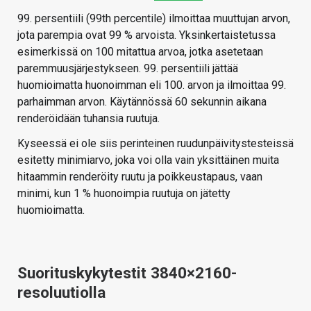
99. persentiili (99th percentile) ilmoittaa muuttujan arvon,
jota parempia ovat 99 % arvoista. Yksinkertaistetussa
esimerkissä on 100 mitattua arvoa, jotka asetetaan
paremmuusjärjestykseen. 99. persentiili jättää
huomioimatta huonoimman eli 100. arvon ja ilmoittaa 99.
parhaimman arvon. Käytännössä 60 sekunnin aikana
renderöidään tuhansia ruutuja.
Kyseessä ei ole siis perinteinen ruudunpäivitystesteissä
esitetty minimiarvo, joka voi olla vain yksittäinen muita
hitaammin renderöity ruutu ja poikkeustapaus, vaan
minimi, kun 1 % huonoimpia ruutuja on jätetty
huomioimatta.
Suorituskykytestit 3840×2160-
resoluutiolla