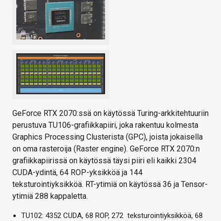
GeForce RTX 2070:ssä on käytössä Turing-arkkitehtuuriin
perustuva TU106-grafiikkapiiri, joka rakentuu kolmesta
Graphics Processing Clusterista (GPC), joista jokaisella
on oma rasteroija (Raster engine). GeForce RTX 2070:n
grafiikkapiirissä on käytössä täysi piiri eli kaikki 2304
CUDA-ydintä, 64 ROP-yksikköä ja 144
teksturointiyksikköä. RT-ytimiä on käytössä 36 ja Tensor-
ytimiä 288 kappaletta.
TU102: 4352 CUDA, 68 ROP, 272 teksturointiyksikköä, 68