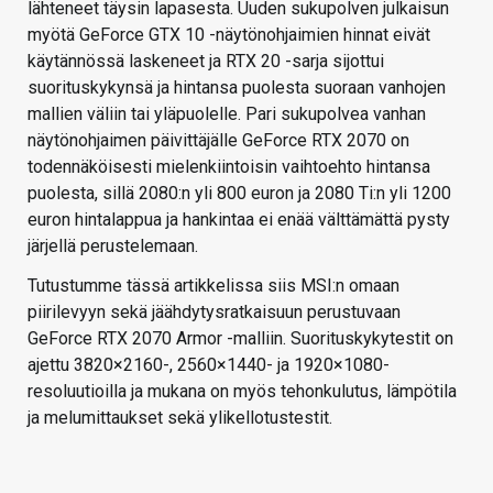
lähteneet täysin lapasesta. Uuden sukupolven julkaisun
myötä GeForce GTX 10 -näytönohjaimien hinnat eivät
käytännössä laskeneet ja RTX 20 -sarja sijottui
suorituskykynsä ja hintansa puolesta suoraan vanhojen
mallien väliin tai yläpuolelle. Pari sukupolvea vanhan
näytönohjaimen päivittäjälle GeForce RTX 2070 on
todennäköisesti mielenkiintoisin vaihtoehto hintansa
puolesta, sillä 2080:n yli 800 euron ja 2080 Ti:n yli 1200
euron hintalappua ja hankintaa ei enää välttämättä pysty
järjellä perustelemaan.
Tutustumme tässä artikkelissa siis MSI:n omaan
piirilevyyn sekä jäähdytysratkaisuun perustuvaan
GeForce RTX 2070 Armor -malliin. Suorituskykytestit on
ajettu 3820×2160-, 2560×1440- ja 1920×1080-
resoluutioilla ja mukana on myös tehonkulutus, lämpötila
ja melumittaukset sekä ylikellotustestit.