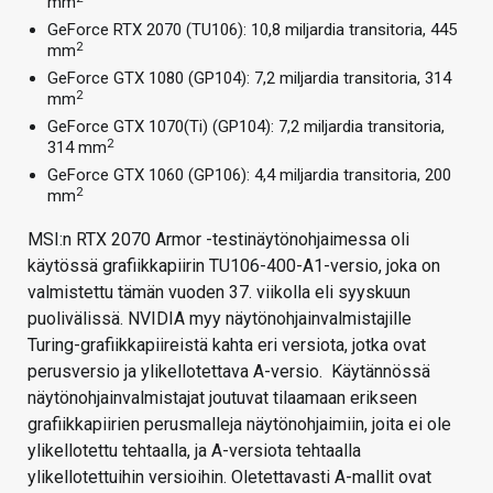
mm
GeForce RTX 2070 (TU106): 10,8 miljardia transitoria, 445
2
mm
GeForce GTX 1080 (GP104): 7,2 miljardia transitoria, 314
2
mm
GeForce GTX 1070(Ti) (GP104): 7,2 miljardia transitoria,
2
314 mm
GeForce GTX 1060 (GP106): 4,4 miljardia transitoria, 200
2
mm
MSI:n RTX 2070 Armor -testinäytönohjaimessa oli
käytössä grafiikkapiirin TU106-400-A1-versio, joka on
valmistettu tämän vuoden 37. viikolla eli syyskuun
puolivälissä. NVIDIA myy näytönohjainvalmistajille
Turing-grafiikkapiireistä kahta eri versiota, jotka ovat
perusversio ja ylikellotettava A-versio. Käytännössä
näytönohjainvalmistajat joutuvat tilaamaan erikseen
grafiikkapiirien perusmalleja näytönohjaimiin, joita ei ole
ylikellotettu tehtaalla, ja A-versiota tehtaalla
ylikellotettuihin versioihin. Oletettavasti A-mallit ovat