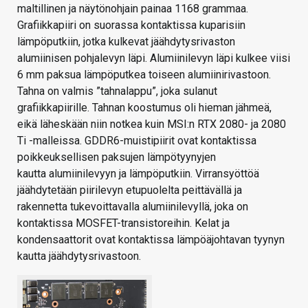
maltillinen ja näytönohjain painaa 1168 grammaa.
Grafiikkapiiri on suorassa kontaktissa kuparisiin
lämpöputkiin, jotka kulkevat jäähdytysrivaston
alumiinisen pohjalevyn läpi. Alumiinilevyn läpi kulkee viisi
6 mm paksua lämpöputkea toiseen alumiinirivastoon.
Tahna on valmis ”tahnalappu”, joka sulanut
grafiikkapiirille. Tahnan koostumus oli hieman jähmeä,
eikä läheskään niin notkea kuin MSI:n RTX 2080- ja 2080
Ti -malleissa. GDDR6-muistipiirit ovat kontaktissa
poikkeuksellisen paksujen lämpötyynyjen
kautta alumiinilevyyn ja lämpöputkiin. Virransyöttöä
jäähdytetään piirilevyn etupuolelta peittävällä ja
rakennetta tukevoittavalla alumiinilevyllä, joka on
kontaktissa MOSFET-transistoreihin. Kelat ja
kondensaattorit ovat kontaktissa lämpöäjohtavan tyynyn
kautta jäähdytysrivastoon.