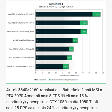
4k- eli 3840×2160-resoluutiolla Battlefield 1:ssä MSI:n
RTX 2070 Armor oli noin 8 FPS:ää eli noin 15 %
suorituskykyisempi kuin GTX 1080, mutta 1080 Ti oli
noin 15 FPS:ää eli noin 24 % suorituskykyisempi kuin