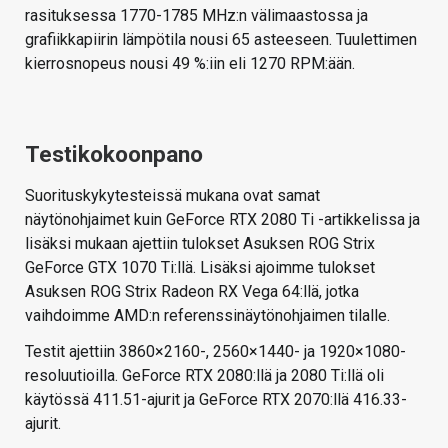
rasituksessa 1770-1785 MHz:n välimaastossa ja
grafiikkapiirin lämpötila nousi 65 asteeseen. Tuulettimen
kierrosnopeus nousi 49 %:iin eli 1270 RPM:ään.
Testikokoonpano
Suorituskykytesteissä mukana ovat samat
näytönohjaimet kuin GeForce RTX 2080 Ti -artikkelissa ja
lisäksi mukaan ajettiin tulokset Asuksen ROG Strix
GeForce GTX 1070 Ti:llä. Lisäksi ajoimme tulokset
Asuksen ROG Strix Radeon RX Vega 64:llä, jotka
vaihdoimme AMD:n referenssinäytönohjaimen tilalle.
Testit ajettiin 3860×2160-, 2560×1440- ja 1920×1080-
resoluutioilla. GeForce RTX 2080:llä ja 2080 Ti:llä oli
käytössä 411.51-ajurit ja GeForce RTX 2070:llä 416.33-
ajurit.