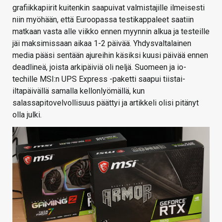
grafiikkapiirit kuitenkin saapuivat valmistajille ilmeisesti
niin myöhään, että Euroopassa testikappaleet saatiin
matkaan vasta alle viikko ennen myynnin alkua ja testeille
jäi maksimissaan aikaa 1-2 päivää. Yhdysvaltalainen
media pääsi sentään ajureihin käsiksi kuusi päivää ennen
deadlineä, joista arkipäiviä oli neljä. Suomeen ja io-
techille MSI:n UPS Express -paketti saapui tiistai-
iltapäivällä samalla kellonlyömällä, kun
salassapitovelvollisuus päättyi ja artikkeli olisi pitänyt
olla julki.