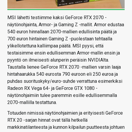
MSI lähetti testiimme kaksi GeForce RTX 2070 -
näytönohjainta, Armor- ja Gaming Z -mallit. Armor edustaa
540 euron hinnallaan 2070-mallien edullisinta päätä ja
700 euron hintainen Gaming Z -puolestaan tehtaalla
ylikellotettuna kalliimpaa päätä. MSI pyysi, että
testaisimme ensin edullisemman Armor-mallin ensin ja
pyyntö on ilmeisesti alunperin peräisin NVIDIAlta.
Taustalla lienee GeForce RTX 2070 -mallien varsin laaja
hintahaarukka 540 eurosta 790 euroon eli 250 euroa ja
puhdas suorituskyky/euro-suhde verrattuna esimerkiksi
Radeon RX Vega 64- ja GeForce GTX 1080 -
näytönohjaimiin tulee paremmin esille edullisemmalla
2070-mallilla testattuna.
Totuuden nimissä näytönohjaimien ja erityisesti GeForce
RTX 20 -sarjan hinnat ovat tällä hetkellä
markkinatilanteesta ja kunnon kilpailun puutteesta johtuen