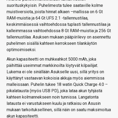
suorituskykyisin. Puhelimesta tulee saataville kolme
muistiversiota, joista hinnat alkaen –mallissa on 6 Gt
RAM-muistia ja 64 Gt UFS 2.1 -tallennustilaa,
keskimmäisessä vaihtoehdossa tuplasti tallennustilaa ja
kalleimmassa vaihtoehdossa 8 Gt RAM-muistia ja 256 Gt
tallennustilaa. Asuksen mukaan pääpiirilevy on asennettu
puhelimen sisällä kahteen kerrokseen tilankäytön
optimoimiseksi.
Akun kapasiteetti on muhkeahkot 5000 mAh, joka
päihittää useimmat markkinoilta löytyvät kilpailijat.
Lukema ei ole sinällään Asukselle uusi, sillä yritys on
käyttänyt vastaavan kokoisia akkuja myös aiemmissa
malleissaan. Puhelin tukee 18 watin Quick Charge 4.0 –
pikalatausta (myös USB PD), joka lataa akun tyhjästä
kahteen kolmannekseen noin tunnissa. Langatonta
latausta ei varustukseen kuulu ja ratkaisu on Asusin
mukaan tarkoituksellinen, sillä näin on saatu maksimoitua
akun kapasiteetti.