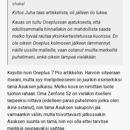
shakal
Kiitos Juha taas artikkelista, oli jälleen ilo lukea.
Kauas on tultu Oneplussan ajatuksesta, että
edullisemmalla hinnallakin on mahdollista saada
melko hyvää rautaa yksinkertaistetuissa kuorissa. En
ole oikein Oneplus kolmosen jälkeen lämmennyt
näille uusille malleille, vaan ostanut muilta merkeiltä
puhelimeni, enkä oikein lämpeä vieläkään.
Kirjoitin noin Oneplus 7 Pro artikkeliin. Harvoin siteeraan
itseäni, mutta syy mielipiteeseeni on juurikin esimerkiksi
tämä Asuksen julkaisu. Melko kova on nimittäin tuote
tuohon rahaan. Oma Zenfone 5z on vieläkin itselleni
tarpeeksi riittävä (edelleen paras puhelimeni jonka olen
ikinä ostanut), niin tämä Asuksen sukupolvi jää
varmaankin väliin, mutta toivottavasti jatkossakin
Asuksen suunta on tämä, niin voi olla ettei tarvitse
merkkiä seuraavaksi vaihtaa.