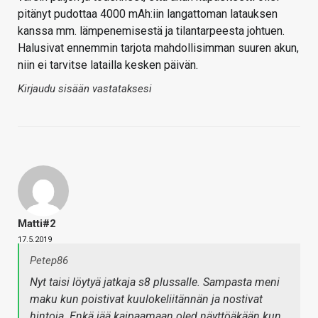
pitänyt pudottaa 4000 mAh:iin langattoman latauksen
kanssa mm. lämpenemisestä ja tilantarpeesta johtuen.
Halusivat ennemmin tarjota mahdollisimman suuren akun,
niin ei tarvitse latailla kesken päivän.
Kirjaudu sisään vastataksesi
Matti#2
17.5.2019
Petep86
Nyt taisi löytyä jatkaja s8 plussalle. Sampasta meni
maku kun poistivat kuulokeliitännän ja nostivat
hintoja. Enkä jää kaipaamaan oled näyttöäkään kun