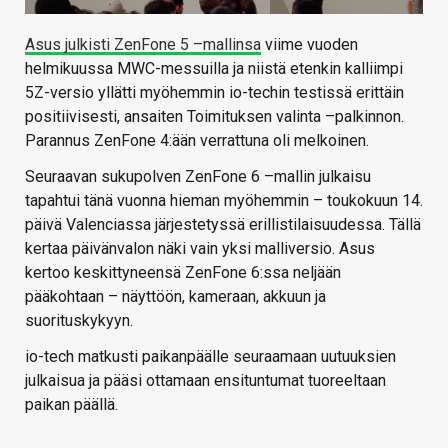
Asus julkisti ZenFone 5 –mallinsa
viime vuoden
helmikuussa MWC-messuilla ja niistä etenkin kalliimpi
5Z-versio yllätti myöhemmin io-techin testissä erittäin
positiivisesti, ansaiten Toimituksen valinta –palkinnon.
Parannus ZenFone 4:ään verrattuna oli melkoinen.
Seuraavan sukupolven ZenFone 6 –mallin julkaisu
tapahtui tänä vuonna hieman myöhemmin – toukokuun 14.
päivä Valenciassa järjestetyssä erillistilaisuudessa. Tällä
kertaa päivänvalon näki vain yksi malliversio. Asus
kertoo keskittyneensä ZenFone 6:ssa neljään
pääkohtaan – näyttöön, kameraan, akkuun ja
suorituskykyyn.
io-tech matkusti paikanpäälle seuraamaan uutuuksien
julkaisua ja pääsi ottamaan ensituntumat tuoreeltaan
paikan päällä.