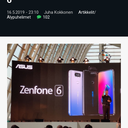
ARTIKKELIT
16.5.2019 - 23:10
Juha Kokkonen
Artikkelit
/
Älypuhelimet
102
VIDEOT
TECHBBS
TIETOA
HINTA.FI
KAUPPA
VAIHDA TEEMA
HAKU