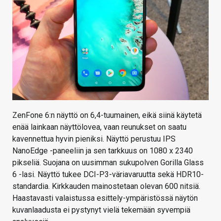
ZenFone 6:n näyttö on 6,4-tuumainen, eikä siinä käytetä
enää lainkaan näyttölovea, vaan reunukset on saatu
kavennettua hyvin pieniksi. Näyttö perustuu IPS
NanoEdge -paneeliin ja sen tarkkuus on 1080 x 2340
pikseliä. Suojana on uusimman sukupolven Gorilla Glass
6 -lasi. Näyttö tukee DCI-P3-väriavaruutta sekä HDR10-
standardia. Kirkkauden mainostetaan olevan 600 nitsiä.
Haastavasti valaistussa esittely-ympäristössä näytön
kuvanlaadusta ei pystynyt vielä tekemään syvempiä