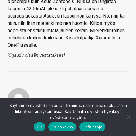
pienempiä kuin Asus Zenfone 6. Niissä on langaton
lataus ja 4200mAh akku eli puhutaan samasta
suuruusluokasta Asuksen lausunnon kanssa. No, niin tai
näin, niin ihan mielenkiintoinen huomio. Kiitos myös
nopeista ensituntumista jälleen kerran. Mielenkiintoinen
puhelinen kaiken kaikkiaan. Kova kilpailija Xiaomille ja
OnePlussalle.
Kirjaudu sisään vastataksesi
Käytämme evästeitä sivuston toiminnoissa, ominaisuuksissa ja
liikenteen analysoinnissa. Käyttämällä sivustoa hyväksyt
Lassivv
evästeiden käytön.
17.5.2019
Ok
En hyväksy
Lisätietoja
Onkos tässä puhdas androidi vai valmistajan itse
muokkaama?