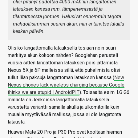
olisi pitänyt pudottaa 4000 mAh:iin langattoman
latauksen kanssa mm. lämpenemisestä ja
tilantarpeesta johtuen. Halusivat ennemmin tarjota
mahdollisimman suuren akun, niin ei tarvitse latailla
kesken päivän.
Olisiko langattomalla latauksella tosiaan noin suuri
merkitys akun kokoon nähden? Googlehan perusteli
vuosia sitten langattoman latauksen pois jättämistä
Nexus 5X ja 6P malleissa sillä, että puhelimista olisi
tullut liian paksuja langattoman latauksen kanssa (
New
Nexus phones lack wireless charging because Google
thinks we are stupid | AndroidPIT
). Toisaalta esim. LG G6
mallista on Jenkeissä langattomalla latauksella
varustettu variantti samalla akulla ja ulkomitoilla kuin
muualla myytävässä mallissa, jossa ei ole langatonta
latausta.
Huawei Mate 20 Pro ja P30 Pro ovat kooltaan hieman