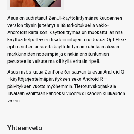
Asus on uudistanut ZenUI-käyttöliittymänsä kuudennen
version täysin ja tehnyt siitä tarkoituksella vakio-
Androidin kaltaisen. Käyttöliittymää on muokattu lähinnä
käyttöä helpottavien lisätoimintojen muodossa. OptiFlex-
optimointien ansiosta käyttöliittymän kehutaan olevan
markkinoiden nopeimpia ja ainakin ensituntumien
perusteella vaikutelma oli kyllä erittäin ripeä.
Asus myös lupaa ZenFone 6:n saavan tulevan Android Q
–käyttöjärjestelmäpäivityksen sekä Android R –
päivityksen vuotta myöhemmin. Tietoturvakorjauksia
luvataan vähintään kahdeksi vuodeksi kahden kuukauden
välein.
Yhteenveto