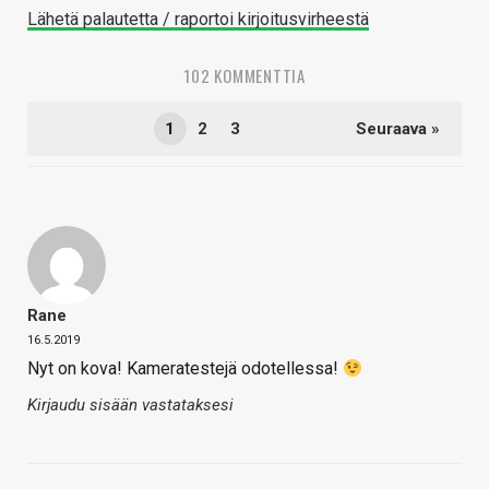
Lähetä palautetta / raportoi kirjoitusvirheestä
102 KOMMENTTIA
1
2
3
Seuraava »
Rane
16.5.2019
Nyt on kova! Kameratestejä odotellessa!
Kirjaudu sisään vastataksesi