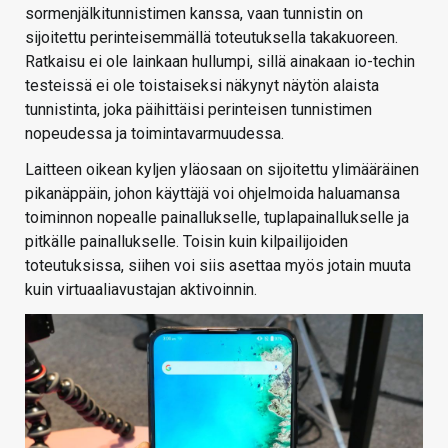
sormenjälkitunnistimen kanssa, vaan tunnistin on
sijoitettu perinteisemmällä toteutuksella takakuoreen.
Ratkaisu ei ole lainkaan hullumpi, sillä ainakaan io-techin
testeissä ei ole toistaiseksi näkynyt näytön alaista
tunnistinta, joka päihittäisi perinteisen tunnistimen
nopeudessa ja toimintavarmuudessa.
Laitteen oikean kyljen yläosaan on sijoitettu ylimääräinen
pikanäppäin, johon käyttäjä voi ohjelmoida haluamansa
toiminnon nopealle painallukselle, tuplapainallukselle ja
pitkälle painallukselle. Toisin kuin kilpailijoiden
toteutuksissa, siihen voi siis asettaa myös jotain muuta
kuin virtuaaliavustajan aktivoinnin.