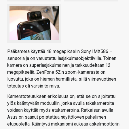
Pääkamera käyttää 48 megapikselin Sony IMX586 –
sensoria ja on varustettu laajakulmaobjektiivilla. Toinen
kamera on superlaajakulmainen ja tarkkuudeltaan 12
megapikseliä. ZenFone 5Z:n zoom-kamerasta on
luovuttu, joka on hieman harmillista, sillä viimevuotinen
toteutus oli varsin toimiva.
Kameratoteutuksen erikoisuus on, että se on sijoitettu
ylös kääntyvään moduuliin, jonka avulla takakameroita
voidaan käyttää myös etukameroina. Ratkaisun avulla
Asus on saanut poistettua näyttöloven puhelimen
etupuolelta. Kääntyvä mekanismi aukeaa askelmoottorin