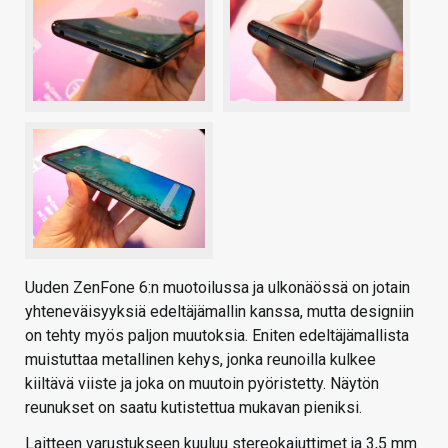
Uuden ZenFone 6:n muotoilussa ja ulkonäössä on jotain
yhteneväisyyksiä edeltäjämallin kanssa, mutta designiin
on tehty myös paljon muutoksia. Eniten edeltäjämallista
muistuttaa metallinen kehys, jonka reunoilla kulkee
kiiltävä viiste ja joka on muutoin pyöristetty. Näytön
reunukset on saatu kutistettua mukavan pieniksi.
Laitteen varustukseen kuuluu stereokaiuttimet ja 3,5 mm