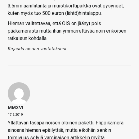
3,5mm ääniliitäntä ja muistikorttipaikka ovat pysyneet,
kuten myös tuo 500 euron (lähtö)hintalappu.
Hieman valitettavaa, että OIS on jäänyt pois
pääkamerasta mutta ihan ymmärrettävää noin erikoisen
ratkaisun kohdalla.
Kirjaudu sisään vastataksesi
MMXVI
17.5.2019
Yllättävän tasapainoisen oloinen paketti. Flippikamera
ainoana hieman epäilyttää, mutta eiköhän senkin
toimivuus selviä varsinaisen artikkelin myötä.