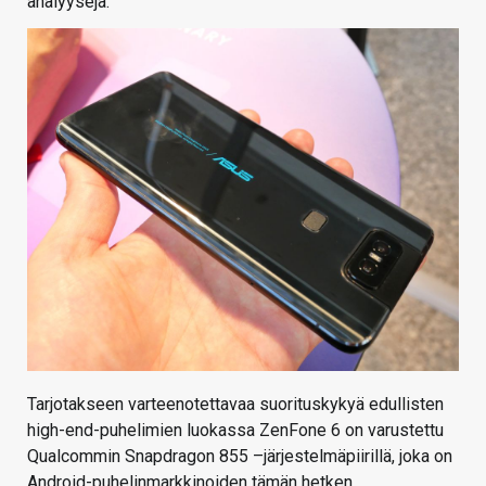
analyysejä.
Tarjotakseen varteenotettavaa suorituskykyä edullisten
high-end-puhelimien luokassa ZenFone 6 on varustettu
Qualcommin Snapdragon 855 –järjestelmäpiirillä, joka on
Android-puhelinmarkkinoiden tämän hetken