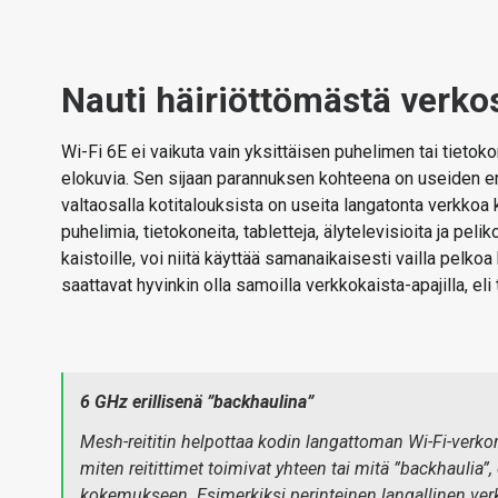
Nauti häiriöttömästä verkos
Wi-Fi 6E ei vaikuta vain yksittäisen puhelimen tai tietokon
elokuvia. Sen sijaan parannuksen kohteena on useiden eri
valtaosalla kotitalouksista on useita langatonta verkkoa k
puhelimia, tietokoneita, tabletteja, älytelevisioita ja pel
kaistoille, voi niitä käyttää samanaikaisesti vailla pelkoa
saattavat hyvinkin olla samoilla verkkokaista-apajilla, el
6 GHz erillisenä ”backhaulina”
Mesh-reititin helpottaa kodin langattoman Wi-Fi-verkon
miten reitittimet toimivat yhteen tai mitä ”backhaulia”,
kokemukseen. Esimerkiksi perinteinen langallinen ver