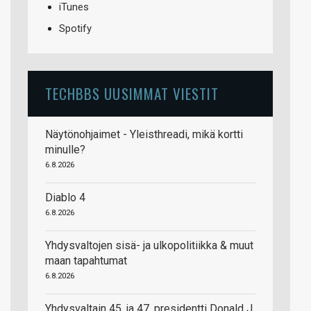
iTunes
Spotify
TECHBBS UUSIMMAT VIESTIT
Näytönohjaimet - Yleisthreadi, mikä kortti
minulle?
6.8.2026
Diablo 4
6.8.2026
Yhdysvaltojen sisä- ja ulkopolitiikka & muut
maan tapahtumat
6.8.2026
Yhdysvaltain 45. ja 47. presidentti Donald J.