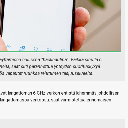
ttämisen erillisenä ”backhaulina”. Vaikka sinulla ei
oneita, saat silti parannettua yhteyden suorituskykyä
yös vapautat ruuhkaa reitittimen taajuusalueelta.
avat langattoman 6 GHz verkon entistä lähemmäs johdollisen
i langattomassa verkossa, saat varmistettua erinomaisen