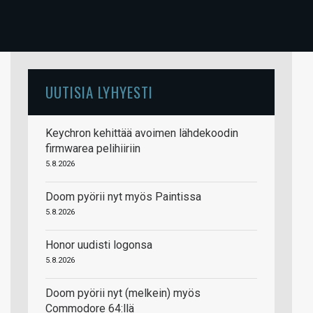
UUTISIA LYHYESTI
Keychron kehittää avoimen lähdekoodin
firmwarea pelihiiriin
5.8.2026
Doom pyörii nyt myös Paintissa
5.8.2026
Honor uudisti logonsa
5.8.2026
Doom pyörii nyt (melkein) myös
Commodore 64:llä