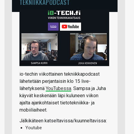
TEKNIIKKAPODCAST
io-techin viikottainen tekniikkapodcast
lähetetään perjantaisin klo 15 live-
lähetyksenä
YouTubessa
. Sampsa ja Juha
käyvät keskenään läpi kuluneen viikon
ajalta ajankohtaiset tietotekniikka- ja
mobiiliaiheet.
Jälkikäteen katseltavissa/kuunneltavissa:
Youtube