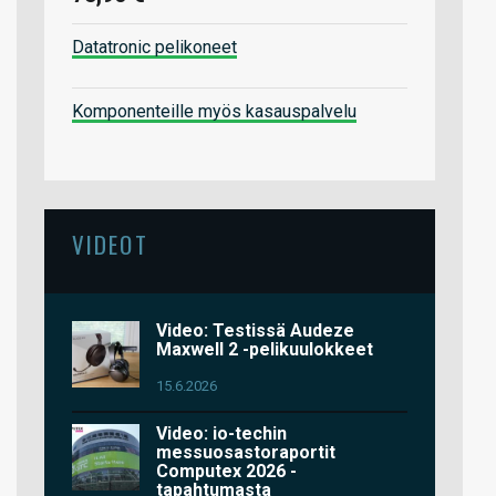
Datatronic pelikoneet
Komponenteille myös kasauspalvelu
VIDEOT
Video: Testissä Audeze
Maxwell 2 -pelikuulokkeet
15.6.2026
Video: io-techin
messuosastoraportit
Computex 2026 -
tapahtumasta