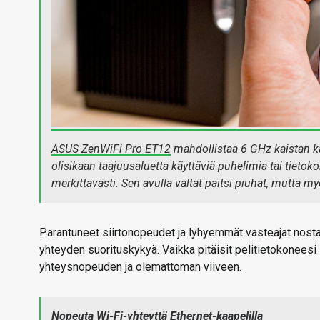
ASUS ZenWiFi Pro ET12
mahdollistaa 6 GHz kaistan käy
olisikaan taajuusaluetta käyttäviä puhelimia tai tietok
merkittävästi. Sen avulla vältät paitsi piuhat, mutta m
Parantuneet siirtonopeudet ja lyhyemmät vasteajat nost
yhteyden suorituskykyä. Vaikka pitäisit pelitietokonees
yhteysnopeuden ja olemattoman viiveen.
Nopeuta Wi-Fi-yhteyttä Ethernet-kaapelilla