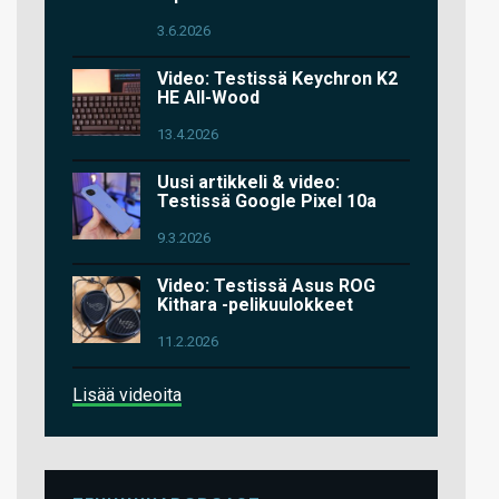
3.6.2026
Video: Testissä Keychron K2
HE All-Wood
13.4.2026
Uusi artikkeli & video:
Testissä Google Pixel 10a
9.3.2026
Video: Testissä Asus ROG
Kithara -pelikuulokkeet
11.2.2026
Lisää videoita