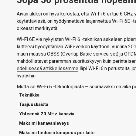
Aivan aluksi on hyvä korostaa, että Wi-Fi 6 ei tue 6 GH
käytettävissä, on hyödynnettävä laajennettua Wi-Fi 6E -te
oikeasti merkitystä.
Wi-Fi 6E vie nykyisten Wi-Fi 6 -tekniikan askeleen pidem
laitteesi hyödyntämän WiFi-verkon käyttöön. Vuonna 2016 
muun muassa OBSS (Overlap Basic service set) ja OFDMA
mahdollistavat paremman suorituskyvyn kuin perinteise
edellisessä artikkelissamme
läpi Wi-Fi 6:n perusteita, j
hyötyihin.
Mutta se Wi-Fi 6 -teknologiasta – seuraavaksi on aika 
Tekniikka
Taajuuskaista
Yhteensä 20 MHz kanavia
Maksimi kanavanleveys
Maksimi tiedosiirtonopeus per laite