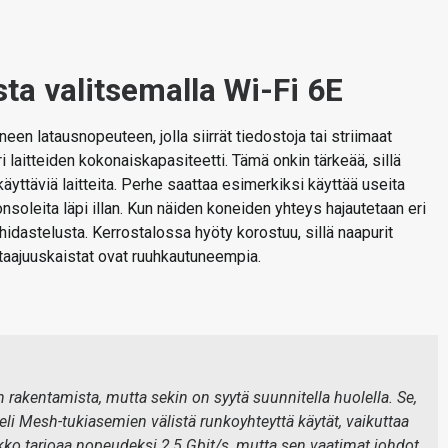
ta valitsemalla Wi-Fi 6E
een latausnopeuteen, jolla siirrät tiedostoja tai striimaat
 laitteiden kokonaiskapasiteetti. Tämä onkin tärkeää, sillä
äyttäviä laitteita. Perhe saattaa esimerkiksi käyttää useita
ikonsoleita läpi illan. Kun näiden koneiden yhteys hajautetaan eri
 hidastelusta. Kerrostalossa hyöty korostuu, sillä naapurit
i taajuuskaistat ovat ruuhkautuneempia.
 rakentamista, mutta sekin on syytä suunnitella huolella. Se,
 eli Mesh-tukiasemien välistä runkoyhteyttä käytät, vaikuttaa
kko tarjoaa nopeudeksi 2,5 Gbit/s, mutta sen vaatimat johdot