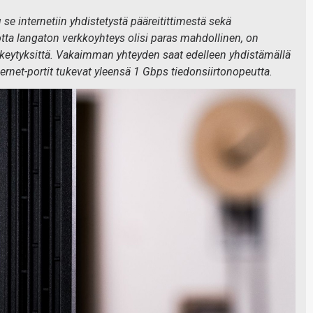
se internetiin yhdistetystä pääreitittimestä sekä
a langaton verkkoyhteys olisi paras mahdollinen, on
eytyksittä. Vakaimman yhteyden saat edelleen yhdistämällä
hernet-portit tukevat yleensä 1 Gbps tiedonsiirtonopeutta.