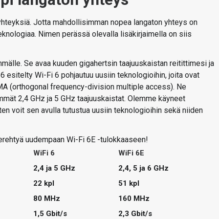
z yhteyksiä. Jotta mahdollisimman nopea langaton yhteys on
knologiaa. Nimen perässä olevalla lisäkirjaimella on siis
mälle. Se avaa kuuden gigahertsin taajuuskaistan reitittimesi ja
esitelty Wi-Fi 6 pohjautuu uusiin teknologioihin, joita ovat
 (orthogonal frequency-division multiple access). Ne
mmät 2,4 GHz ja 5 GHz taajuuskaistat. Olemme käyneet
oten voit sen avulla tutustua uusiin teknologioihin sekä niiden
perehtyä uudempaan Wi-Fi 6E -tulokkaaseen!
WiFi 6
WiFi 6E
2,4 ja 5 GHz
2,4, 5 ja 6 GHz
22 kpl
51 kpl
80 MHz
160 MHz
1,5 Gbit/s
2,3 Gbit/s