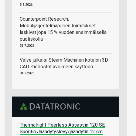
3.8.2026
Counterpoint Research:
Mobiilijärjestelmäpiirien toimitukset
laskivat jopa 15 % vuoden ensimmäisellä
puoliskolla
31.7.2026
Valve julkaisi Steam Machinen kotelon 3D
CAD -tiedostot avoimeen käyttöön
31.7.2026
Thermalright Peerless Assassin 120 SE
Suoritin Jäähdytyslevy/jäähdytin 12 cm