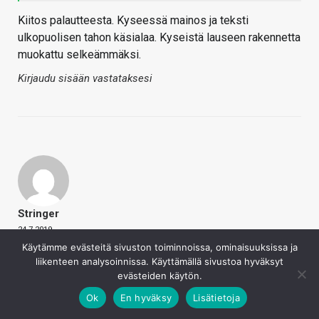
Kiitos palautteesta. Kyseessä mainos ja teksti
ulkopuolisen tahon käsialaa. Kyseistä lauseen rakennetta
muokattu selkeämmäksi.
Kirjaudu sisään vastataksesi
Stringer
24.7.2019
Ihan kivoja vekottimia varmasti sinänsä, mutta en
Käytämme evästeitä sivuston toiminnoissa, ominaisuuksissa ja
liikenteen analysoinnissa. Käyttämällä sivustoa hyväksyt
ymmärrä miksi niitä kuristetaan 1Gb:n LAN-liittimillä. Eikö
evästeiden käytön.
nyt ainakin yhden SFP+ paikan voisi laittaa, että saa 10gb
Ok
En hyväksy
Lisätietoja
paikallisverkon kytkettyä.