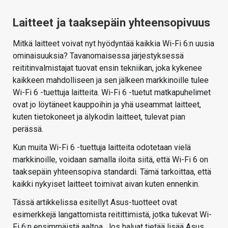
Laitteet ja taaksepäin yhteensopivuus
Mitkä laitteet voivat nyt hyödyntää kaikkia Wi-Fi 6:n uusia
ominaisuuksia? Tavanomaisessa järjestyksessä
reititinvalmistajat tuovat ensin tekniikan, joka kykenee
kaikkeen mahdolliseen ja sen jälkeen markkinoille tulee
Wi-Fi 6 -tuettuja laitteita. Wi-Fi 6 -tuetut matkapuhelimet
ovat jo löytäneet kauppoihin ja yhä useammat laitteet,
kuten tietokoneet ja älykodin laitteet, tulevat pian
perässä.
Kun muita Wi-Fi 6 -tuettuja laitteita odotetaan vielä
markkinoille, voidaan samalla iloita siitä, että Wi-Fi 6 on
taaksepäin yhteensopiva standardi. Tämä tarkoittaa, että
kaikki nykyiset laitteet toimivat aivan kuten ennenkin.
Tässä artikkelissa esitellyt Asus-tuotteet ovat
esimerkkejä langattomista reitittimistä, jotka tukevat Wi-
Fi 6:n ensimmäistä aaltoa. Jos haluat tietää lisää Asus