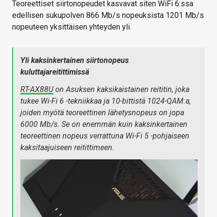
Teoreettiset siirtonopeudet kasvavat siten WiFi 6:ssa
edellisen sukupolven 866 Mb/s nopeuksista 1201 Mb/s
nopeuteen yksittäisen yhteyden yli.
Yli kaksinkertainen siirtonopeus
kuluttajareitittimissä
RT-AX88U
on Asuksen kaksikaistainen reititin, joka
tukee Wi-Fi 6 -tekniikkaa ja 10-bittistä 1024-QAM:a,
joiden myötä teoreettinen lähetysnopeus on jopa
6000 Mb/s. Se on enemmän kuin kaksinkertainen
teoreettinen nopeus verrattuna Wi-Fi 5 -pohjaiseen
kaksitaajuiseen reitittimeen.