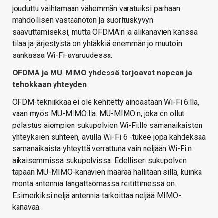
jouduttu vaihtamaan vähemmän varatuiksi parhaan
mahdollisen vastaanoton ja suorituskyvyn
saavuttamiseksi, mutta OFDMA:n ja alikanavien kanssa
tilaa ja järjestystä on yhtäkkiä enemmän jo muutoin
sankassa Wi-Fi-avaruudessa.
OFDMA ja MU-MIMO yhdessä tarjoavat nopean ja
tehokkaan yhteyden
OFDM-tekniikkaa ei ole kehitetty ainoastaan Wi-Fi 6:lla,
vaan myös MU-MIMO:lla. MU-MIMO:n, joka on ollut
pelastus aiempien sukupolvien Wi-Fi:lle samanaikaisten
yhteyksien suhteen, avulla Wi-Fi 6 -tukee jopa kahdeksaa
samanaikaista yhteyttä verrattuna vain neljään Wi-Fi:n
aikaisemmissa sukupolvissa. Edellisen sukupolven
tapaan MU-MIMO-kanavien määrää hallitaan sillä, kuinka
monta antennia langattaomassa reitittimessä on.
Esimerkiksi neljä antennia tarkoittaa neljää MIMO-
kanavaa.