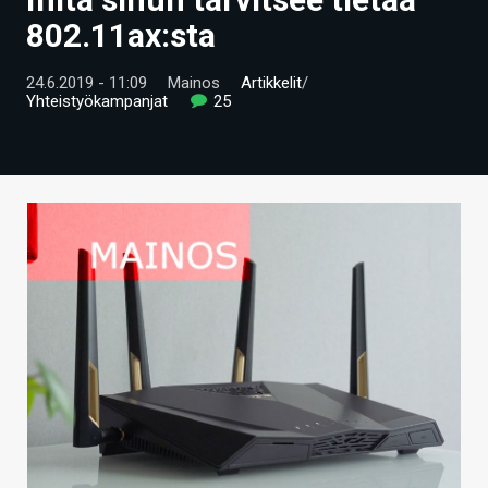
ARTIKKELIT
802.11ax:sta
VIDEOT
24.6.2019 - 11:09
Mainos
Artikkelit
/
Yhteistyökampanjat
25
TECHBBS
TIETOA
HINTA.FI
KAUPPA
VAIHDA TEEMA
HAKU