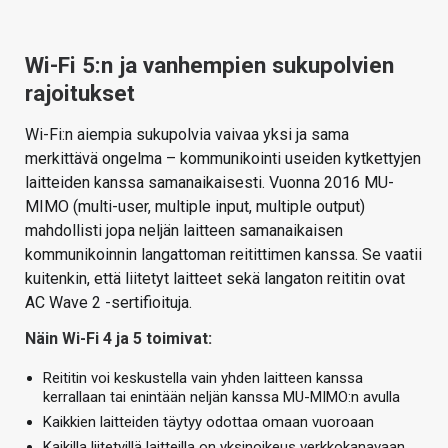
Wi-Fi 5:n ja vanhempien sukupolvien
rajoitukset
Wi-Fi:n aiempia sukupolvia vaivaa yksi ja sama
merkittävä ongelma – kommunikointi useiden kytkettyjen
laitteiden kanssa samanaikaisesti. Vuonna 2016 MU-
MIMO (multi-user, multiple input, multiple output)
mahdollisti jopa neljän laitteen samanaikaisen
kommunikoinnin langattoman reitittimen kanssa. Se vaatii
kuitenkin, että liitetyt laitteet sekä langaton reititin ovat
AC Wave 2 -sertifioituja.
Näin Wi-Fi 4 ja 5 toimivat:
Reititin voi keskustella vain yhden laitteen kanssa
kerrallaan tai enintään neljän kanssa MU-MIMO:n avulla
Kaikkien laitteiden täytyy odottaa omaan vuoroaan
Kaikilla liitetyillä laitteilla on yksinoikeus verkkokanavaan