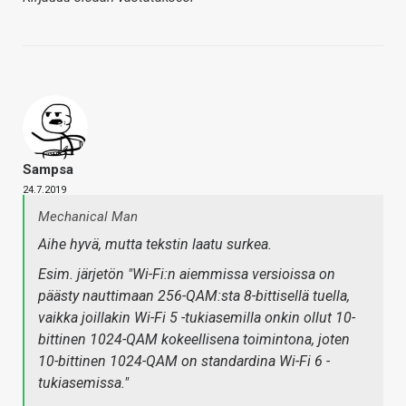
Sampsa
24.7.2019
Mechanical Man
Aihe hyvä, mutta tekstin laatu surkea.
Esim. järjetön "Wi-Fi:n aiemmissa versioissa on
päästy nauttimaan 256-QAM:sta 8-bittisellä tuella,
vaikka joillakin Wi-Fi 5 -tukiasemilla onkin ollut 10-
bittinen 1024-QAM kokeellisena toimintona, joten
10-bittinen 1024-QAM on standardina Wi-Fi 6 -
tukiasemissa."