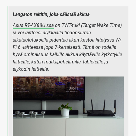
Langaton reititin, joka säästää akkua
Asus RT-AX88U:ssa
on TWT-tuki (Target Wake Time)
ja voi laitteesi älykkäällä tiedonsiirron
aikataulutuksella pidentää akun kestoa liitetyssä Wi-
Fi 6 -laitteessa jopa 7-kertaisesti. Tämä on todella
hyvä ominaisuus kaikille akkua käyttäville kytketyille
laitteille, kuten matkapuhelimille, tableteille ja
älykodin laitteille.