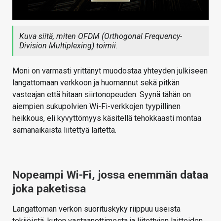
Kuva siitä, miten OFDM (Orthogonal Frequency-
Division Multiplexing) toimii.
Moni on varmasti yrittänyt muodostaa yhteyden julkiseen
langattomaan verkkoon ja huomannut sekä pitkän
vasteajan että hitaan siirtonopeuden. Syynä tähän on
aiempien sukupolvien Wi-Fi-verkkojen tyypillinen
heikkous, eli kyvyttömyys käsitellä tehokkaasti montaa
samanaikaista liitettyä laitetta.
Nopeampi Wi-Fi, jossa enemmän dataa
joka paketissa
Langattoman verkon suorituskyky riippuu useista
tekijöistä, kuten vastaanottimesta ja liitettyjen laitteiden