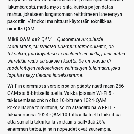
lukumäärästä, mutta myös siitä, kuinka paljon dataa
mahtuu jokaiseen langattomaan reitittimeen lähetettyyn
pakettiin. Viimeksi mainittuun käytetään tekniikkaa
nimeltä QAM.
Mikä QAM on?
QAM – Quadrature Amplitude
Modulation, tai kvadratuuriamplitudimodulaatio, on
tekniikka, jota käytetään tietoliikenteen alalla, jossa dataa
siirretään radiotaajuuksien kautta. Se on standardi
moduloitujen radioaaltojen vaihtelujen tulkintaan, joka
lopulta näkyy tietoina laitteissamme.
Wi-Fi:n aiemmissa versioissa on päästy nauttimaan 256-
QAM:sta 8-bittisellä tuella. Vaikka joissain Wi-Fi 5 -
tukiasemissa onkin ollut 10-bittinen 1024-QAM
kokeellisena toimintona, se on standardina Wi-Fi 6 -
tukiasemissa. 1024-QAM 10-bittisellä tuella tarkoittaa,
että samalla tekniikalla voidaan sisällyttää 25%
enemmän tietoa, ja näin nopeudet ovat suurempia.