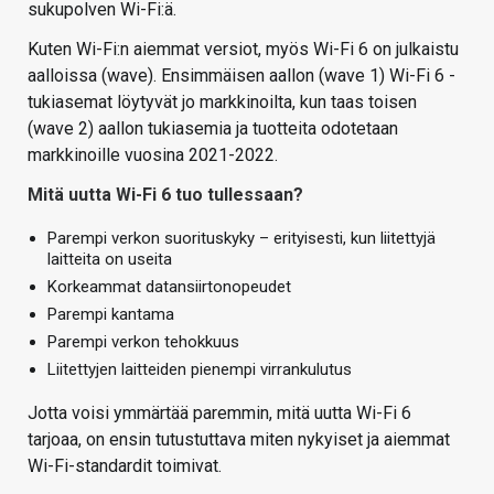
sukupolven Wi-Fi:ä.
Kuten Wi-Fi:n aiemmat versiot, myös Wi-Fi 6 on julkaistu
aalloissa (wave). Ensimmäisen aallon (wave 1) Wi-Fi 6 -
tukiasemat löytyvät jo markkinoilta, kun taas toisen
(wave 2) aallon tukiasemia ja tuotteita odotetaan
markkinoille vuosina 2021-2022.
Mitä uutta Wi-Fi 6 tuo tullessaan?
Parempi verkon suorituskyky – erityisesti, kun liitettyjä
laitteita on useita
Korkeammat datansiirtonopeudet
Parempi kantama
Parempi verkon tehokkuus
Liitettyjen laitteiden pienempi virrankulutus
Jotta voisi ymmärtää paremmin, mitä uutta Wi-Fi 6
tarjoaa, on ensin tutustuttava miten nykyiset ja aiemmat
Wi-Fi-standardit toimivat.