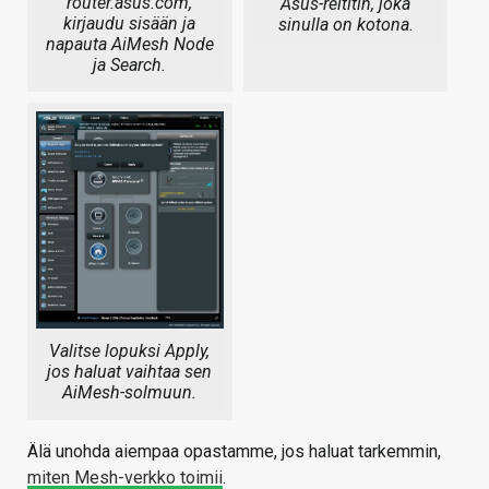
router.asus.com,
Asus-reititin, joka
kirjaudu sisään ja
sinulla on kotona.
napauta AiMesh Node
ja Search.
Valitse lopuksi Apply,
jos haluat vaihtaa sen
AiMesh-solmuun.
Älä unohda aiempaa opastamme, jos haluat tarkemmin,
miten Mesh-verkko toimii
.