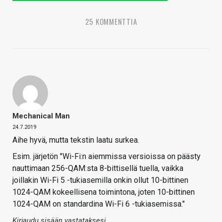
25 KOMMENTTIA
Mechanical Man
24.7.2019
Aihe hyvä, mutta tekstin laatu surkea.
Esim. järjetön "Wi-Fi:n aiemmissa versioissa on päästy
nauttimaan 256-QAM:sta 8-bittisellä tuella, vaikka
joillakin Wi-Fi 5 -tukiasemilla onkin ollut 10-bittinen
1024-QAM kokeellisena toimintona, joten 10-bittinen
1024-QAM on standardina Wi-Fi 6 -tukiasemissa."
Kirjaudu sisään vastataksesi