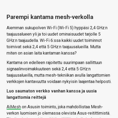
Parempi kantama mesh-verkolla
Aiemman sukupolven Wi-Fi (Wi-Fi 5) hyppäsi 2,4 GHz:n
taajuusalueen yli ja toi uudet ominaisuudet tarjolle 5
GHz:n taajuudella. Wi-Fi 6:ssa kaikki uudet toiminnot
toimivat sekä 2,4 että 5 GHz:n taajuusalueilla. Mutta
miten on asian laita kantaman kanssa?
Kantama on edelleen rajoitettu suurimpaan sallittuun
signaalinvoimakkuuteen sekä 2,4 että 5 GHz:n
taajuusalueilla, mutta mesh-tekniikan avulla langattomien
verkkojen kantavuutta voidaan nykyisin laajentaa helposti.
Luo saumaton verkko vanhan kanssa ja uusia
langattomia reittejä
AiMesh
on Asusin toiminto, joka mahdollistaa Mesh-
verkon luomisen jo olemassa olevista Asus-reitittimistä.