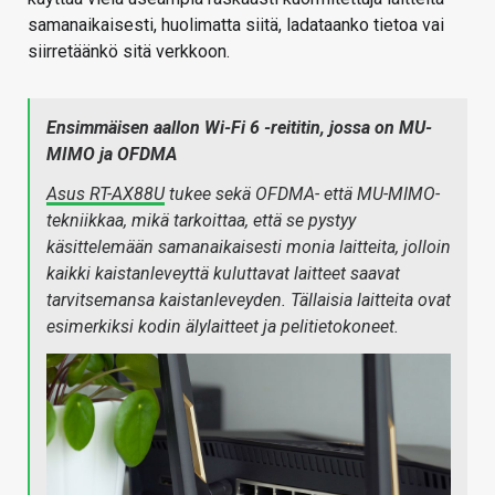
samanaikaisesti, huolimatta siitä, ladataanko tietoa vai
siirretäänkö sitä verkkoon.
Ensimmäisen aallon Wi-Fi 6 -reititin, jossa on MU-
MIMO ja OFDMA
Asus RT-AX88U
tukee sekä OFDMA- että MU-MIMO-
tekniikkaa, mikä tarkoittaa, että se pystyy
käsittelemään samanaikaisesti monia laitteita, jolloin
kaikki kaistanleveyttä kuluttavat laitteet saavat
tarvitsemansa kaistanleveyden. Tällaisia laitteita ovat
esimerkiksi kodin älylaitteet ja pelitietokoneet.