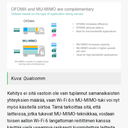
Kuva: Qualcomm
Kehitys ei sitä vastoin ole vain tuplannut samanaikaisten
yhteyksien määrää, vaan Wi-Fi 6:n MU-MIMO-tuki voi nyt
myös käsitellä siirtoa. Tämä tarkoittaa sitä, että
laitteissa, jotka tukevat MU-MIMO-tekniikkaa, voidaan
toisen aallon Wi-Fi 6 langattoman reitittimen kanssa
käyttää vielä useampia raskaasti kuormitettuja laitteita