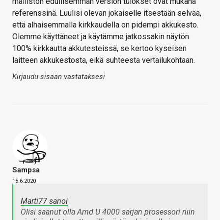
malliston edullisemman version tulokset ovat mukana
referenssinä. Luulisi olevan jokaiselle itsestään selvää,
että alhaisemmalla kirkkaudella on pidempi akkukesto.
Olemme käyttäneet ja käytämme jatkossakin näytön
100% kirkkautta akkutesteissä, se kertoo kyseisen
laitteen akkukestosta, eikä suhteesta vertailukohtaan.
Kirjaudu sisään vastataksesi
Sampsa
15.6.2020
Marti77 sanoi
Olisi saanut olla Amd U 4000 sarjan prosessori niin