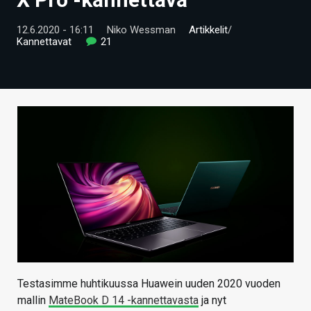
ARTIKKELIT
12.6.2020 - 16:11
Niko Wessman
Artikkelit
/
Kannettavat
21
VIDEOT
TECHBBS
TIETOA
HINTA.FI
KAUPPA
VAIHDA TEEMA
HAKU
Testasimme huhtikuussa Huawein uuden 2020 vuoden
mallin
MateBook D 14 -kannettavasta
ja nyt