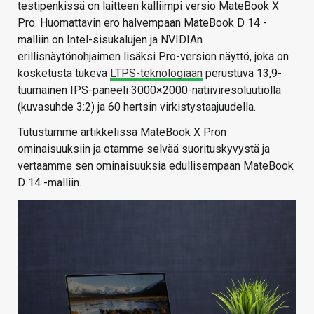
testipenkissä on laitteen kalliimpi versio MateBook X
Pro. Huomattavin ero halvempaan MateBook D 14 -
malliin on Intel-sisukalujen ja NVIDIAn
erillisnäytönohjaimen lisäksi Pro-version näyttö, joka on
kosketusta tukeva
LTPS-teknologiaan
perustuva 13,9-
tuumainen IPS-paneeli 3000×2000-natiiviresoluutiolla
(kuvasuhde 3:2) ja 60 hertsin virkistystaajuudella.
Tutustumme artikkelissa MateBook X Pron
ominaisuuksiin ja otamme selvää suorituskyvystä ja
vertaamme sen ominaisuuksia edullisempaan MateBook
D 14 -malliin.