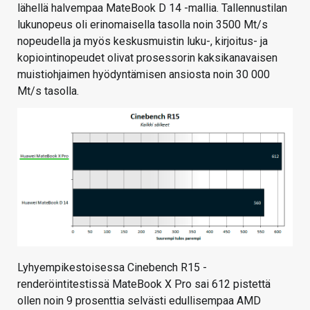
lähellä halvempaa MateBook D 14 -mallia. Tallennustilan
lukunopeus oli erinomaisella tasolla noin 3500 Mt/s
nopeudella ja myös keskusmuistin luku-, kirjoitus- ja
kopiointinopeudet olivat prosessorin kaksikanavaisen
muistiohjaimen hyödyntämisen ansiosta noin 30 000
Mt/s tasolla.
Lyhyempikestoisessa Cinebench R15 -
renderöintitestissä MateBook X Pro sai 612 pistettä
ollen noin 9 prosenttia selvästi edullisempaa AMD