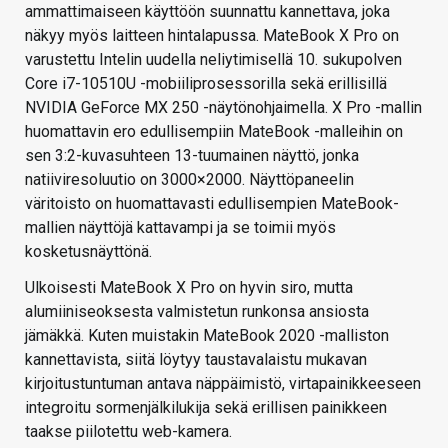
ammattimaiseen käyttöön suunnattu kannettava, joka
näkyy myös laitteen hintalapussa. MateBook X Pro on
varustettu Intelin uudella neliytimisellä 10. sukupolven
Core i7-10510U -mobiiliprosessorilla sekä erillisillä
NVIDIA GeForce MX 250 -näytönohjaimella. X Pro -mallin
huomattavin ero edullisempiin MateBook -malleihin on
sen 3:2-kuvasuhteen 13-tuumainen näyttö, jonka
natiiviresoluutio on 3000×2000. Näyttöpaneelin
väritoisto on huomattavasti edullisempien MateBook-
mallien näyttöjä kattavampi ja se toimii myös
kosketusnäyttönä.
Ulkoisesti MateBook X Pro on hyvin siro, mutta
alumiiniseoksesta valmistetun runkonsa ansiosta
jämäkkä. Kuten muistakin MateBook 2020 -malliston
kannettavista, siitä löytyy taustavalaistu mukavan
kirjoitustuntuman antava näppäimistö, virtapainikkeeseen
integroitu sormenjälkilukija sekä erillisen painikkeen
taakse piilotettu web-kamera.