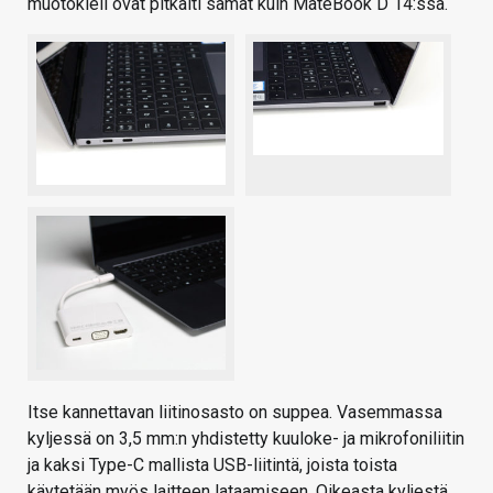
muotokieli ovat pitkälti samat kuin MateBook D 14:ssa.
Itse kannettavan liitinosasto on suppea. Vasemmassa
kyljessä on 3,5 mm:n yhdistetty kuuloke- ja mikrofoniliitin
ja kaksi Type-C mallista USB-liitintä, joista toista
käytetään myös laitteen lataamiseen. Oikeasta kyljestä