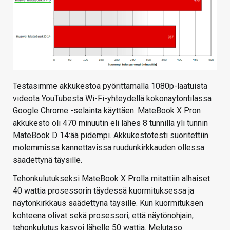
Testasimme akkukestoa pyörittämällä 1080p-laatuista
videota YouTubesta Wi-Fi-yhteydellä kokonäytöntilassa
Google Chrome -selainta käyttäen. MateBook X Pron
akkukesto oli 470 minuutin eli lähes 8 tunnilla yli tunnin
MateBook D 14:ää pidempi. Akkukestotesti suoritettiin
molemmissa kannettavissa ruudunkirkkauden ollessa
säädettynä täysille.
Tehonkulutukseksi MateBook X Prolla mitattiin alhaiset
40 wattia prosessorin täydessä kuormituksessa ja
näytönkirkkaus säädettynä täysille. Kun kuormituksen
kohteena olivat sekä prosessori, että näytönohjain,
tehonkulutus kasvoi lähelle 50 wattia. Melutaso