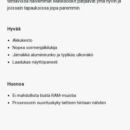
tehtävissä halvemmat MateBookit pärjäävät yhtä hyvin ja
joissain tapauksissa jopa paremmin.
Hyvää
Akkukesto
Nopea sormenjälkilukija
Jämäkkä alumiinirunko ja tyylikäs ulkonäkö
Laadukas näyttöpaneeli
Huonoa
Ei mahdollista lisätä RAM-muistia
Prosessorin suorituskyky laitteen hintaan nähden