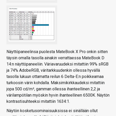
Näyttöpaneelinsa puolesta MateBook X Pro onkin sitten
täysin omalla tasolla ainakin verrattaessa MateBook D
14:n näyttöpaneeliin. Väriavaruudeksi mitattiin 99% sRGB
ja 74% AdobeRGB, väritarkkuudenkin ollessa hyvällä
tasolla lukuun ottamatta reilun 6 Delta-E:n poikkeamaa
turkoosin värin kohdalla. Maksimikirkkaudeksi mitattiin
jopa 500 cd/m², gamman ollessa ihanteellinen 2,2 ja
värilampötilan myöskin hyvin ihanteellinen 6500K. Näytön
kontrastisuhteeksi mitattiin 1634:1.
Näytön kosketusominaisuuksissa ei sinällään ollut