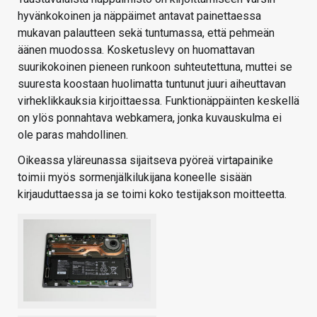
hyvänkokoinen ja näppäimet antavat painettaessa
mukavan palautteen sekä tuntumassa, että pehmeän
äänen muodossa. Kosketuslevy on huomattavan
suurikokoinen pieneen runkoon suhteutettuna, muttei se
suuresta koostaan huolimatta tuntunut juuri aiheuttavan
virheklikkauksia kirjoittaessa. Funktionäppäinten keskellä
on ylös ponnahtava webkamera, jonka kuvauskulma ei
ole paras mahdollinen.
Oikeassa yläreunassa sijaitseva pyöreä virtapainike
toimii myös sormenjälkilukijana koneelle sisään
kirjauduttaessa ja se toimi koko testijakson moitteetta.