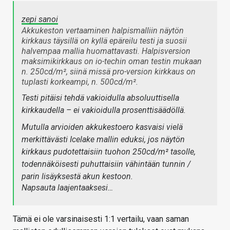
zepi sanoi
Akkukeston vertaaminen halpismalliin näytön
kirkkaus täysillä on kyllä epäreilu testi ja suosii
halvempaa mallia huomattavasti. Halpisversion
maksimikirkkaus on io-techin oman testin mukaan
n. 250cd/m², siinä missä pro-version kirkkaus on
tuplasti korkeampi, n. 500cd/m².
Testi pitäisi tehdä vakioidulla absoluuttisella
kirkkaudella – ei vakioidulla prosenttisäädöllä.
Mutulla arvioiden akkukestoero kasvaisi vielä
merkittävästi Icelake mallin eduksi, jos näytön
kirkkaus pudotettaisiin tuohon 250cd/m² tasolle,
todennäköisesti puhuttaisiin vähintään tunnin /
parin lisäyksestä akun kestoon.
Napsauta laajentaaksesi…
Tämä ei ole varsinaisesti 1:1 vertailu, vaan saman