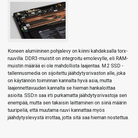
Koneen alumiininen pohjalevy on kiinni kahdeksalla torx-
ruuvilla. DDR3-muistit on integroitu emolevylle, eli RAM-
muistin määrää ei ole mahdollista laajentaa. M.2 SSD -
tallennusmedia on sijoitettu jäähdytysrivaston alle, joka
on käytännön toiminnan kannalta hyvä asia, mutta
laajennettavuuden kannalta se hieman hankaloittaa
asioita. SSD:n saa irti purkamatta jäähdytysrivastoja sen
enempää, mutta sen takaisin laittaminen on siinä määrin
tuuripeliä, että muutama ruuvi kannattaa myös
jäähdytyslevystä irrottaa, jotta sitä saa hieman nostettua.