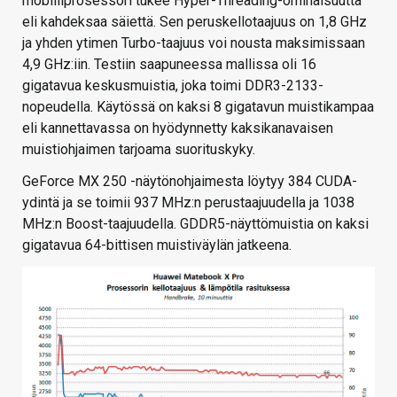
mobiiliprosessori tukee Hyper-Threading-ominaisuutta
eli kahdeksaa säiettä. Sen peruskellotaajuus on 1,8 GHz
ja yhden ytimen Turbo-taajuus voi nousta maksimissaan
4,9 GHz:iin. Testiin saapuneessa mallissa oli 16
gigatavua keskusmuistia, joka toimi DDR3-2133-
nopeudella. Käytössä on kaksi 8 gigatavun muistikampaa
eli kannettavassa on hyödynnetty kaksikanavaisen
muistiohjaimen tarjoama suorituskyky.
GeForce MX 250 -näytönohjaimesta löytyy 384 CUDA-
ydintä ja se toimii 937 MHz:n perustaajuudella ja 1038
MHz:n Boost-taajuudella. GDDR5-näyttömuistia on kaksi
gigatavua 64-bittisen muistiväylän jatkeena.