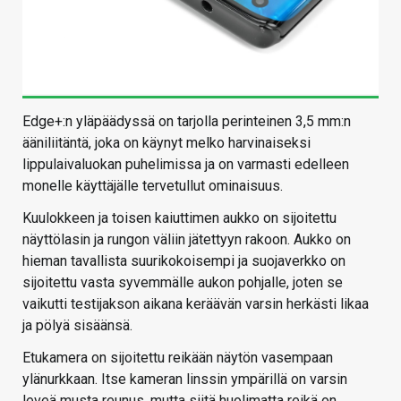
Edge+:n yläpäädyssä on tarjolla perinteinen 3,5 mm:n
ääniliitäntä, joka on käynyt melko harvinaiseksi
lippulaivaluokan puhelimissa ja on varmasti edelleen
monelle käyttäjälle tervetullut ominaisuus.
Kuulokkeen ja toisen kaiuttimen aukko on sijoitettu
näyttölasin ja rungon väliin jätettyyn rakoon. Aukko on
hieman tavallista suurikokoisempi ja suojaverkko on
sijoitettu vasta syvemmälle aukon pohjalle, joten se
vaikutti testijakson aikana keräävän varsin herkästi likaa
ja pölyä sisäänsä.
Etukamera on sijoitettu reikään näytön vasempaan
ylänurkkaan. Itse kameran linssin ympärillä on varsin
leveä musta reunus, mutta siitä huolimatta reikä on