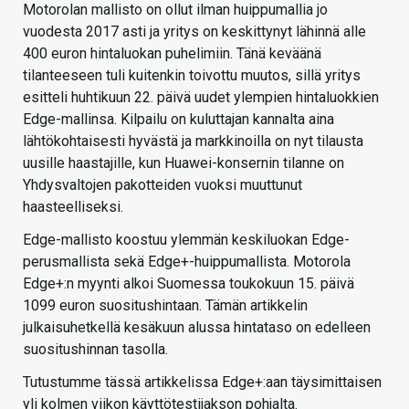
Motorolan mallisto on ollut ilman huippumallia jo
vuodesta 2017 asti ja yritys on keskittynyt lähinnä alle
400 euron hintaluokan puhelimiin. Tänä keväänä
tilanteeseen tuli kuitenkin toivottu muutos, sillä yritys
esitteli huhtikuun 22. päivä uudet ylempien hintaluokkien
Edge-mallinsa. Kilpailu on kuluttajan kannalta aina
lähtökohtaisesti hyvästä ja markkinoilla on nyt tilausta
uusille haastajille, kun Huawei-konsernin tilanne on
Yhdysvaltojen pakotteiden vuoksi muuttunut
haasteelliseksi.
Edge-mallisto koostuu ylemmän keskiluokan Edge-
perusmallista sekä Edge+-huippumallista. Motorola
Edge+:n myynti alkoi Suomessa toukokuun 15. päivä
1099 euron suositushintaan. Tämän artikkelin
julkaisuhetkellä kesäkuun alussa hintataso on edelleen
suositushinnan tasolla.
Tutustumme tässä artikkelissa Edge+:aan täysimittaisen
yli kolmen viikon käyttötestijakson pohjalta.