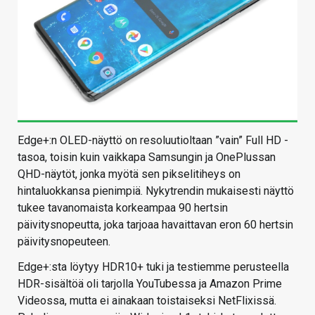
Edge+:n OLED-näyttö on resoluutioltaan ”vain” Full HD -
tasoa, toisin kuin vaikkapa Samsungin ja OnePlussan
QHD-näytöt, jonka myötä sen pikselitiheys on
hintaluokkansa pienimpiä. Nykytrendin mukaisesti näyttö
tukee tavanomaista korkeampaa 90 hertsin
päivitysnopeutta, joka tarjoaa havaittavan eron 60 hertsin
päivitysnopeuteen.
Edge+:sta löytyy HDR10+ tuki ja testiemme perusteella
HDR-sisältöä oli tarjolla YouTubessa ja Amazon Prime
Videossa, mutta ei ainakaan toistaiseksi NetFlixissä.