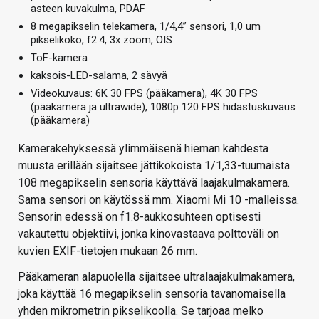
asteen kuvakulma, PDAF
8 megapikselin telekamera, 1/4,4” sensori, 1,0 um
pikselikoko, f2.4, 3x zoom, OIS
ToF-kamera
kaksois-LED-salama, 2 sävyä
Videokuvaus: 6K 30 FPS (pääkamera), 4K 30 FPS
(pääkamera ja ultrawide), 1080p 120 FPS hidastuskuvaus
(pääkamera)
Kamerakehyksessä ylimmäisenä hieman kahdesta
muusta erillään sijaitsee jättikokoista 1/1,33-tuumaista
108 megapikselin sensoria käyttävä laajakulmakamera.
Sama sensori on käytössä mm. Xiaomi Mi 10 -malleissa.
Sensorin edessä on f1.8-aukkosuhteen optisesti
vakautettu objektiivi, jonka kinovastaava polttoväli on
kuvien EXIF-tietojen mukaan 26 mm.
Pääkameran alapuolella sijaitsee ultralaajakulmakamera,
joka käyttää 16 megapikselin sensoria tavanomaisella
yhden mikrometrin pikselikoolla. Se tarjoaa melko