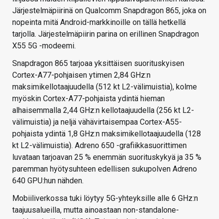
Järjestelmäpiirinä on Qualcomm Snapdragon 865, joka on
nopeinta mitä Android-markkinoille on tällä hetkellä
tarjolla. Järjestelmäpiirin parina on erillinen Snapdragon
X55 5G -modeemi.
Snapdragon 865 tarjoaa yksittäisen suorituskyisen
Cortex-A77-pohjaisen ytimen 2,84 GHz:n
maksimikellotaajuudella (512 kt L2-välimuistia), kolme
myöskin Cortex-A77-pohjaista ydintä hieman
alhaisemmalla 2,44 GHz:n kellotaajuudella (256 kt L2-
välimuistia) ja neljä vähävirtaisempaa Cortex-A55-
pohjaista ydintä 1,8 GHz:n maksimikellotaajuudella (128
kt L2-välimuistia). Adreno 650 -grafiikkasuorittimen
luvataan tarjoavan 25 % enemmän suorituskykyä ja 35 %
paremman hyötysuhteen edellisen sukupolven Adreno
640 GPU:hun nähden.
Mobiiliverkossa tuki löytyy 5G-yhteyksille alle 6 GHz:n
taajuusalueilla, mutta ainoastaan non-standalone-