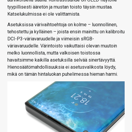
tyypillisesti ääretön ja mustan toisto täysin mustaa.
Katselukulmissa ei ole valittamista.
Asetuksissa värivaihtoehtoja on kolme – luonnollinen,
tehostettu ja kylläinen – joista ensin mainittu on kalibroitu
DCI-P3-väriavaruudelle ja viimeisin sRGB-
väriavaruudelle. Värintoisto vaikuttaisi olevan muutoin
melko luonnollista, mutta valkoisen toistossa
havaitsimme kaikilla asetuksilla selvää sinertävyyttä.
Hienosäätömahdollisuuksia ei asetusvalikosta löydy,
mikä on tämän hintaluokan puhelimessa hieman harmi.