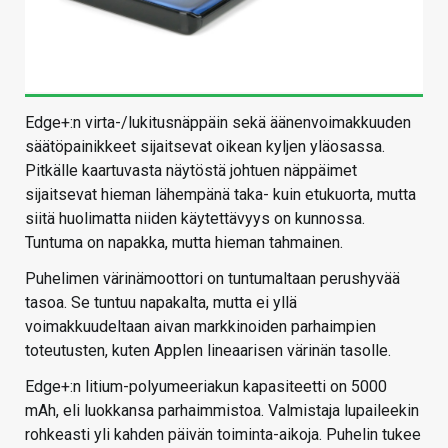
Edge+:n virta-/lukitusnäppäin sekä äänenvoimakkuuden
säätöpainikkeet sijaitsevat oikean kyljen yläosassa.
Pitkälle kaartuvasta näytöstä johtuen näppäimet
sijaitsevat hieman lähempänä taka- kuin etukuorta, mutta
siitä huolimatta niiden käytettävyys on kunnossa.
Tuntuma on napakka, mutta hieman tahmainen.
Puhelimen värinämoottori on tuntumaltaan perushyvää
tasoa. Se tuntuu napakalta, mutta ei yllä
voimakkuudeltaan aivan markkinoiden parhaimpien
toteutusten, kuten Applen lineaarisen värinän tasolle.
Edge+:n litium-polyumeeriakun kapasiteetti on 5000
mAh, eli luokkansa parhaimmistoa. Valmistaja lupaileekin
rohkeasti yli kahden päivän toiminta-aikoja. Puhelin tukee