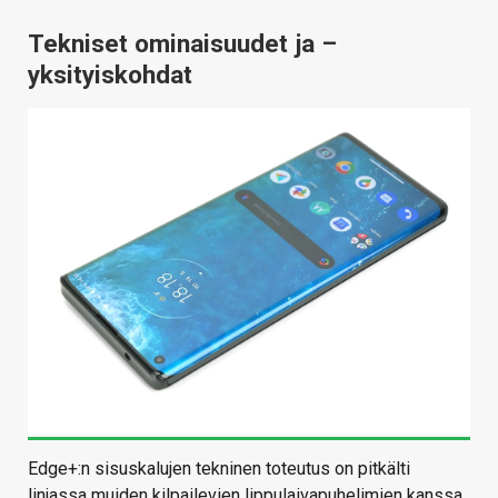
Tekniset ominaisuudet ja –
yksityiskohdat
Edge+:n sisuskalujen tekninen toteutus on pitkälti
linjassa muiden kilpailevien lippulaivapuhelimien kanssa.