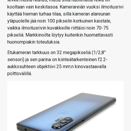
kooltaan vain keskitasoa. Kamerareiän vuoksi ilmoitusrivi
käyttää hieman turhaa tilaa, sillä kameran alareunan
yläpuolelle jää noin 100 pikselin korkuinen kaistale,
vaikka ilmoitusrivin kuvakkeille riittäisi noin 70-75
pikseliä. Markkinoilta löytyy kuitenkin huomattavasti
huonompiakin toteutuksia.
Etukameran tarkkuus on 32 megapikseliä (1/2,8”
sensori) ja sen parina on kiinteätarkenteinen f2.2-
aukkosuhteen objektiivi 25 mm:n kinovastaavalla
polttovälillä.