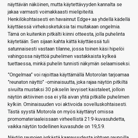
näyttävän näköinen, mutta käytettävyyden kannalta se
jakaa varmasti voimakkaasti mielipiteitä.
Henkilökohtaisesti en havainnut Edge+:aa yhdellä kädellä
käyttäessä virhekosketuksia tai muitakaan ongelmia.
Tämä on kuitenkin pitkälti kiinni otteesta, jolla puhelinta
käytetään. Sen sijaan kahta kättä käyttäessä tuli
satunnaisesti vastaan tilanne, jossa toinen käsi hipelöi
vahingossa näyttöä puhelimen vastakkaista kylkeä
tuettaessa, minkä puhelin tunnisti näkymän selaamiseksi.
”Ongelmaa” voi rajoittaa käyttämällä Motorolan tarjoamaa
”reunaton näyttö” -ominaisuutta, joka rajaa näytön pitkiltä
sivuilta mustaksi 30 pikselin levyiset kaistaleet, jolloin
näytön aktiivinen osa ei yllä aivan yhtä pitkälle puhelimen
kylkiin. Ominaisuuden voi aktivoida sovelluskohtaisesti.
Tästä syystä Motorola on myös käyttänyt omissa
promomateriaaleissaan virheellistä 21:9-kuvasuhdetta,
vaikka näytön todellinen kuvasuhde on 19,5:9.
Näytön reunojen jyrkästä kaarevuudesta johtuen reunoilla