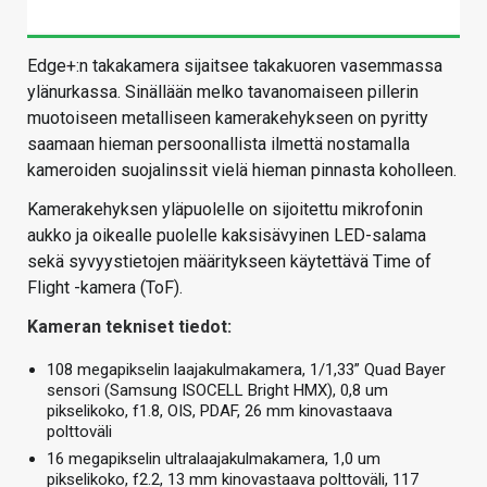
Edge+:n takakamera sijaitsee takakuoren vasemmassa
ylänurkassa. Sinällään melko tavanomaiseen pillerin
muotoiseen metalliseen kamerakehykseen on pyritty
saamaan hieman persoonallista ilmettä nostamalla
kameroiden suojalinssit vielä hieman pinnasta koholleen.
Kamerakehyksen yläpuolelle on sijoitettu mikrofonin
aukko ja oikealle puolelle kaksisävyinen LED-salama
sekä syvyystietojen määritykseen käytettävä Time of
Flight -kamera (ToF).
Kameran tekniset tiedot:
108 megapikselin laajakulmakamera, 1/1,33” Quad Bayer
sensori (Samsung ISOCELL Bright HMX), 0,8 um
pikselikoko, f1.8, OIS, PDAF, 26 mm kinovastaava
polttoväli
16 megapikselin ultralaajakulmakamera, 1,0 um
pikselikoko, f2.2, 13 mm kinovastaava polttoväli, 117