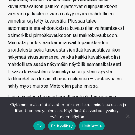
kuvaustilavalikon painike sijaitsevat suljinpainikkeen
vieressä ja lisäksi rivissä näkyy myös mahdollinen
viimeksi käytetty kuvaustila. Plussaa tulee
automaattisista ehdotuksista kuvaustilan vaihtamiseksi
esimerkiksi pimeäkuvaukseen tai makrokuvaukseen.
Miinusta puolestaan kameranvaihtopainikkeiden
sijoittelusta sekä tarpeesta vierittää kuvaustilavalikon
näkymää sivusuunnassa, vaikka kaikki kuvakkeet olisi
mahdollista saada näkymään näytöllä samanaikaisesti.
Lisäksi kuvaustilan etsinnäkymä on jostain syystä
tarkkuudeltaan kovin alhaisen näköinen – vastaavaa on
nähty myös muissa Motorolan puhelimissa.
Lisämainintana hieman harmillisesti näytön kaarevia
reunoja ei ole hyödynnetty käyttöliittymässä esimerkiksi
Käytämme evästeitä sivuston toiminnoissa, ominaisuuksissa ja
liikenteen analysoinnissa. Käyttämällä sivustoa hyväksyt
reunalle sijoitetun suljin- tai zoomauspainikkeen
evästeiden käytön.
muodossa.
Ok
En hyväksy
Lisätietoja
Testijaksolla puhelimessa oli käytössä