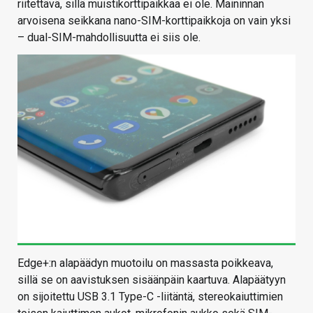
riitettävä, sillä muistikorttipaikkaa ei ole. Maininnan
arvoisena seikkana nano-SIM-korttipaikkoja on vain yksi
– dual-SIM-mahdollisuutta ei siis ole.
Edge+:n alapäädyn muotoilu on massasta poikkeava,
sillä se on aavistuksen sisäänpäin kaartuva. Alapäätyyn
on sijoitettu USB 3.1 Type-C -liitäntä, stereokaiuttimien