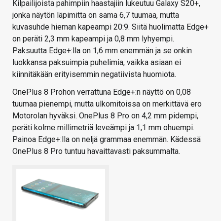
Kilpailijoista pahimpiin haastajiin lukeutuu Galaxy S20+,
jonka näytön läpimitta on sama 6,7 tuumaa, mutta
kuvasuhde hieman kapeampi 20:9. Siitä huolimatta Edge+
on peräti 2,3 mm kapeampi ja 0,8 mm lyhyempi.
Paksuutta Edge+:lla on 1,6 mm enemmän ja se onkin
luokkansa paksuimpia puhelimia, vaikka asiaan ei
kiinnitäkään erityisemmin negatiivista huomiota.
OnePlus 8 Prohon verrattuna Edge+:n näyttö on 0,08
tuumaa pienempi, mutta ulkomitoissa on merkittävä ero
Motorolan hyväksi. OnePlus 8 Pro on 4,2 mm pidempi,
peräti kolme millimetriä leveämpi ja 1,1 mm ohuempi.
Painoa Edge+:lla on neljä grammaa enemmän. Kädessä
OnePlus 8 Pro tuntuu havaittavasti paksummalta.