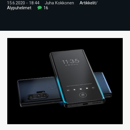
15.6.2020 - 18:44
Juha Kokkonen
Artikkelit
/
ARTIKKELIT
Älypuhelimet
16
VIDEOT
TECHBBS
TIETOA
HINTA.FI
KAUPPA
VAIHDA TEEMA
HAKU