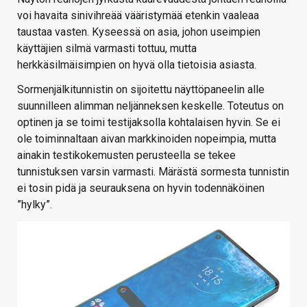
voi havaita sinivihreää vääristymää etenkin vaaleaa
taustaa vasten. Kyseessä on asia, johon useimpien
käyttäjien silmä varmasti tottuu, mutta
herkkäsilmäisimpien on hyvä olla tietoisia asiasta.
Sormenjälkitunnistin on sijoitettu näyttöpaneelin alle
suunnilleen alimman neljänneksen keskelle. Toteutus on
optinen ja se toimi testijaksolla kohtalaisen hyvin. Se ei
ole toiminnaltaan aivan markkinoiden nopeimpia, mutta
ainakin testikokemusten perusteella se tekee
tunnistuksen varsin varmasti. Märästä sormesta tunnistin
ei tosin pidä ja seurauksena on hyvin todennäköinen
”hylky”.