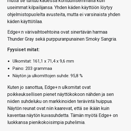
mutta se tuntuu kädessä kohtuullisemmalta kuin
useimmat kilpailijansa. Yhden käden käyttöön löytyy
ohjelmistopuolelta avusteita, mutta ei varsinaista yhden
käden käyttötilaa.
Edge+:n värivaihtoehtoina ovat sinertävän harmaa
Thunder Gray sekä purppuranpunainen Smoky Sangria.
Fyysiset mitat:
Ulkomitat: 161,1 x 71,4 x 9,6 mm
Paino: 203 grammaa
Näytön ja ulkomittojen suhde: 95,8 %
Kuten jo sanottua, Edge+:n ulkomitat ovat
poikkeuksellisen pienet näyttökokoon nähden ja sen
niiden suhdeluku on markkinoiden terävintä huippua.
Näytön reunat ovat niin kaarevat, että se ikään kuin
kaventaa näytön kuvasuhdetta. Tämän myötä Edge+ on
luokkansa pienikokoisimpia puhelimia.