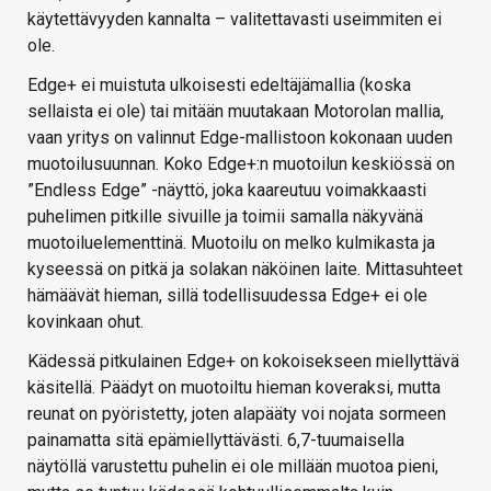
käytettävyyden kannalta – valitettavasti useimmiten ei
ole.
Edge+ ei muistuta ulkoisesti edeltäjämallia (koska
sellaista ei ole) tai mitään muutakaan Motorolan mallia,
vaan yritys on valinnut Edge-mallistoon kokonaan uuden
muotoilusuunnan. Koko Edge+:n muotoilun keskiössä on
”Endless Edge” -näyttö, joka kaareutuu voimakkaasti
puhelimen pitkille sivuille ja toimii samalla näkyvänä
muotoiluelementtinä. Muotoilu on melko kulmikasta ja
kyseessä on pitkä ja solakan näköinen laite. Mittasuhteet
hämäävät hieman, sillä todellisuudessa Edge+ ei ole
kovinkaan ohut.
Kädessä pitkulainen Edge+ on kokoisekseen miellyttävä
käsitellä. Päädyt on muotoiltu hieman koveraksi, mutta
reunat on pyöristetty, joten alapääty voi nojata sormeen
painamatta sitä epämiellyttävästi. 6,7-tuumaisella
näytöllä varustettu puhelin ei ole millään muotoa pieni,