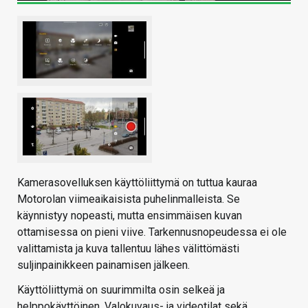
Kamerasovelluksen käyttöliittymä on tuttua kauraa
Motorolan viimeaikaisista puhelinmalleista. Se
käynnistyy nopeasti, mutta ensimmäisen kuvan
ottamisessa on pieni viive. Tarkennusnopeudessa ei ole
valittamista ja kuva tallentuu lähes välittömästi
suljinpainikkeen painamisen jälkeen.
Käyttöliittymä on suurimmilta osin selkeä ja
helppokäyttöinen. Valokuvaus- ja videotilat sekä