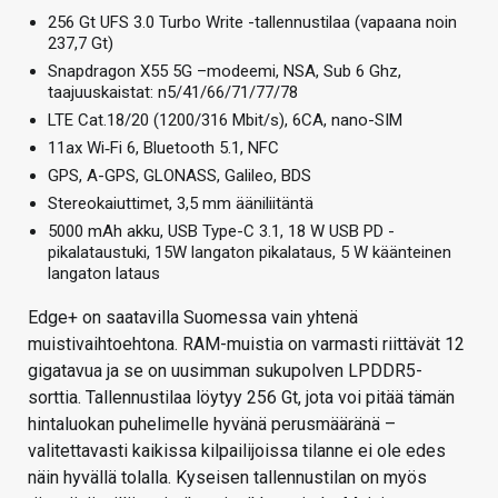
256 Gt UFS 3.0 Turbo Write -tallennustilaa (vapaana noin
237,7 Gt)
Snapdragon X55 5G –modeemi, NSA, Sub 6 Ghz,
taajuuskaistat: n5/41/66/71/77/78
LTE Cat.18/20 (1200/316 Mbit/s), 6CA, nano-SIM
11ax Wi‑Fi 6, Bluetooth 5.1, NFC
GPS, A-GPS, GLONASS, Galileo, BDS
Stereokaiuttimet, 3,5 mm ääniliitäntä
5000 mAh akku, USB Type-C 3.1, 18 W USB PD -
pikalataustuki, 15W langaton pikalataus, 5 W käänteinen
langaton lataus
Edge+ on saatavilla Suomessa vain yhtenä
muistivaihtoehtona. RAM-muistia on varmasti riittävät 12
gigatavua ja se on uusimman sukupolven LPDDR5-
sorttia. Tallennustilaa löytyy 256 Gt, jota voi pitää tämän
hintaluokan puhelimelle hyvänä perusmääränä –
valitettavasti kaikissa kilpailijoissa tilanne ei ole edes
näin hyvällä tolalla. Kyseisen tallennustilan on myös