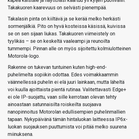
kapea kaistale ja näyttölasi kaartuu yli kyljen puolivälin.
Takakuoren kaarevuus on selvästi pienempää.
Takalasin pinta on kiiltävä ja se kerää melko herkästi
sormenjälkiä. Pito on hyvä kosteissa käsissä, kuivissa
se on sen sijaan liukas. Takakuoren viimeistely on
tyylikäs – se on keskeltä vaaleampi ja reunoilta
tummempi. Pinnan alle on myös sijoitettu kolmiulotteinen
Motorola-logo.
Rakenne on tukevan tuntuinen kuten high-end-
puhelimelta sopiikin odottaa. Edes voimakkaammin
väännellessä puhelin ei elä juuri lainkaan, mutta läheltä
voi kuulla ajoittaista pientä rutinaa. Valitettavasti Edge+
ei ole IP-suojattu, vaan sille kerrotaan olevan tehty
ainoastaan satunnaisilta roiskeilta suojaava
nanopinnoitus Motorolan edullisempien puhelinmallien
tapaan. Nykypäivänä tämän hintaluokan laitteessa IP6x-
luokan suojauksen puuttumista voi pitää melko suurena
miinuksena.