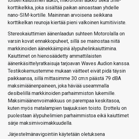
toisen kaiuttimen aukot, mikrofonin aukko sekä SIM-
korttikelkka, joka sisältää paikan ainoastaan yhdelle
nano-SIM-kortille. Maininnan arvoisena seikkana
korttikelkan reunoja kiertää pieni valkoinen kumitiiviste.
Stereokaiuttimien äänenlaadun suhteen Motorolalla on
varsin kovat ennakkopuheet, sillä se mainostaa niitä
markkinoiden äänekkäimpinä älypuhelinkaiuttimina.
Kaiuttimet on hienosäädetty ammattilaisten
äänenkäsittelyratkaisuja tarjoavan Waves Audion kanssa.
Testikokemustemme mukaan väitteet eivät pidä täysin
paikkaansa, sillä mittasimme 30 cm:n päästä 79 dBA
maksimiäänenpaineen, joka häviää useammalla
desibelillä markkinoiden parhaimmiston lukemille.
Maksimiäänenvoimakkuus on parempaa keskitasoa,
kuten myös matalampien taajuuksien toisto. Erottelu on
puolestaan älypuhelimien parhaimmistoa eikä kaiuttimet
särje maksimivoimakkuudella.
Järjestelmänavigointiin käytetään oletuksena