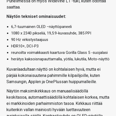
Puhelimessa on myös Widevine L1 -tuki, kuten odottaa
saattaa.
Näytön tekniset ominaisuudet:
6,7-tuumainen OLED –näyttöpaneeli
1080 x 2340 pikseliä, 19,5:9-kuvasuhde, 385 PPI
90 Hz virkistystaajuus
HDR10+, DCI-P3
reunoilta voimakkaasti kaartuva Gorilla Glass 5 -suojalasi
herätys kaksoisnapauttamalla, yötila, lukutila, Moto-näyttö
Kuvanlaadultaan näyttö on kohtalaisen hyvä, mutta ei
pärjää kokonaisuutena pahimmille kilpailijoille, kuten
Samsungin, Applen ja OnePlussan huippumalleille.
Näytön maksimikirkkaus on manuaalisäädöllä
keskitasoa, automaattisäädöllä kohtalaisen korkea, mutta
ei markkinoiden parhaimmiston tasoa. Kirkkaus riittää
kuitenkin vallan mainiosti hyvään luettavuuteen
aurinkoisella säällä. Kontrastisuhde on OLED-näytölle