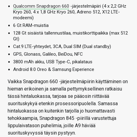
Qualcomm Snapdragon 660
-järjestelmäpiiri (4 x 2,2 GHz
Kryo 260, 4 x 1,8 GHz Kryo 260, Adreno 512, X12 LTE-
modeemi)
6 Gt RAM-muistia
128 Gt sisäistä tallennustilaa, muistikorttipaikka (max 512
Gt)
Cat.9 LTE-yhteydet, 3CA, Dual SIM (Dual standby)
GPS, Glonass, Galileo, BeiDou, NFC
3800 mAh akku, USB Type-C, pikalataus
Android 8.0 Oreo & Samsung Experience
Vaikka Snapdragon 660 -järjestelmäpiirin käyttäminen on
hieman erikoinen ja samalla pettymyksellinen ratkaisu
tässä hintaluokassa, tarjoaa se pääosin riittävää
suorituskykyä etenkin prosessoripuolella. Samassa
hintaluokassa on kuitenkin tarjolla jo huomattavasti
tehokkaampia, Snapdragon 845 -piirillä varustettuja
lippulaivatason puhelimia, joille A9 häviää
suorituskyvyssä täysin pystyyn.