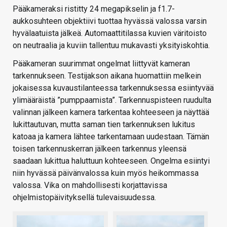
Pääkameraksi ristitty 24 megapikselin ja f1.7-
aukkosuhteen objektiivi tuottaa hyvässä valossa varsin
hyvälaatuista jälkeä. Automaattitilassa kuvien väritoisto
on neutraalia ja kuviin tallentuu mukavasti yksityiskohtia.
Pääkameran suurimmat ongelmat liittyvät kameran
tarkennukseen. Testijakson aikana huomattiin melkein
jokaisessa kuvaustilanteessa tarkennuksessa esiintyvää
ylimääräistä ”pumppaamista”. Tarkennuspisteen ruudulta
valinnan jälkeen kamera tarkentaa kohteeseen ja näyttää
lukittautuvan, mutta saman tien tarkennuksen lukitus
katoaa ja kamera lähtee tarkentamaan uudestaan. Tämän
toisen tarkennuskerran jälkeen tarkennus yleensä
saadaan lukittua haluttuun kohteeseen. Ongelma esiintyi
niin hyvässä päivänvalossa kuin myös heikommassa
valossa. Vika on mahdollisesti korjattavissa
ohjelmistopäivityksellä tulevaisuudessa.