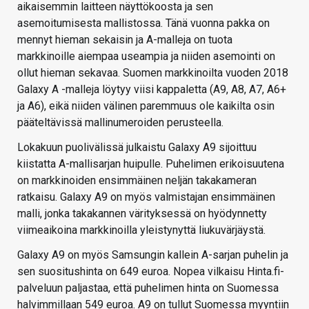
aikaisemmin laitteen näyttökoosta ja sen
asemoitumisesta mallistossa. Tänä vuonna pakka on
mennyt hieman sekaisin ja A-malleja on tuota
markkinoille aiempaa useampia ja niiden asemointi on
ollut hieman sekavaa. Suomen markkinoilta vuoden 2018
Galaxy A -malleja löytyy viisi kappaletta (A9, A8, A7, A6+
ja A6), eikä niiden välinen paremmuus ole kaikilta osin
pääteltävissä mallinumeroiden perusteella.
Lokakuun puolivälissä julkaistu Galaxy A9 sijoittuu
kiistatta A-mallisarjan huipulle. Puhelimen erikoisuutena
on markkinoiden ensimmäinen neljän takakameran
ratkaisu. Galaxy A9 on myös valmistajan ensimmäinen
malli, jonka takakannen värityksessä on hyödynnetty
viimeaikoina markkinoilla yleistynyttä liukuvärjäystä.
Galaxy A9 on myös Samsungin kallein A-sarjan puhelin ja
sen suositushinta on 649 euroa. Nopea vilkaisu Hinta.fi-
palveluun paljastaa, että puhelimen hinta on Suomessa
halvimmillaan 549 euroa. A9 on tullut Suomessa myyntiin