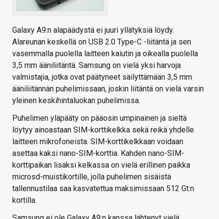
Galaxy A9:n alapäädystä ei juuri yllätyksiä löydy.
Alareunan keskellä on USB 2.0 Type-C -liitäntä ja sen
vasemmalla puolella laitteen kaiutin ja oikealla puolella
3,5 mm ääniliitäntä. Samsung on vielä yksi harvoja
valmistajia, jotka ovat päätyneet säilyttämään 3,5 mm
ääniliitännän puhelimissaan, joskin liitäntä on vielä varsin
yleinen keskihintaluokan puhelimissa.
Puhelimen yläpääty on pääosin umpinainen ja sieltä
löytyy ainoastaan SIM-korttikelkka sekä reikä yhdelle
laitteen mikrofoneista. SIM-korttikelkkaan voidaan
asettaa kaksi nano-SIM-korttia. Kahden nano-SIM-
korttipaikan lisäksi kelkassa on vielä erillinen paikka
microsd-muistikortille, jolla puhelimen sisäistä
tallennustilaa saa kasvatettua maksimissaan 512 Gt:n
kortilla.
Samsung ei ole Galaxy A9:n kanssa lähtenyt vielä