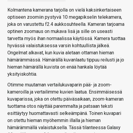
Kolmantena kamerana tarjolla on vielä kaksinkertaiseen
optiseen zoomiin pystyvä 10 megapikselin telekamera,
joka on varustettu f2.4 aukkosuhteella. Kameran tarjoama
optinen zoomaus on mukava lisä ja sille on useasti
tarvetta myös ihan normaalissa käytössä. Kamera tuottaa
hyvässä valaistuksessa varsin kohtuullista jälkeä.
Ongelmat alkavat, kun kuvia aletaan ottaman hieman
hämärämmässä. Hämärällä kuvanlaatu tippuu reilusti ja jo
hieman hämärällä kuvista on enää hankala löytää
yksityiskohtia.
Otimme muutaman vertailukuvaparin pää- ja zoom-
kameroilla ja vertailimme kuvien laatua. Ensimmäisessä
kuvaparissa, joka on otettu päiväsaikaan, zoom-kameran
tuottama otos näyttää paremmalta ja patsaan teksti
esittäytyy huomattavasti selkeämpänä. Toinen kuvapari
on otettu hieman myöhemmin illalla ja hieman
hämärämmällä valaistuksella. Tässä tilanteessa Galaxy