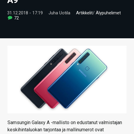
ARTIKKELIT
31.12.2018 - 17:19
Juha Uotila
Artikkelit
/
Älypuhelimet
72
VIDEOT
TECHBBS
TIETOA
HINTA.FI
KAUPPA
VAIHDA TEEMA
HAKU
Samsungin Galaxy A -mallisto on edustanut valmistajan
keskihintaluokan tarjontaa ja mallinumerot ovat