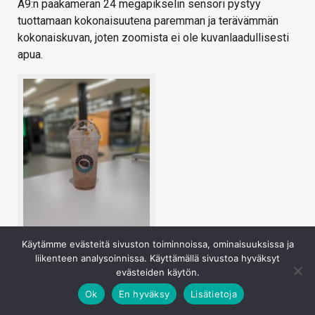
A9:n pääkameran 24 megapikselin sensori pystyy
tuottamaan kokonaisuutena paremman ja terävämmän
kokonaiskuvan, joten zoomista ei ole kuvanlaadullisesti
apua.
Käytämme evästeitä sivuston toiminnoissa, ominaisuuksissa ja
liikenteen analysoinnissa. Käyttämällä sivustoa hyväksyt
evästeiden käytön.
Ok
En hyväksy
Lisätietoja