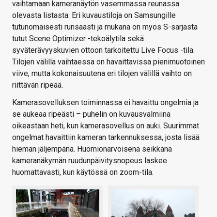
vaihtamaan kameranäytön vasemmassa reunassa
olevasta listasta. Eri kuvaustiloja on Samsungille
tutunomaisesti runsaasti ja mukana on myös S-sarjasta
tutut Scene Optimizer -tekoälytila sekä
syväterävyyskuvien ottoon tarkoitettu Live Focus -tila.
Tilojen välillä vaihtaessa on havaittavissa pienimuotoinen
viive, mutta kokonaisuutena eri tilojen välillä vaihto on
riittävän ripeää.
Kamerasovelluksen toiminnassa ei havaittu ongelmia ja
se aukeaa ripeästi – puhelin on kuvausvalmiina
oikeastaan heti, kun kamerasovellus on auki. Suurimmat
ongelmat havaittiin kameran tarkennuksessa, josta lisää
hieman jäljempänä. Huomionarvoisena seikkana
kameranäkymän ruudunpäivitysnopeus laskee
huomattavasti, kun käytössä on zoom-tila.