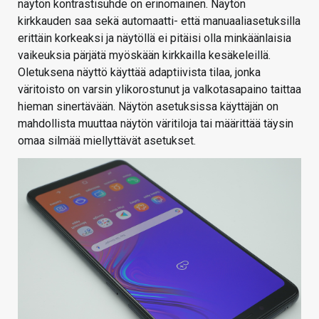
näytön kontrastisuhde on erinomainen. Näytön
kirkkauden saa sekä automaatti- että manuaaliasetuksilla
erittäin korkeaksi ja näytöllä ei pitäisi olla minkäänlaisia
vaikeuksia pärjätä myöskään kirkkailla kesäkeleillä.
Oletuksena näyttö käyttää adaptiivista tilaa, jonka
väritoisto on varsin ylikorostunut ja valkotasapaino taittaa
hieman sinertävään. Näytön asetuksissa käyttäjän on
mahdollista muuttaa näytön väritiloja tai määrittää täysin
omaa silmää miellyttävät asetukset.