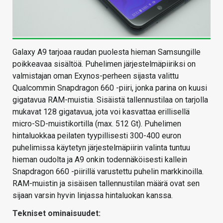
Galaxy A9 tarjoaa raudan puolesta hieman Samsungille
poikkeavaa sisältöä. Puhelimen järjestelmäpiiriksi on
valmistajan oman Exynos-perheen sijasta valittu
Qualcommin Snapdragon 660 -piiri, jonka parina on kuusi
gigatavua RAM-muistia. Sisäistä tallennustilaa on tarjolla
mukavat 128 gigatavua, jota voi kasvattaa erillisellä
micro-SD-muistikortilla (max. 512 Gt). Puhelimen
hintaluokkaa peilaten tyypillisesti 300-400 euron
puhelimissa käytetyn järjestelmäpiirin valinta tuntuu
hieman oudolta ja A9 onkin todennäköisesti kallein
Snapdragon 660 -piirillä varustettu puhelin markkinoilla.
RAM-muistin ja sisäisen tallennustilan määrä ovat sen
sijaan varsin hyvin linjassa hintaluokan kanssa.
Tekniset ominaisuudet: