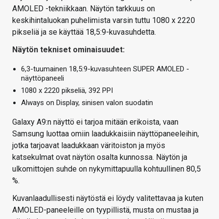
AMOLED -tekniikkaan. Näytön tarkkuus on
keskihintaluokan puhelimista varsin tuttu 1080 x 2220
pikseliä ja se käyttää 18,5:9-kuvasuhdetta.
Näytön tekniset ominaisuudet:
6,3-tuumainen 18,5:9-kuvasuhteen SUPER AMOLED -
näyttöpaneeli
1080 x 2220 pikseliä, 392 PPI
Always on Display, sinisen valon suodatin
Galaxy A9:n näyttö ei tarjoa mitään erikoista, vaan
Samsung luottaa omiin laadukkaisiin näyttöpaneeleihin,
jotka tarjoavat laadukkaan väritoiston ja myös
katsekulmat ovat näytön osalta kunnossa. Näytön ja
ulkomittojen suhde on nykymittapuulla kohtuullinen 80,5
%.
Kuvanlaadullisesti näytöstä ei löydy valitettavaa ja kuten
AMOLED-paneeleille on tyypillistä, musta on mustaa ja