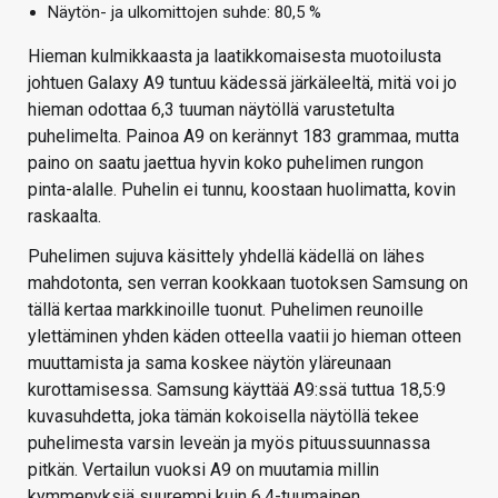
Näytön- ja ulkomittojen suhde: 80,5 %
Hieman kulmikkaasta ja laatikkomaisesta muotoilusta
johtuen Galaxy A9 tuntuu kädessä järkäleeltä, mitä voi jo
hieman odottaa 6,3 tuuman näytöllä varustetulta
puhelimelta. Painoa A9 on kerännyt 183 grammaa, mutta
paino on saatu jaettua hyvin koko puhelimen rungon
pinta-alalle. Puhelin ei tunnu, koostaan huolimatta, kovin
raskaalta.
Puhelimen sujuva käsittely yhdellä kädellä on lähes
mahdotonta, sen verran kookkaan tuotoksen Samsung on
tällä kertaa markkinoille tuonut. Puhelimen reunoille
ylettäminen yhden käden otteella vaatii jo hieman otteen
muuttamista ja sama koskee näytön yläreunaan
kurottamisessa. Samsung käyttää A9:ssä tuttua 18,5:9
kuvasuhdetta, joka tämän kokoisella näytöllä tekee
puhelimesta varsin leveän ja myös pituussuunnassa
pitkän. Vertailun vuoksi A9 on muutamia millin
kymmenyksiä suurempi kuin 6,4-tuumainen