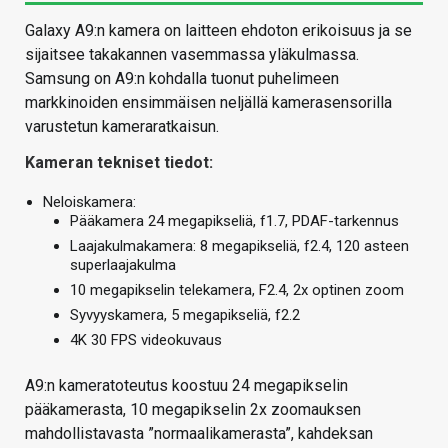
Galaxy A9:n kamera on laitteen ehdoton erikoisuus ja se
sijaitsee takakannen vasemmassa yläkulmassa.
Samsung on A9:n kohdalla tuonut puhelimeen
markkinoiden ensimmäisen neljällä kamerasensorilla
varustetun kameraratkaisun.
Kameran tekniset tiedot:
Neloiskamera:
Pääkamera 24 megapikseliä, f1.7, PDAF-tarkennus
Laajakulmakamera: 8 megapikseliä, f2.4, 120 asteen
superlaajakulma
10 megapikselin telekamera, F2.4, 2x optinen zoom
Syvyyskamera, 5 megapikseliä, f2.2
4K 30 FPS videokuvaus
A9:n kameratoteutus koostuu 24 megapikselin
pääkamerasta, 10 megapikselin 2x zoomauksen
mahdollistavasta ”normaalikamerasta”, kahdeksan