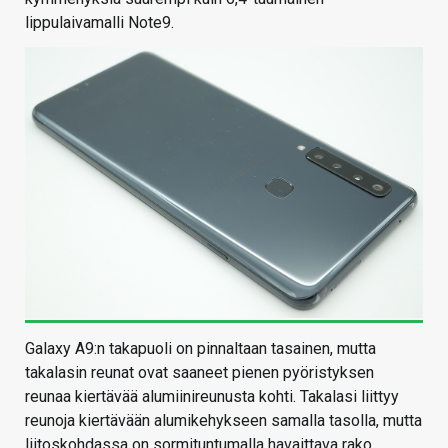
lippulaivamalli Note9.
Galaxy A9:n takapuoli on pinnaltaan tasainen, mutta
takalasin reunat ovat saaneet pienen pyöristyksen
reunaa kiertävää alumiinireunusta kohti. Takalasi liittyy
reunoja kiertävään alumikehykseen samalla tasolla, mutta
liitoskohdassa on sormituntumalla havaittava rako.