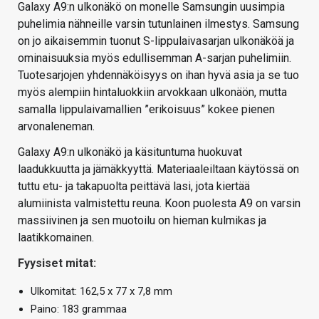
Galaxy A9:n ulkonäkö on monelle Samsungin uusimpia
puhelimia nähneille varsin tutunlainen ilmestys. Samsung
on jo aikaisemmin tuonut S-lippulaivasarjan ulkonäköä ja
ominaisuuksia myös edullisemman A-sarjan puhelimiin.
Tuotesarjojen yhdennäköisyys on ihan hyvä asia ja se tuo
myös alempiin hintaluokkiin arvokkaan ulkonäön, mutta
samalla lippulaivamallien ”erikoisuus” kokee pienen
arvonaleneman.
Galaxy A9:n ulkonäkö ja käsituntuma huokuvat
laadukkuutta ja jämäkkyyttä. Materiaaleiltaan käytössä on
tuttu etu- ja takapuolta peittävä lasi, jota kiertää
alumiinista valmistettu reuna. Koon puolesta A9 on varsin
massiivinen ja sen muotoilu on hieman kulmikas ja
laatikkomainen.
Fyysiset mitat:
Ulkomitat: 162,5 x 77 x 7,8 mm
Paino: 183 grammaa